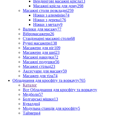
Вендингові масажні крісла
13
Масажні крісла для дому
298
Масажні столи розкладні
259
Ніжки з алюмінію
74
Ніжки з дерева
176
Ніжки з металу
9
Валики для масажу
77
Вібромасажери
26
Стаціонарні масажні столи
68
Ручні масажери
138
Масажери для ніг
109
Масажери для шиї
23
Масажні накидки
72
Масажні подушки
56
Масажні стільці
23
Аксесуари для масажу
59
Масажер для тіла
74
Обладнання для кросфіту та воркауту
765
Каталог
Все Обладнання для кросфіту та воркауту
Медболи
57
Болгарські мішки
13
Кувалди
4
Модульна станція для кросфіту
5
Таймери
4