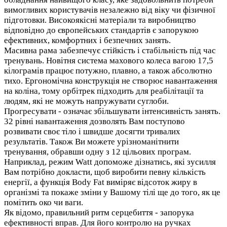
вимогливих користувачів незалежно від віку чи фізичної
підготовки. Високоякісні матеріали та виробництво
відповідно до європейських стандартів є запорукою
ефективних, комфортних і безпечних занять.
Масивна рама забезпечує стійкість і стабільність під час
тренувань. Новітня система махового колеса вагою 17,5
кілограмів працює потужно, плавно, а також абсолютно
тихо. Ергономічна конструкція не створює навантаження
на коліна, тому орбітрек підходить для реабілітації та
людям, які не можуть напружувати суглоби.
Прогресувати - означає збільшувати інтенсивність занять.
32 рівні навантаження дозволять Вам поступово
розвивати своє тіло і швидше досягти тривалих
результатів. Також Ви можете урізноманітнити
тренування, обравши одну з 12 цільових програм.
Наприклад, режим Watt допоможе дізнатись, які зусилля
Вам потрібно докласти, щоб виробити певну кількість
енергії, а функція Body Fat виміряє відсоток жиру в
організмі та покаже зміни у Вашому тілі ще до того, як це
помітить око чи ваги.
Як відомо, правильний ритм серцебиття - запорука
ефективності вправ. Для його контролю на ручках