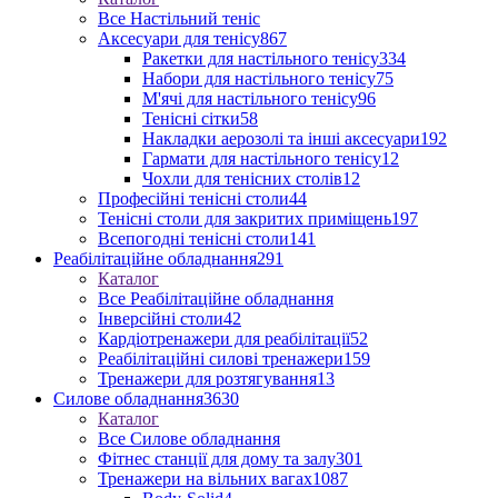
Все Настільний теніс
Аксесуари для тенісу
867
Ракетки для настільного тенісу
334
Набори для настільного тенісу
75
М'ячі для настільного тенісу
96
Тенісні сітки
58
Накладки аерозолі та інші аксесуари
192
Гармати для настільного тенісу
12
Чохли для тенісних столів
12
Професійні тенісні столи
44
Тенісні столи для закритих приміщень
197
Всепогодні тенісні столи
141
Реабілітаційне обладнання
291
Каталог
Все Реабілітаційне обладнання
Інверсійні столи
42
Кардіотренажери для реабілітації
52
Реабілітаційні силові тренажери
159
Тренажери для розтягування
13
Силове обладнання
3630
Каталог
Все Силове обладнання
Фітнес станції для дому та залу
301
Тренажери на вільних вагах
1087