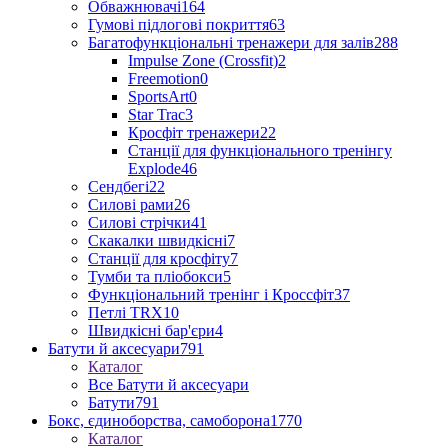
Обважнювачі
164
Гумові підлогові покриття
63
Багатофункціональні тренажери для залів
288
Impulse Zone (Crossfit)
2
Freemotion
0
SportsArt
0
Star Trac
3
Кросфіт тренажери
22
Станції для функціонального тренінгу
Explode
46
Сендбегі
22
Силові рами
26
Силові стрічки
41
Скакалки швидкісні
7
Станції для кросфіту
7
Тумби та пліобокси
5
Функціональний тренінг і Кроссфіт
37
Петлі TRX
10
Швидкісні бар'єри
4
Батути й аксесуари
791
Каталог
Все Батути й аксесуари
Батути
791
Бокс, єдиноборства, самоборона
1770
Каталог