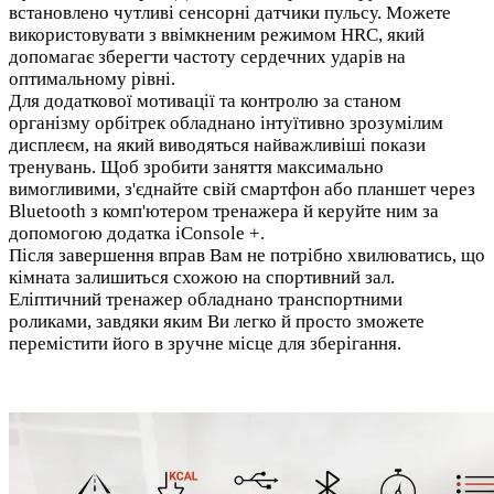
встановлено чутливі сенсорні датчики пульсу. Можете
використовувати з ввімкненим режимом HRC, який
допомагає зберегти частоту сердечних ударів на
оптимальному рівні.
Для додаткової мотивації та контролю за станом
організму орбітрек обладнано інтуїтивно зрозумілим
дисплеєм, на який виводяться найважливіші покази
тренувань. Щоб зробити заняття максимально
вимогливими, з'єднайте свій смартфон або планшет через
Bluetooth з комп'ютером тренажера й керуйте ним за
допомогою додатка iConsole +.
Після завершення вправ Вам не потрібно хвилюватись, що
кімната залишиться схожою на спортивний зал.
Еліптичний тренажер обладнано транспортними
роликами, завдяки яким Ви легко й просто зможете
перемістити його в зручне місце для зберігання.