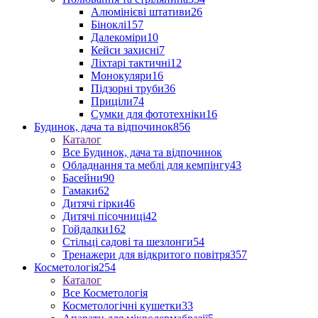
Алюмінієві штативи
26
Біноклі
157
Далекоміри
10
Кейси захисні
7
Ліхтарі тактичні
12
Монокуляри
16
Підзорні труби
36
Приціли
74
Сумки для фототехніки
16
Будинок, дача та відпочинок
856
Каталог
Все Будинок, дача та відпочинок
Обладнання та меблі для кемпінгу
43
Басейни
90
Гамаки
62
Дитячі гірки
46
Дитячі пісочниці
42
Гойдалки
162
Стільці садові та шезлонги
54
Тренажери для відкритого повітря
357
Косметологія
254
Каталог
Все Косметологія
Косметологічні кушетки
33