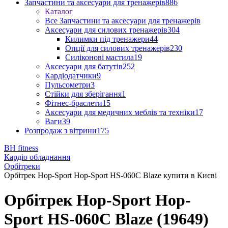
Запчастини та аксесуари для тренажерів
886
Каталог
Все Запчастини та аксесуари для тренажерів
Аксесуари для силових тренажерів
304
Килимки під тренажери
44
Опції для силових тренажерів
230
Силіконові мастила
19
Аксесуари для батутів
252
Кардіодатчики
9
Пульсометри
3
Стійки для зберігання
1
Фітнес-браслети
15
Аксесуари для медичних меблів та техніки
17
Ваги
39
Розпродаж з вітрини
175
BH fitness
Кардіо обладнання
Орбітреки
Орбітрек Hop-Sport Hop-Sport HS-060C Blaze купити в Києві
Орбітрек Hop-Sport Hop-
Sport HS-060C Blaze (19649)