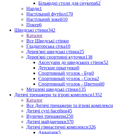
Більярдні столи для снукера
62
Нарди
1
Настільний футбол
170
Настільний хокей
10
Покер
6
Шведські стінки
342
Каталог
Все Шведські стінки
Гладіаторська сітка
10
Дерев'яні шведські стінки
25
Дерев'яні спортивні куточки
138
Аксесуари до шведських стінок
52
Детские прыгунки
0
Спортивный уголок - Бук
0
Спортивный уголок - Сосна
2
Спортивный уголок - Цветной
0
Металеві шведські стінки
135
Дитячі тренажери та ігрові комплекси
1352
Каталог
Все Дитячі тренажери та ігрові комплекси
Дитячі сухі басейни
45
Вуличні тренажери
250
Дитячі майданчики
370
Дитячі гімнастичні комплекси
326
Аквапарк
5