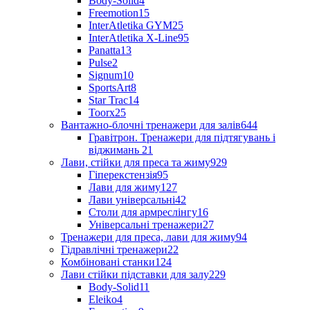
Body-Solid
4
Freemotion
15
InterAtletika GYM
25
InterAtletika X-Line
95
Panatta
13
Pulse
2
Signum
10
SportsArt
8
Star Trac
14
Toorx
25
Вантажно-блочні тренажери для залів
644
Гравітрон. Тренажери для підтягувань і
віджимань
21
Лави, стійки для преса та жиму
929
Гіперекстензія
95
Лави для жиму
127
Лави універсальні
42
Столи для армреслінгу
16
Універсальні тренажери
27
Тренажери для преса, лави для жиму
94
Гідравлічні тренажери
22
Комбіновані станки
124
Лави стійки підставки для залу
229
Body-Solid
11
Eleiko
4