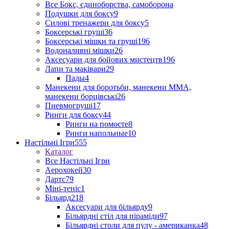
Все Бокс, єдиноборства, самоборона
Подушки для боксу
9
Силові тренажери для боксу
5
Боксерські груші
36
Боксерські мішки та груші
196
Водоналивні мішки
26
Аксесуари для бойових мистецтв
196
Лапи та маківари
29
Пады
4
Манекени для боротьби, манекени ММА,
манекени борцівські
26
Пневмогруші
17
Ринги для боксу
44
Ринги на помосте
8
Ринги напольные
10
Настільні Ігри
555
Каталог
Все Настільні Ігри
Аерохокей
30
Дартс
79
Міні-теніс
1
Більярд
218
Аксесуари для більярду
9
Більярдні стіл для піраміди
97
Більярдні столи для пулу - американка
48