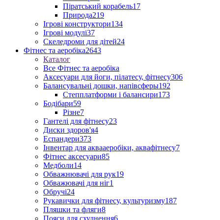
Піратський корабель
17
Природа
219
Ігрові конструктори
134
Ігрові модулі
37
Скеледроми для дітей
24
Фітнес та аеробіка
2643
Каталог
Все Фітнес та аеробіка
Аксесуари для йоги, пілатесу, фітнесу
306
Балансувальні дошки, напівсферы
192
Степплатформи і балансири
173
Бодібари
59
Різне
7
Гантелі для фітнесу
23
Диски здоров'я
4
Еспандери
373
Інвентар для аквааеробіки, аквафітнесу
7
Фітнес аксесуари
85
Медболи
14
Обважнювачі для рук
19
Обважювачі для ніг
1
Обручі
24
Рукавички для фітнесу, культуризму
187
Пляшки та фляги
8
Пояси для схуднення
6