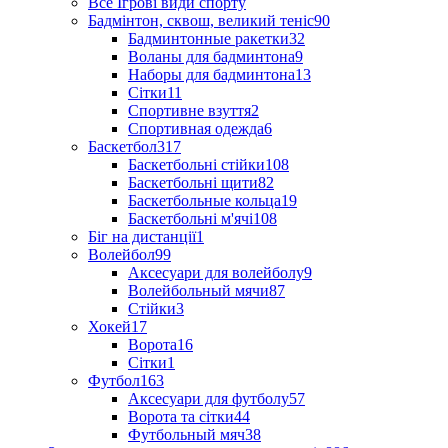
Все Ігрові види спорту
Бадмінтон, сквош, великий теніс
90
Бадминтонные ракетки
32
Воланы для бадминтона
9
Наборы для бадминтона
13
Сітки
11
Спортивне взуття
2
Спортивная одежда
6
Баскетбол
317
Баскетбольні стійки
108
Баскетбольні щити
82
Баскетбольные кольца
19
Баскетбольні м'ячі
108
Біг на дистанції
1
Волейбол
99
Аксесуари для волейболу
9
Волейбольный мячи
87
Стійки
3
Хокей
17
Ворота
16
Сітки
1
Футбол
163
Аксесуари для футболу
57
Ворота та сітки
44
Футбольный мяч
38