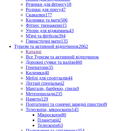
Резинки для фітнесу
18
Ролики для пресу
47
Скакалки
177
Килимки та мати
506
Фітнес тренажери
15
Упори для віджимань
43
М'ячі та фітболи
394
Гімнастичні мати
135
Туризм та активний відпочинок
2062
Каталог
Все Туризм та активний відпочинок
Дорожні сумки та валізи
460
Генератори
35
Килимки
40
Меблі для спортзалів
44
Ліхтарі спеціальні
2
Мангали, барбекю, гриль
9
Метеоприлади
235
Намети
129
Портативні та сонячні зарядні пристрої
9
Телескопи, мікроскопи
145
Мікроскопи
80
Планетарії
2
Телескопи
63
Полювання та стрілянина
354