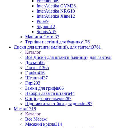
Freemotion
9
InterAtletika GYM
26
InterAtletika NRG
10
InterAtletika Xline
12
Pulse
9
Signum
12
SportsArt
7
Машини Сміта
37
Турніки настінні для будинку
176
Диски для штанги (млинці), для гантелі
3761
Каталог
Все Диски для штанги (млинці), для гантелі
Диски
566
Гантелі
1365
Грифи
416
Штанги
437
Гирі
293
Замки для грифів
66
Набори лава та штанга
44
Опції до тренажерів
287
Підставки та стійки для дисків
287
Масаж
1318
Каталог
Все Масаж
Масажні крісла
314