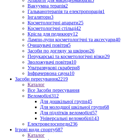
Апарати для мікродермабразії
5
Вакуумна терапія
2
Гальванотерапія та електропорація
1
Інгалятори
3
Косметологічні апарати
25
Косметологічні стільці
42
Крісла для педикюру
12
Лампи-лупи косметологічні та аксесуари
40
Очищувачі повітря
5
Засоби по догляду за шкірою
26
Перукарські та косметологічні візки
29
Зволожувачі повітря
10
Ультразвукові скрабери
8
Інфрачервона сауна
10
Засоби пересування
2219
Каталог
Все Засоби пересування
Веломобілі
312
Для дошкільної групи
45
Для молодшої шкільної групи
68
Для підлітків веломобілі
57
Універсальні веломобілі
143
Електровелосипеди
236
Ігрові види спорту
687
Каталог