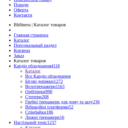
Поради
Оферта
Контакти
Bhfitness | Каталог товаров
Главная страница
Каталог
Персональный раздел
Корзина
Заказ
Каталог товаров
Кардіо обладнання
4118
Каталог
Все Кардіо обладнання
Бігові доріжки
1272
Велотренажери
1163
Орбітреки
990
Степери
208
Гребні тренажери для дому та залу
236
Вібраційні платформи
52
Спінбайки
186
Лижні тренажери
16
Настільний теніс
1237
Каталог