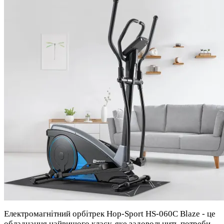
Електромагнітний орбітрек Hop-Sport HS-060C Blaze - це
обладнання найвищого класу, яке задовольнить потреби