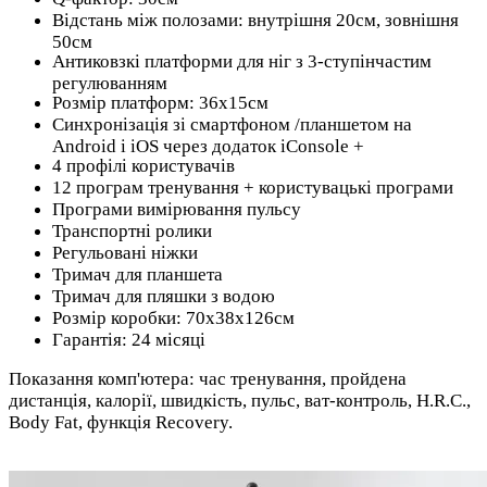
Відстань між полозами: внутрішня 20см, зовнішня
50см
Антиковзкі платформи для ніг з 3-ступінчастим
регулюванням
Розмір платформ: 36х15см
Синхронізація зі смартфоном /планшетом на
Android і iOS через додаток iConsole +
4 профілі користувачів
12 програм тренування + користувацькі програми
Програми вимірювання пульсу
Транспортні ролики
Регульовані ніжки
Тримач для планшета
Тримач для пляшки з водою
Розмір коробки: 70х38х126см
Гарантія: 24 місяці
Показання комп'ютера: час тренування, пройдена
дистанція, калорії, швидкість, пульс, ват-контроль, H.R.C.,
Body Fat, функція Recovery.