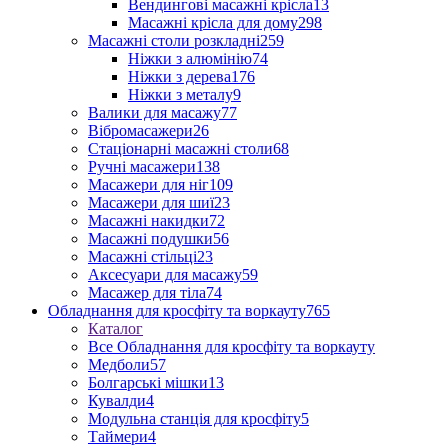
Вендингові масажні крісла
13
Масажні крісла для дому
298
Масажні столи розкладні
259
Ніжки з алюмінію
74
Ніжки з дерева
176
Ніжки з металу
9
Валики для масажу
77
Вібромасажери
26
Стаціонарні масажні столи
68
Ручні масажери
138
Масажери для ніг
109
Масажери для шиї
23
Масажні накидки
72
Масажні подушки
56
Масажні стільці
23
Аксесуари для масажу
59
Масажер для тіла
74
Обладнання для кросфіту та воркауту
765
Каталог
Все Обладнання для кросфіту та воркауту
Медболи
57
Болгарські мішки
13
Кувалди
4
Модульна станція для кросфіту
5
Таймери
4