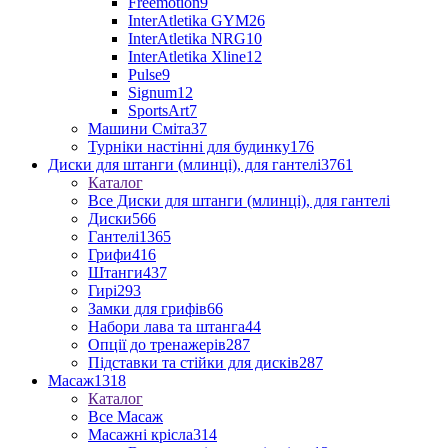
Freemotion
9
InterAtletika GYM
26
InterAtletika NRG
10
InterAtletika Xline
12
Pulse
9
Signum
12
SportsArt
7
Машини Сміта
37
Турніки настінні для будинку
176
Диски для штанги (млинці), для гантелі
3761
Каталог
Все Диски для штанги (млинці), для гантелі
Диски
566
Гантелі
1365
Грифи
416
Штанги
437
Гирі
293
Замки для грифів
66
Набори лава та штанга
44
Опції до тренажерів
287
Підставки та стійки для дисків
287
Масаж
1318
Каталог
Все Масаж
Масажні крісла
314