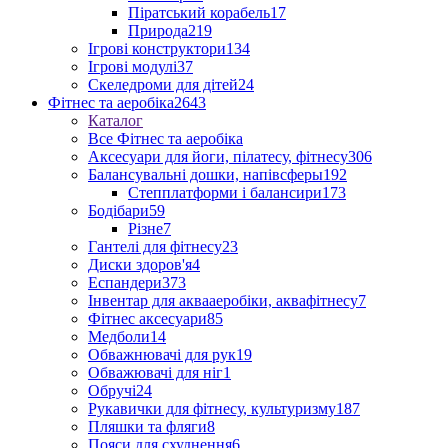
Піратський корабель
17
Природа
219
Ігрові конструктори
134
Ігрові модулі
37
Скеледроми для дітей
24
Фітнес та аеробіка
2643
Каталог
Все Фітнес та аеробіка
Аксесуари для йоги, пілатесу, фітнесу
306
Балансувальні дошки, напівсферы
192
Степплатформи і балансири
173
Бодібари
59
Різне
7
Гантелі для фітнесу
23
Диски здоров'я
4
Еспандери
373
Інвентар для аквааеробіки, аквафітнесу
7
Фітнес аксесуари
85
Медболи
14
Обважнювачі для рук
19
Обважювачі для ніг
1
Обручі
24
Рукавички для фітнесу, культуризму
187
Пляшки та фляги
8
Пояси для схуднення
6