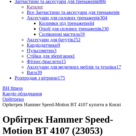
Запчастини та аксесуари для тренажерів
886
Каталог
Все Запчастини та аксесуари для тренажерів
Аксесуари для силових тренажерів
304
Килимки під тренажери
44
Опції для силових тренажерів
230
Силіконові мастила
19
Аксесуари для батутів
252
Кардіодатчики
9
Пульсометри
3
Стійки для зберігання
1
Фітнес-браслети
15
Аксесуари для медичних меблів та техніки
17
Ваги
39
Розпродаж з вітрини
175
BH fitness
Кардіо обладнання
Орбітреки
Орбитрек Hammer Speed-Motion BT 4107 купити в Києві
Орбітрек Hammer Speed-
Motion BT 4107 (23053)