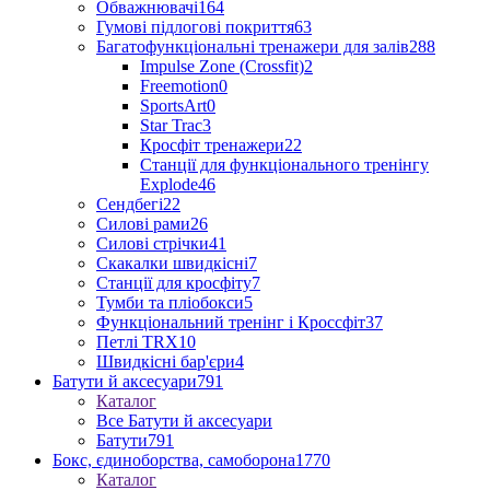
Обважнювачі
164
Гумові підлогові покриття
63
Багатофункціональні тренажери для залів
288
Impulse Zone (Crossfit)
2
Freemotion
0
SportsArt
0
Star Trac
3
Кросфіт тренажери
22
Станції для функціонального тренінгу
Explode
46
Сендбегі
22
Силові рами
26
Силові стрічки
41
Скакалки швидкісні
7
Станції для кросфіту
7
Тумби та пліобокси
5
Функціональний тренінг і Кроссфіт
37
Петлі TRX
10
Швидкісні бар'єри
4
Батути й аксесуари
791
Каталог
Все Батути й аксесуари
Батути
791
Бокс, єдиноборства, самоборона
1770
Каталог