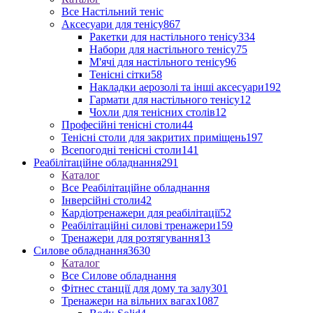
Все Настільний теніс
Аксесуари для тенісу
867
Ракетки для настільного тенісу
334
Набори для настільного тенісу
75
М'ячі для настільного тенісу
96
Тенісні сітки
58
Накладки аерозолі та інші аксесуари
192
Гармати для настільного тенісу
12
Чохли для тенісних столів
12
Професійні тенісні столи
44
Тенісні столи для закритих приміщень
197
Всепогодні тенісні столи
141
Реабілітаційне обладнання
291
Каталог
Все Реабілітаційне обладнання
Інверсійні столи
42
Кардіотренажери для реабілітації
52
Реабілітаційні силові тренажери
159
Тренажери для розтягування
13
Силове обладнання
3630
Каталог
Все Силове обладнання
Фітнес станції для дому та залу
301
Тренажери на вільних вагах
1087