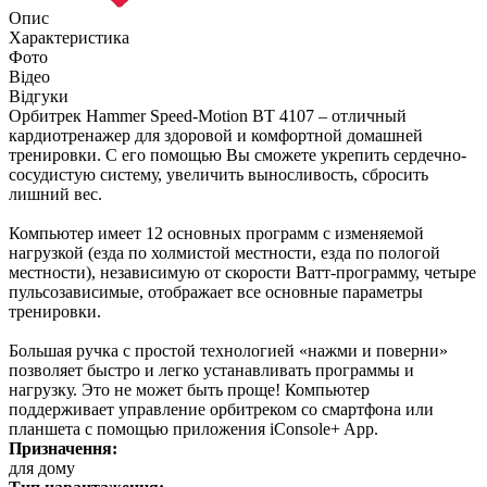
Опис
Характеристика
Фото
Відео
Відгуки
Орбитрек Hammer Speed-Motion BT 4107 – отличный
кардиотренажер для здоровой и комфортной домашней
тренировки. С его помощью Вы сможете укрепить сердечно-
сосудистую систему, увеличить выносливость, сбросить
лишний вес.
Компьютер имеет 12 основных программ с изменяемой
нагрузкой (езда по холмистой местности, езда по пологой
местности), независимую от скорости Ватт-программу, четыре
пульсозависимые, отображает все основные параметры
тренировки.
Большая ручка с простой технологией «нажми и поверни»
позволяет быстро и легко устанавливать программы и
нагрузку. Это не может быть проще! Компьютер
поддерживает управление орбитреком со смартфона или
планшета с помощью приложения iConsole+ App.
Призначення:
для дому