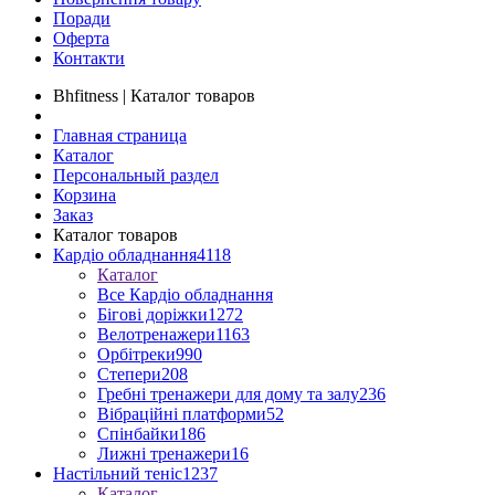
Поради
Оферта
Контакти
Bhfitness | Каталог товаров
Главная страница
Каталог
Персональный раздел
Корзина
Заказ
Каталог товаров
Кардіо обладнання
4118
Каталог
Все Кардіо обладнання
Бігові доріжки
1272
Велотренажери
1163
Орбітреки
990
Степери
208
Гребні тренажери для дому та залу
236
Вібраційні платформи
52
Спінбайки
186
Лижні тренажери
16
Настільний теніс
1237
Каталог