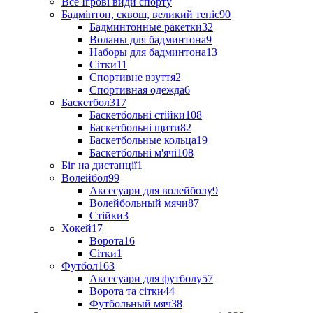
Все Ігрові види спорту
Бадмінтон, сквош, великий теніс
90
Бадминтонные ракетки
32
Воланы для бадминтона
9
Наборы для бадминтона
13
Сітки
11
Спортивне взуття
2
Спортивная одежда
6
Баскетбол
317
Баскетбольні стійки
108
Баскетбольні щити
82
Баскетбольные кольца
19
Баскетбольні м'ячі
108
Біг на дистанції
1
Волейбол
99
Аксесуари для волейболу
9
Волейбольный мячи
87
Стійки
3
Хокей
17
Ворота
16
Сітки
1
Футбол
163
Аксесуари для футболу
57
Ворота та сітки
44
Футбольный мяч
38