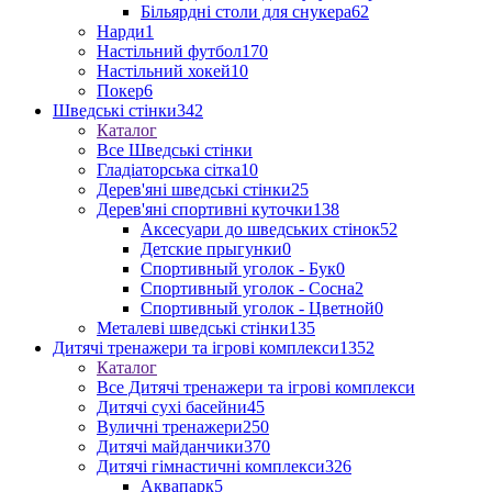
Більярдні столи для снукера
62
Нарди
1
Настільний футбол
170
Настільний хокей
10
Покер
6
Шведські стінки
342
Каталог
Все Шведські стінки
Гладіаторська сітка
10
Дерев'яні шведські стінки
25
Дерев'яні спортивні куточки
138
Аксесуари до шведських стінок
52
Детские прыгунки
0
Спортивный уголок - Бук
0
Спортивный уголок - Сосна
2
Спортивный уголок - Цветной
0
Металеві шведські стінки
135
Дитячі тренажери та ігрові комплекси
1352
Каталог
Все Дитячі тренажери та ігрові комплекси
Дитячі сухі басейни
45
Вуличні тренажери
250
Дитячі майданчики
370
Дитячі гімнастичні комплекси
326
Аквапарк
5