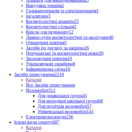
Апарати для мікродермабразії
5
Вакуумна терапія
2
Гальванотерапія та електропорація
1
Інгалятори
3
Косметологічні апарати
25
Косметологічні стільці
42
Крісла для педикюру
12
Лампи-лупи косметологічні та аксесуари
40
Очищувачі повітря
5
Засоби по догляду за шкірою
26
Перукарські та косметологічні візки
29
Зволожувачі повітря
10
Ультразвукові скрабери
8
Інфрачервона сауна
10
Засоби пересування
2219
Каталог
Все Засоби пересування
Веломобілі
312
Для дошкільної групи
45
Для молодшої шкільної групи
68
Для підлітків веломобілі
57
Універсальні веломобілі
143
Електровелосипеди
236
Ігрові види спорту
687
Каталог