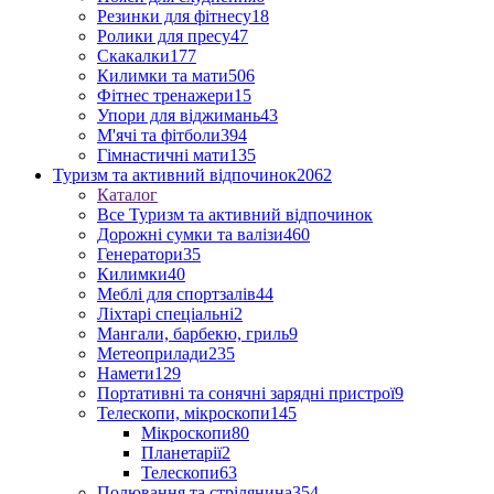
Резинки для фітнесу
18
Ролики для пресу
47
Скакалки
177
Килимки та мати
506
Фітнес тренажери
15
Упори для віджимань
43
М'ячі та фітболи
394
Гімнастичні мати
135
Туризм та активний відпочинок
2062
Каталог
Все Туризм та активний відпочинок
Дорожні сумки та валізи
460
Генератори
35
Килимки
40
Меблі для спортзалів
44
Ліхтарі спеціальні
2
Мангали, барбекю, гриль
9
Метеоприлади
235
Намети
129
Портативні та сонячні зарядні пристрої
9
Телескопи, мікроскопи
145
Мікроскопи
80
Планетарії
2
Телескопи
63
Полювання та стрілянина
354