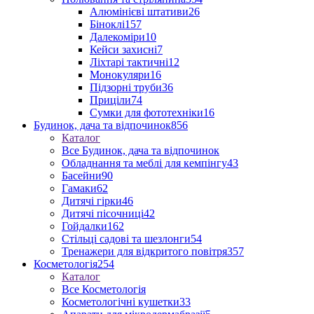
Алюмінієві штативи
26
Біноклі
157
Далекоміри
10
Кейси захисні
7
Ліхтарі тактичні
12
Монокуляри
16
Підзорні труби
36
Приціли
74
Сумки для фототехніки
16
Будинок, дача та відпочинок
856
Каталог
Все Будинок, дача та відпочинок
Обладнання та меблі для кемпінгу
43
Басейни
90
Гамаки
62
Дитячі гірки
46
Дитячі пісочниці
42
Гойдалки
162
Стільці садові та шезлонги
54
Тренажери для відкритого повітря
357
Косметологія
254
Каталог
Все Косметологія
Косметологічні кушетки
33