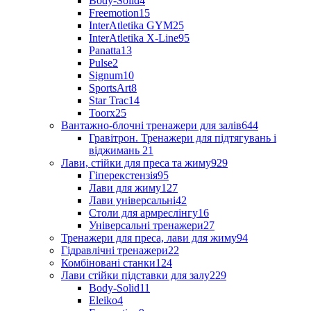
Body-Solid
4
Freemotion
15
InterAtletika GYM
25
InterAtletika X-Line
95
Panatta
13
Pulse
2
Signum
10
SportsArt
8
Star Trac
14
Toorx
25
Вантажно-блочні тренажери для залів
644
Гравітрон. Тренажери для підтягувань і
віджимань
21
Лави, стійки для преса та жиму
929
Гіперекстензія
95
Лави для жиму
127
Лави універсальні
42
Столи для армреслінгу
16
Універсальні тренажери
27
Тренажери для преса, лави для жиму
94
Гідравлічні тренажери
22
Комбіновані станки
124
Лави стійки підставки для залу
229
Body-Solid
11
Eleiko
4