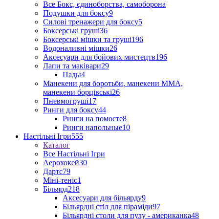
Все Бокс, єдиноборства, самоборона
Подушки для боксу
9
Силові тренажери для боксу
5
Боксерські груші
36
Боксерські мішки та груші
196
Водоналивні мішки
26
Аксесуари для бойових мистецтв
196
Лапи та маківари
29
Пады
4
Манекени для боротьби, манекени ММА,
манекени борцівські
26
Пневмогруші
17
Ринги для боксу
44
Ринги на помосте
8
Ринги напольные
10
Настільні Ігри
555
Каталог
Все Настільні Ігри
Аерохокей
30
Дартс
79
Міні-теніс
1
Більярд
218
Аксесуари для більярду
9
Більярдні стіл для піраміди
97
Більярдні столи для пулу - американка
48