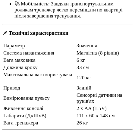
🚀 Мобільність: Завдяки транспортувальним
роликам тренажер легко переміщати по квартирі
після завершення тренування.
📌 Технічні характеристики
Параметр
Значення
Система навантаження
Магнітна (8 рівнів)
Вага маховика
6 кг
Довжина кроку
33 см
Максимальна вага користувача
120 кг
Привод
Задній
Сенсорні датчики на
Вимірювання пульсу
руків'ях
Живлення консолі
2 х АА (1.5V)
Габарити (ДхШхВ)
111 x 60 x 148 см
Вага тренажера
26 кг