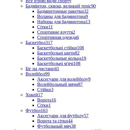
Все Ігрові види спорту
Бадмінтон, сквош, великий теніс
90
Бадминтонные ракетки
32
Воланы для бадминтона
9
Наборы для бадминтона
13
Сітки
11
Спортивне взуття
2
Спортивная одежда
6
Баскетбол
317
Баскетбольні стійки
108
Баскетбольні щити
82
Баскетбольные кольца
19
Баскетбольні м'ячі
108
Біг на дистанції
1
Волейбол
99
Аксесуари для волейболу
9
Волейбольный мячи
87
Стійки
3
Хокей
17
Ворота
16
Сітки
1
Футбол
163
Аксесуари для футболу
57
Ворота та сітки
44
Футбольный мяч
38