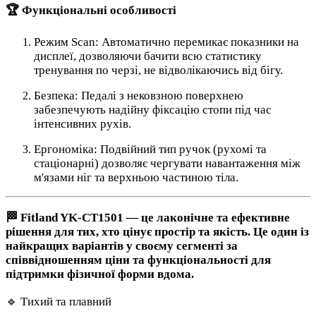
🏆 Функціональні особливості
Режим Scan: Автоматично перемикає показники на
дисплеї, дозволяючи бачити всю статистику
тренування по черзі, не відволікаючись від бігу.
Безпека: Педалі з нековзною поверхнею
забезпечують надійну фіксацію стопи під час
інтенсивних рухів.
Ергономіка: Подвійний тип ручок (рухомі та
стаціонарні) дозволяє чергувати навантаження між
м'язами ніг та верхньою частиною тіла.
🏁
Fitland YK-CT1501 — це лаконічне та ефективне
рішення для тих, хто цінує простір та якість. Це один із
найкращих варіантів у своєму сегменті за
співвідношенням ціни та функціональності для
підтримки фізичної форми вдома.
🔹 Тихий та плавний