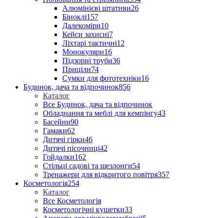
Алюмінієві штативи
26
Біноклі
157
Далекоміри
10
Кейси захисні
7
Ліхтарі тактичні
12
Монокуляри
16
Підзорні труби
36
Приціли
74
Сумки для фототехніки
16
Будинок, дача та відпочинок
856
Каталог
Все Будинок, дача та відпочинок
Обладнання та меблі для кемпінгу
43
Басейни
90
Гамаки
62
Дитячі гірки
46
Дитячі пісочниці
42
Гойдалки
162
Стільці садові та шезлонги
54
Тренажери для відкритого повітря
357
Косметологія
254
Каталог
Все Косметологія
Косметологічні кушетки
33