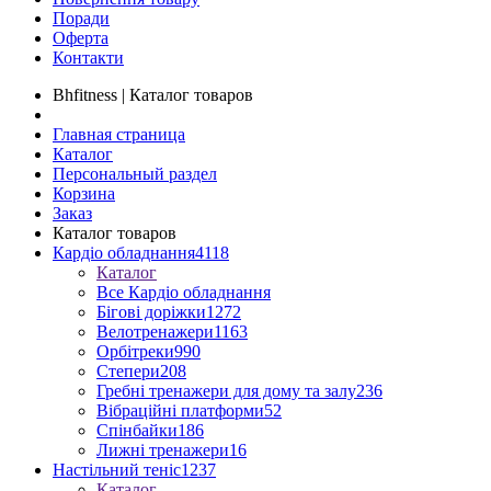
Поради
Оферта
Контакти
Bhfitness | Каталог товаров
Главная страница
Каталог
Персональный раздел
Корзина
Заказ
Каталог товаров
Кардіо обладнання
4118
Каталог
Все Кардіо обладнання
Бігові доріжки
1272
Велотренажери
1163
Орбітреки
990
Степери
208
Гребні тренажери для дому та залу
236
Вібраційні платформи
52
Спінбайки
186
Лижні тренажери
16
Настільний теніс
1237
Каталог