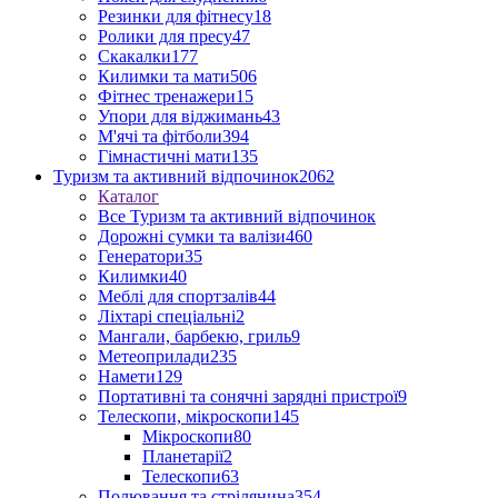
Резинки для фітнесу
18
Ролики для пресу
47
Скакалки
177
Килимки та мати
506
Фітнес тренажери
15
Упори для віджимань
43
М'ячі та фітболи
394
Гімнастичні мати
135
Туризм та активний відпочинок
2062
Каталог
Все Туризм та активний відпочинок
Дорожні сумки та валізи
460
Генератори
35
Килимки
40
Меблі для спортзалів
44
Ліхтарі спеціальні
2
Мангали, барбекю, гриль
9
Метеоприлади
235
Намети
129
Портативні та сонячні зарядні пристрої
9
Телескопи, мікроскопи
145
Мікроскопи
80
Планетарії
2
Телескопи
63
Полювання та стрілянина
354