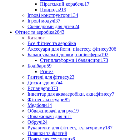
Піратський корабель
17
Природа
219
Ігрові конструктори
134
Ігрові модулі
37
Скеледроми для дітей
24
Фітнес та аеробіка
2643
Каталог
Все Фітнес та аеробіка
Аксесуари для йоги, пілатесу, фітнесу
306
Балансувальні дошки, напівсферы
192
Степплатформи і балансири
173
Бодібари
59
Різне
7
Гантелі для фітнесу
23
Диски здоров'я
4
Еспандери
373
Інвентар для аквааеробіки, аквафітнесу
7
Фітнес аксесуари
85
Медболи
14
Обважнювачі для рук
19
Обважювачі для ніг
1
Обручі
24
Рукавички для фітнесу, культуризму
187
Пляшки та фляги
8
Пояси для схуднення
6