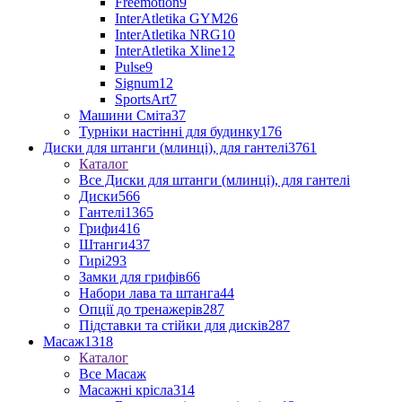
Freemotion
9
InterAtletika GYM
26
InterAtletika NRG
10
InterAtletika Xline
12
Pulse
9
Signum
12
SportsArt
7
Машини Сміта
37
Турніки настінні для будинку
176
Диски для штанги (млинці), для гантелі
3761
Каталог
Все Диски для штанги (млинці), для гантелі
Диски
566
Гантелі
1365
Грифи
416
Штанги
437
Гирі
293
Замки для грифів
66
Набори лава та штанга
44
Опції до тренажерів
287
Підставки та стійки для дисків
287
Масаж
1318
Каталог
Все Масаж
Масажні крісла
314