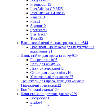
Body-Solid
4
Freemotion
15
InterAtletika GYM
25
InterAtletika X-Line
95
Panatta
13
Pulse
2
Signum
10
SportsArt
8
Star Trac
14
Toorx
25
Вантажно-блочні тренажери для залів
644
Гравітрон. Тренажери для підтягувань і
віджимань
21
Лави, стійки для преса та жиму
929
Гіперекстензія
95
Лави для жиму
127
Лави універсальні
42
Столи для армреслінгу
16
Універсальні тренажери
27
Тренажери для преса, лави для жиму
94
Гідравлічні тренажери
22
Комбіновані станки
124
Лави стійки підставки для залу
229
Body-Solid
11
Eleiko
4