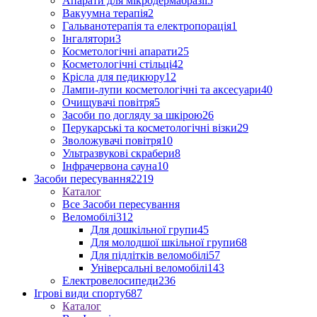
Апарати для мікродермабразії
5
Вакуумна терапія
2
Гальванотерапія та електропорація
1
Інгалятори
3
Косметологічні апарати
25
Косметологічні стільці
42
Крісла для педикюру
12
Лампи-лупи косметологічні та аксесуари
40
Очищувачі повітря
5
Засоби по догляду за шкірою
26
Перукарські та косметологічні візки
29
Зволожувачі повітря
10
Ультразвукові скрабери
8
Інфрачервона сауна
10
Засоби пересування
2219
Каталог
Все Засоби пересування
Веломобілі
312
Для дошкільної групи
45
Для молодшої шкільної групи
68
Для підлітків веломобілі
57
Універсальні веломобілі
143
Електровелосипеди
236
Ігрові види спорту
687
Каталог