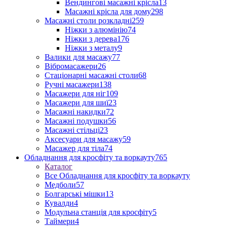
Вендингові масажні крісла
13
Масажні крісла для дому
298
Масажні столи розкладні
259
Ніжки з алюмінію
74
Ніжки з дерева
176
Ніжки з металу
9
Валики для масажу
77
Вібромасажери
26
Стаціонарні масажні столи
68
Ручні масажери
138
Масажери для ніг
109
Масажери для шиї
23
Масажні накидки
72
Масажні подушки
56
Масажні стільці
23
Аксесуари для масажу
59
Масажер для тіла
74
Обладнання для кросфіту та воркауту
765
Каталог
Все Обладнання для кросфіту та воркауту
Медболи
57
Болгарські мішки
13
Кувалди
4
Модульна станція для кросфіту
5
Таймери
4