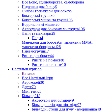
Все Бокс, єдиноборства, самоборона
Подушки для боксу
9
Силові тренажери для боксу
5
Боксерські груші
36
Боксерські мішки та груші
196
Водоналивні мішки
26
Аксесуари для бойових мистецтв
196
Лапи та маківари
29
Пады
4
Манекени для боротьби, манекени ММА,
манекени борцівські
26
Пневмогруші
17
Ринги для боксу
44
Ринги на помосте
8
Ринги напольные
10
Настільні Ігри
555
Каталог
Все Настільні Ігри
Аерохокей
30
Дартс
79
Міні-теніс
1
Більярд
218
Аксесуари для більярду
9
Більярдні стіл для піраміди
97
Більярдні столи для пулу - американка
48