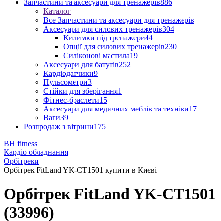
Запчастини та аксесуари для тренажерів
886
Каталог
Все Запчастини та аксесуари для тренажерів
Аксесуари для силових тренажерів
304
Килимки під тренажери
44
Опції для силових тренажерів
230
Силіконові мастила
19
Аксесуари для батутів
252
Кардіодатчики
9
Пульсометри
3
Стійки для зберігання
1
Фітнес-браслети
15
Аксесуари для медичних меблів та техніки
17
Ваги
39
Розпродаж з вітрини
175
BH fitness
Кардіо обладнання
Орбітреки
Орбітрек FitLand YK-CT1501 купити в Києві
Орбітрек FitLand YK-CT1501
(33996)