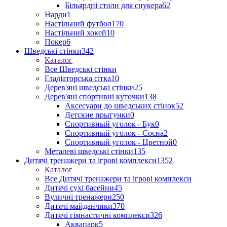
Більярдні столи для снукера
62
Нарди
1
Настільний футбол
170
Настільний хокей
10
Покер
6
Шведські стінки
342
Каталог
Все Шведські стінки
Гладіаторська сітка
10
Дерев'яні шведські стінки
25
Дерев'яні спортивні куточки
138
Аксесуари до шведських стінок
52
Детские прыгунки
0
Спортивный уголок - Бук
0
Спортивный уголок - Сосна
2
Спортивный уголок - Цветной
0
Металеві шведські стінки
135
Дитячі тренажери та ігрові комплекси
1352
Каталог
Все Дитячі тренажери та ігрові комплекси
Дитячі сухі басейни
45
Вуличні тренажери
250
Дитячі майданчики
370
Дитячі гімнастичні комплекси
326
Аквапарк
5