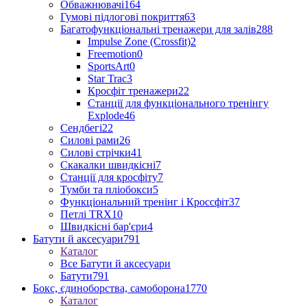
Обважнювачі
164
Гумові підлогові покриття
63
Багатофункціональні тренажери для залів
288
Impulse Zone (Crossfit)
2
Freemotion
0
SportsArt
0
Star Trac
3
Кросфіт тренажери
22
Станції для функціонального тренінгу
Explode
46
Сендбегі
22
Силові рами
26
Силові стрічки
41
Скакалки швидкісні
7
Станції для кросфіту
7
Тумби та пліобокси
5
Функціональний тренінг і Кроссфіт
37
Петлі TRX
10
Швидкісні бар'єри
4
Батути й аксесуари
791
Каталог
Все Батути й аксесуари
Батути
791
Бокс, єдиноборства, самоборона
1770
Каталог