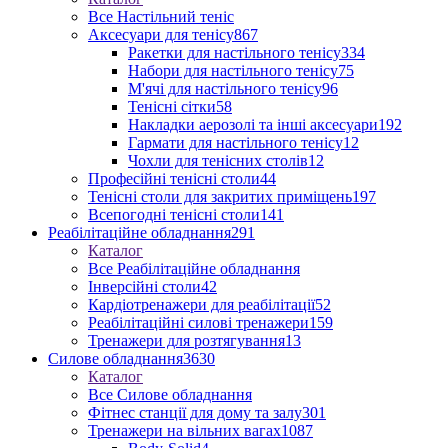
Все Настільний теніс
Аксесуари для тенісу
867
Ракетки для настільного тенісу
334
Набори для настільного тенісу
75
М'ячі для настільного тенісу
96
Тенісні сітки
58
Накладки аерозолі та інші аксесуари
192
Гармати для настільного тенісу
12
Чохли для тенісних столів
12
Професійні тенісні столи
44
Тенісні столи для закритих приміщень
197
Всепогодні тенісні столи
141
Реабілітаційне обладнання
291
Каталог
Все Реабілітаційне обладнання
Інверсійні столи
42
Кардіотренажери для реабілітації
52
Реабілітаційні силові тренажери
159
Тренажери для розтягування
13
Силове обладнання
3630
Каталог
Все Силове обладнання
Фітнес станції для дому та залу
301
Тренажери на вільних вагах
1087