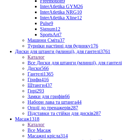
Freemotion
9
InterAtletika GYM
26
InterAtletika NRG
10
InterAtletika Xline
12
Pulse
9
Signum
12
SportsArt
7
Машини Сміта
37
Турніки настінні для будинку
176
Диски для штанги (млинці), для гантелі
3761
Каталог
Все Диски для штанги (млинці), для гантелі
Диски
566
Гантелі
1365
Грифи
416
Штанги
437
Гирі
293
Замки для грифів
66
Набори лава та штанга
44
Опції до тренажерів
287
Підставки та стійки для дисків
287
Масаж
1318
Каталог
Все Масаж
Масажні крісла
314