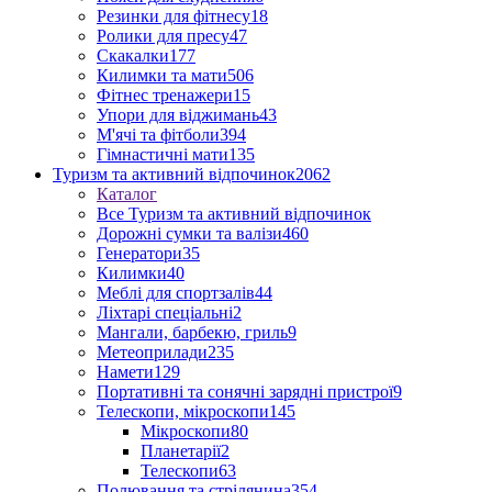
Резинки для фітнесу
18
Ролики для пресу
47
Скакалки
177
Килимки та мати
506
Фітнес тренажери
15
Упори для віджимань
43
М'ячі та фітболи
394
Гімнастичні мати
135
Туризм та активний відпочинок
2062
Каталог
Все Туризм та активний відпочинок
Дорожні сумки та валізи
460
Генератори
35
Килимки
40
Меблі для спортзалів
44
Ліхтарі спеціальні
2
Мангали, барбекю, гриль
9
Метеоприлади
235
Намети
129
Портативні та сонячні зарядні пристрої
9
Телескопи, мікроскопи
145
Мікроскопи
80
Планетарії
2
Телескопи
63
Полювання та стрілянина
354