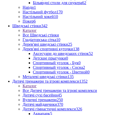
Більярдні столи для снукера
62
Нарди
1
Настільний футбол
170
Настільний хокей
10
Покер
6
Шведські стінки
342
Каталог
Все Шведські стінки
Гладіаторська сітка
10
Дерев'яні шведські стінки
25
Дерев'яні спортивні куточки
138
Аксесуари до шведських стінок
52
Детские прыгунки
0
Спортивный уголок - Бук
0
Спортивный уголок - Сосна
2
Спортивный уголок - Цветной
0
Металеві шведські стінки
135
Дитячі тренажери та ігрові комплекси
1352
Каталог
Все Дитячі тренажери та ігрові комплекси
Дитячі сухі басейни
45
Вуличні тренажери
250
Дитячі майданчики
370
Дитячі гімнастичні комплекси
326
Аквапарк
5