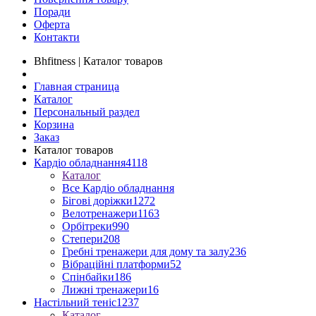
Поради
Оферта
Контакти
Bhfitness | Каталог товаров
Главная страница
Каталог
Персональный раздел
Корзина
Заказ
Каталог товаров
Кардіо обладнання
4118
Каталог
Все Кардіо обладнання
Бігові доріжки
1272
Велотренажери
1163
Орбітреки
990
Степери
208
Гребні тренажери для дому та залу
236
Вібраційні платформи
52
Спінбайки
186
Лижні тренажери
16
Настільний теніс
1237
Каталог