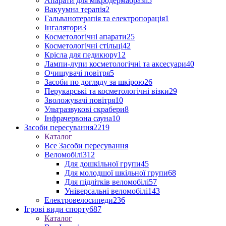
Апарати для мікродермабразії
5
Вакуумна терапія
2
Гальванотерапія та електропорація
1
Інгалятори
3
Косметологічні апарати
25
Косметологічні стільці
42
Крісла для педикюру
12
Лампи-лупи косметологічні та аксесуари
40
Очищувачі повітря
5
Засоби по догляду за шкірою
26
Перукарські та косметологічні візки
29
Зволожувачі повітря
10
Ультразвукові скрабери
8
Інфрачервона сауна
10
Засоби пересування
2219
Каталог
Все Засоби пересування
Веломобілі
312
Для дошкільної групи
45
Для молодшої шкільної групи
68
Для підлітків веломобілі
57
Універсальні веломобілі
143
Електровелосипеди
236
Ігрові види спорту
687
Каталог