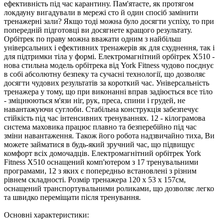
ефективність під час карантину. Пам'ятаєте, як протягом
локдауну вигадували в мережі сто й один спосіб замінити
тренажерні зали? Якщо тоді можна було досягти успіху, то при
попередній підготовці ви досягнете кращого результату.
Орбітрек по праву можна вважати одним з найбільш
універсальних і ефективних тренажерів як для схуднення, так і
для підтримки тіла у формі. Електромагнітний орбітрек X510 -
нова стильна модель орбітрека від York Fitness чудово поєднує
в собі абсолютну безпеку та сучасні технології, що дозволяє
досягти чудових результатів за короткий час. Універсальність
тренажера у тому, що при виконанні вправ задіюється все тіло
- зміцнюються м'язи ніг, рук, преса, спини і грудей, не
навантажуючи суглоби. Стабільна конструкція забезпечує
стійкість під час інтенсивних тренуваннях. 12 - кілограмова
система маховика працює плавно та безперебійно під час
зміни навантаження. Також його робота надзвичайно тиха, Ви
можете займатися в будь-який зручний час, що підвищує
комфорт всіх домочадців. Електромагнітний орбітрек York
Fitness X510 оснащений комп'ютером з 17 тренувальними
програмами, 12 з яких є попередньо встановлені з різним
рівнем складності. Розмір тренажера 120 х 53 х 157см,
оснащений транспортувальними роликами, що дозволяє легко
та швидко переміщати після тренування.
Основні характеристики: