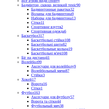
Все Ігрові види спорту
Бадмінтон, сквош, великий теніс
90
Бадминтонные ракетки
32
Воланы для бадминтона
9
Наборы для бадминтона
13
Сітки
11
Спортивне взуття
2
Спортивная одежда
6
Баскетбол
317
Баскетбольні стійки
108
Баскетбольні щити
82
Баскетбольные кольца
19
Баскетбольні м'ячі
108
Біг на дистанції
1
Волейбол
99
Аксесуари для волейболу
9
Волейбольный мячи
87
Стійки
3
Хокей
17
Ворота
16
Сітки
1
Футбол
163
Аксесуари для футболу
57
Ворота та сітки
44
Футбольный мяч
38