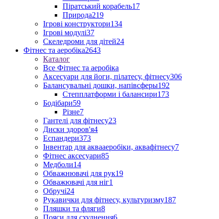
Піратський корабель
17
Природа
219
Ігрові конструктори
134
Ігрові модулі
37
Скеледроми для дітей
24
Фітнес та аеробіка
2643
Каталог
Все Фітнес та аеробіка
Аксесуари для йоги, пілатесу, фітнесу
306
Балансувальні дошки, напівсферы
192
Степплатформи і балансири
173
Бодібари
59
Різне
7
Гантелі для фітнесу
23
Диски здоров'я
4
Еспандери
373
Інвентар для аквааеробіки, аквафітнесу
7
Фітнес аксесуари
85
Медболи
14
Обважнювачі для рук
19
Обважювачі для ніг
1
Обручі
24
Рукавички для фітнесу, культуризму
187
Пляшки та фляги
8
Пояси для схуднення
6