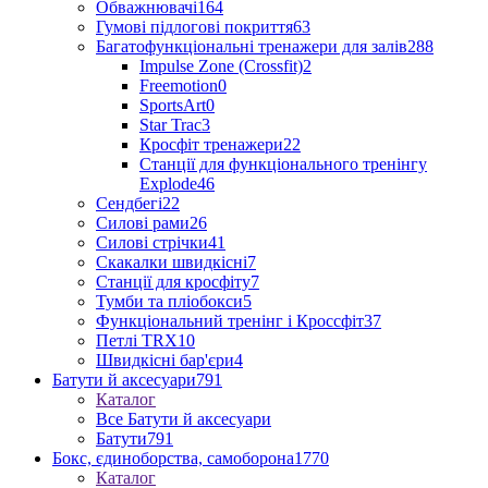
Обважнювачі
164
Гумові підлогові покриття
63
Багатофункціональні тренажери для залів
288
Impulse Zone (Crossfit)
2
Freemotion
0
SportsArt
0
Star Trac
3
Кросфіт тренажери
22
Станції для функціонального тренінгу
Explode
46
Сендбегі
22
Силові рами
26
Силові стрічки
41
Скакалки швидкісні
7
Станції для кросфіту
7
Тумби та пліобокси
5
Функціональний тренінг і Кроссфіт
37
Петлі TRX
10
Швидкісні бар'єри
4
Батути й аксесуари
791
Каталог
Все Батути й аксесуари
Батути
791
Бокс, єдиноборства, самоборона
1770
Каталог