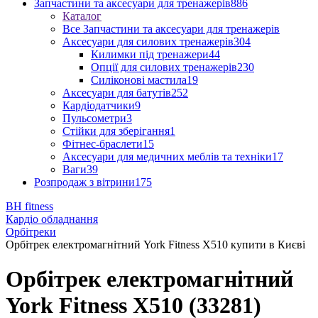
Запчастини та аксесуари для тренажерів
886
Каталог
Все Запчастини та аксесуари для тренажерів
Аксесуари для силових тренажерів
304
Килимки під тренажери
44
Опції для силових тренажерів
230
Силіконові мастила
19
Аксесуари для батутів
252
Кардіодатчики
9
Пульсометри
3
Стійки для зберігання
1
Фітнес-браслети
15
Аксесуари для медичних меблів та техніки
17
Ваги
39
Розпродаж з вітрини
175
BH fitness
Кардіо обладнання
Орбітреки
Орбітрек електромагнітний York Fitness X510 купити в Києві
Орбітрек електромагнітний
York Fitness X510 (33281)