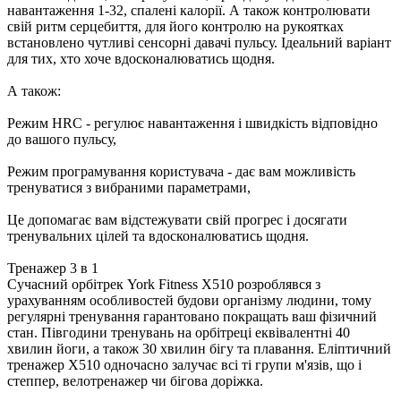
навантаження 1-32, спалені калорії. А також контролювати
свій ритм серцебиття, для його контролю на рукоятках
встановлено чутливі сенсорні давачі пульсу. Ідеальний варіант
для тих, хто хоче вдосконалюватись щодня.
А також:
Режим HRC - регулює навантаження і швидкість відповідно
до вашого пульсу,
Режим програмування користувача - дає вам можливість
тренуватися з вибраними параметрами,
Це допомагає вам відстежувати свій прогрес і досягати
тренувальних цілей та вдосконалюватись щодня.
Тренажер 3 в 1
Сучасний орбітрек York Fitness X510 розроблявся з
урахуванням особливостей будови організму людини, тому
регулярні тренування гарантовано покращать ваш фізичний
стан. Півгодини тренувань на орбітреці еквівалентні 40
хвилин йоги, а також 30 хвилин бігу та плавання. Еліптичний
тренажер X510 одночасно залучає всі ті групи м'язів, що і
степпер, велотренажер чи бігова доріжка.