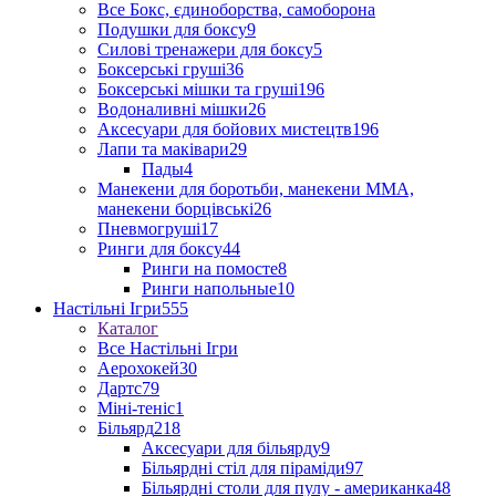
Все Бокс, єдиноборства, самоборона
Подушки для боксу
9
Силові тренажери для боксу
5
Боксерські груші
36
Боксерські мішки та груші
196
Водоналивні мішки
26
Аксесуари для бойових мистецтв
196
Лапи та маківари
29
Пады
4
Манекени для боротьби, манекени ММА,
манекени борцівські
26
Пневмогруші
17
Ринги для боксу
44
Ринги на помосте
8
Ринги напольные
10
Настільні Ігри
555
Каталог
Все Настільні Ігри
Аерохокей
30
Дартс
79
Міні-теніс
1
Більярд
218
Аксесуари для більярду
9
Більярдні стіл для піраміди
97
Більярдні столи для пулу - американка
48