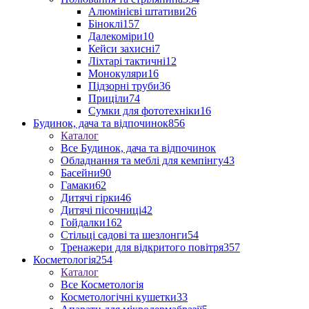
Алюмінієві штативи
26
Біноклі
157
Далекоміри
10
Кейси захисні
7
Ліхтарі тактичні
12
Монокуляри
16
Підзорні труби
36
Приціли
74
Сумки для фототехніки
16
Будинок, дача та відпочинок
856
Каталог
Все Будинок, дача та відпочинок
Обладнання та меблі для кемпінгу
43
Басейни
90
Гамаки
62
Дитячі гірки
46
Дитячі пісочниці
42
Гойдалки
162
Стільці садові та шезлонги
54
Тренажери для відкритого повітря
357
Косметологія
254
Каталог
Все Косметологія
Косметологічні кушетки
33