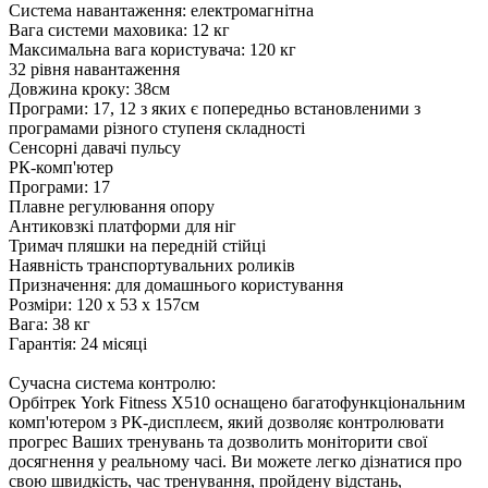
Система навантаження: електромагнітна
Вага системи маховика: 12 кг
Максимальна вага користувача: 120 кг
32 рівня навантаження
Довжина кроку: 38см
Програми: 17, 12 з яких є попередньо встановленими з
програмами різного ступеня складності
Сенсорні давачі пульсу
РК-комп'ютер
Програми: 17
Плавне регулювання опору
Антиковзкі платформи для ніг
Тримач пляшки на передній стійці
Наявність транспортувальних роликів
Призначення: для домашнього користування
Розміри: 120 х 53 х 157см
Вага: 38 кг
Гарантія: 24 місяці
Сучасна система контролю:
Орбітрек York Fitness X510 оснащено багатофункціональним
комп'ютером з РК-дисплеєм, який дозволяє контролювати
прогрес Ваших тренувань та дозволить моніторити свої
досягнення у реальному часі. Ви можете легко дізнатися про
свою швидкість, час тренування, пройдену відстань,