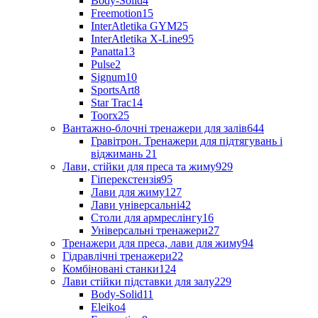
Body-Solid
4
Freemotion
15
InterAtletika GYM
25
InterAtletika X-Line
95
Panatta
13
Pulse
2
Signum
10
SportsArt
8
Star Trac
14
Toorx
25
Вантажно-блочні тренажери для залів
644
Гравітрон. Тренажери для підтягувань і
віджимань
21
Лави, стійки для преса та жиму
929
Гіперекстензія
95
Лави для жиму
127
Лави універсальні
42
Столи для армреслінгу
16
Універсальні тренажери
27
Тренажери для преса, лави для жиму
94
Гідравлічні тренажери
22
Комбіновані станки
124
Лави стійки підставки для залу
229
Body-Solid
11
Eleiko
4