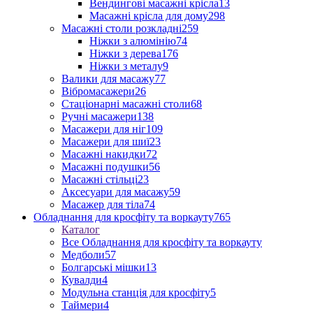
Вендингові масажні крісла
13
Масажні крісла для дому
298
Масажні столи розкладні
259
Ніжки з алюмінію
74
Ніжки з дерева
176
Ніжки з металу
9
Валики для масажу
77
Вібромасажери
26
Стаціонарні масажні столи
68
Ручні масажери
138
Масажери для ніг
109
Масажери для шиї
23
Масажні накидки
72
Масажні подушки
56
Масажні стільці
23
Аксесуари для масажу
59
Масажер для тіла
74
Обладнання для кросфіту та воркауту
765
Каталог
Все Обладнання для кросфіту та воркауту
Медболи
57
Болгарські мішки
13
Кувалди
4
Модульна станція для кросфіту
5
Таймери
4