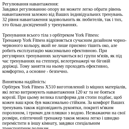
Регулювання навантаження:
Завдяки регулюванню опору ви можете легко обрати рівень
навантаження залежно від Ваших індивідуальних тренувань.
32 рівня навантаження задовольнить як любителів, так і тих,
хто більш досвідчений у тренуваннях.
Тренування всього тіла з орбітреком York Fitness:
Тренажер York Fitness відрізняється сучасним дизайном чорно-
червоного кольору, який не лише приємно тішить око, але
робить експлуатацію максимально ефективною. При
регулярних тренуваннях залучаються всі групи м'язів, як під
час тренуваннях на степпері, велотренажері чи біговій
доріжці. Тому заняття на ньому проходять ефективно,
комфортно, а основне - безпечно.
Виняткова надійність:
Орбітрек York Fitness X510 виготовлений із міцних матеріалів,
які легко витримують навантаження 120 кг та не бояться
корозії. При цьому велика платформа для стопи подбає, щоб
кожен ваш крок був максимально стійким. За комфорт Ваших
тренувань також відповідають рукоятки, покриті м'яким
поролоном, і тримач для пляшки з водою. Незважаючи на свої
розміри, еліптичний тренажер також можна легко і швидко
перемістити в іншу кімнату, завдяки спеціальним
транспортним роликам.