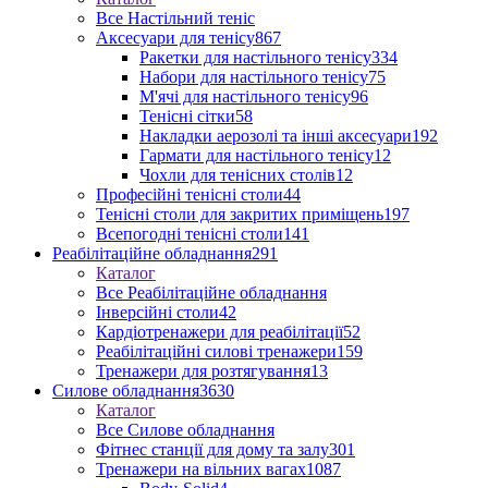
Все Настільний теніс
Аксесуари для тенісу
867
Ракетки для настільного тенісу
334
Набори для настільного тенісу
75
М'ячі для настільного тенісу
96
Тенісні сітки
58
Накладки аерозолі та інші аксесуари
192
Гармати для настільного тенісу
12
Чохли для тенісних столів
12
Професійні тенісні столи
44
Тенісні столи для закритих приміщень
197
Всепогодні тенісні столи
141
Реабілітаційне обладнання
291
Каталог
Все Реабілітаційне обладнання
Інверсійні столи
42
Кардіотренажери для реабілітації
52
Реабілітаційні силові тренажери
159
Тренажери для розтягування
13
Силове обладнання
3630
Каталог
Все Силове обладнання
Фітнес станції для дому та залу
301
Тренажери на вільних вагах
1087