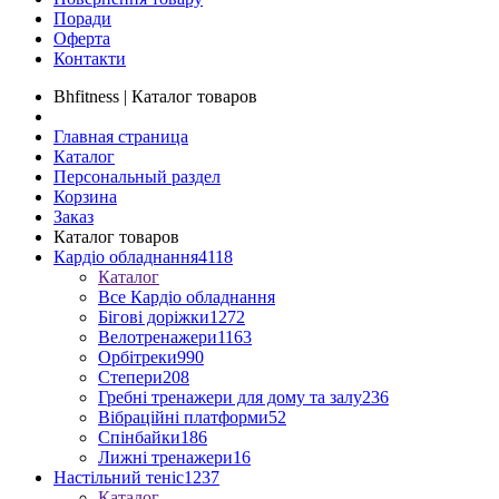
Поради
Оферта
Контакти
Bhfitness | Каталог товаров
Главная страница
Каталог
Персональный раздел
Корзина
Заказ
Каталог товаров
Кардіо обладнання
4118
Каталог
Все Кардіо обладнання
Бігові доріжки
1272
Велотренажери
1163
Орбітреки
990
Степери
208
Гребні тренажери для дому та залу
236
Вібраційні платформи
52
Спінбайки
186
Лижні тренажери
16
Настільний теніс
1237
Каталог