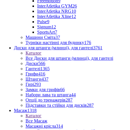
Freemotion
9
InterAtletika GYM
26
InterAtletika NRG
10
InterAtletika Xline
12
Pulse
9
Signum
12
SportsArt
7
Машини Сміта
37
Турніки настінні для будинку
176
Диски для штанги (млинці), для гантелі
3761
Каталог
Все Диски для штанги (млинці), для гантелі
Диски
566
Гантелі
1365
Грифи
416
Штанги
437
Гирі
293
Замки для грифів
66
Набори лава та штанга
44
Опції до тренажерів
287
Підставки та стійки для дисків
287
Масаж
1318
Каталог
Все Масаж
Масажні крісла
314