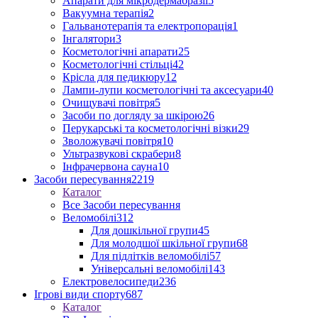
Апарати для мікродермабразії
5
Вакуумна терапія
2
Гальванотерапія та електропорація
1
Інгалятори
3
Косметологічні апарати
25
Косметологічні стільці
42
Крісла для педикюру
12
Лампи-лупи косметологічні та аксесуари
40
Очищувачі повітря
5
Засоби по догляду за шкірою
26
Перукарські та косметологічні візки
29
Зволожувачі повітря
10
Ультразвукові скрабери
8
Інфрачервона сауна
10
Засоби пересування
2219
Каталог
Все Засоби пересування
Веломобілі
312
Для дошкільної групи
45
Для молодшої шкільної групи
68
Для підлітків веломобілі
57
Універсальні веломобілі
143
Електровелосипеди
236
Ігрові види спорту
687
Каталог