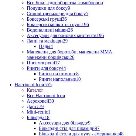
Все Бокс, єдиноборства, самоборона
Подушки для боксу
9
Силові тренажери для боксу
5
Боксерські груші
36
Боксерські мішки та груші
196
Водоналивні мішки
26
Аксесуари для бойових мистецтв
196
Лапи та маківари
29
Пады
4
Манекени для боротьби, манекени ММА,
манекени борцівські
26
Пневмогруші
17
Ринги для боксу
44
Ринги на помосте
8
Ринги напольные
10
Настільні Ігри
555
Каталог
Все Настільні Ігри
Аерохокей
30
Дартс
79
Міні-теніс
1
Більярд
218
Аксесуари для більярду
9
Більярдні стіл для піраміди
97
Більярдні столи для пулу - американка
48