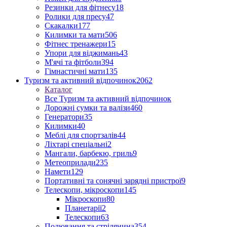
Резинки для фітнесу
18
Ролики для пресу
47
Скакалки
177
Килимки та мати
506
Фітнес тренажери
15
Упори для віджимань
43
М'ячі та фітболи
394
Гімнастичні мати
135
Туризм та активний відпочинок
2062
Каталог
Все Туризм та активний відпочинок
Дорожні сумки та валізи
460
Генератори
35
Килимки
40
Меблі для спортзалів
44
Ліхтарі спеціальні
2
Мангали, барбекю, гриль
9
Метеоприлади
235
Намети
129
Портативні та сонячні зарядні пристрої
9
Телескопи, мікроскопи
145
Мікроскопи
80
Планетарії
2
Телескопи
63
Полювання та стрілянина
354