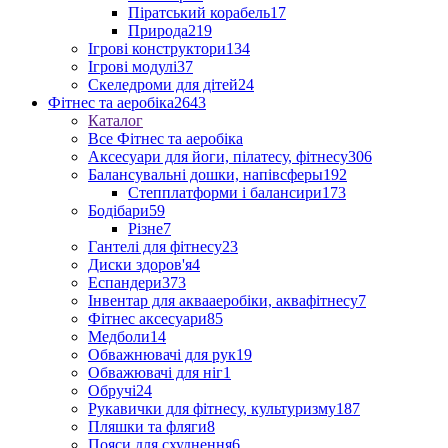
Піратський корабель
17
Природа
219
Ігрові конструктори
134
Ігрові модулі
37
Скеледроми для дітей
24
Фітнес та аеробіка
2643
Каталог
Все Фітнес та аеробіка
Аксесуари для йоги, пілатесу, фітнесу
306
Балансувальні дошки, напівсферы
192
Степплатформи і балансири
173
Бодібари
59
Різне
7
Гантелі для фітнесу
23
Диски здоров'я
4
Еспандери
373
Інвентар для аквааеробіки, аквафітнесу
7
Фітнес аксесуари
85
Медболи
14
Обважнювачі для рук
19
Обважювачі для ніг
1
Обручі
24
Рукавички для фітнесу, культуризму
187
Пляшки та фляги
8
Пояси для схуднення
6