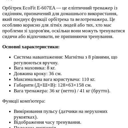
Орбітрек EcoFit E-607EA — це еліптичний тренажер із
сидінням, призначений для домашнього використання,
який поєднує функції орбітрека та велотренажера. Це
особливо корисно для літніх людей або тих, хто має
проблеми зі здоров'ям, оскільки вони можуть тренуватися
сидячи або відпочивати, не припиняючи тренування.
Основні характеристики:
Система навантаження: Магнітна з 8 рівнями, що
регулюються вручну.
Вага маховика: 8 кг.
Довжина кроку: 36 см.
Максимальна вага користувача: 110 кг.
Габарити (Д×Ш×В): 128×63×158 см.
Вага тренажера: 36 кг (нетто) / 41 кг (брутто).
Функції комп'ютера:
Вимірювання пульсу (датчики на нерухомих
рукоятках).
Відображення часу тренування.
Подолана дистанція.