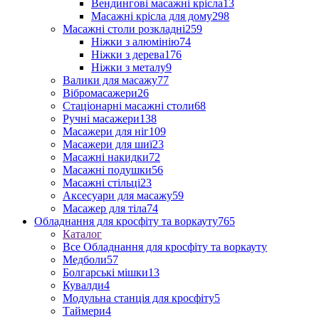
Вендингові масажні крісла
13
Масажні крісла для дому
298
Масажні столи розкладні
259
Ніжки з алюмінію
74
Ніжки з дерева
176
Ніжки з металу
9
Валики для масажу
77
Вібромасажери
26
Стаціонарні масажні столи
68
Ручні масажери
138
Масажери для ніг
109
Масажери для шиї
23
Масажні накидки
72
Масажні подушки
56
Масажні стільці
23
Аксесуари для масажу
59
Масажер для тіла
74
Обладнання для кросфіту та воркауту
765
Каталог
Все Обладнання для кросфіту та воркауту
Медболи
57
Болгарські мішки
13
Кувалди
4
Модульна станція для кросфіту
5
Таймери
4