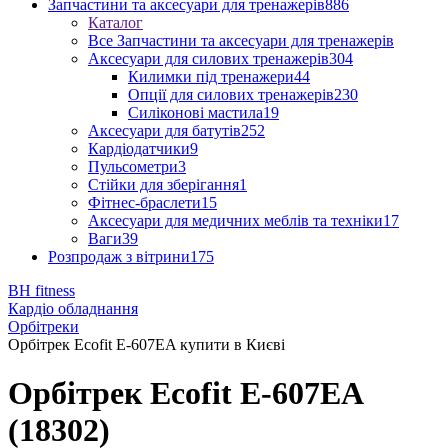
Запчастини та аксесуари для тренажерів
886
Каталог
Все Запчастини та аксесуари для тренажерів
Аксесуари для силових тренажерів
304
Килимки під тренажери
44
Опції для силових тренажерів
230
Силіконові мастила
19
Аксесуари для батутів
252
Кардіодатчики
9
Пульсометри
3
Стійки для зберігання
1
Фітнес-браслети
15
Аксесуари для медичних меблів та техніки
17
Ваги
39
Розпродаж з вітрини
175
BH fitness
Кардіо обладнання
Орбітреки
Орбітрек Ecofit E-607EA купити в Києві
Орбітрек Ecofit E-607EA
(18302)