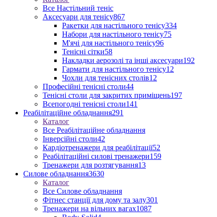
Все Настільний теніс
Аксесуари для тенісу
867
Ракетки для настільного тенісу
334
Набори для настільного тенісу
75
М'ячі для настільного тенісу
96
Тенісні сітки
58
Накладки аерозолі та інші аксесуари
192
Гармати для настільного тенісу
12
Чохли для тенісних столів
12
Професійні тенісні столи
44
Тенісні столи для закритих приміщень
197
Всепогодні тенісні столи
141
Реабілітаційне обладнання
291
Каталог
Все Реабілітаційне обладнання
Інверсійні столи
42
Кардіотренажери для реабілітації
52
Реабілітаційні силові тренажери
159
Тренажери для розтягування
13
Силове обладнання
3630
Каталог
Все Силове обладнання
Фітнес станції для дому та залу
301
Тренажери на вільних вагах
1087