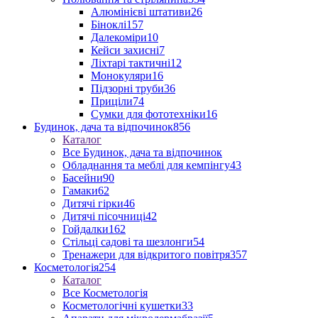
Алюмінієві штативи
26
Біноклі
157
Далекоміри
10
Кейси захисні
7
Ліхтарі тактичні
12
Монокуляри
16
Підзорні труби
36
Приціли
74
Сумки для фототехніки
16
Будинок, дача та відпочинок
856
Каталог
Все Будинок, дача та відпочинок
Обладнання та меблі для кемпінгу
43
Басейни
90
Гамаки
62
Дитячі гірки
46
Дитячі пісочниці
42
Гойдалки
162
Стільці садові та шезлонги
54
Тренажери для відкритого повітря
357
Косметологія
254
Каталог
Все Косметологія
Косметологічні кушетки
33