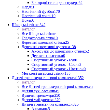
Більярдні столи для снукера
62
Нарди
1
Настільний футбол
170
Настільний хокей
10
Покер
6
Шведські стінки
342
Каталог
Все Шведські стінки
Гладіаторська сітка
10
Дерев'яні шведські стінки
25
Дерев'яні спортивні куточки
138
Аксесуари до шведських стінок
52
Детские прыгунки
0
Спортивный уголок - Бук
0
Спортивный уголок - Сосна
2
Спортивный уголок - Цветной
0
Металеві шведські стінки
135
Дитячі тренажери та ігрові комплекси
1352
Каталог
Все Дитячі тренажери та ігрові комплекси
Дитячі сухі басейни
45
Вуличні тренажери
250
Дитячі майданчики
370
Дитячі гімнастичні комплекси
326
Аквапарк
5