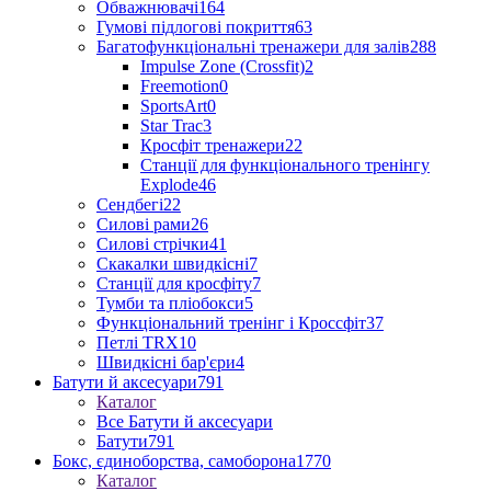
Обважнювачі
164
Гумові підлогові покриття
63
Багатофункціональні тренажери для залів
288
Impulse Zone (Crossfit)
2
Freemotion
0
SportsArt
0
Star Trac
3
Кросфіт тренажери
22
Станції для функціонального тренінгу
Explode
46
Сендбегі
22
Силові рами
26
Силові стрічки
41
Скакалки швидкісні
7
Станції для кросфіту
7
Тумби та пліобокси
5
Функціональний тренінг і Кроссфіт
37
Петлі TRX
10
Швидкісні бар'єри
4
Батути й аксесуари
791
Каталог
Все Батути й аксесуари
Батути
791
Бокс, єдиноборства, самоборона
1770
Каталог