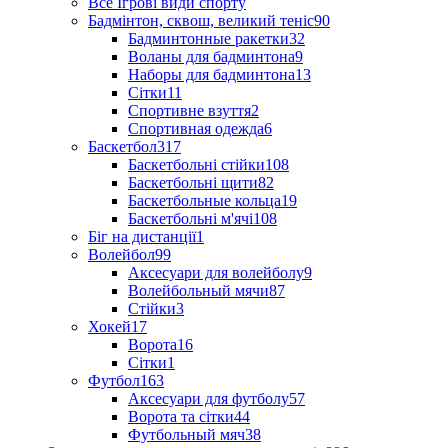
Все Ігрові види спорту
Бадмінтон, сквош, великий теніс
90
Бадминтонные ракетки
32
Воланы для бадминтона
9
Наборы для бадминтона
13
Сітки
11
Спортивне взуття
2
Спортивная одежда
6
Баскетбол
317
Баскетбольні стійки
108
Баскетбольні щити
82
Баскетбольные кольца
19
Баскетбольні м'ячі
108
Біг на дистанції
1
Волейбол
99
Аксесуари для волейболу
9
Волейбольный мячи
87
Стійки
3
Хокей
17
Ворота
16
Сітки
1
Футбол
163
Аксесуари для футболу
57
Ворота та сітки
44
Футбольный мяч
38