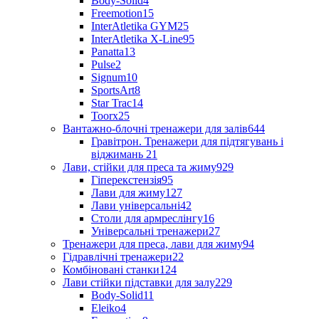
Body-Solid
4
Freemotion
15
InterAtletika GYM
25
InterAtletika X-Line
95
Panatta
13
Pulse
2
Signum
10
SportsArt
8
Star Trac
14
Toorx
25
Вантажно-блочні тренажери для залів
644
Гравітрон. Тренажери для підтягувань і
віджимань
21
Лави, стійки для преса та жиму
929
Гіперекстензія
95
Лави для жиму
127
Лави універсальні
42
Столи для армреслінгу
16
Універсальні тренажери
27
Тренажери для преса, лави для жиму
94
Гідравлічні тренажери
22
Комбіновані станки
124
Лави стійки підставки для залу
229
Body-Solid
11
Eleiko
4