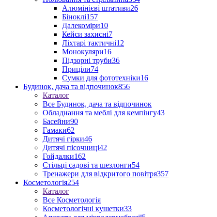
Алюмінієві штативи
26
Біноклі
157
Далекоміри
10
Кейси захисні
7
Ліхтарі тактичні
12
Монокуляри
16
Підзорні труби
36
Приціли
74
Сумки для фототехніки
16
Будинок, дача та відпочинок
856
Каталог
Все Будинок, дача та відпочинок
Обладнання та меблі для кемпінгу
43
Басейни
90
Гамаки
62
Дитячі гірки
46
Дитячі пісочниці
42
Гойдалки
162
Стільці садові та шезлонги
54
Тренажери для відкритого повітря
357
Косметологія
254
Каталог
Все Косметологія
Косметологічні кушетки
33