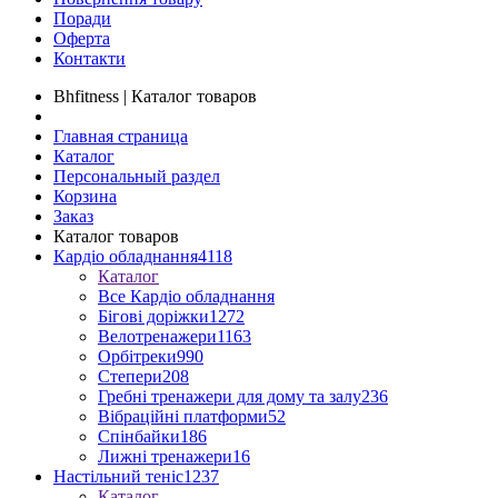
Поради
Оферта
Контакти
Bhfitness | Каталог товаров
Главная страница
Каталог
Персональный раздел
Корзина
Заказ
Каталог товаров
Кардіо обладнання
4118
Каталог
Все Кардіо обладнання
Бігові доріжки
1272
Велотренажери
1163
Орбітреки
990
Степери
208
Гребні тренажери для дому та залу
236
Вібраційні платформи
52
Спінбайки
186
Лижні тренажери
16
Настільний теніс
1237
Каталог