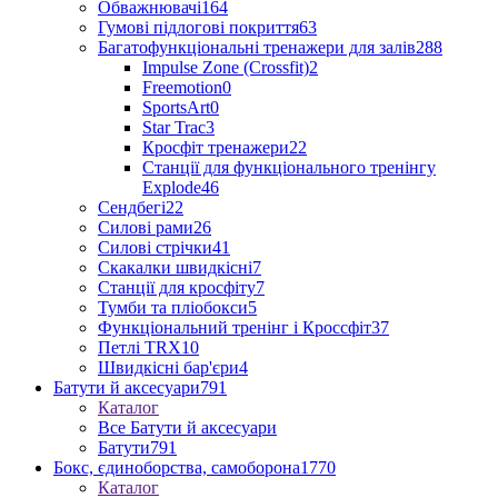
Обважнювачі
164
Гумові підлогові покриття
63
Багатофункціональні тренажери для залів
288
Impulse Zone (Crossfit)
2
Freemotion
0
SportsArt
0
Star Trac
3
Кросфіт тренажери
22
Станції для функціонального тренінгу
Explode
46
Сендбегі
22
Силові рами
26
Силові стрічки
41
Скакалки швидкісні
7
Станції для кросфіту
7
Тумби та пліобокси
5
Функціональний тренінг і Кроссфіт
37
Петлі TRX
10
Швидкісні бар'єри
4
Батути й аксесуари
791
Каталог
Все Батути й аксесуари
Батути
791
Бокс, єдиноборства, самоборона
1770
Каталог