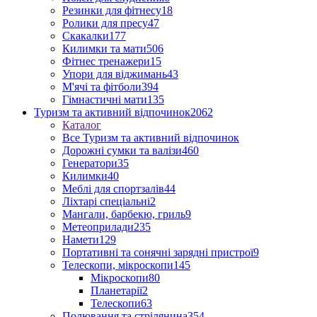
Резинки для фітнесу
18
Ролики для пресу
47
Скакалки
177
Килимки та мати
506
Фітнес тренажери
15
Упори для віджимань
43
М'ячі та фітболи
394
Гімнастичні мати
135
Туризм та активний відпочинок
2062
Каталог
Все Туризм та активний відпочинок
Дорожні сумки та валізи
460
Генератори
35
Килимки
40
Меблі для спортзалів
44
Ліхтарі спеціальні
2
Мангали, барбекю, гриль
9
Метеоприлади
235
Намети
129
Портативні та сонячні зарядні пристрої
9
Телескопи, мікроскопи
145
Мікроскопи
80
Планетарії
2
Телескопи
63
Полювання та стрілянина
354