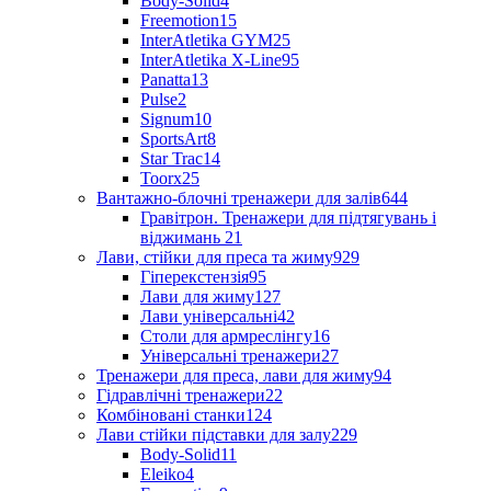
Body-Solid
4
Freemotion
15
InterAtletika GYM
25
InterAtletika X-Line
95
Panatta
13
Pulse
2
Signum
10
SportsArt
8
Star Trac
14
Toorx
25
Вантажно-блочні тренажери для залів
644
Гравітрон. Тренажери для підтягувань і
віджимань
21
Лави, стійки для преса та жиму
929
Гіперекстензія
95
Лави для жиму
127
Лави універсальні
42
Столи для армреслінгу
16
Універсальні тренажери
27
Тренажери для преса, лави для жиму
94
Гідравлічні тренажери
22
Комбіновані станки
124
Лави стійки підставки для залу
229
Body-Solid
11
Eleiko
4