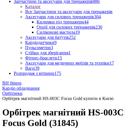
Запчастини та аксесуари для тренажерів
886
Каталог
Все Запчастини та аксесуари для тренажерів
Аксесуари для силових тренажерів
304
Килимки під тренажери
44
Опції для силових тренажерів
230
Силіконові мастила
19
Аксесуари для батутів
252
Кардіодатчики
9
Пульсометри
3
Стійки для зберігання
1
Фітнес-браслети
15
Аксесуари для медичних меблів та техніки
17
Ваги
39
Розпродаж з вітрини
175
BH fitness
Кардіо обладнання
Орбітреки
Орбітрек магнітний HS-003C Focus Gold купити в Києві
Орбітрек магнітний HS-003C
Focus Gold (31845)