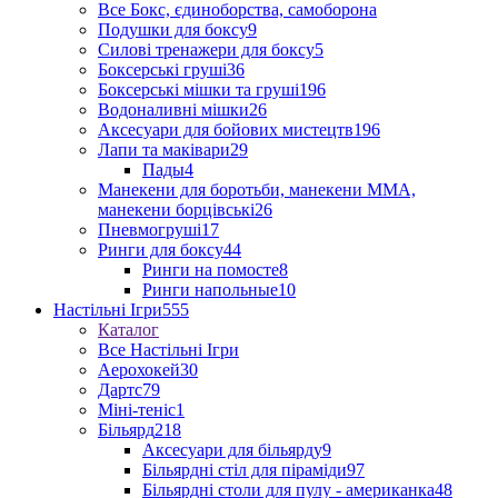
Все Бокс, єдиноборства, самоборона
Подушки для боксу
9
Силові тренажери для боксу
5
Боксерські груші
36
Боксерські мішки та груші
196
Водоналивні мішки
26
Аксесуари для бойових мистецтв
196
Лапи та маківари
29
Пады
4
Манекени для боротьби, манекени ММА,
манекени борцівські
26
Пневмогруші
17
Ринги для боксу
44
Ринги на помосте
8
Ринги напольные
10
Настільні Ігри
555
Каталог
Все Настільні Ігри
Аерохокей
30
Дартс
79
Міні-теніс
1
Більярд
218
Аксесуари для більярду
9
Більярдні стіл для піраміди
97
Більярдні столи для пулу - американка
48