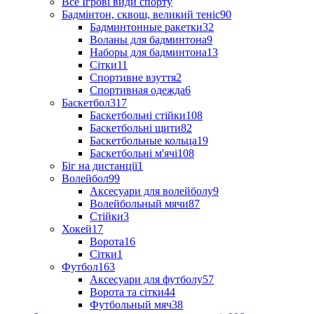
Все Ігрові види спорту
Бадмінтон, сквош, великий теніс
90
Бадминтонные ракетки
32
Воланы для бадминтона
9
Наборы для бадминтона
13
Сітки
11
Спортивне взуття
2
Спортивная одежда
6
Баскетбол
317
Баскетбольні стійки
108
Баскетбольні щити
82
Баскетбольные кольца
19
Баскетбольні м'ячі
108
Біг на дистанції
1
Волейбол
99
Аксесуари для волейболу
9
Волейбольный мячи
87
Стійки
3
Хокей
17
Ворота
16
Сітки
1
Футбол
163
Аксесуари для футболу
57
Ворота та сітки
44
Футбольный мяч
38