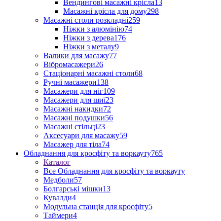
Вендингові масажні крісла
13
Масажні крісла для дому
298
Масажні столи розкладні
259
Ніжки з алюмінію
74
Ніжки з дерева
176
Ніжки з металу
9
Валики для масажу
77
Вібромасажери
26
Стаціонарні масажні столи
68
Ручні масажери
138
Масажери для ніг
109
Масажери для шиї
23
Масажні накидки
72
Масажні подушки
56
Масажні стільці
23
Аксесуари для масажу
59
Масажер для тіла
74
Обладнання для кросфіту та воркауту
765
Каталог
Все Обладнання для кросфіту та воркауту
Медболи
57
Болгарські мішки
13
Кувалди
4
Модульна станція для кросфіту
5
Таймери
4