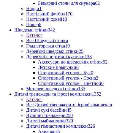
Більярдні столи для снукера
62
Нарди
1
Настільний футбол
170
Настільний хокей
10
Покер
6
Шведські стінки
342
Каталог
Все Шведські стінки
Гладіаторська сітка
10
Дерев'яні шведські стінки
25
Дерев'яні спортивні куточки
138
Аксесуари до шведських стінок
52
Детские прыгунки
0
Спортивный уголок - Бук
0
Спортивный уголок - Сосна
2
Спортивный уголок - Цветной
0
Металеві шведські стінки
135
Дитячі тренажери та ігрові комплекси
1352
Каталог
Все Дитячі тренажери та ігрові комплекси
Дитячі сухі басейни
45
Вуличні тренажери
250
Дитячі майданчики
370
Дитячі гімнастичні комплекси
326
Аквапарк
5