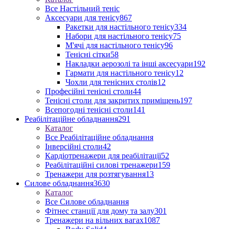
Все Настільний теніс
Аксесуари для тенісу
867
Ракетки для настільного тенісу
334
Набори для настільного тенісу
75
М'ячі для настільного тенісу
96
Тенісні сітки
58
Накладки аерозолі та інші аксесуари
192
Гармати для настільного тенісу
12
Чохли для тенісних столів
12
Професійні тенісні столи
44
Тенісні столи для закритих приміщень
197
Всепогодні тенісні столи
141
Реабілітаційне обладнання
291
Каталог
Все Реабілітаційне обладнання
Інверсійні столи
42
Кардіотренажери для реабілітації
52
Реабілітаційні силові тренажери
159
Тренажери для розтягування
13
Силове обладнання
3630
Каталог
Все Силове обладнання
Фітнес станції для дому та залу
301
Тренажери на вільних вагах
1087