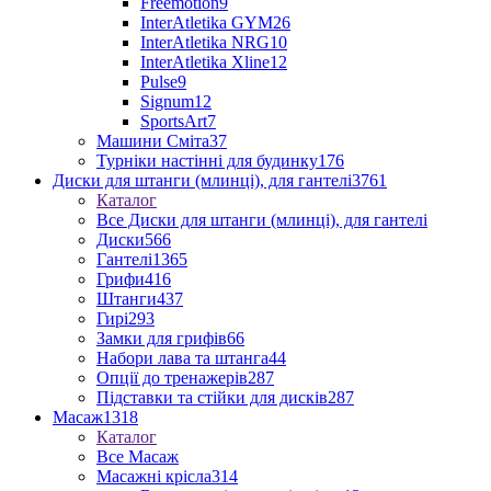
Freemotion
9
InterAtletika GYM
26
InterAtletika NRG
10
InterAtletika Xline
12
Pulse
9
Signum
12
SportsArt
7
Машини Сміта
37
Турніки настінні для будинку
176
Диски для штанги (млинці), для гантелі
3761
Каталог
Все Диски для штанги (млинці), для гантелі
Диски
566
Гантелі
1365
Грифи
416
Штанги
437
Гирі
293
Замки для грифів
66
Набори лава та штанга
44
Опції до тренажерів
287
Підставки та стійки для дисків
287
Масаж
1318
Каталог
Все Масаж
Масажні крісла
314