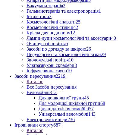
Апарати для мікродермабразії
5
Вакуумна терапія
2
Гальванотерапія та електропорація
1
Інгалятори
3
Косметологічні апарати
25
Косметологічні стільці
42
Крісла для педикюру
12
Лампи-лупи косметологічні та аксесуари
40
Очищувачі повітря
5
Засоби по догляду за шкірою
26
Перукарські та косметологічні візки
29
Зволожувачі повітря
10
Ультразвукові скрабери
8
Інфрачервона сауна
10
Засоби пересування
2219
Каталог
Все Засоби пересування
Веломобілі
312
Для дошкільної групи
45
Для молодшої шкільної групи
68
Для підлітків веломобілі
57
Універсальні веломобілі
143
Електровелосипеди
236
Ігрові види спорту
687
Каталог