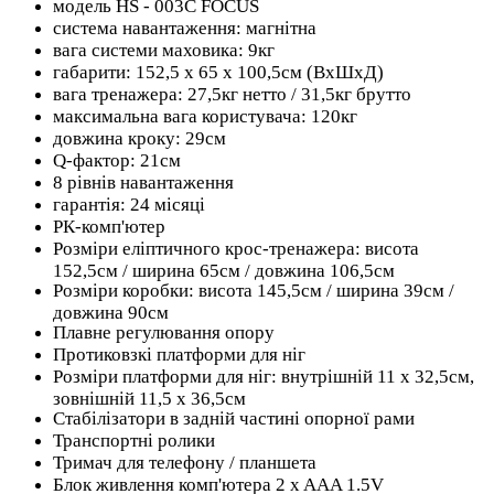
модель HS - 003C FOCUS
система навантаження: магнітна
вага системи маховика: 9кг
габарити: 152,5 х 65 х 100,5см (ВхШхД)
вага тренажера: 27,5кг нетто / 31,5кг брутто
максимальна вага користувача: 120кг
довжина кроку: 29см
Q-фактор: 21см
8 рівнів навантаження
гарантія: 24 місяці
РК-комп'ютер
Розміри еліптичного крос-тренажера: висота
152,5см / ширина 65см / довжина 106,5см
Розміри коробки: висота 145,5см / ширина 39см /
довжина 90см
Плавне регулювання опору
Протиковзкі платформи для ніг
Розміри платформи для ніг: внутрішній 11 x 32,5см,
зовнішній 11,5 x 36,5см
Стабілізатори в задній частині опорної рами
Транспортні ролики
Тримач для телефону / планшета
Блок живлення комп'ютера 2 x AAA 1.5V