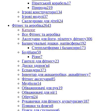
Піратський корабель
17
Природа
219
Ігрові конструктори
134
Ігрові модулі
37
Скеледроми для дітей
24
Фітнес та аеробіка
2643
Каталог
Все Фітнес та аеробіка
Аксесуари для йоги, пілатесу, фітнесу
306
Балансувальні дошки, напівсферы
192
Степплатформи і балансири
173
Бодібари
59
Різне
7
Гантелі для фітнесу
23
Диски здоров'я
4
Еспандери
373
Інвентар для аквааеробіки, аквафітнесу
7
Фітнес аксесуари
85
Медболи
14
Обважнювачі для рук
19
Обважювачі для ніг
1
Обручі
24
Рукавички для фітнесу, культуризму
187
Пляшки та фляги
8
Пояси для схуднення
6