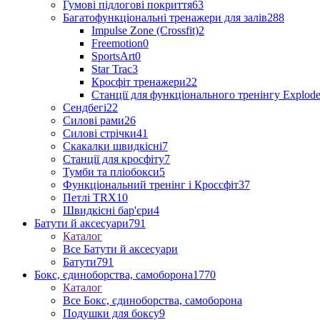
Гумові підлогові покриття
63
Багатофункціональні тренажери для залів
288
Impulse Zone (Crossfit)
2
Freemotion
0
SportsArt
0
Star Trac
3
Кросфіт тренажери
22
Станції для функціонального тренінгу Explod
Сендбегі
22
Силові рами
26
Силові стрічки
41
Скакалки швидкісні
7
Станції для кросфіту
7
Тумби та пліобокси
5
Функціональний тренінг і Кроссфіт
37
Петлі TRX
10
Швидкісні бар'єри
4
Батути й аксесуари
791
Каталог
Все Батути й аксесуари
Батути
791
Бокс, єдиноборства, самоборона
1770
Каталог
Все Бокс, єдиноборства, самоборона
Подушки для боксу
9