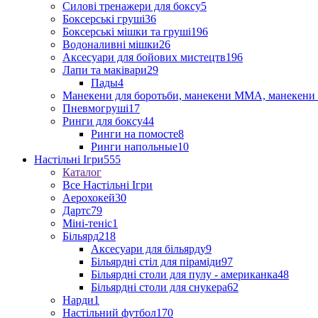
Силові тренажери для боксу
5
Боксерські груші
36
Боксерські мішки та груші
196
Водоналивні мішки
26
Аксесуари для бойових мистецтв
196
Лапи та маківари
29
Пады
4
Манекени для боротьби, манекени ММА, манекени 
Пневмогруші
17
Ринги для боксу
44
Ринги на помосте
8
Ринги напольные
10
Настільні Ігри
555
Каталог
Все Настільні Ігри
Аерохокей
30
Дартс
79
Міні-теніс
1
Більярд
218
Аксесуари для більярду
9
Більярдні стіл для піраміди
97
Більярдні столи для пулу - американка
48
Більярдні столи для снукера
62
Нарди
1
Настільний футбол
170