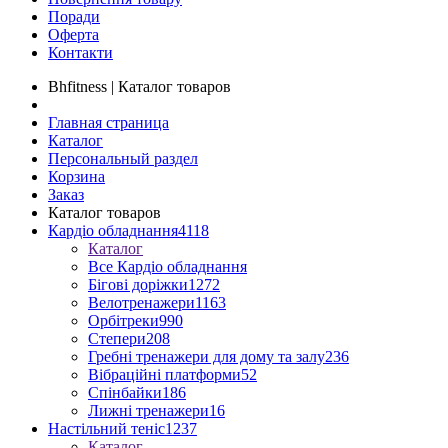
Поради
Оферта
Контакти
Bhfitness | Каталог товаров
Главная страница
Каталог
Персональный раздел
Корзина
Заказ
Каталог товаров
Кардіо обладнання
4118
Каталог
Все Кардіо обладнання
Бігові доріжки
1272
Велотренажери
1163
Орбітреки
990
Степери
208
Гребні тренажери для дому та залу
236
Вібраційні платформи
52
Спінбайки
186
Лижні тренажери
16
Настільний теніс
1237
Каталог