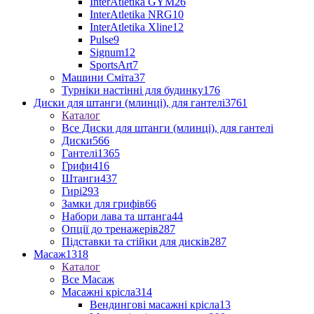
InterAtletika GYM
26
InterAtletika NRG
10
InterAtletika Xline
12
Pulse
9
Signum
12
SportsArt
7
Машини Сміта
37
Турніки настінні для будинку
176
Диски для штанги (млинці), для гантелі
3761
Каталог
Все Диски для штанги (млинці), для гантелі
Диски
566
Гантелі
1365
Грифи
416
Штанги
437
Гирі
293
Замки для грифів
66
Набори лава та штанга
44
Опції до тренажерів
287
Підставки та стійки для дисків
287
Масаж
1318
Каталог
Все Масаж
Масажні крісла
314
Вендингові масажні крісла
13