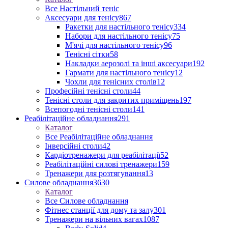
Все Настільний теніс
Аксесуари для тенісу
867
Ракетки для настільного тенісу
334
Набори для настільного тенісу
75
М'ячі для настільного тенісу
96
Тенісні сітки
58
Накладки аерозолі та інші аксесуари
192
Гармати для настільного тенісу
12
Чохли для тенісних столів
12
Професійні тенісні столи
44
Тенісні столи для закритих приміщень
197
Всепогодні тенісні столи
141
Реабілітаційне обладнання
291
Каталог
Все Реабілітаційне обладнання
Інверсійні столи
42
Кардіотренажери для реабілітації
52
Реабілітаційні силові тренажери
159
Тренажери для розтягування
13
Силове обладнання
3630
Каталог
Все Силове обладнання
Фітнес станції для дому та залу
301
Тренажери на вільних вагах
1087