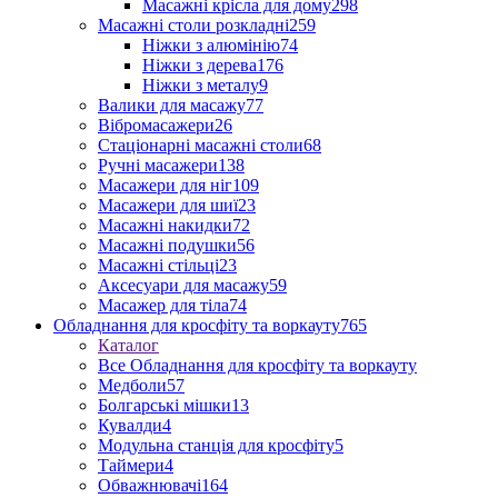
Масажні крісла для дому
298
Масажні столи розкладні
259
Ніжки з алюмінію
74
Ніжки з дерева
176
Ніжки з металу
9
Валики для масажу
77
Вібромасажери
26
Стаціонарні масажні столи
68
Ручні масажери
138
Масажери для ніг
109
Масажери для шиї
23
Масажні накидки
72
Масажні подушки
56
Масажні стільці
23
Аксесуари для масажу
59
Масажер для тіла
74
Обладнання для кросфіту та воркауту
765
Каталог
Все Обладнання для кросфіту та воркауту
Медболи
57
Болгарські мішки
13
Кувалди
4
Модульна станція для кросфіту
5
Таймери
4
Обважнювачі
164