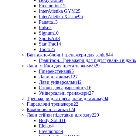
Body-Solid
4
Freemotion
15
InterAtletika GYM
25
InterAtletika X-Line
95
Panatta
13
Pulse
2
Signum
10
SportsArt
8
Star Trac
14
Toorx
25
Вантажно-блочні тренажери для залів
644
Гравітрон. Тренажери для підтягувань і відж
Лави, стійки для преса та жиму
929
Гіперекстензія
95
Лави для жиму
127
Лави універсальні
42
Столи для армреслінгу
16
Універсальні тренажери
27
Тренажери для преса, лави для жиму
94
Гідравлічні тренажери
22
Комбіновані станки
124
Лави стійки підставки для залу
229
Body-Solid
11
Eleiko
4
Freemotion
9