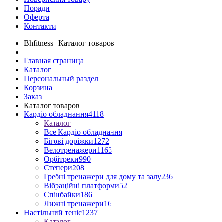
Поради
Оферта
Контакти
Bhfitness | Каталог товаров
Главная страница
Каталог
Персональный раздел
Корзина
Заказ
Каталог товаров
Кардіо обладнання
4118
Каталог
Все Кардіо обладнання
Бігові доріжки
1272
Велотренажери
1163
Орбітреки
990
Степери
208
Гребні тренажери для дому та залу
236
Вібраційні платформи
52
Спінбайки
186
Лижні тренажери
16
Настільний теніс
1237
Каталог