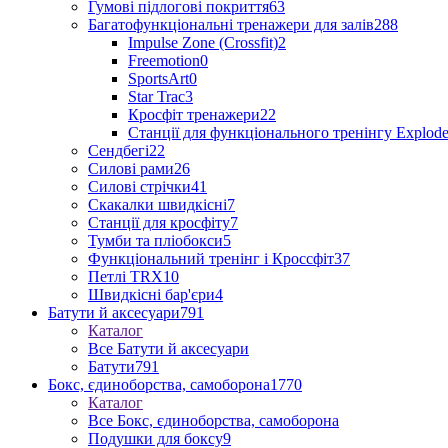
Гумові підлогові покриття
63
Багатофункціональні тренажери для залів
288
Impulse Zone (Crossfit)
2
Freemotion
0
SportsArt
0
Star Trac
3
Кросфіт тренажери
22
Станції для функціонального тренінгу Explod
Сендбегі
22
Силові рами
26
Силові стрічки
41
Скакалки швидкісні
7
Станції для кросфіту
7
Тумби та пліобокси
5
Функціональний тренінг і Кроссфіт
37
Петлі TRX
10
Швидкісні бар'єри
4
Батути й аксесуари
791
Каталог
Все Батути й аксесуари
Батути
791
Бокс, єдиноборства, самоборона
1770
Каталог
Все Бокс, єдиноборства, самоборона
Подушки для боксу
9