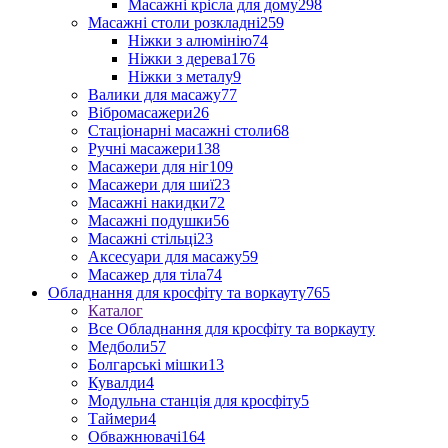
Масажні крісла для дому
298
Масажні столи розкладні
259
Ніжки з алюмінію
74
Ніжки з дерева
176
Ніжки з металу
9
Валики для масажу
77
Вібромасажери
26
Стаціонарні масажні столи
68
Ручні масажери
138
Масажери для ніг
109
Масажери для шиї
23
Масажні накидки
72
Масажні подушки
56
Масажні стільці
23
Аксесуари для масажу
59
Масажер для тіла
74
Обладнання для кросфіту та воркауту
765
Каталог
Все Обладнання для кросфіту та воркауту
Медболи
57
Болгарські мішки
13
Кувалди
4
Модульна станція для кросфіту
5
Таймери
4
Обважнювачі
164