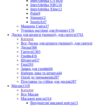
InterAtletika GYM
26
InterAtletika NRG
10
InterAtletika Xline
12
Pulse
9
Signum
12
SportsArt
7
Машини Сміта
37
Турніки настінні для будинку
176
Диски для штанги (млинці), для гантелі
3761
Каталог
Все Диски для штанги (млинці), для гантелі
Диски
566
Гантелі
1365
Грифи
416
Штанги
437
Гирі
293
Замки для грифів
66
Набори лава та штанга
44
Опції до тренажерів
287
Підставки та стійки для дисків
287
Масаж
1318
Каталог
Все Масаж
Масажні крісла
314
Вендингові масажні крісла
13