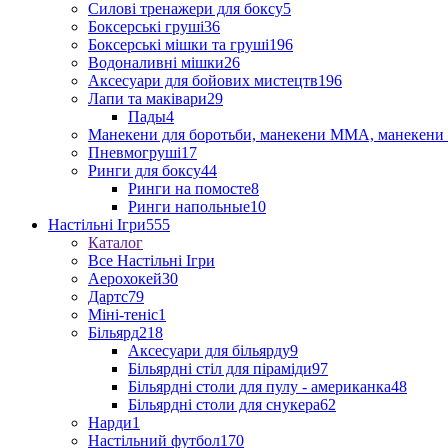
Силові тренажери для боксу
5
Боксерські груші
36
Боксерські мішки та груші
196
Водоналивні мішки
26
Аксесуари для бойових мистецтв
196
Лапи та маківари
29
Пады
4
Манекени для боротьби, манекени ММА, манекени 
Пневмогруші
17
Ринги для боксу
44
Ринги на помосте
8
Ринги напольные
10
Настільні Ігри
555
Каталог
Все Настільні Ігри
Аерохокей
30
Дартс
79
Міні-теніс
1
Більярд
218
Аксесуари для більярду
9
Більярдні стіл для піраміди
97
Більярдні столи для пулу - американка
48
Більярдні столи для снукера
62
Нарди
1
Настільний футбол
170