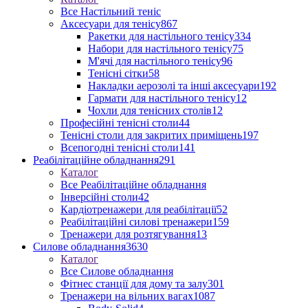
Все Настільний теніс
Аксесуари для тенісу
867
Ракетки для настільного тенісу
334
Набори для настільного тенісу
75
М'ячі для настільного тенісу
96
Тенісні сітки
58
Накладки аерозолі та інші аксесуари
192
Гармати для настільного тенісу
12
Чохли для тенісних столів
12
Професійні тенісні столи
44
Тенісні столи для закритих приміщень
197
Всепогодні тенісні столи
141
Реабілітаційне обладнання
291
Каталог
Все Реабілітаційне обладнання
Інверсійні столи
42
Кардіотренажери для реабілітації
52
Реабілітаційні силові тренажери
159
Тренажери для розтягування
13
Силове обладнання
3630
Каталог
Все Силове обладнання
Фітнес станції для дому та залу
301
Тренажери на вільних вагах
1087