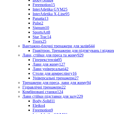
Body-Solid
4
Freemotion
15
InterAtletika GYM
25
InterAtletika X-Line
95
Panatta
13
Pulse
2
Signum
10
SportsArt
8
Star Trac
14
Toorx
25
Вантажно-блочні тренажери для залів
644
Гравітрон. Тренажери для підтягувань і відж
Лави, стійки для преса та жиму
929
Гіперекстензія
95
Лави для жиму
127
Лави універсальні
42
Столи для армреслінгу
16
Універсальні тренажери
27
Тренажери для преса, лави для жиму
94
Гідравлічні тренажери
22
Комбіновані станки
124
Лави стійки підставки для залу
229
Body-Solid
11
Eleiko
4
Freemotion
9