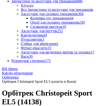
Запчастини та аксесуари для тренажерів
886
Каталог
Все Запчастини та аксесуари для тренажерів
Аксесуари для силових тренажерів
304
Килимки під тренажери
44
Опції для силових тренажерів
230
Силіконові мастила
19
Аксесуари для батутів
252
Кардіодатчики
9
Пульсометри
3
Стійки для зберігання
1
Фітнес-браслети
15
Аксесуари для медичних меблів та техніки
17
Ваги
39
Розпродаж з вітрини
175
BH fitness
Кардіо обладнання
Орбітреки
Орбітрек Christopeit Sport EL5 купити в Києві
Орбітрек Christopeit Sport
EL5 (14138)