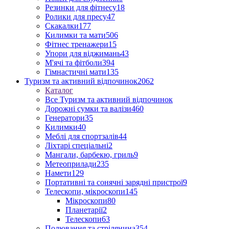
Резинки для фітнесу
18
Ролики для пресу
47
Скакалки
177
Килимки та мати
506
Фітнес тренажери
15
Упори для віджимань
43
М'ячі та фітболи
394
Гімнастичні мати
135
Туризм та активний відпочинок
2062
Каталог
Все Туризм та активний відпочинок
Дорожні сумки та валізи
460
Генератори
35
Килимки
40
Меблі для спортзалів
44
Ліхтарі спеціальні
2
Мангали, барбекю, гриль
9
Метеоприлади
235
Намети
129
Портативні та сонячні зарядні пристрої
9
Телескопи, мікроскопи
145
Мікроскопи
80
Планетарії
2
Телескопи
63
Полювання та стрілянина
354