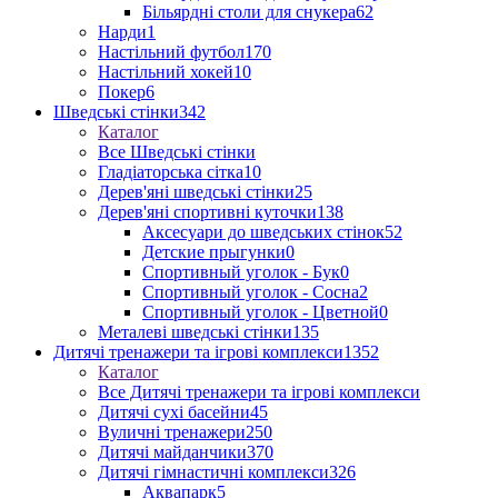
Більярдні столи для снукера
62
Нарди
1
Настільний футбол
170
Настільний хокей
10
Покер
6
Шведські стінки
342
Каталог
Все Шведські стінки
Гладіаторська сітка
10
Дерев'яні шведські стінки
25
Дерев'яні спортивні куточки
138
Аксесуари до шведських стінок
52
Детские прыгунки
0
Спортивный уголок - Бук
0
Спортивный уголок - Сосна
2
Спортивный уголок - Цветной
0
Металеві шведські стінки
135
Дитячі тренажери та ігрові комплекси
1352
Каталог
Все Дитячі тренажери та ігрові комплекси
Дитячі сухі басейни
45
Вуличні тренажери
250
Дитячі майданчики
370
Дитячі гімнастичні комплекси
326
Аквапарк
5