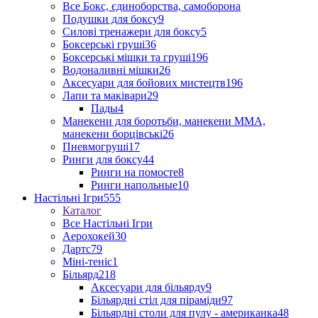
Все Бокс, єдиноборства, самоборона
Подушки для боксу
9
Силові тренажери для боксу
5
Боксерські груші
36
Боксерські мішки та груші
196
Водоналивні мішки
26
Аксесуари для бойових мистецтв
196
Лапи та маківари
29
Пады
4
Манекени для боротьби, манекени ММА,
манекени борцівські
26
Пневмогруші
17
Ринги для боксу
44
Ринги на помосте
8
Ринги напольные
10
Настільні Ігри
555
Каталог
Все Настільні Ігри
Аерохокей
30
Дартс
79
Міні-теніс
1
Більярд
218
Аксесуари для більярду
9
Більярдні стіл для піраміди
97
Більярдні столи для пулу - американка
48