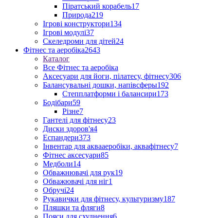
Піратський корабель
17
Природа
219
Ігрові конструктори
134
Ігрові модулі
37
Скеледроми для дітей
24
Фітнес та аеробіка
2643
Каталог
Все Фітнес та аеробіка
Аксесуари для йоги, пілатесу, фітнесу
306
Балансувальні дошки, напівсферы
192
Степплатформи і балансири
173
Бодібари
59
Різне
7
Гантелі для фітнесу
23
Диски здоров'я
4
Еспандери
373
Інвентар для аквааеробіки, аквафітнесу
7
Фітнес аксесуари
85
Медболи
14
Обважнювачі для рук
19
Обважювачі для ніг
1
Обручі
24
Рукавички для фітнесу, культуризму
187
Пляшки та фляги
8
Пояси для схуднення
6