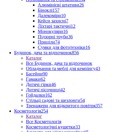
Алюмінієві штативи
26
Біноклі
157
Далекоміри
10
Кейси захисні
7
Ліхтарі тактичні
12
Монокуляри
16
Підзорні труби
36
Приціли
74
Сумки для фототехніки
16
Будинок, дача та відпочинок
856
Каталог
Все Будинок, дача та відпочинок
Обладнання та меблі для кемпінгу
43
Басейни
90
Гамаки
62
Дитячі гірки
46
Дитячі пісочниці
42
Гойдалки
162
Стільці садові та шезлонги
54
Тренажери для відкритого повітря
357
Косметологія
254
Каталог
Все Косметологія
Косметологічні кушетки
33