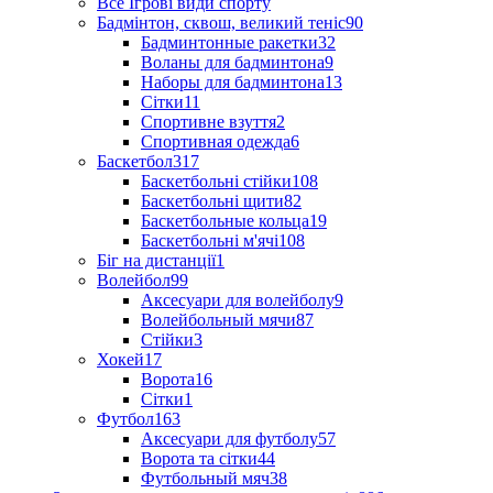
Все Ігрові види спорту
Бадмінтон, сквош, великий теніс
90
Бадминтонные ракетки
32
Воланы для бадминтона
9
Наборы для бадминтона
13
Сітки
11
Спортивне взуття
2
Спортивная одежда
6
Баскетбол
317
Баскетбольні стійки
108
Баскетбольні щити
82
Баскетбольные кольца
19
Баскетбольні м'ячі
108
Біг на дистанції
1
Волейбол
99
Аксесуари для волейболу
9
Волейбольный мячи
87
Стійки
3
Хокей
17
Ворота
16
Сітки
1
Футбол
163
Аксесуари для футболу
57
Ворота та сітки
44
Футбольный мяч
38