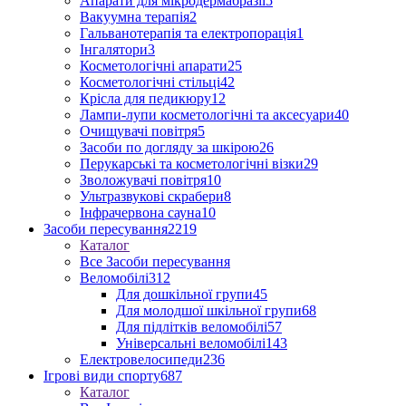
Апарати для мікродермабразії
5
Вакуумна терапія
2
Гальванотерапія та електропорація
1
Інгалятори
3
Косметологічні апарати
25
Косметологічні стільці
42
Крісла для педикюру
12
Лампи-лупи косметологічні та аксесуари
40
Очищувачі повітря
5
Засоби по догляду за шкірою
26
Перукарські та косметологічні візки
29
Зволожувачі повітря
10
Ультразвукові скрабери
8
Інфрачервона сауна
10
Засоби пересування
2219
Каталог
Все Засоби пересування
Веломобілі
312
Для дошкільної групи
45
Для молодшої шкільної групи
68
Для підлітків веломобілі
57
Універсальні веломобілі
143
Електровелосипеди
236
Ігрові види спорту
687
Каталог