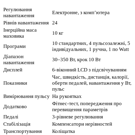
Регулювання
Електронне, з комп’ютера
навантаження
Рівнів навантаження
24
Інерційна маса
10 кг
маховика
10 стандартних, 4 пульсозалежні, 5
Програми
індивідуальних, 1 ручна, 1 по Watt
Діапазон
30–350 Вт, крок 10 Вт
навантаження
Дисплей
6-віконний LCD з підсвічуванням
Час, швидкість, дистанція, калорії,
Показники
оберти педалей, навантаження у Вт,
пульс
Вимірювання пульсу
На рукоятках
Фітнес-тест, попередження про
Додатково
перевищення параметрів
Педалі
3-рівневе регулювання
Стабілізація
Компенсатори нерівностей
Транспортування
Коліщатка