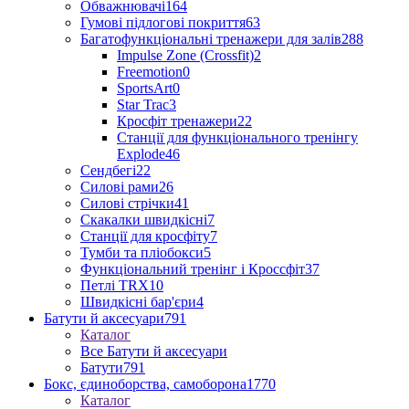
Обважнювачі
164
Гумові підлогові покриття
63
Багатофункціональні тренажери для залів
288
Impulse Zone (Crossfit)
2
Freemotion
0
SportsArt
0
Star Trac
3
Кросфіт тренажери
22
Станції для функціонального тренінгу
Explode
46
Сендбегі
22
Силові рами
26
Силові стрічки
41
Скакалки швидкісні
7
Станції для кросфіту
7
Тумби та пліобокси
5
Функціональний тренінг і Кроссфіт
37
Петлі TRX
10
Швидкісні бар'єри
4
Батути й аксесуари
791
Каталог
Все Батути й аксесуари
Батути
791
Бокс, єдиноборства, самоборона
1770
Каталог