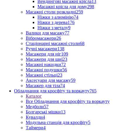
Вендингові масажні крісла
13
Масажні крісла для дому
298
Масажні столи розкладні
259
Ніжки з алюмінію
74
Ніжки з дерева
176
Ніжки з металу
9
Валики для масажу
77
Вібромасажери
26
Стаціонарні масажні столи
68
Ручні масажери
138
Масажери для ніг
109
Масажери для шиї
23
Масажні накидки
72
Масажні подушки
56
Масажні стільці
23
Аксесуари для масажу
59
Масажер для тіла
74
Обладнання для кросфіту та воркауту
765
Каталог
Все Обладнання для кросфіту та воркауту
Медболи
57
Болгарські мішки
13
Кувалди
4
Модульна станція для кросфіту
5
Таймери
4