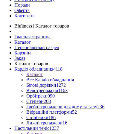
Поради
Оферта
Контакти
Bhfitness | Каталог товаров
Главная страница
Каталог
Персональный раздел
Корзина
Заказ
Каталог товаров
Кардіо обладнання
4118
Каталог
Все Кардіо обладнання
Бігові доріжки
1272
Велотренажери
1163
Орбітреки
990
Степери
208
Гребні тренажери для дому та залу
236
Вібраційні платформи
52
Спінбайки
186
Лижні тренажери
16
Настільний теніс
1237
Каталог