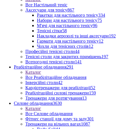
Все Настільний теніс
Аксесуари для тенісу
867
Ракетки для настільного тенісу
334
Набори для настільного тенісу
75
М'ячі для настільного тенісу
96
Тенісні сітки
58
Накладки аерозолі та інші аксесуари
192
Гармати для настільного тенісу
12
Чохли для тенісних столів
12
Професійні тенісні столи
44
Тенісні столи для закритих приміщень
197
Всепогодні тенісні столи
141
Реабілітаційне обладнання
291
Каталог
Все Реабілітаційне обладнання
Інверсійні столи
42
Кардіотренажери для реабілітації
52
Реабілітаційні силові тренажери
159
Тренажери для розтягування
13
Силове обладнання
3630
Каталог
Все Силове обладнання
Фітнес станції для дому та залу
301
Тренажери на вільних вагах
1087