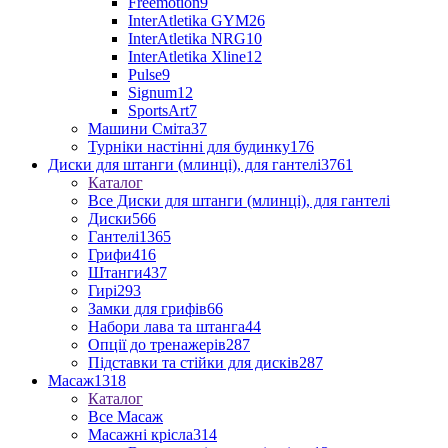
Freemotion
9
InterAtletika GYM
26
InterAtletika NRG
10
InterAtletika Xline
12
Pulse
9
Signum
12
SportsArt
7
Машини Сміта
37
Турніки настінні для будинку
176
Диски для штанги (млинці), для гантелі
3761
Каталог
Все Диски для штанги (млинці), для гантелі
Диски
566
Гантелі
1365
Грифи
416
Штанги
437
Гирі
293
Замки для грифів
66
Набори лава та штанга
44
Опції до тренажерів
287
Підставки та стійки для дисків
287
Масаж
1318
Каталог
Все Масаж
Масажні крісла
314