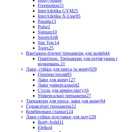
Body-Solid
4
Freemotion
15
InterAtletika GYM
25
InterAtletika X-Line
95
Panatta
13
Pulse
2
Signum
10
SportsArt
8
Star Trac
14
Toorx
25
Вантажно-блочні тренажери для залів
644
Гравітрон. Тренажери для підтягувань і
віджимань
21
Лави, стійки для преса та жиму
929
Гіперекстензія
95
Лави для жиму
127
Лави універсальні
42
Столи для армреслінгу
16
Універсальні тренажери
27
Тренажери для преса, лави для жиму
94
Гідравлічні тренажери
22
Комбіновані станки
124
Лави стійки підставки для залу
229
Body-Solid
11
Eleiko
4