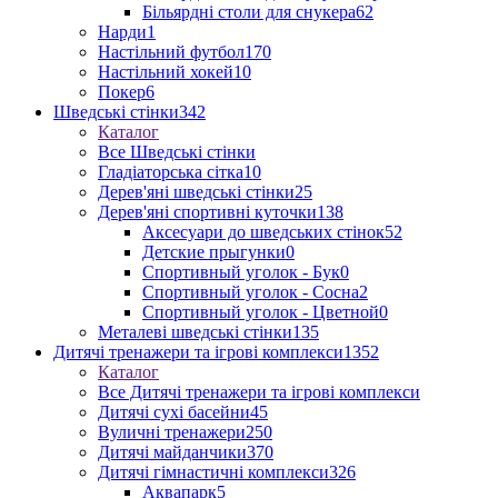
Більярдні столи для снукера
62
Нарди
1
Настільний футбол
170
Настільний хокей
10
Покер
6
Шведські стінки
342
Каталог
Все Шведські стінки
Гладіаторська сітка
10
Дерев'яні шведські стінки
25
Дерев'яні спортивні куточки
138
Аксесуари до шведських стінок
52
Детские прыгунки
0
Спортивный уголок - Бук
0
Спортивный уголок - Сосна
2
Спортивный уголок - Цветной
0
Металеві шведські стінки
135
Дитячі тренажери та ігрові комплекси
1352
Каталог
Все Дитячі тренажери та ігрові комплекси
Дитячі сухі басейни
45
Вуличні тренажери
250
Дитячі майданчики
370
Дитячі гімнастичні комплекси
326
Аквапарк
5