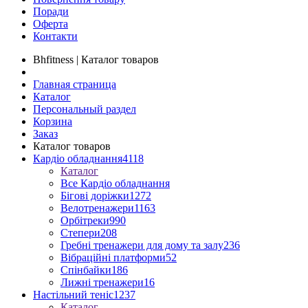
Поради
Оферта
Контакти
Bhfitness | Каталог товаров
Главная страница
Каталог
Персональный раздел
Корзина
Заказ
Каталог товаров
Кардіо обладнання
4118
Каталог
Все Кардіо обладнання
Бігові доріжки
1272
Велотренажери
1163
Орбітреки
990
Степери
208
Гребні тренажери для дому та залу
236
Вібраційні платформи
52
Спінбайки
186
Лижні тренажери
16
Настільний теніс
1237
Каталог