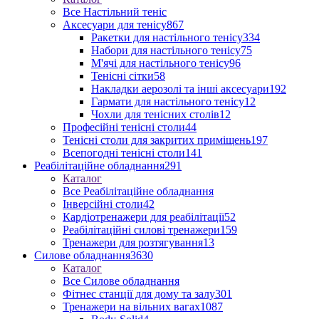
Все Настільний теніс
Аксесуари для тенісу
867
Ракетки для настільного тенісу
334
Набори для настільного тенісу
75
М'ячі для настільного тенісу
96
Тенісні сітки
58
Накладки аерозолі та інші аксесуари
192
Гармати для настільного тенісу
12
Чохли для тенісних столів
12
Професійні тенісні столи
44
Тенісні столи для закритих приміщень
197
Всепогодні тенісні столи
141
Реабілітаційне обладнання
291
Каталог
Все Реабілітаційне обладнання
Інверсійні столи
42
Кардіотренажери для реабілітації
52
Реабілітаційні силові тренажери
159
Тренажери для розтягування
13
Силове обладнання
3630
Каталог
Все Силове обладнання
Фітнес станції для дому та залу
301
Тренажери на вільних вагах
1087