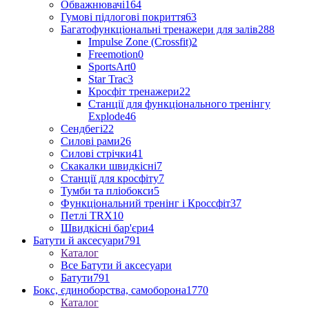
Обважнювачі
164
Гумові підлогові покриття
63
Багатофункціональні тренажери для залів
288
Impulse Zone (Crossfit)
2
Freemotion
0
SportsArt
0
Star Trac
3
Кросфіт тренажери
22
Станції для функціонального тренінгу
Explode
46
Сендбегі
22
Силові рами
26
Силові стрічки
41
Скакалки швидкісні
7
Станції для кросфіту
7
Тумби та пліобокси
5
Функціональний тренінг і Кроссфіт
37
Петлі TRX
10
Швидкісні бар'єри
4
Батути й аксесуари
791
Каталог
Все Батути й аксесуари
Батути
791
Бокс, єдиноборства, самоборона
1770
Каталог