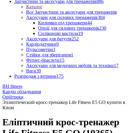
Запчастини та аксесуари для тренажерів
886
Каталог
Все Запчастини та аксесуари для тренажерів
Аксесуари для силових тренажерів
304
Килимки під тренажери
44
Опції для силових тренажерів
230
Силіконові мастила
19
Аксесуари для батутів
252
Кардіодатчики
9
Пульсометри
3
Стійки для зберігання
1
Фітнес-браслети
15
Аксесуари для медичних меблів та техніки
17
Ваги
39
Розпродаж з вітрини
175
BH fitness
Кардіо обладнання
Орбітреки
Эллиптический кросс-тренажер Life Fitness E5 GO купити в
Києві
Еліптичний крос-тренажер