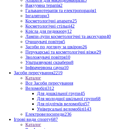
Апарати для мікродермабразії
5
Вакуумна терапія
2
Гальванотерапія та електропорація
1
Інгалятори
3
Косметологічні апарати
25
Косметологічні стільці
42
Крісла для педикюру
12
Лампи-лупи косметологічні та аксесуари
40
Очищувачі повітря
5
Засоби по догляду за шкірою
26
Перукарські та косметологічні візки
29
Зволожувачі повітря
10
Ультразвукові скрабери
8
Інфрачервона сауна
10
Засоби пересування
2219
Каталог
Все Засоби пересування
Веломобілі
312
Для дошкільної групи
45
Для молодшої шкільної групи
68
Для підлітків веломобілі
57
Універсальні веломобілі
143
Електровелосипеди
236
Ігрові види спорту
687
Каталог