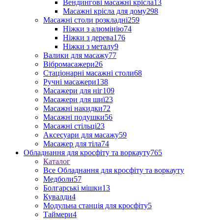
Вендингові масажні крісла
13
Масажні крісла для дому
298
Масажні столи розкладні
259
Ніжки з алюмінію
74
Ніжки з дерева
176
Ніжки з металу
9
Валики для масажу
77
Вібромасажери
26
Стаціонарні масажні столи
68
Ручні масажери
138
Масажери для ніг
109
Масажери для шиї
23
Масажні накидки
72
Масажні подушки
56
Масажні стільці
23
Аксесуари для масажу
59
Масажер для тіла
74
Обладнання для кросфіту та воркауту
765
Каталог
Все Обладнання для кросфіту та воркауту
Медболи
57
Болгарські мішки
13
Кувалди
4
Модульна станція для кросфіту
5
Таймери
4