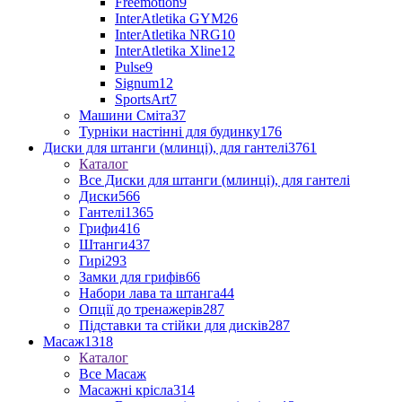
Freemotion
9
InterAtletika GYM
26
InterAtletika NRG
10
InterAtletika Xline
12
Pulse
9
Signum
12
SportsArt
7
Машини Сміта
37
Турніки настінні для будинку
176
Диски для штанги (млинці), для гантелі
3761
Каталог
Все Диски для штанги (млинці), для гантелі
Диски
566
Гантелі
1365
Грифи
416
Штанги
437
Гирі
293
Замки для грифів
66
Набори лава та штанга
44
Опції до тренажерів
287
Підставки та стійки для дисків
287
Масаж
1318
Каталог
Все Масаж
Масажні крісла
314