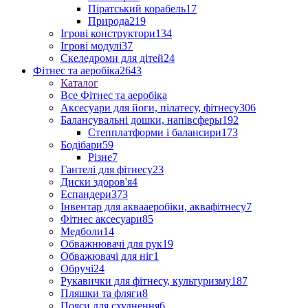
Піратський корабель
17
Природа
219
Ігрові конструктори
134
Ігрові модулі
37
Скеледроми для дітей
24
Фітнес та аеробіка
2643
Каталог
Все Фітнес та аеробіка
Аксесуари для йоги, пілатесу, фітнесу
306
Балансувальні дошки, напівсферы
192
Степплатформи і балансири
173
Бодібари
59
Різне
7
Гантелі для фітнесу
23
Диски здоров'я
4
Еспандери
373
Інвентар для аквааеробіки, аквафітнесу
7
Фітнес аксесуари
85
Медболи
14
Обважнювачі для рук
19
Обважювачі для ніг
1
Обручі
24
Рукавички для фітнесу, культуризму
187
Пляшки та фляги
8
Пояси для схуднення
6