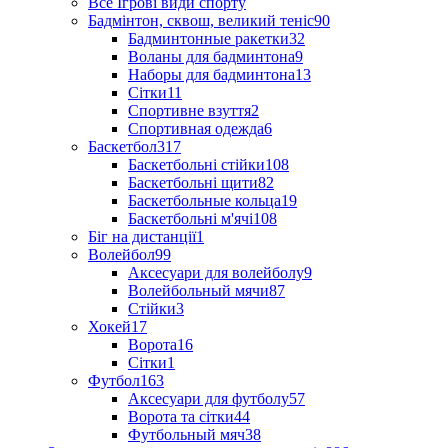
Все Ігрові види спорту
Бадмінтон, сквош, великий теніс
90
Бадминтонные ракетки
32
Воланы для бадминтона
9
Наборы для бадминтона
13
Сітки
11
Спортивне взуття
2
Спортивная одежда
6
Баскетбол
317
Баскетбольні стійки
108
Баскетбольні щити
82
Баскетбольные кольца
19
Баскетбольні м'ячі
108
Біг на дистанції
1
Волейбол
99
Аксесуари для волейболу
9
Волейбольный мячи
87
Стійки
3
Хокей
17
Ворота
16
Сітки
1
Футбол
163
Аксесуари для футболу
57
Ворота та сітки
44
Футбольный мяч
38