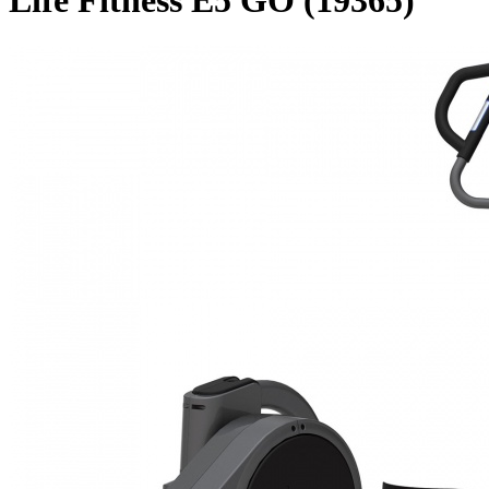
Life Fitness E5 GO (19365)