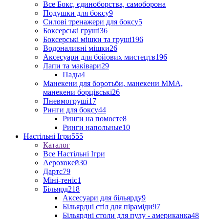
Все Бокс, єдиноборства, самоборона
Подушки для боксу
9
Силові тренажери для боксу
5
Боксерські груші
36
Боксерські мішки та груші
196
Водоналивні мішки
26
Аксесуари для бойових мистецтв
196
Лапи та маківари
29
Пады
4
Манекени для боротьби, манекени ММА,
манекени борцівські
26
Пневмогруші
17
Ринги для боксу
44
Ринги на помосте
8
Ринги напольные
10
Настільні Ігри
555
Каталог
Все Настільні Ігри
Аерохокей
30
Дартс
79
Міні-теніс
1
Більярд
218
Аксесуари для більярду
9
Більярдні стіл для піраміди
97
Більярдні столи для пулу - американка
48