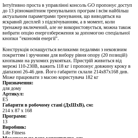
Інтуїтивно проста в управлінні консоль GO пропонує доступ
до 13 різноманітним тренувальних програм і всім найбільш
актуальним параметрами тренування, що виводяться на
яскравий дисплей з підсвічуванням, а в момент, коли
тренажер включений, але не використовується, можна також
вибрати опцію енергозбереження за допомогою спеціальної
кнопки "економія енергії".
Конструкція оснащується великими педалями з нековзним
покриттям і зручними для вибору рівня опору (20 позицій)
кнопками на рухомих рукоятках. Пристрій живиться від
мережі 110-230В, важить 118 кг і пропонує довжину кроку в
діапазоні 26-46 див. Його габарити склали 214х87х168 див.
Може працювати з масою користувача 182 кг
Призначення:
для дому
Артикул:
E5
Габарити в робочому стані (ДхШхВ), см:
214 х 87 х 168
Програми:
13
Виробник:
Life Fitness