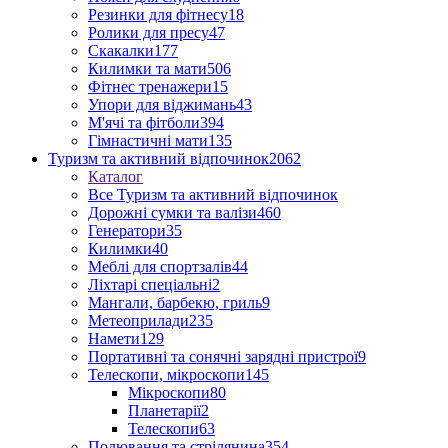
Резинки для фітнесу
18
Ролики для пресу
47
Скакалки
177
Килимки та мати
506
Фітнес тренажери
15
Упори для віджимань
43
М'ячі та фітболи
394
Гімнастичні мати
135
Туризм та активний відпочинок
2062
Каталог
Все Туризм та активний відпочинок
Дорожні сумки та валізи
460
Генератори
35
Килимки
40
Меблі для спортзалів
44
Ліхтарі спеціальні
2
Мангали, барбекю, гриль
9
Метеоприлади
235
Намети
129
Портативні та сонячні зарядні пристрої
9
Телескопи, мікроскопи
145
Мікроскопи
80
Планетарії
2
Телескопи
63
Полювання та стрілянина
354