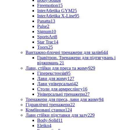
Body-Solid
4
Freemotion
15
InterAtletika GYM
25
InterAtletika X-Line
95
Panatta
13
Pulse
2
Signum
10
SportsArt
8
Star Trac
14
Toorx
25
Вантажно-блочні тренажери для залів
644
Гравітрон. Тренажери для підтягувань і
віджимань
21
Лави, стійки для преса та жиму
929
Гіперекстензія
95
Лави для жиму
127
Лави універсальні
42
Столи для армреслінгу
16
Універсальні тренажери
27
Тренажери для преса, лави для жиму
94
Гідравлічні тренажери
22
Комбіновані станки
124
Лави стійки підставки для залу
229
Body-Solid
11
Eleiko
4