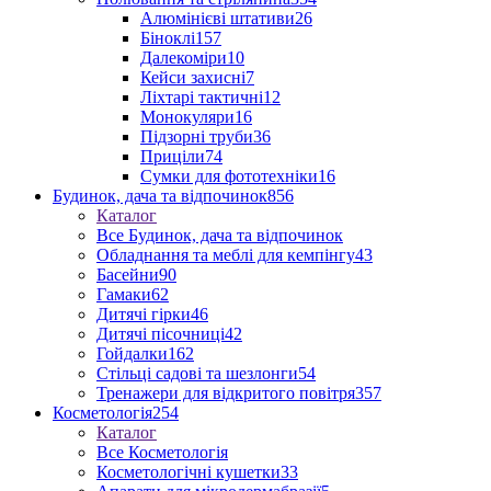
Алюмінієві штативи
26
Біноклі
157
Далекоміри
10
Кейси захисні
7
Ліхтарі тактичні
12
Монокуляри
16
Підзорні труби
36
Приціли
74
Сумки для фототехніки
16
Будинок, дача та відпочинок
856
Каталог
Все Будинок, дача та відпочинок
Обладнання та меблі для кемпінгу
43
Басейни
90
Гамаки
62
Дитячі гірки
46
Дитячі пісочниці
42
Гойдалки
162
Стільці садові та шезлонги
54
Тренажери для відкритого повітря
357
Косметологія
254
Каталог
Все Косметологія
Косметологічні кушетки
33