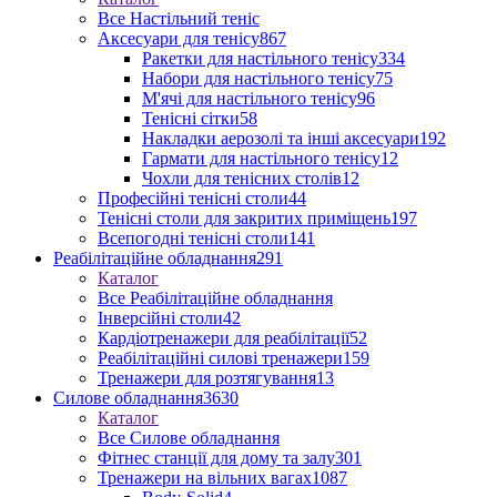
Все Настільний теніс
Аксесуари для тенісу
867
Ракетки для настільного тенісу
334
Набори для настільного тенісу
75
М'ячі для настільного тенісу
96
Тенісні сітки
58
Накладки аерозолі та інші аксесуари
192
Гармати для настільного тенісу
12
Чохли для тенісних столів
12
Професійні тенісні столи
44
Тенісні столи для закритих приміщень
197
Всепогодні тенісні столи
141
Реабілітаційне обладнання
291
Каталог
Все Реабілітаційне обладнання
Інверсійні столи
42
Кардіотренажери для реабілітації
52
Реабілітаційні силові тренажери
159
Тренажери для розтягування
13
Силове обладнання
3630
Каталог
Все Силове обладнання
Фітнес станції для дому та залу
301
Тренажери на вільних вагах
1087