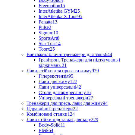
Body-Solid
4
Freemotion
15
InterAtletika GYM
25
InterAtletika X-Line
95
Panatta
13
Pulse
2
Signum
10
SportsArt
8
Star Trac
14
Toorx
25
Вантажно-блочні тренажери для залів
644
Гравітрон. Тренажери для підтягувань і
віджимань
21
Лави, стійки для преса та жиму
929
Гіперекстензія
95
Лави для жиму
127
Лави універсальні
42
Столи для армреслінгу
16
Універсальні тренажери
27
Тренажери для преса, лави для жиму
94
Гідравлічні тренажери
22
Комбіновані станки
124
Лави стійки підставки для залу
229
Body-Solid
11
Eleiko
4