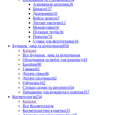
Алюмінієві штативи
26
Біноклі
157
Далекоміри
10
Кейси захисні
7
Ліхтарі тактичні
12
Монокуляри
16
Підзорні труби
36
Приціли
74
Сумки для фототехніки
16
Будинок, дача та відпочинок
856
Каталог
Все Будинок, дача та відпочинок
Обладнання та меблі для кемпінгу
43
Басейни
90
Гамаки
62
Дитячі гірки
46
Дитячі пісочниці
42
Гойдалки
162
Стільці садові та шезлонги
54
Тренажери для відкритого повітря
357
Косметологія
254
Каталог
Все Косметологія
Косметологічні кушетки
33