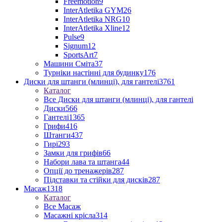
Freemotion
9
InterAtletika GYM
26
InterAtletika NRG
10
InterAtletika Xline
12
Pulse
9
Signum
12
SportsArt
7
Машини Сміта
37
Турніки настінні для будинку
176
Диски для штанги (млинці), для гантелі
3761
Каталог
Все Диски для штанги (млинці), для гантелі
Диски
566
Гантелі
1365
Грифи
416
Штанги
437
Гирі
293
Замки для грифів
66
Набори лава та штанга
44
Опції до тренажерів
287
Підставки та стійки для дисків
287
Масаж
1318
Каталог
Все Масаж
Масажні крісла
314