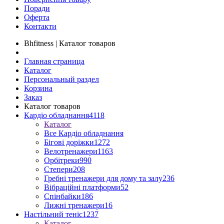
Поради
Оферта
Контакти
Bhfitness | Каталог товаров
Главная страница
Каталог
Персональный раздел
Корзина
Заказ
Каталог товаров
Кардіо обладнання
4118
Каталог
Все Кардіо обладнання
Бігові доріжки
1272
Велотренажери
1163
Орбітреки
990
Степери
208
Гребні тренажери для дому та залу
236
Вібраційні платформи
52
Спінбайки
186
Лижні тренажери
16
Настільний теніс
1237
Каталог