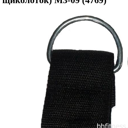
щиколоток) М3-09 (4769)