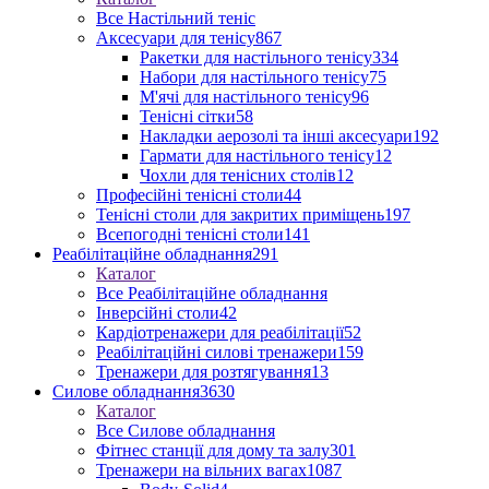
Все Настільний теніс
Аксесуари для тенісу
867
Ракетки для настільного тенісу
334
Набори для настільного тенісу
75
М'ячі для настільного тенісу
96
Тенісні сітки
58
Накладки аерозолі та інші аксесуари
192
Гармати для настільного тенісу
12
Чохли для тенісних столів
12
Професійні тенісні столи
44
Тенісні столи для закритих приміщень
197
Всепогодні тенісні столи
141
Реабілітаційне обладнання
291
Каталог
Все Реабілітаційне обладнання
Інверсійні столи
42
Кардіотренажери для реабілітації
52
Реабілітаційні силові тренажери
159
Тренажери для розтягування
13
Силове обладнання
3630
Каталог
Все Силове обладнання
Фітнес станції для дому та залу
301
Тренажери на вільних вагах
1087