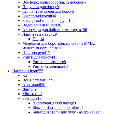
Все Бокс, єдиноборства, самоборона
Подушки для боксу
9
Силові тренажери для боксу
5
Боксерські груші
36
Боксерські мішки та груші
196
Водоналивні мішки
26
Аксесуари для бойових мистецтв
196
Лапи та маківари
29
Пады
4
Манекени для боротьби, манекени ММА,
манекени борцівські
26
Пневмогруші
17
Ринги для боксу
44
Ринги на помосте
8
Ринги напольные
10
Настільні Ігри
555
Каталог
Все Настільні Ігри
Аерохокей
30
Дартс
79
Міні-теніс
1
Більярд
218
Аксесуари для більярду
9
Більярдні стіл для піраміди
97
Більярдні столи для пулу - американка
48