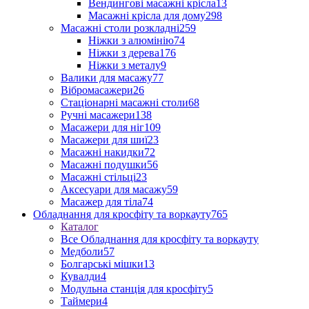
Вендингові масажні крісла
13
Масажні крісла для дому
298
Масажні столи розкладні
259
Ніжки з алюмінію
74
Ніжки з дерева
176
Ніжки з металу
9
Валики для масажу
77
Вібромасажери
26
Стаціонарні масажні столи
68
Ручні масажери
138
Масажери для ніг
109
Масажери для шиї
23
Масажні накидки
72
Масажні подушки
56
Масажні стільці
23
Аксесуари для масажу
59
Масажер для тіла
74
Обладнання для кросфіту та воркауту
765
Каталог
Все Обладнання для кросфіту та воркауту
Медболи
57
Болгарські мішки
13
Кувалди
4
Модульна станція для кросфіту
5
Таймери
4