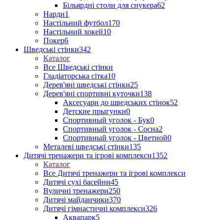
Більярдні столи для снукера
62
Нарди
1
Настільний футбол
170
Настільний хокей
10
Покер
6
Шведські стінки
342
Каталог
Все Шведські стінки
Гладіаторська сітка
10
Дерев'яні шведські стінки
25
Дерев'яні спортивні куточки
138
Аксесуари до шведських стінок
52
Детские прыгунки
0
Спортивный уголок - Бук
0
Спортивный уголок - Сосна
2
Спортивный уголок - Цветной
0
Металеві шведські стінки
135
Дитячі тренажери та ігрові комплекси
1352
Каталог
Все Дитячі тренажери та ігрові комплекси
Дитячі сухі басейни
45
Вуличні тренажери
250
Дитячі майданчики
370
Дитячі гімнастичні комплекси
326
Аквапарк
5