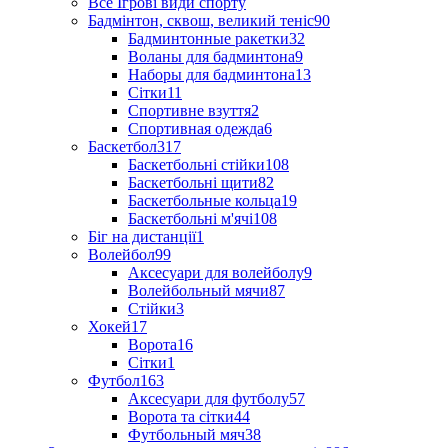
Все Ігрові види спорту
Бадмінтон, сквош, великий теніс
90
Бадминтонные ракетки
32
Воланы для бадминтона
9
Наборы для бадминтона
13
Сітки
11
Спортивне взуття
2
Спортивная одежда
6
Баскетбол
317
Баскетбольні стійки
108
Баскетбольні щити
82
Баскетбольные кольца
19
Баскетбольні м'ячі
108
Біг на дистанції
1
Волейбол
99
Аксесуари для волейболу
9
Волейбольный мячи
87
Стійки
3
Хокей
17
Ворота
16
Сітки
1
Футбол
163
Аксесуари для футболу
57
Ворота та сітки
44
Футбольный мяч
38