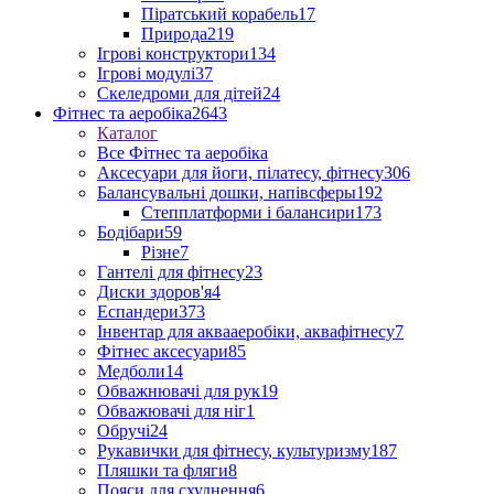
Піратський корабель
17
Природа
219
Ігрові конструктори
134
Ігрові модулі
37
Скеледроми для дітей
24
Фітнес та аеробіка
2643
Каталог
Все Фітнес та аеробіка
Аксесуари для йоги, пілатесу, фітнесу
306
Балансувальні дошки, напівсферы
192
Степплатформи і балансири
173
Бодібари
59
Різне
7
Гантелі для фітнесу
23
Диски здоров'я
4
Еспандери
373
Інвентар для аквааеробіки, аквафітнесу
7
Фітнес аксесуари
85
Медболи
14
Обважнювачі для рук
19
Обважювачі для ніг
1
Обручі
24
Рукавички для фітнесу, культуризму
187
Пляшки та фляги
8
Пояси для схуднення
6