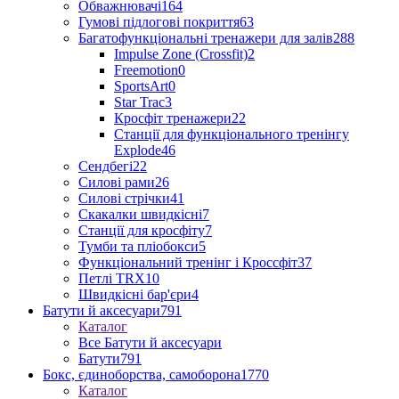
Обважнювачі
164
Гумові підлогові покриття
63
Багатофункціональні тренажери для залів
288
Impulse Zone (Crossfit)
2
Freemotion
0
SportsArt
0
Star Trac
3
Кросфіт тренажери
22
Станції для функціонального тренінгу
Explode
46
Сендбегі
22
Силові рами
26
Силові стрічки
41
Скакалки швидкісні
7
Станції для кросфіту
7
Тумби та пліобокси
5
Функціональний тренінг і Кроссфіт
37
Петлі TRX
10
Швидкісні бар'єри
4
Батути й аксесуари
791
Каталог
Все Батути й аксесуари
Батути
791
Бокс, єдиноборства, самоборона
1770
Каталог