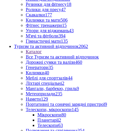
Резинки для фітнесу
18
Ролики для пресу
47
Скакалки
177
Килимки та мати
506
Фітнес тренажери
15
Упори для віджимань
43
М'ячі та фітболи
394
Гімнастичні мати
135
Туризм та активний відпочинок
2062
Каталог
Все Туризм та активний відпочинок
Дорожні сумки та валізи
460
Генератори
35
Килимки
40
Меблі для спортзалів
44
Ліхтарі спеціальні
2
Мангали, барбекю, гриль
9
Метеоприлади
235
Намети
129
Портативні та сонячні зарядні пристрої
9
Телескопи, мікроскопи
145
Мікроскопи
80
Планетарії
2
Телескопи
63
Полювання та стрілянина
354