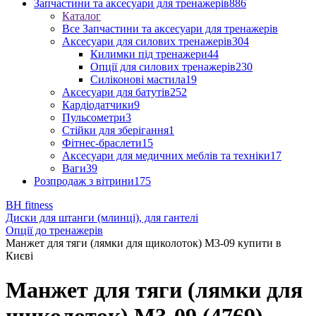
Запчастини та аксесуари для тренажерів
886
Каталог
Все Запчастини та аксесуари для тренажерів
Аксесуари для силових тренажерів
304
Килимки під тренажери
44
Опції для силових тренажерів
230
Силіконові мастила
19
Аксесуари для батутів
252
Кардіодатчики
9
Пульсометри
3
Стійки для зберігання
1
Фітнес-браслети
15
Аксесуари для медичних меблів та техніки
17
Ваги
39
Розпродаж з вітрини
175
BH fitness
Диски для штанги (млинці), для гантелі
Опції до тренажерів
Манжет для тяги (лямки для щиколоток) М3-09 купити в
Києві
Манжет для тяги (лямки для