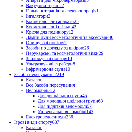
Апарати для мікродермабразії
5
Вакуумна терапія
2
Гальванотерапія та електропорація
1
Інгалятори
3
Косметологічні апарати
25
Косметологічні стільці
42
Крісла для педикюру
12
Лампи-лупи косметологічні та аксесуари
40
Очищувачі повітря
5
Засоби по догляду за шкірою
26
Перукарські та косметологічні візки
29
Зволожувачі повітря
10
Ультразвукові скрабери
8
Інфрачервона сауна
10
Засоби пересування
2219
Каталог
Все Засоби пересування
Веломобілі
312
Для дошкільної групи
45
Для молодшої шкільної групи
68
Для підлітків веломобілі
57
Універсальні веломобілі
143
Електровелосипеди
236
Ігрові види спорту
687
Каталог