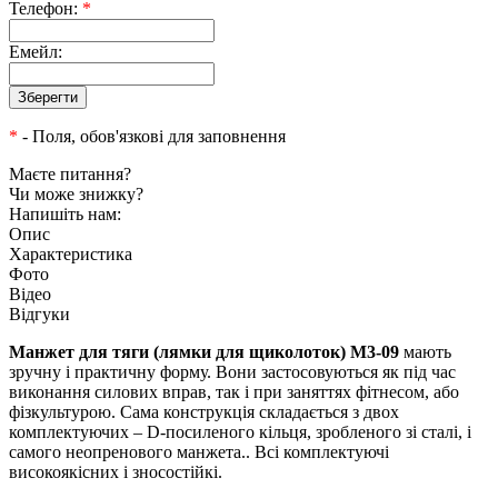
Телефон:
*
Емейл:
*
- Поля, обов'язкові для заповнення
Маєте питання?
Чи може знижку?
Напишіть нам:
Опис
Характеристика
Фото
Відео
Відгуки
Манжет для тяги (лямки для щиколоток)
М3-09
мають
зручну і практичну форму. Вони застосовуються як під час
виконання силових вправ, так і при заняттях фітнесом, або
фізкультурою. Сама конструкція складається з двох
комплектуючих – D-посиленого кільця, зробленого зі сталі, і
самого неопренового манжета.. Всі комплектуючі
високоякісних і зносостійкі.