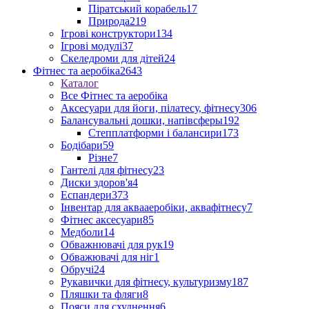
Піратський корабель
17
Природа
219
Ігрові конструктори
134
Ігрові модулі
37
Скеледроми для дітей
24
Фітнес та аеробіка
2643
Каталог
Все Фітнес та аеробіка
Аксесуари для йоги, пілатесу, фітнесу
306
Балансувальні дошки, напівсферы
192
Степплатформи і балансири
173
Бодібари
59
Різне
7
Гантелі для фітнесу
23
Диски здоров'я
4
Еспандери
373
Інвентар для аквааеробіки, аквафітнесу
7
Фітнес аксесуари
85
Медболи
14
Обважнювачі для рук
19
Обважювачі для ніг
1
Обручі
24
Рукавички для фітнесу, культуризму
187
Пляшки та фляги
8
Пояси для схуднення
6