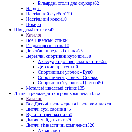
Більярдні столи для снукера
62
Нарди
1
Настільний футбол
170
Настільний хокей
10
Покер
6
Шведські стінки
342
Каталог
Все Шведські стінки
Гладіаторська сітка
10
Дерев'яні шведські стінки
25
Дерев'яні спортивні куточки
138
Аксесуари до шведських стінок
52
Детские прыгунки
0
Спортивный уголок - Бук
0
Спортивный уголок - Сосна
2
Спортивный уголок - Цветной
0
Металеві шведські стінки
135
Дитячі тренажери та ігрові комплекси
1352
Каталог
Все Дитячі тренажери та ігрові комплекси
Дитячі сухі басейни
45
Вуличні тренажери
250
Дитячі майданчики
370
Дитячі гімнастичні комплекси
326
Аквапарк
5