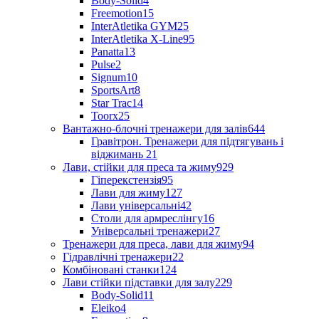
Body-Solid
4
Freemotion
15
InterAtletika GYM
25
InterAtletika X-Line
95
Panatta
13
Pulse
2
Signum
10
SportsArt
8
Star Trac
14
Toorx
25
Вантажно-блочні тренажери для залів
644
Гравітрон. Тренажери для підтягувань і
віджимань
21
Лави, стійки для преса та жиму
929
Гіперекстензія
95
Лави для жиму
127
Лави універсальні
42
Столи для армреслінгу
16
Універсальні тренажери
27
Тренажери для преса, лави для жиму
94
Гідравлічні тренажери
22
Комбіновані станки
124
Лави стійки підставки для залу
229
Body-Solid
11
Eleiko
4