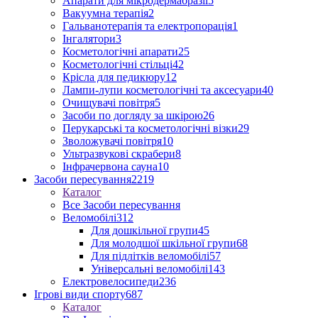
Апарати для мікродермабразії
5
Вакуумна терапія
2
Гальванотерапія та електропорація
1
Інгалятори
3
Косметологічні апарати
25
Косметологічні стільці
42
Крісла для педикюру
12
Лампи-лупи косметологічні та аксесуари
40
Очищувачі повітря
5
Засоби по догляду за шкірою
26
Перукарські та косметологічні візки
29
Зволожувачі повітря
10
Ультразвукові скрабери
8
Інфрачервона сауна
10
Засоби пересування
2219
Каталог
Все Засоби пересування
Веломобілі
312
Для дошкільної групи
45
Для молодшої шкільної групи
68
Для підлітків веломобілі
57
Універсальні веломобілі
143
Електровелосипеди
236
Ігрові види спорту
687
Каталог