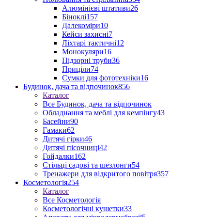
Алюмінієві штативи
26
Біноклі
157
Далекоміри
10
Кейси захисні
7
Ліхтарі тактичні
12
Монокуляри
16
Підзорні труби
36
Приціли
74
Сумки для фототехніки
16
Будинок, дача та відпочинок
856
Каталог
Все Будинок, дача та відпочинок
Обладнання та меблі для кемпінгу
43
Басейни
90
Гамаки
62
Дитячі гірки
46
Дитячі пісочниці
42
Гойдалки
162
Стільці садові та шезлонги
54
Тренажери для відкритого повітря
357
Косметологія
254
Каталог
Все Косметологія
Косметологічні кушетки
33