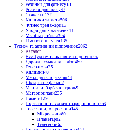
Резинки для фітнесу
18
Ролики для пресу
47
Скакалки
177
Килимки та мати
506
Фітнес тренажери
15
Упори для віджимань
43
М'ячі та фітболи
394
Гімнастичні мати
135
Туризм та активний відпочинок
2062
Каталог
Все Туризм та активний відпочинок
Дорожні сумки та валізи
460
Генератори
35
Килимки
40
Меблі для спортзалів
44
Ліхтарі спеціальні
2
Мангали, барбекю, гриль
9
Метеоприлади
235
Намети
129
Портативні та сонячні зарядні пристрої
9
Телескопи, мікроскопи
145
Мікроскопи
80
Планетарії
2
Телескопи
63
Полювання та стрілянина
354