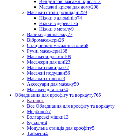
Вендингові масажні крісла
13
Масажні крісла для дому
298
Масажні столи розкладні
259
Ніжки з алюмінію
74
Ніжки з дерева
176
Ніжки з металу
9
Валики для масажу
77
Вібромасажери
26
Стаціонарні масажні столи
68
Ручні масажери
138
Масажери для ніг
109
Масажери для шиї
23
Масажні накидки
72
Масажні подушки
56
Масажні стільці
23
Аксесуари для масажу
59
Масажер для тіла
74
Обладнання для кросфіту та воркауту
765
Каталог
Все Обладнання для кросфіту та воркауту
Медболи
57
Болгарські мішки
13
Кувалди
4
Модульна станція для кросфіту
5
Таймери
4