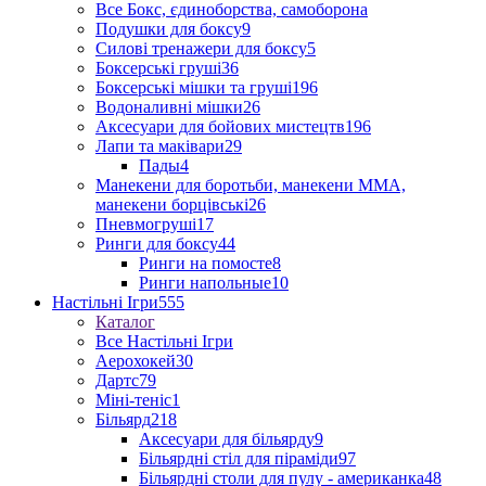
Все Бокс, єдиноборства, самоборона
Подушки для боксу
9
Силові тренажери для боксу
5
Боксерські груші
36
Боксерські мішки та груші
196
Водоналивні мішки
26
Аксесуари для бойових мистецтв
196
Лапи та маківари
29
Пады
4
Манекени для боротьби, манекени ММА,
манекени борцівські
26
Пневмогруші
17
Ринги для боксу
44
Ринги на помосте
8
Ринги напольные
10
Настільні Ігри
555
Каталог
Все Настільні Ігри
Аерохокей
30
Дартс
79
Міні-теніс
1
Більярд
218
Аксесуари для більярду
9
Більярдні стіл для піраміди
97
Більярдні столи для пулу - американка
48