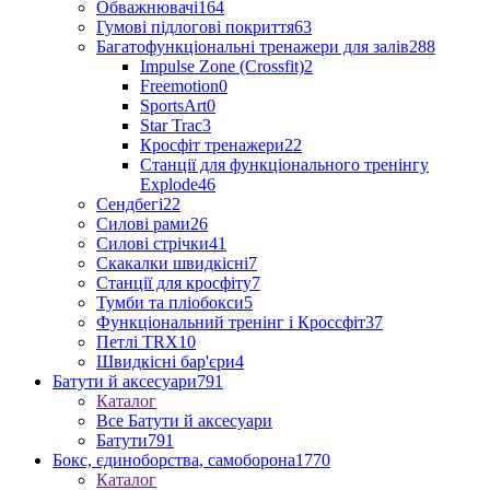
Обважнювачі
164
Гумові підлогові покриття
63
Багатофункціональні тренажери для залів
288
Impulse Zone (Crossfit)
2
Freemotion
0
SportsArt
0
Star Trac
3
Кросфіт тренажери
22
Станції для функціонального тренінгу
Explode
46
Сендбегі
22
Силові рами
26
Силові стрічки
41
Скакалки швидкісні
7
Станції для кросфіту
7
Тумби та пліобокси
5
Функціональний тренінг і Кроссфіт
37
Петлі TRX
10
Швидкісні бар'єри
4
Батути й аксесуари
791
Каталог
Все Батути й аксесуари
Батути
791
Бокс, єдиноборства, самоборона
1770
Каталог