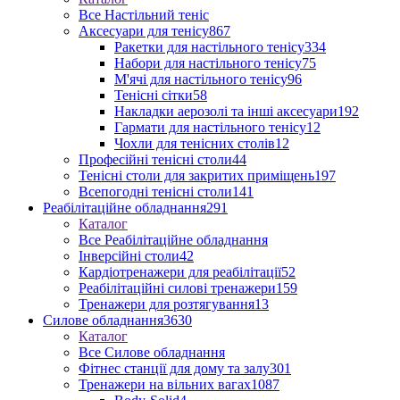
Все Настільний теніс
Аксесуари для тенісу
867
Ракетки для настільного тенісу
334
Набори для настільного тенісу
75
М'ячі для настільного тенісу
96
Тенісні сітки
58
Накладки аерозолі та інші аксесуари
192
Гармати для настільного тенісу
12
Чохли для тенісних столів
12
Професійні тенісні столи
44
Тенісні столи для закритих приміщень
197
Всепогодні тенісні столи
141
Реабілітаційне обладнання
291
Каталог
Все Реабілітаційне обладнання
Інверсійні столи
42
Кардіотренажери для реабілітації
52
Реабілітаційні силові тренажери
159
Тренажери для розтягування
13
Силове обладнання
3630
Каталог
Все Силове обладнання
Фітнес станції для дому та залу
301
Тренажери на вільних вагах
1087