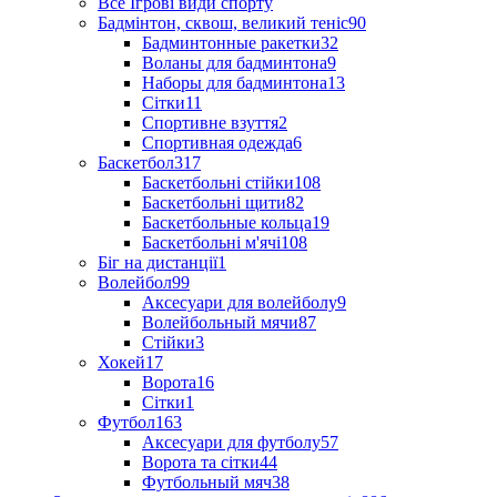
Все Ігрові види спорту
Бадмінтон, сквош, великий теніс
90
Бадминтонные ракетки
32
Воланы для бадминтона
9
Наборы для бадминтона
13
Сітки
11
Спортивне взуття
2
Спортивная одежда
6
Баскетбол
317
Баскетбольні стійки
108
Баскетбольні щити
82
Баскетбольные кольца
19
Баскетбольні м'ячі
108
Біг на дистанції
1
Волейбол
99
Аксесуари для волейболу
9
Волейбольный мячи
87
Стійки
3
Хокей
17
Ворота
16
Сітки
1
Футбол
163
Аксесуари для футболу
57
Ворота та сітки
44
Футбольный мяч
38