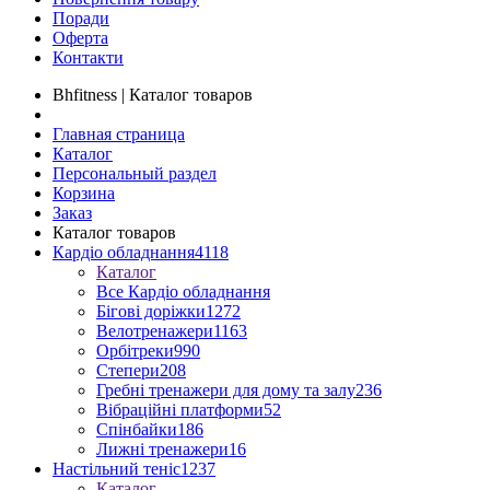
Поради
Оферта
Контакти
Bhfitness | Каталог товаров
Главная страница
Каталог
Персональный раздел
Корзина
Заказ
Каталог товаров
Кардіо обладнання
4118
Каталог
Все Кардіо обладнання
Бігові доріжки
1272
Велотренажери
1163
Орбітреки
990
Степери
208
Гребні тренажери для дому та залу
236
Вібраційні платформи
52
Спінбайки
186
Лижні тренажери
16
Настільний теніс
1237
Каталог