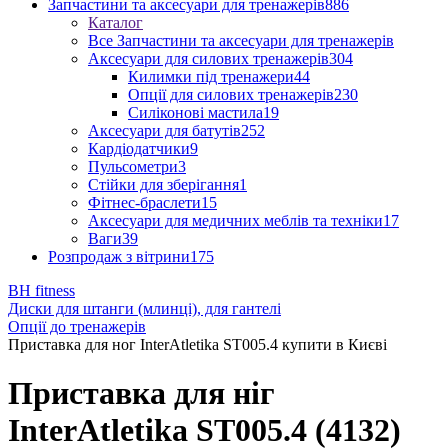
Запчастини та аксесуари для тренажерів
886
Каталог
Все Запчастини та аксесуари для тренажерів
Аксесуари для силових тренажерів
304
Килимки під тренажери
44
Опції для силових тренажерів
230
Силіконові мастила
19
Аксесуари для батутів
252
Кардіодатчики
9
Пульсометри
3
Стійки для зберігання
1
Фітнес-браслети
15
Аксесуари для медичних меблів та техніки
17
Ваги
39
Розпродаж з вітрини
175
BH fitness
Диски для штанги (млинці), для гантелі
Опції до тренажерів
Приставка для ног InterAtletika SТ005.4 купити в Києві
Приставка для ніг
InterAtletika ЅТ005.4 (4132)