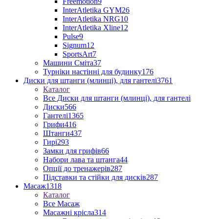
Freemotion
9
InterAtletika GYM
26
InterAtletika NRG
10
InterAtletika Xline
12
Pulse
9
Signum
12
SportsArt
7
Машини Сміта
37
Турніки настінні для будинку
176
Диски для штанги (млинці), для гантелі
3761
Каталог
Все Диски для штанги (млинці), для гантелі
Диски
566
Гантелі
1365
Грифи
416
Штанги
437
Гирі
293
Замки для грифів
66
Набори лава та штанга
44
Опції до тренажерів
287
Підставки та стійки для дисків
287
Масаж
1318
Каталог
Все Масаж
Масажні крісла
314