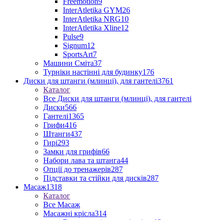
Freemotion
9
InterAtletika GYM
26
InterAtletika NRG
10
InterAtletika Xline
12
Pulse
9
Signum
12
SportsArt
7
Машини Сміта
37
Турніки настінні для будинку
176
Диски для штанги (млинці), для гантелі
3761
Каталог
Все Диски для штанги (млинці), для гантелі
Диски
566
Гантелі
1365
Грифи
416
Штанги
437
Гирі
293
Замки для грифів
66
Набори лава та штанга
44
Опції до тренажерів
287
Підставки та стійки для дисків
287
Масаж
1318
Каталог
Все Масаж
Масажні крісла
314