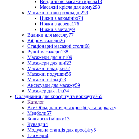
Вендингові масажні крісла
13
Масажні крісла для дому
298
Масажні столи розкладні
259
Ніжки з алюмінію
74
Ніжки з дерева
176
Ніжки з металу
9
Валики для масажу
77
Вібромасажери
26
Стаціонарні масажні столи
68
Ручні масажери
138
Масажери для ніг
109
Масажери для шиї
23
Масажні накидки
72
Масажні подушки
56
Масажні стільці
23
Аксесуари для масажу
59
Масажер для тіла
74
Обладнання для кросфіту та воркауту
765
Каталог
Все Обладнання для кросфіту та воркауту
Медболи
57
Болгарські мішки
13
Кувалди
4
Модульна станція для кросфіту
5
Таймери
4