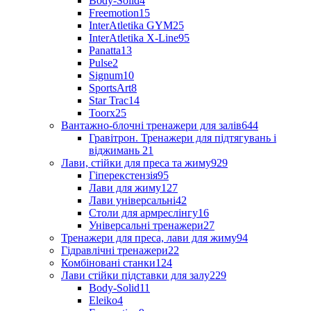
Body-Solid
4
Freemotion
15
InterAtletika GYM
25
InterAtletika X-Line
95
Panatta
13
Pulse
2
Signum
10
SportsArt
8
Star Trac
14
Toorx
25
Вантажно-блочні тренажери для залів
644
Гравітрон. Тренажери для підтягувань і
віджимань
21
Лави, стійки для преса та жиму
929
Гіперекстензія
95
Лави для жиму
127
Лави універсальні
42
Столи для армреслінгу
16
Універсальні тренажери
27
Тренажери для преса, лави для жиму
94
Гідравлічні тренажери
22
Комбіновані станки
124
Лави стійки підставки для залу
229
Body-Solid
11
Eleiko
4