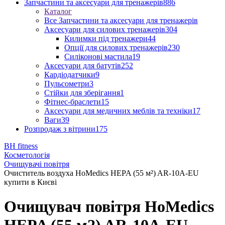
Запчастини та аксесуари для тренажерів
886
Каталог
Все Запчастини та аксесуари для тренажерів
Аксесуари для силових тренажерів
304
Килимки під тренажери
44
Опції для силових тренажерів
230
Силіконові мастила
19
Аксесуари для батутів
252
Кардіодатчики
9
Пульсометри
3
Стійки для зберігання
1
Фітнес-браслети
15
Аксесуари для медичних меблів та техніки
17
Ваги
39
Розпродаж з вітрини
175
BH fitness
Косметологія
Очищувачі повітря
Очиститель воздуха HoMedics HEPA (55 м²) AR-10A-EU
купити в Києві
Очищувач повітря HoMedics