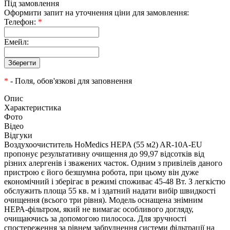
Під замовлення
Оформити запит на уточнення ціни для замовлення:
Телефон:
*
Емейл:
*
- Поля, обов'язкові для заповнення
Опис
Характеристика
Фото
Відео
Відгуки
Воздухоочиститель HoMedics HEPA (55 м2) AR-10A-EU
пропонує результативну очищення до 99,97 відсотків від
різних алергенів і зважених часток. Одним з привілеїв даного
пристрою є його безшумна робота, при цьому він дуже
економічний і зберігає в режимі споживає 45-48 Вт. З легкістю
обслужить площа 55 кв. м і здатний надати вибір швидкості
очищення (всього три рівня). Модель оснащена знімним
НЕРА-фільтром, який не вимагає особливого догляду,
очищаючись за допомогою пилососа. Для зручності
спостереження за рівнем забруднення системи фільтрації на