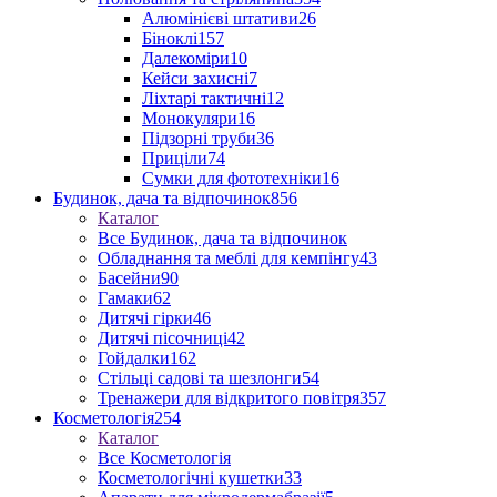
Алюмінієві штативи
26
Біноклі
157
Далекоміри
10
Кейси захисні
7
Ліхтарі тактичні
12
Монокуляри
16
Підзорні труби
36
Приціли
74
Сумки для фототехніки
16
Будинок, дача та відпочинок
856
Каталог
Все Будинок, дача та відпочинок
Обладнання та меблі для кемпінгу
43
Басейни
90
Гамаки
62
Дитячі гірки
46
Дитячі пісочниці
42
Гойдалки
162
Стільці садові та шезлонги
54
Тренажери для відкритого повітря
357
Косметологія
254
Каталог
Все Косметологія
Косметологічні кушетки
33