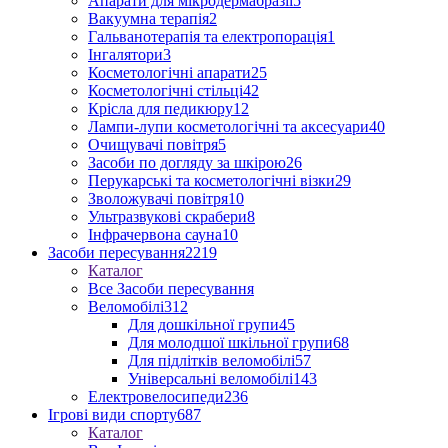
Апарати для мікродермабразії
5
Вакуумна терапія
2
Гальванотерапія та електропорація
1
Інгалятори
3
Косметологічні апарати
25
Косметологічні стільці
42
Крісла для педикюру
12
Лампи-лупи косметологічні та аксесуари
40
Очищувачі повітря
5
Засоби по догляду за шкірою
26
Перукарські та косметологічні візки
29
Зволожувачі повітря
10
Ультразвукові скрабери
8
Інфрачервона сауна
10
Засоби пересування
2219
Каталог
Все Засоби пересування
Веломобілі
312
Для дошкільної групи
45
Для молодшої шкільної групи
68
Для підлітків веломобілі
57
Універсальні веломобілі
143
Електровелосипеди
236
Ігрові види спорту
687
Каталог