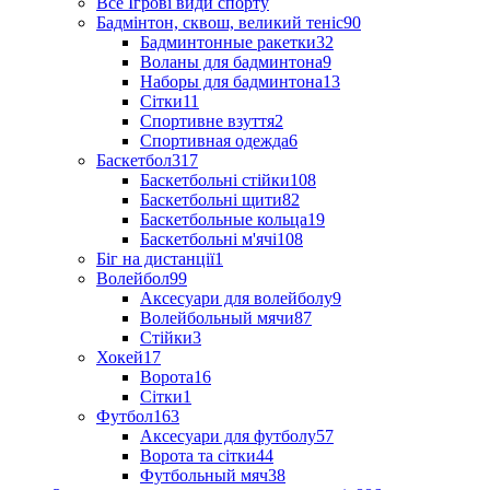
Все Ігрові види спорту
Бадмінтон, сквош, великий теніс
90
Бадминтонные ракетки
32
Воланы для бадминтона
9
Наборы для бадминтона
13
Сітки
11
Спортивне взуття
2
Спортивная одежда
6
Баскетбол
317
Баскетбольні стійки
108
Баскетбольні щити
82
Баскетбольные кольца
19
Баскетбольні м'ячі
108
Біг на дистанції
1
Волейбол
99
Аксесуари для волейболу
9
Волейбольный мячи
87
Стійки
3
Хокей
17
Ворота
16
Сітки
1
Футбол
163
Аксесуари для футболу
57
Ворота та сітки
44
Футбольный мяч
38