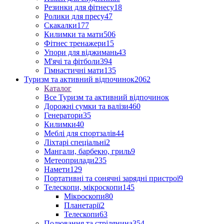
Резинки для фітнесу
18
Ролики для пресу
47
Скакалки
177
Килимки та мати
506
Фітнес тренажери
15
Упори для віджимань
43
М'ячі та фітболи
394
Гімнастичні мати
135
Туризм та активний відпочинок
2062
Каталог
Все Туризм та активний відпочинок
Дорожні сумки та валізи
460
Генератори
35
Килимки
40
Меблі для спортзалів
44
Ліхтарі спеціальні
2
Мангали, барбекю, гриль
9
Метеоприлади
235
Намети
129
Портативні та сонячні зарядні пристрої
9
Телескопи, мікроскопи
145
Мікроскопи
80
Планетарії
2
Телескопи
63
Полювання та стрілянина
354