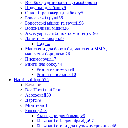
Все Бокс, єдиноборства, самоборона
Подушки для боксу
9
Силові тренажери для боксу
5
Боксерські груші
36
Боксерські мішки та груші
196
Водоналивні мішки
26
Аксесуари для бойових мистецтв
196
Лапи та маківари
29
Пады
4
Манекени для боротьби, манекени ММА,
манекени борцівські
26
Пневмогруші
17
Ринги для боксу
44
Ринги на помосте
8
Ринги напольные
10
Настільні Ігри
555
Каталог
Все Настільні Ігри
Аерохокей
30
Дартс
79
Міні-теніс
1
Більярд
218
Аксесуари для більярду
9
Більярдні стіл для піраміди
97
Більярдні столи для пулу - американка
48