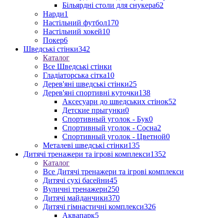
Більярдні столи для снукера
62
Нарди
1
Настільний футбол
170
Настільний хокей
10
Покер
6
Шведські стінки
342
Каталог
Все Шведські стінки
Гладіаторська сітка
10
Дерев'яні шведські стінки
25
Дерев'яні спортивні куточки
138
Аксесуари до шведських стінок
52
Детские прыгунки
0
Спортивный уголок - Бук
0
Спортивный уголок - Сосна
2
Спортивный уголок - Цветной
0
Металеві шведські стінки
135
Дитячі тренажери та ігрові комплекси
1352
Каталог
Все Дитячі тренажери та ігрові комплекси
Дитячі сухі басейни
45
Вуличні тренажери
250
Дитячі майданчики
370
Дитячі гімнастичні комплекси
326
Аквапарк
5