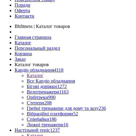
Поради
Оферта
Контакти
Bhfitness | Каталог товаров
Главная страница
Каталог
Персональный раздел
Корзина
Заказ
Каталог товаров
Кардіо обладнання
4118
Каталог
Все Кардіо обладнання
Бігові доріжки
1272
Велотренажери
1163
Орбітреки
990
Степери
208
Гребні тренажери для дому та залу
236
Вібраційні платформи
52
Спінбайки
186
Лижні тренажери
16
Настільний теніс
1237
Каталог