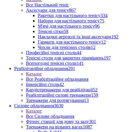
Все Настільний теніс
Аксесуари для тенісу
867
Ракетки для настільного тенісу
334
Набори для настільного тенісу
75
М'ячі для настільного тенісу
96
Тенісні сітки
58
Накладки аерозолі та інші аксесуари
192
Гармати для настільного тенісу
12
Чохли для тенісних столів
12
Професійні тенісні столи
44
Тенісні столи для закритих приміщень
197
Всепогодні тенісні столи
141
Реабілітаційне обладнання
291
Каталог
Все Реабілітаційне обладнання
Інверсійні столи
42
Кардіотренажери для реабілітації
52
Реабілітаційні силові тренажери
159
Тренажери для розтягування
13
Силове обладнання
3630
Каталог
Все Силове обладнання
Фітнес станції для дому та залу
301
Тренажери на вільних вагах
1087