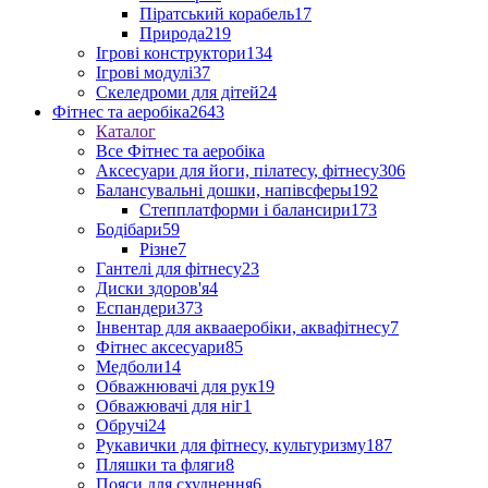
Піратський корабель
17
Природа
219
Ігрові конструктори
134
Ігрові модулі
37
Скеледроми для дітей
24
Фітнес та аеробіка
2643
Каталог
Все Фітнес та аеробіка
Аксесуари для йоги, пілатесу, фітнесу
306
Балансувальні дошки, напівсферы
192
Степплатформи і балансири
173
Бодібари
59
Різне
7
Гантелі для фітнесу
23
Диски здоров'я
4
Еспандери
373
Інвентар для аквааеробіки, аквафітнесу
7
Фітнес аксесуари
85
Медболи
14
Обважнювачі для рук
19
Обважювачі для ніг
1
Обручі
24
Рукавички для фітнесу, культуризму
187
Пляшки та фляги
8
Пояси для схуднення
6