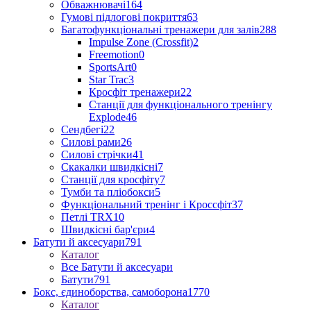
Обважнювачі
164
Гумові підлогові покриття
63
Багатофункціональні тренажери для залів
288
Impulse Zone (Crossfit)
2
Freemotion
0
SportsArt
0
Star Trac
3
Кросфіт тренажери
22
Станції для функціонального тренінгу
Explode
46
Сендбегі
22
Силові рами
26
Силові стрічки
41
Скакалки швидкісні
7
Станції для кросфіту
7
Тумби та пліобокси
5
Функціональний тренінг і Кроссфіт
37
Петлі TRX
10
Швидкісні бар'єри
4
Батути й аксесуари
791
Каталог
Все Батути й аксесуари
Батути
791
Бокс, єдиноборства, самоборона
1770
Каталог