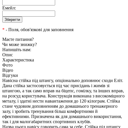
Емейл:
*
- Поля, обов'язкові для заповнення
Маєте питання?
Чи може знижку?
Напишіть нам:
Опис
Характеристика
Фото
Відео
Відгуки
Навісна стійка під штангу, опціонально доповнює сходи Еліт.
Дана стійка застосовується під час присідань і жимів зі
штангою, а так само вправ на біцепс, гомілку, та інших вправ,
на розсуд користувача. Конструкція виконана з високоміцного
металу, і здатні нести навантаження до 120 кілограм. Стійка
стане чудовим доповненням до домашнього тренажерного
залу, і зробить тренування більш комфортними й
ефективними. Призначена як для домашнього використання,
так і для малогабаритних спортивних клубів.
Назва цього навісу говорить сама за себе. Стійка під штангу