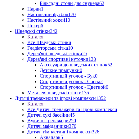
Більярдні столи для снукера
62
Нарди
1
Настільний футбол
170
Настільний хокей
10
Покер
6
Шведські стінки
342
Каталог
Все Шведські стінки
Гладіаторська сітка
10
Дерев'яні шведські стінки
25
Дерев'яні спортивні куточки
138
Аксесуари до шведських стінок
52
Детские прыгунки
0
Спортивный уголок - Бук
0
Спортивный уголок - Сосна
2
Спортивный уголок - Цветной
0
Металеві шведські стінки
135
Дитячі тренажери та ігрові комплекси
1352
Каталог
Все Дитячі тренажери та ігрові комплекси
Дитячі сухі басейни
45
Вуличні тренажери
250
Дитячі майданчики
370
Дитячі гімнастичні комплекси
326
Аквапарк
5