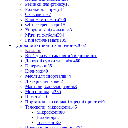
Резинки для фітнесу
18
Ролики для пресу
47
Скакалки
177
Килимки та мати
506
Фітнес тренажери
15
Упори для віджимань
43
М'ячі та фітболи
394
Гімнастичні мати
135
Туризм та активний відпочинок
2062
Каталог
Все Туризм та активний відпочинок
Дорожні сумки та валізи
460
Генератори
35
Килимки
40
Меблі для спортзалів
44
Ліхтарі спеціальні
2
Мангали, барбекю, гриль
9
Метеоприлади
235
Намети
129
Портативні та сонячні зарядні пристрої
9
Телескопи, мікроскопи
145
Мікроскопи
80
Планетарії
2
Телескопи
63
Полювання та стрілянина
354