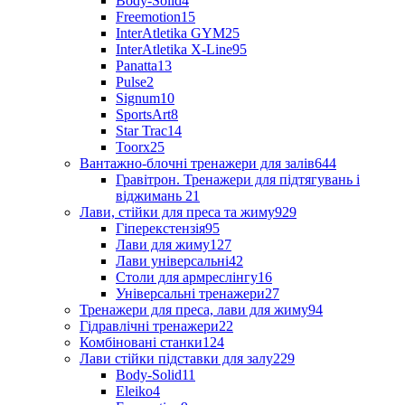
Body-Solid
4
Freemotion
15
InterAtletika GYM
25
InterAtletika X-Line
95
Panatta
13
Pulse
2
Signum
10
SportsArt
8
Star Trac
14
Toorx
25
Вантажно-блочні тренажери для залів
644
Гравітрон. Тренажери для підтягувань і
віджимань
21
Лави, стійки для преса та жиму
929
Гіперекстензія
95
Лави для жиму
127
Лави універсальні
42
Столи для армреслінгу
16
Універсальні тренажери
27
Тренажери для преса, лави для жиму
94
Гідравлічні тренажери
22
Комбіновані станки
124
Лави стійки підставки для залу
229
Body-Solid
11
Eleiko
4