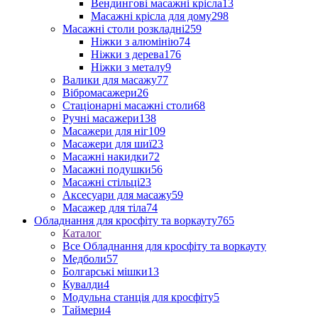
Вендингові масажні крісла
13
Масажні крісла для дому
298
Масажні столи розкладні
259
Ніжки з алюмінію
74
Ніжки з дерева
176
Ніжки з металу
9
Валики для масажу
77
Вібромасажери
26
Стаціонарні масажні столи
68
Ручні масажери
138
Масажери для ніг
109
Масажери для шиї
23
Масажні накидки
72
Масажні подушки
56
Масажні стільці
23
Аксесуари для масажу
59
Масажер для тіла
74
Обладнання для кросфіту та воркауту
765
Каталог
Все Обладнання для кросфіту та воркауту
Медболи
57
Болгарські мішки
13
Кувалди
4
Модульна станція для кросфіту
5
Таймери
4