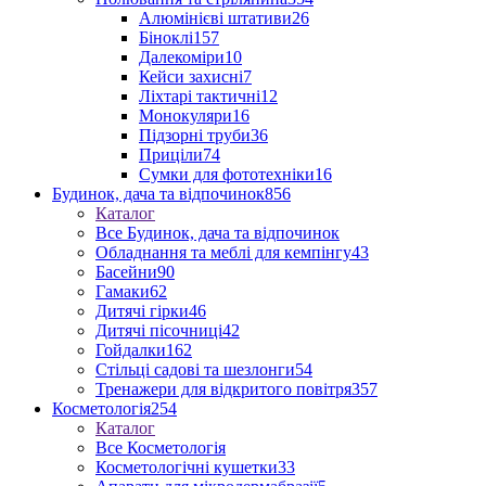
Алюмінієві штативи
26
Біноклі
157
Далекоміри
10
Кейси захисні
7
Ліхтарі тактичні
12
Монокуляри
16
Підзорні труби
36
Приціли
74
Сумки для фототехніки
16
Будинок, дача та відпочинок
856
Каталог
Все Будинок, дача та відпочинок
Обладнання та меблі для кемпінгу
43
Басейни
90
Гамаки
62
Дитячі гірки
46
Дитячі пісочниці
42
Гойдалки
162
Стільці садові та шезлонги
54
Тренажери для відкритого повітря
357
Косметологія
254
Каталог
Все Косметологія
Косметологічні кушетки
33