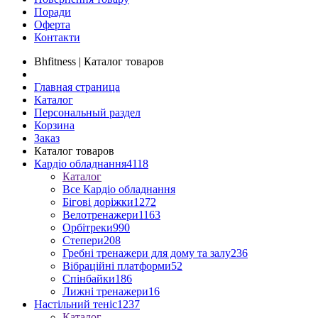
Поради
Оферта
Контакти
Bhfitness | Каталог товаров
Главная страница
Каталог
Персональный раздел
Корзина
Заказ
Каталог товаров
Кардіо обладнання
4118
Каталог
Все Кардіо обладнання
Бігові доріжки
1272
Велотренажери
1163
Орбітреки
990
Степери
208
Гребні тренажери для дому та залу
236
Вібраційні платформи
52
Спінбайки
186
Лижні тренажери
16
Настільний теніс
1237
Каталог