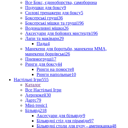
Все Бокс, єдиноборства, самоборона
Подушки для боксу
9
Силові тренажери для боксу
5
Боксерські груші
36
Боксерські мішки та груші
196
Водоналивні мішки
26
Аксесуари для бойових мистецтв
196
Лапи та маківари
29
Пады
4
Манекени для боротьби, манекени ММА,
манекени борцівські
26
Пневмогруші
17
Ринги для боксу
44
Ринги на помосте
8
Ринги напольные
10
Настільні Ігри
555
Каталог
Все Настільні Ігри
Аерохокей
30
Дартс
79
Міні-теніс
1
Більярд
218
Аксесуари для більярду
9
Більярдні стіл для піраміди
97
Більярдні столи для пулу - американка
48