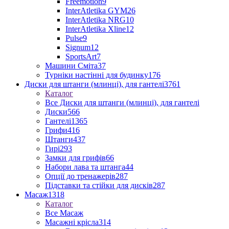
Freemotion
9
InterAtletika GYM
26
InterAtletika NRG
10
InterAtletika Xline
12
Pulse
9
Signum
12
SportsArt
7
Машини Сміта
37
Турніки настінні для будинку
176
Диски для штанги (млинці), для гантелі
3761
Каталог
Все Диски для штанги (млинці), для гантелі
Диски
566
Гантелі
1365
Грифи
416
Штанги
437
Гирі
293
Замки для грифів
66
Набори лава та штанга
44
Опції до тренажерів
287
Підставки та стійки для дисків
287
Масаж
1318
Каталог
Все Масаж
Масажні крісла
314