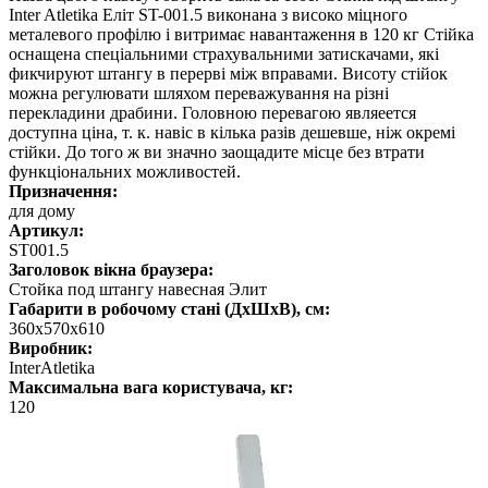
Inter Atletika Еліт ST-001.5 виконана з високо міцного
металевого профілю і витримає навантаження в 120 кг Стійка
оснащена спеціальними страхувальними затискачами, які
фикчируют штангу в перерві між вправами. Висоту стійок
можна регулювати шляхом переважування на різні
перекладини драбини. Головною перевагою являеется
доступна ціна, т. к. навіс в кілька разів дешевше, ніж окремі
стійки. До того ж ви значно заощадите місце без втрати
функціональних можливостей.
Призначення:
для дому
Артикул:
SТ001.5
Заголовок вікна браузера:
Стойка под штангу навесная Элит
Габарити в робочому стані (ДхШхВ), см:
360х570х610
Виробник:
InterAtletika
Максимальна вага користувача, кг:
120