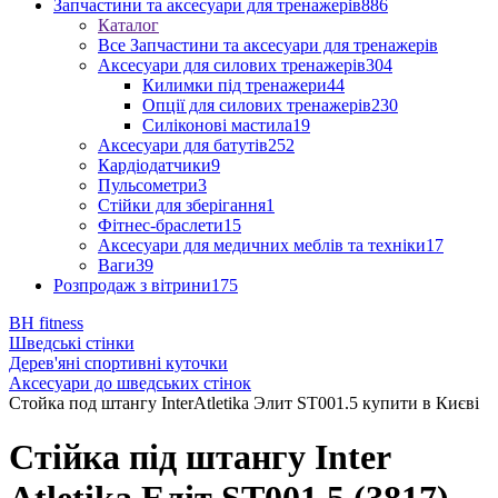
Запчастини та аксесуари для тренажерів
886
Каталог
Все Запчастини та аксесуари для тренажерів
Аксесуари для силових тренажерів
304
Килимки під тренажери
44
Опції для силових тренажерів
230
Силіконові мастила
19
Аксесуари для батутів
252
Кардіодатчики
9
Пульсометри
3
Стійки для зберігання
1
Фітнес-браслети
15
Аксесуари для медичних меблів та техніки
17
Ваги
39
Розпродаж з вітрини
175
BH fitness
Шведські стінки
Дерев'яні спортивні куточки
Аксесуари до шведських стінок
Стойка под штангу InterAtletika Элит SТ001.5 купити в Києві
Стійка під штангу Inter