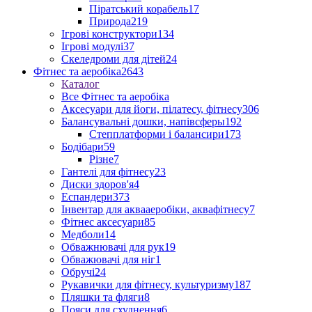
Піратський корабель
17
Природа
219
Ігрові конструктори
134
Ігрові модулі
37
Скеледроми для дітей
24
Фітнес та аеробіка
2643
Каталог
Все Фітнес та аеробіка
Аксесуари для йоги, пілатесу, фітнесу
306
Балансувальні дошки, напівсферы
192
Степплатформи і балансири
173
Бодібари
59
Різне
7
Гантелі для фітнесу
23
Диски здоров'я
4
Еспандери
373
Інвентар для аквааеробіки, аквафітнесу
7
Фітнес аксесуари
85
Медболи
14
Обважнювачі для рук
19
Обважювачі для ніг
1
Обручі
24
Рукавички для фітнесу, культуризму
187
Пляшки та фляги
8
Пояси для схуднення
6