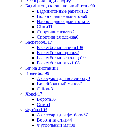
Все Ігрові види спорту
Бадмінтон, сквош, великий теніс
90
Бадминтонные ракетки
32
Воланы для бадминтона
9
Наборы для бадминтона
13
Сітки
11
Спортивне взуття
2
Спортивная одежда
6
Баскетбол
317
Баскетбольні стійки
108
Баскетбольні щити
82
Баскетбольные кольца
19
Баскетбольні м'ячі
108
Біг на дистанції
1
Волейбол
99
Аксесуари для волейболу
9
Волейбольный мячи
87
Стійки
3
Хокей
17
Ворота
16
Сітки
1
Футбол
163
Аксесуари для футболу
57
Ворота та сітки
44
Футбольный мяч
38