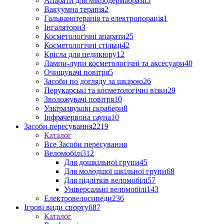
Апарати для мікродермабразії
5
Вакуумна терапія
2
Гальванотерапія та електропорація
1
Інгалятори
3
Косметологічні апарати
25
Косметологічні стільці
42
Крісла для педикюру
12
Лампи-лупи косметологічні та аксесуари
40
Очищувачі повітря
5
Засоби по догляду за шкірою
26
Перукарські та косметологічні візки
29
Зволожувачі повітря
10
Ультразвукові скрабери
8
Інфрачервона сауна
10
Засоби пересування
2219
Каталог
Все Засоби пересування
Веломобілі
312
Для дошкільної групи
45
Для молодшої шкільної групи
68
Для підлітків веломобілі
57
Універсальні веломобілі
143
Електровелосипеди
236
Ігрові види спорту
687
Каталог