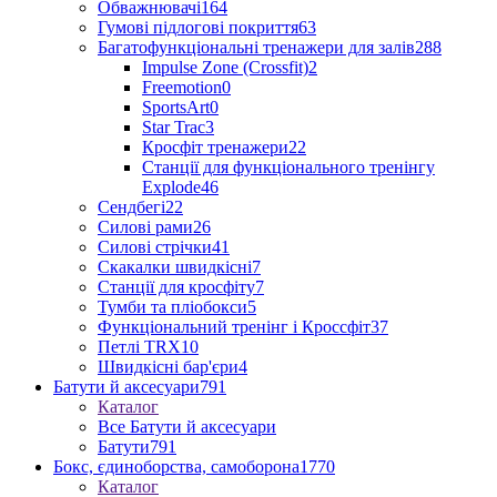
Обважнювачі
164
Гумові підлогові покриття
63
Багатофункціональні тренажери для залів
288
Impulse Zone (Crossfit)
2
Freemotion
0
SportsArt
0
Star Trac
3
Кросфіт тренажери
22
Станції для функціонального тренінгу
Explode
46
Сендбегі
22
Силові рами
26
Силові стрічки
41
Скакалки швидкісні
7
Станції для кросфіту
7
Тумби та пліобокси
5
Функціональний тренінг і Кроссфіт
37
Петлі TRX
10
Швидкісні бар'єри
4
Батути й аксесуари
791
Каталог
Все Батути й аксесуари
Батути
791
Бокс, єдиноборства, самоборона
1770
Каталог