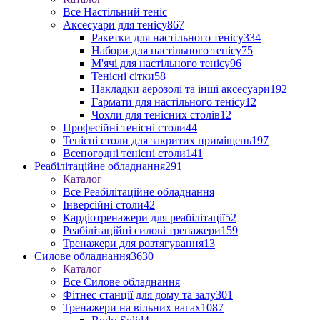
Все Настільний теніс
Аксесуари для тенісу
867
Ракетки для настільного тенісу
334
Набори для настільного тенісу
75
М'ячі для настільного тенісу
96
Тенісні сітки
58
Накладки аерозолі та інші аксесуари
192
Гармати для настільного тенісу
12
Чохли для тенісних столів
12
Професійні тенісні столи
44
Тенісні столи для закритих приміщень
197
Всепогодні тенісні столи
141
Реабілітаційне обладнання
291
Каталог
Все Реабілітаційне обладнання
Інверсійні столи
42
Кардіотренажери для реабілітації
52
Реабілітаційні силові тренажери
159
Тренажери для розтягування
13
Силове обладнання
3630
Каталог
Все Силове обладнання
Фітнес станції для дому та залу
301
Тренажери на вільних вагах
1087