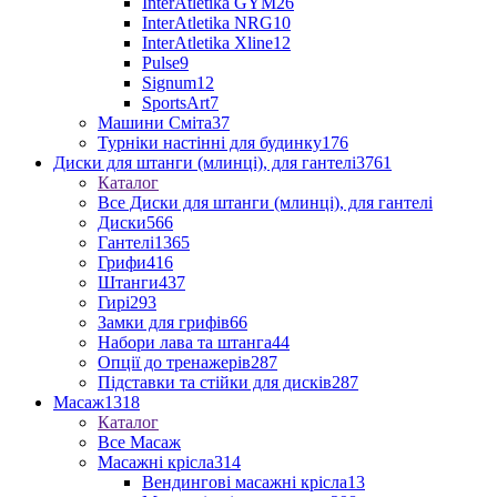
InterAtletika GYM
26
InterAtletika NRG
10
InterAtletika Xline
12
Pulse
9
Signum
12
SportsArt
7
Машини Сміта
37
Турніки настінні для будинку
176
Диски для штанги (млинці), для гантелі
3761
Каталог
Все Диски для штанги (млинці), для гантелі
Диски
566
Гантелі
1365
Грифи
416
Штанги
437
Гирі
293
Замки для грифів
66
Набори лава та штанга
44
Опції до тренажерів
287
Підставки та стійки для дисків
287
Масаж
1318
Каталог
Все Масаж
Масажні крісла
314
Вендингові масажні крісла
13