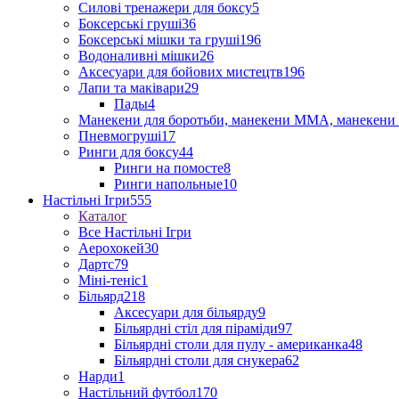
Силові тренажери для боксу
5
Боксерські груші
36
Боксерські мішки та груші
196
Водоналивні мішки
26
Аксесуари для бойових мистецтв
196
Лапи та маківари
29
Пады
4
Манекени для боротьби, манекени ММА, манекени 
Пневмогруші
17
Ринги для боксу
44
Ринги на помосте
8
Ринги напольные
10
Настільні Ігри
555
Каталог
Все Настільні Ігри
Аерохокей
30
Дартс
79
Міні-теніс
1
Більярд
218
Аксесуари для більярду
9
Більярдні стіл для піраміди
97
Більярдні столи для пулу - американка
48
Більярдні столи для снукера
62
Нарди
1
Настільний футбол
170