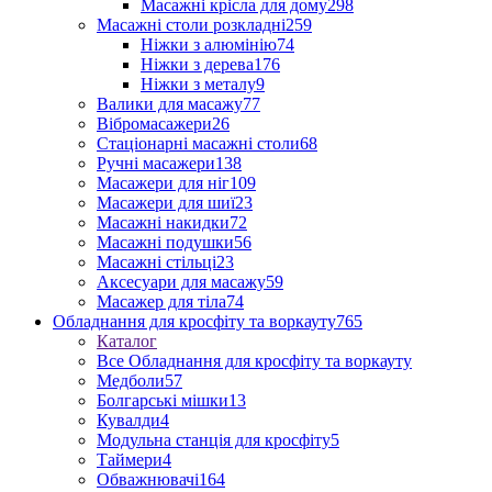
Масажні крісла для дому
298
Масажні столи розкладні
259
Ніжки з алюмінію
74
Ніжки з дерева
176
Ніжки з металу
9
Валики для масажу
77
Вібромасажери
26
Стаціонарні масажні столи
68
Ручні масажери
138
Масажери для ніг
109
Масажери для шиї
23
Масажні накидки
72
Масажні подушки
56
Масажні стільці
23
Аксесуари для масажу
59
Масажер для тіла
74
Обладнання для кросфіту та воркауту
765
Каталог
Все Обладнання для кросфіту та воркауту
Медболи
57
Болгарські мішки
13
Кувалди
4
Модульна станція для кросфіту
5
Таймери
4
Обважнювачі
164