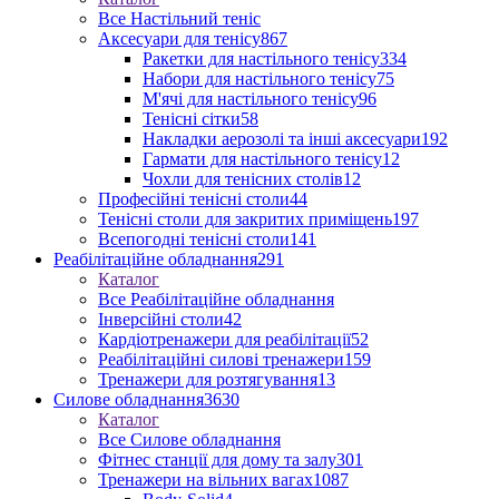
Все Настільний теніс
Аксесуари для тенісу
867
Ракетки для настільного тенісу
334
Набори для настільного тенісу
75
М'ячі для настільного тенісу
96
Тенісні сітки
58
Накладки аерозолі та інші аксесуари
192
Гармати для настільного тенісу
12
Чохли для тенісних столів
12
Професійні тенісні столи
44
Тенісні столи для закритих приміщень
197
Всепогодні тенісні столи
141
Реабілітаційне обладнання
291
Каталог
Все Реабілітаційне обладнання
Інверсійні столи
42
Кардіотренажери для реабілітації
52
Реабілітаційні силові тренажери
159
Тренажери для розтягування
13
Силове обладнання
3630
Каталог
Все Силове обладнання
Фітнес станції для дому та залу
301
Тренажери на вільних вагах
1087