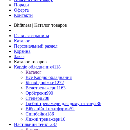
Поради
Оферта
Контакти
Bhfitness | Каталог товаров
Главная страница
Каталог
Персональный раздел
Корзина
Заказ
Каталог товаров
Кардіо обладнання
4118
Каталог
Все Кардіо обладнання
Бігові доріжки
1272
Велотренажери
1163
Орбітреки
990
Степери
208
Гребні тренажери для дому та залу
236
Вібраційні платформи
52
Спінбайки
186
Лижні тренажери
16
Настільний теніс
1237
Каталог