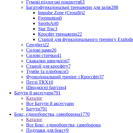
Гумові підлогові покриття
63
Багатофункціональні тренажери для залів
288
Impulse Zone (Crossfit)
2
Freemotion
0
SportsArt
0
Star Trac
3
Кросфіт тренажери
22
Станції для функціонального тренінгу Explod
Сендбегі
22
Силові рами
26
Силові стрічки
41
Скакалки швидкісні
7
Станції для кросфіту
7
Тумби та пліобокси
5
Функціональний тренінг і Кроссфіт
37
Петлі TRX
10
Швидкісні бар'єри
4
Батути й аксесуари
791
Каталог
Все Батути й аксесуари
Батути
791
Бокс, єдиноборства, самоборона
1770
Каталог
Все Бокс, єдиноборства, самоборона
Подушки для боксу
9