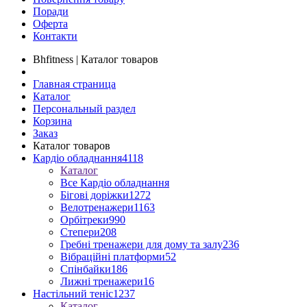
Поради
Оферта
Контакти
Bhfitness | Каталог товаров
Главная страница
Каталог
Персональный раздел
Корзина
Заказ
Каталог товаров
Кардіо обладнання
4118
Каталог
Все Кардіо обладнання
Бігові доріжки
1272
Велотренажери
1163
Орбітреки
990
Степери
208
Гребні тренажери для дому та залу
236
Вібраційні платформи
52
Спінбайки
186
Лижні тренажери
16
Настільний теніс
1237
Каталог