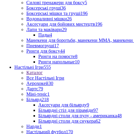
Силові тренажери для боксу
5
Боксерські груші
36
Боксерські мішки та груші
196
Водоналивні мішки
26
Аксесуари для бойових мистецтв
196
Лапи та маківари
29
Пады
4
Манекени для боротьби, манекени ММА, манекени 
Пневмогруші
17
Ринги для боксу
44
Ринги на помосте
8
Ринги напольные
10
Настільні Ігри
555
Каталог
Все Настільні Ігри
Аерохокей
30
Дартс
79
Міні-теніс
1
Більярд
218
Аксесуари для більярду
9
Більярдні стіл для піраміди
97
Більярдні столи для пулу - американка
48
Більярдні столи для снукера
62
Нарди
1
Настільний футбол
170