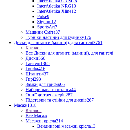
InterAtletika GYM
26
InterAtletika NRG
10
InterAtletika Xline
12
Pulse
9
Signum
12
SportsArt
7
Машини Сміта
37
Турніки настінні для будинку
176
Диски для штанги (млинці), для гантелі
3761
Каталог
Все Диски для штанги (млинці), для гантелі
Диски
566
Гантелі
1365
Грифи
416
Штанги
437
Гирі
293
Замки для грифів
66
Набори лава та штанга
44
Опції до тренажерів
287
Підставки та стійки для дисків
287
Масаж
1318
Каталог
Все Масаж
Масажні крісла
314
Вендингові масажні крісла
13