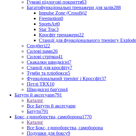
Гумові підлогові покриття
63
Багатофункціональні тренажери для залів
288
Impulse Zone (Crossfit)
2
Freemotion
0
SportsArt
0
Star Trac
3
Кросфіт тренажери
22
Станції для функціонального тренінгу Explod
Сендбегі
22
Силові рами
26
Силові стрічки
41
Скакалки швидкісні
7
Станції для кросфіту
7
Тумби та пліобокси
5
Функціональний тренінг і Кроссфіт
37
Петлі TRX
10
Швидкісні бар'єри
4
Батути й аксесуари
791
Каталог
Все Батути й аксесуари
Батути
791
Бокс, єдиноборства, самоборона
1770
Каталог
Все Бокс, єдиноборства, самоборона
Подушки для боксу
9