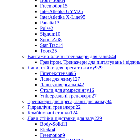
Body-Solid
4
Freemotion
15
InterAtletika GYM
25
InterAtletika X-Line
95
Panatta
13
Pulse
2
Signum
10
SportsArt
8
Star Trac
14
Toorx
25
Вантажно-блочні тренажери для залів
644
Гравітрон. Тренажери для підтягувань і відж
Лави, стійки для преса та жиму
929
Гіперекстензія
95
Лави для жиму
127
Лави універсальні
42
Столи для армреслінгу
16
Універсальні тренажери
27
Тренажери для преса, лави для жиму
94
Гідравлічні тренажери
22
Комбіновані станки
124
Лави стійки підставки для залу
229
Body-Solid
11
Eleiko
4
Freemotion
9