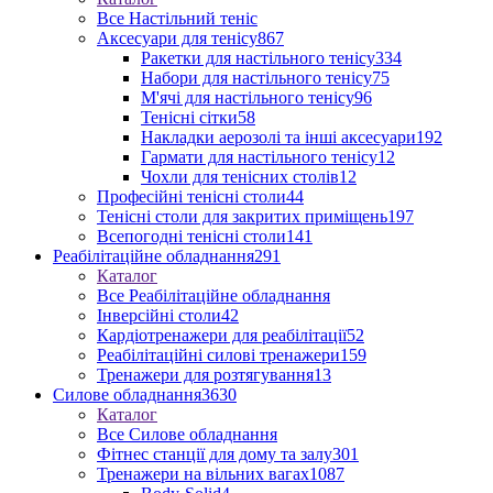
Все Настільний теніс
Аксесуари для тенісу
867
Ракетки для настільного тенісу
334
Набори для настільного тенісу
75
М'ячі для настільного тенісу
96
Тенісні сітки
58
Накладки аерозолі та інші аксесуари
192
Гармати для настільного тенісу
12
Чохли для тенісних столів
12
Професійні тенісні столи
44
Тенісні столи для закритих приміщень
197
Всепогодні тенісні столи
141
Реабілітаційне обладнання
291
Каталог
Все Реабілітаційне обладнання
Інверсійні столи
42
Кардіотренажери для реабілітації
52
Реабілітаційні силові тренажери
159
Тренажери для розтягування
13
Силове обладнання
3630
Каталог
Все Силове обладнання
Фітнес станції для дому та залу
301
Тренажери на вільних вагах
1087