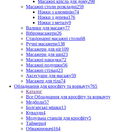
Масажні крісла для дому
298
Масажні столи розкладні
259
Ніжки з алюмінію
74
Ніжки з дерева
176
Ніжки з металу
9
Валики для масажу
77
Вібромасажери
26
Стаціонарні масажні столи
68
Ручні масажери
138
Масажери для ніг
109
Масажери для шиї
23
Масажні накидки
72
Масажні подушки
56
Масажні стільці
23
Аксесуари для масажу
59
Масажер для тіла
74
Обладнання для кросфіту та воркауту
765
Каталог
Все Обладнання для кросфіту та воркауту
Медболи
57
Болгарські мішки
13
Кувалди
4
Модульна станція для кросфіту
5
Таймери
4
Обважнювачі
164