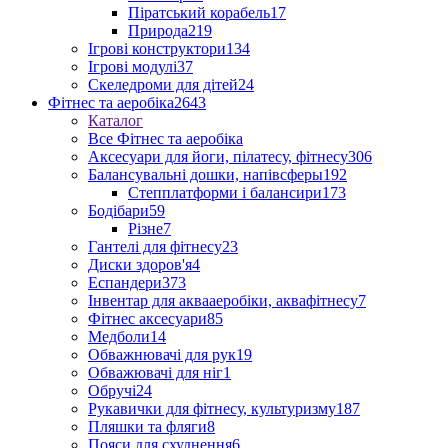
Піратський корабель
17
Природа
219
Ігрові конструктори
134
Ігрові модулі
37
Скеледроми для дітей
24
Фітнес та аеробіка
2643
Каталог
Все Фітнес та аеробіка
Аксесуари для йоги, пілатесу, фітнесу
306
Балансувальні дошки, напівсферы
192
Степплатформи і балансири
173
Бодібари
59
Різне
7
Гантелі для фітнесу
23
Диски здоров'я
4
Еспандери
373
Інвентар для аквааеробіки, аквафітнесу
7
Фітнес аксесуари
85
Медболи
14
Обважнювачі для рук
19
Обважювачі для ніг
1
Обручі
24
Рукавички для фітнесу, культуризму
187
Пляшки та фляги
8
Пояси для схуднення
6