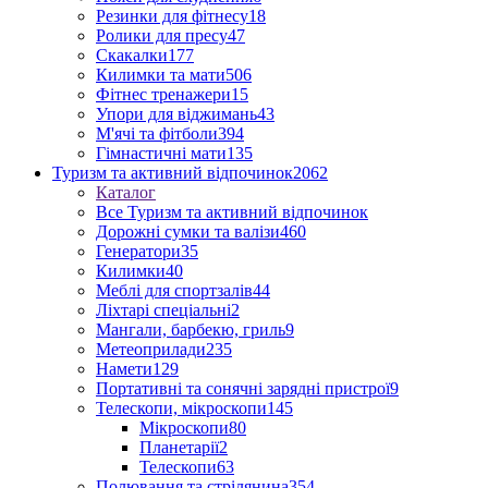
Резинки для фітнесу
18
Ролики для пресу
47
Скакалки
177
Килимки та мати
506
Фітнес тренажери
15
Упори для віджимань
43
М'ячі та фітболи
394
Гімнастичні мати
135
Туризм та активний відпочинок
2062
Каталог
Все Туризм та активний відпочинок
Дорожні сумки та валізи
460
Генератори
35
Килимки
40
Меблі для спортзалів
44
Ліхтарі спеціальні
2
Мангали, барбекю, гриль
9
Метеоприлади
235
Намети
129
Портативні та сонячні зарядні пристрої
9
Телескопи, мікроскопи
145
Мікроскопи
80
Планетарії
2
Телескопи
63
Полювання та стрілянина
354