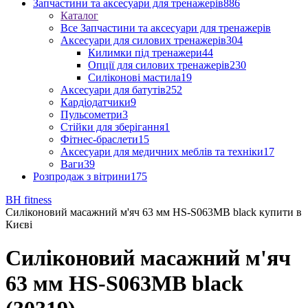
Запчастини та аксесуари для тренажерів
886
Каталог
Все Запчастини та аксесуари для тренажерів
Аксесуари для силових тренажерів
304
Килимки під тренажери
44
Опції для силових тренажерів
230
Силіконові мастила
19
Аксесуари для батутів
252
Кардіодатчики
9
Пульсометри
3
Стійки для зберігання
1
Фітнес-браслети
15
Аксесуари для медичних меблів та техніки
17
Ваги
39
Розпродаж з вітрини
175
BH fitness
Силіконовий масажний м'яч 63 мм HS-S063MB black купити в
Києві
Силіконовий масажний м'яч
63 мм HS-S063MB black