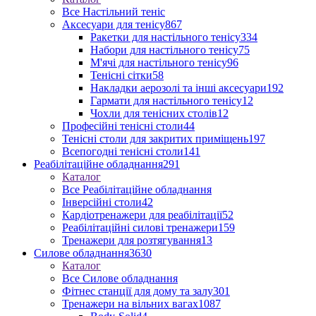
Все Настільний теніс
Аксесуари для тенісу
867
Ракетки для настільного тенісу
334
Набори для настільного тенісу
75
М'ячі для настільного тенісу
96
Тенісні сітки
58
Накладки аерозолі та інші аксесуари
192
Гармати для настільного тенісу
12
Чохли для тенісних столів
12
Професійні тенісні столи
44
Тенісні столи для закритих приміщень
197
Всепогодні тенісні столи
141
Реабілітаційне обладнання
291
Каталог
Все Реабілітаційне обладнання
Інверсійні столи
42
Кардіотренажери для реабілітації
52
Реабілітаційні силові тренажери
159
Тренажери для розтягування
13
Силове обладнання
3630
Каталог
Все Силове обладнання
Фітнес станції для дому та залу
301
Тренажери на вільних вагах
1087