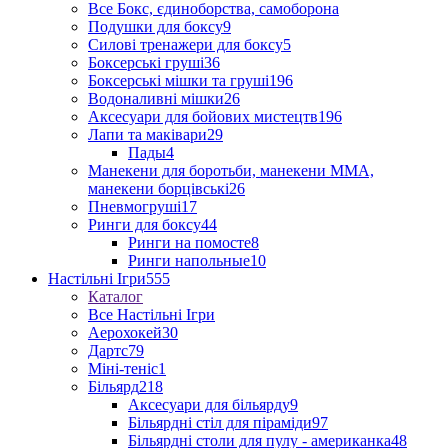
Все Бокс, єдиноборства, самоборона
Подушки для боксу
9
Силові тренажери для боксу
5
Боксерські груші
36
Боксерські мішки та груші
196
Водоналивні мішки
26
Аксесуари для бойових мистецтв
196
Лапи та маківари
29
Пады
4
Манекени для боротьби, манекени ММА,
манекени борцівські
26
Пневмогруші
17
Ринги для боксу
44
Ринги на помосте
8
Ринги напольные
10
Настільні Ігри
555
Каталог
Все Настільні Ігри
Аерохокей
30
Дартс
79
Міні-теніс
1
Більярд
218
Аксесуари для більярду
9
Більярдні стіл для піраміди
97
Більярдні столи для пулу - американка
48