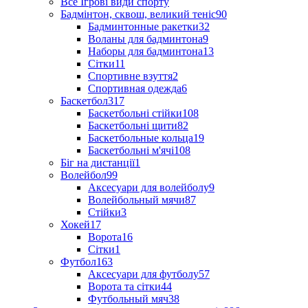
Все Ігрові види спорту
Бадмінтон, сквош, великий теніс
90
Бадминтонные ракетки
32
Воланы для бадминтона
9
Наборы для бадминтона
13
Сітки
11
Спортивне взуття
2
Спортивная одежда
6
Баскетбол
317
Баскетбольні стійки
108
Баскетбольні щити
82
Баскетбольные кольца
19
Баскетбольні м'ячі
108
Біг на дистанції
1
Волейбол
99
Аксесуари для волейболу
9
Волейбольный мячи
87
Стійки
3
Хокей
17
Ворота
16
Сітки
1
Футбол
163
Аксесуари для футболу
57
Ворота та сітки
44
Футбольный мяч
38