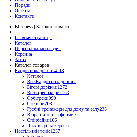
Поради
Оферта
Контакти
Bhfitness | Каталог товаров
Главная страница
Каталог
Персональный раздел
Корзина
Заказ
Каталог товаров
Кардіо обладнання
4118
Каталог
Все Кардіо обладнання
Бігові доріжки
1272
Велотренажери
1163
Орбітреки
990
Степери
208
Гребні тренажери для дому та залу
236
Вібраційні платформи
52
Спінбайки
186
Лижні тренажери
16
Настільний теніс
1237
Каталог