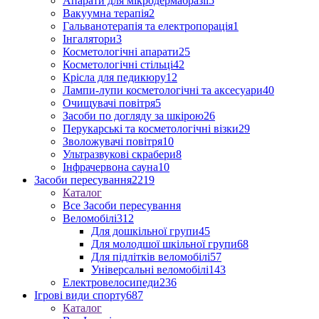
Апарати для мікродермабразії
5
Вакуумна терапія
2
Гальванотерапія та електропорація
1
Інгалятори
3
Косметологічні апарати
25
Косметологічні стільці
42
Крісла для педикюру
12
Лампи-лупи косметологічні та аксесуари
40
Очищувачі повітря
5
Засоби по догляду за шкірою
26
Перукарські та косметологічні візки
29
Зволожувачі повітря
10
Ультразвукові скрабери
8
Інфрачервона сауна
10
Засоби пересування
2219
Каталог
Все Засоби пересування
Веломобілі
312
Для дошкільної групи
45
Для молодшої шкільної групи
68
Для підлітків веломобілі
57
Універсальні веломобілі
143
Електровелосипеди
236
Ігрові види спорту
687
Каталог