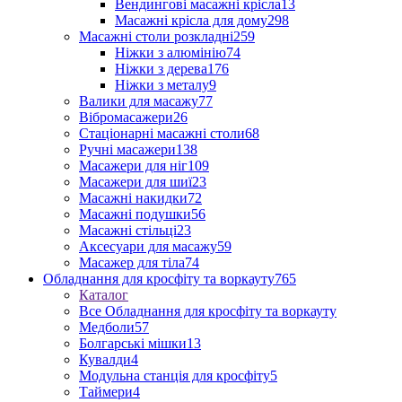
Вендингові масажні крісла
13
Масажні крісла для дому
298
Масажні столи розкладні
259
Ніжки з алюмінію
74
Ніжки з дерева
176
Ніжки з металу
9
Валики для масажу
77
Вібромасажери
26
Стаціонарні масажні столи
68
Ручні масажери
138
Масажери для ніг
109
Масажери для шиї
23
Масажні накидки
72
Масажні подушки
56
Масажні стільці
23
Аксесуари для масажу
59
Масажер для тіла
74
Обладнання для кросфіту та воркауту
765
Каталог
Все Обладнання для кросфіту та воркауту
Медболи
57
Болгарські мішки
13
Кувалди
4
Модульна станція для кросфіту
5
Таймери
4