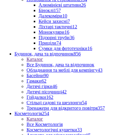
Алюмінієві штативи
26
Біноклі
157
Далекоміри
10
Кейси захисні
7
Ліхтарі тактичні
12
Монокуляри
16
Підзорні труби
36
Приціли
74
Сумки для фототехніки
16
Будинок, дача та відпочинок
856
Каталог
Все Будинок, дача та відпочинок
Обладнання та меблі для кемпінгу
43
Басейни
90
Гамаки
62
Дитячі гірки
46
Дитячі пісочниці
42
Гойдалки
162
Стільці садові та шезлонги
54
Тренажери для відкритого повітря
357
Косметологія
254
Каталог
Все Косметологія
Косметологічні кушетки
33