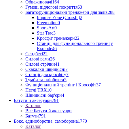
Обважнювачі
164
Гумові підлогові покриття
63
Багатофункціональні тренажери для залів
288
Impulse Zone (Crossfit)
2
Freemotion
0
SportsArt
0
Star Trac
3
Кросфіт тренажери
22
Станції для функціонального тренінгу
Explode
46
Сендбегі
22
Силові рами
26
Силові стрічки
41
Скакалки швидкісні
7
Станції для кросфіту
7
Тумби та пліобокси
5
Функціональний тренінг і Кроссфіт
37
Петлі TRX
10
Швидкісні бар'єри
4
Батути й аксесуари
791
Каталог
Все Батути й аксесуари
Батути
791
Бокс, єдиноборства, самоборона
1770
Каталог