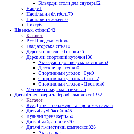
Більярдні столи для снукера
62
Нарди
1
Настільний футбол
170
Настільний хокей
10
Покер
6
Шведські стінки
342
Каталог
Все Шведські стінки
Гладіаторська сітка
10
Дерев'яні шведські стінки
25
Дерев'яні спортивні куточки
138
Аксесуари до шведських стінок
52
Детские прыгунки
0
Спортивный уголок - Бук
0
Спортивный уголок - Сосна
2
Спортивный уголок - Цветной
0
Металеві шведські стінки
135
Дитячі тренажери та ігрові комплекси
1352
Каталог
Все Дитячі тренажери та ігрові комплекси
Дитячі сухі басейни
45
Вуличні тренажери
250
Дитячі майданчики
370
Дитячі гімнастичні комплекси
326
Аквапарк
5