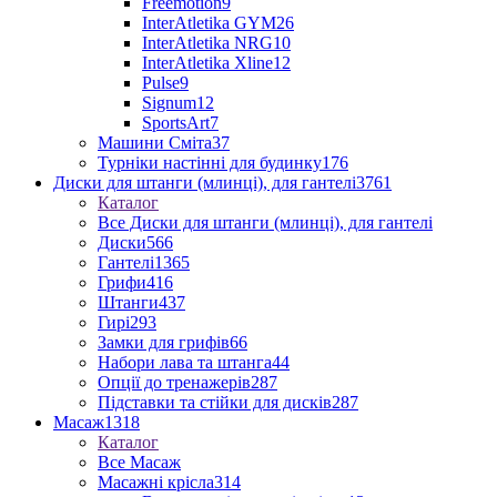
Freemotion
9
InterAtletika GYM
26
InterAtletika NRG
10
InterAtletika Xline
12
Pulse
9
Signum
12
SportsArt
7
Машини Сміта
37
Турніки настінні для будинку
176
Диски для штанги (млинці), для гантелі
3761
Каталог
Все Диски для штанги (млинці), для гантелі
Диски
566
Гантелі
1365
Грифи
416
Штанги
437
Гирі
293
Замки для грифів
66
Набори лава та штанга
44
Опції до тренажерів
287
Підставки та стійки для дисків
287
Масаж
1318
Каталог
Все Масаж
Масажні крісла
314