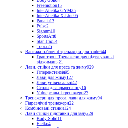
Body-Solid
4
Freemotion
15
InterAtletika GYM
25
InterAtletika X-Line
95
Panatta
13
Pulse
2
Signum
10
SportsArt
8
Star Trac
14
Toorx
25
Вантажно-блочні тренажери для залів
644
Гравітрон. Тренажери для підтягувань і
віджимань
21
Лави, стійки для преса та жиму
929
Гіперекстензія
95
Лави для жиму
127
Лави універсальні
42
Столи для армреслінгу
16
Універсальні тренажери
27
Тренажери для преса, лави для жиму
94
Гідравлічні тренажери
22
Комбіновані станки
124
Лави стійки підставки для залу
229
Body-Solid
11
Eleiko
4