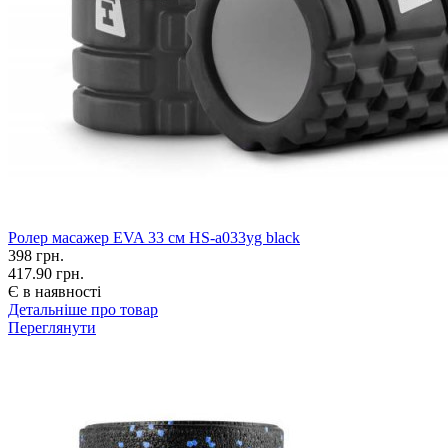
Ролер масажер EVA 33 см HS-a033yg black
398
грн.
417.90 грн.
Є в наявності
Детальніше про товар
Переглянути