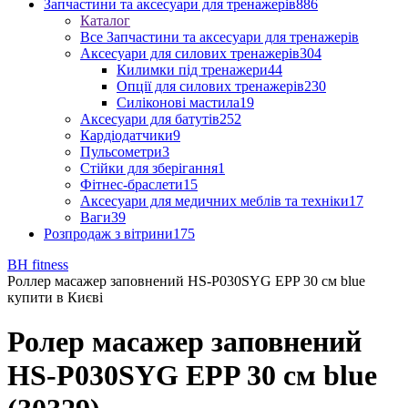
Запчастини та аксесуари для тренажерів
886
Каталог
Все Запчастини та аксесуари для тренажерів
Аксесуари для силових тренажерів
304
Килимки під тренажери
44
Опції для силових тренажерів
230
Силіконові мастила
19
Аксесуари для батутів
252
Кардіодатчики
9
Пульсометри
3
Стійки для зберігання
1
Фітнес-браслети
15
Аксесуари для медичних меблів та техніки
17
Ваги
39
Розпродаж з вітрини
175
BH fitness
Роллер масажер заповнений HS-P030SYG EPP 30 см blue
купити в Києві
Ролер масажер заповнений
HS-P030SYG EPP 30 см blue