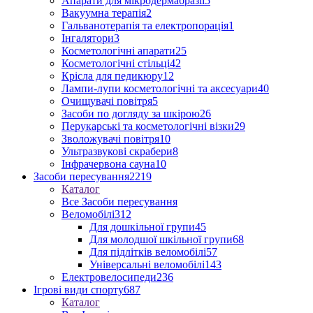
Апарати для мікродермабразії
5
Вакуумна терапія
2
Гальванотерапія та електропорація
1
Інгалятори
3
Косметологічні апарати
25
Косметологічні стільці
42
Крісла для педикюру
12
Лампи-лупи косметологічні та аксесуари
40
Очищувачі повітря
5
Засоби по догляду за шкірою
26
Перукарські та косметологічні візки
29
Зволожувачі повітря
10
Ультразвукові скрабери
8
Інфрачервона сауна
10
Засоби пересування
2219
Каталог
Все Засоби пересування
Веломобілі
312
Для дошкільної групи
45
Для молодшої шкільної групи
68
Для підлітків веломобілі
57
Універсальні веломобілі
143
Електровелосипеди
236
Ігрові види спорту
687
Каталог