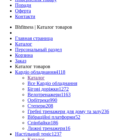
Поради
Оферта
Контакти
Bhfitness | Каталог товаров
Главная страница
Каталог
Персональный раздел
Корзина
Заказ
Каталог товаров
Кардіо обладнання
4118
Каталог
Все Кардіо обладнання
Бігові доріжки
1272
Велотренажери
1163
Орбітреки
990
Степери
208
Гребні тренажери для дому та залу
236
Вібраційні платформи
52
Спінбайки
186
Лижні тренажери
16
Настільний теніс
1237
Каталог