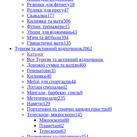
Резинки для фітнесу
18
Ролики для пресу
47
Скакалки
177
Килимки та мати
506
Фітнес тренажери
15
Упори для віджимань
43
М'ячі та фітболи
394
Гімнастичні мати
135
Туризм та активний відпочинок
2062
Каталог
Все Туризм та активний відпочинок
Дорожні сумки та валізи
460
Генератори
35
Килимки
40
Меблі для спортзалів
44
Ліхтарі спеціальні
2
Мангали, барбекю, гриль
9
Метеоприлади
235
Намети
129
Портативні та сонячні зарядні пристрої
9
Телескопи, мікроскопи
145
Мікроскопи
80
Планетарії
2
Телескопи
63
Полювання та стрілянина
354