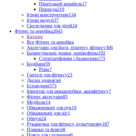
Піратський корабель
17
Природа
219
Ігрові конструктори
134
Ігрові модулі
37
Скеледроми для дітей
24
Фітнес та аеробіка
2643
Каталог
Все Фітнес та аеробіка
Аксесуари для йоги, пілатесу, фітнесу
306
Балансувальні дошки, напівсферы
192
Степплатформи і балансири
173
Бодібари
59
Різне
7
Гантелі для фітнесу
23
Диски здоров'я
4
Еспандери
373
Інвентар для аквааеробіки, аквафітнесу
7
Фітнес аксесуари
85
Медболи
14
Обважнювачі для рук
19
Обважювачі для ніг
1
Обручі
24
Рукавички для фітнесу, культуризму
187
Пляшки та фляги
8
Пояси для схуднення
6