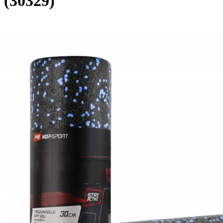
(30329)