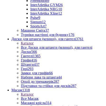
Freemotion
9
InterAtletika GYM
26
InterAtletika NRG
10
InterAtletika Xline
12
Pulse
9
Signum
12
SportsArt
7
Машини Сміта
37
Турніки настінні для будинку
176
Диски для штанги (млинці), для гантелі
3761
Каталог
Все Диски для штанги (млинці), для гантелі
Диски
566
Гантелі
1365
Грифи
416
Штанги
437
Гирі
293
Замки для грифів
66
Набори лава та штанга
44
Опції до тренажерів
287
Підставки та стійки для дисків
287
Масаж
1318
Каталог
Все Масаж
Масажні крісла
314