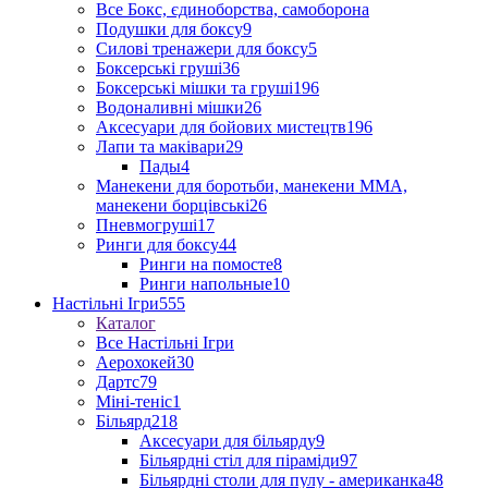
Все Бокс, єдиноборства, самоборона
Подушки для боксу
9
Силові тренажери для боксу
5
Боксерські груші
36
Боксерські мішки та груші
196
Водоналивні мішки
26
Аксесуари для бойових мистецтв
196
Лапи та маківари
29
Пады
4
Манекени для боротьби, манекени ММА,
манекени борцівські
26
Пневмогруші
17
Ринги для боксу
44
Ринги на помосте
8
Ринги напольные
10
Настільні Ігри
555
Каталог
Все Настільні Ігри
Аерохокей
30
Дартс
79
Міні-теніс
1
Більярд
218
Аксесуари для більярду
9
Більярдні стіл для піраміди
97
Більярдні столи для пулу - американка
48