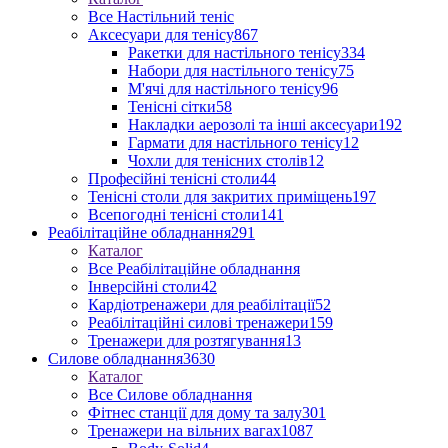
Все Настільний теніс
Аксесуари для тенісу
867
Ракетки для настільного тенісу
334
Набори для настільного тенісу
75
М'ячі для настільного тенісу
96
Тенісні сітки
58
Накладки аерозолі та інші аксесуари
192
Гармати для настільного тенісу
12
Чохли для тенісних столів
12
Професійні тенісні столи
44
Тенісні столи для закритих приміщень
197
Всепогодні тенісні столи
141
Реабілітаційне обладнання
291
Каталог
Все Реабілітаційне обладнання
Інверсійні столи
42
Кардіотренажери для реабілітації
52
Реабілітаційні силові тренажери
159
Тренажери для розтягування
13
Силове обладнання
3630
Каталог
Все Силове обладнання
Фітнес станції для дому та залу
301
Тренажери на вільних вагах
1087