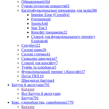
Обважнювачі
164
Гумові підлогові покриття
63
Багатофункціональні тренажери для залів
288
Impulse Zone (Crossfit)
2
Freemotion
0
SportsArt
0
Star Trac
3
Кросфіт тренажери
22
Станції для функціонального тренінгу
Explode
46
Сендбегі
22
Силові рами
26
Силові стрічки
41
Скакалки швидкісні
7
Станції для кросфіту
7
Тумби та пліобокси
5
Функціональний тренінг і Кроссфіт
37
Петлі TRX
10
Швидкісні бар'єри
4
Батути й аксесуари
791
Каталог
Все Батути й аксесуари
Батути
791
Бокс, єдиноборства, самоборона
1770
Каталог