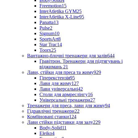
Body-Solid
4
Freemotion
15
InterAtletika GYM
25
InterAtletika X-Line
95
Panatta
13
Pulse
2
Signum
10
SportsArt
8
Star Trac
14
Toorx
25
Вантажно-блочні тренажери для залів
644
Гравітрон. Тренажери для підтягувань і
віджимань
21
Лави, стійки для преса та жиму
929
Гіперекстензія
95
Лави для жиму
127
Лави універсальні
42
Столи для армреслінгу
16
Універсальні тренажери
27
Тренажери для преса, лави для жиму
94
Гідравлічні тренажери
22
Комбіновані станки
124
Лави стійки підставки для залу
229
Body-Solid
11
Eleiko
4