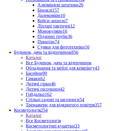
Алюмінієві штативи
26
Біноклі
157
Далекоміри
10
Кейси захисні
7
Ліхтарі тактичні
12
Монокуляри
16
Підзорні труби
36
Приціли
74
Сумки для фототехніки
16
Будинок, дача та відпочинок
856
Каталог
Все Будинок, дача та відпочинок
Обладнання та меблі для кемпінгу
43
Басейни
90
Гамаки
62
Дитячі гірки
46
Дитячі пісочниці
42
Гойдалки
162
Стільці садові та шезлонги
54
Тренажери для відкритого повітря
357
Косметологія
254
Каталог
Все Косметологія
Косметологічні кушетки
33