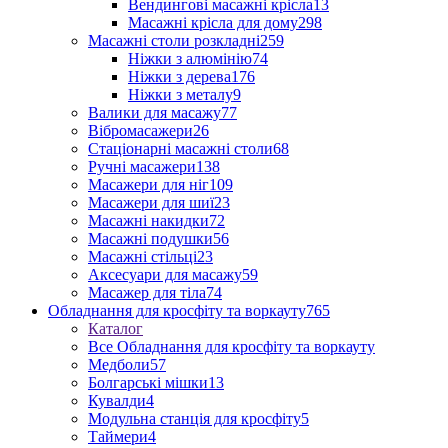
Вендингові масажні крісла
13
Масажні крісла для дому
298
Масажні столи розкладні
259
Ніжки з алюмінію
74
Ніжки з дерева
176
Ніжки з металу
9
Валики для масажу
77
Вібромасажери
26
Стаціонарні масажні столи
68
Ручні масажери
138
Масажери для ніг
109
Масажери для шиї
23
Масажні накидки
72
Масажні подушки
56
Масажні стільці
23
Аксесуари для масажу
59
Масажер для тіла
74
Обладнання для кросфіту та воркауту
765
Каталог
Все Обладнання для кросфіту та воркауту
Медболи
57
Болгарські мішки
13
Кувалди
4
Модульна станція для кросфіту
5
Таймери
4