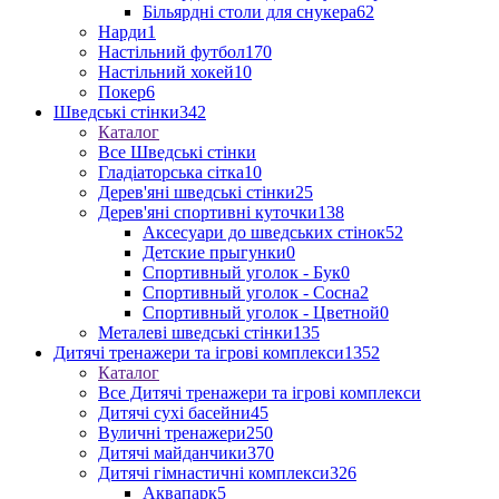
Більярдні столи для снукера
62
Нарди
1
Настільний футбол
170
Настільний хокей
10
Покер
6
Шведські стінки
342
Каталог
Все Шведські стінки
Гладіаторська сітка
10
Дерев'яні шведські стінки
25
Дерев'яні спортивні куточки
138
Аксесуари до шведських стінок
52
Детские прыгунки
0
Спортивный уголок - Бук
0
Спортивный уголок - Сосна
2
Спортивный уголок - Цветной
0
Металеві шведські стінки
135
Дитячі тренажери та ігрові комплекси
1352
Каталог
Все Дитячі тренажери та ігрові комплекси
Дитячі сухі басейни
45
Вуличні тренажери
250
Дитячі майданчики
370
Дитячі гімнастичні комплекси
326
Аквапарк
5