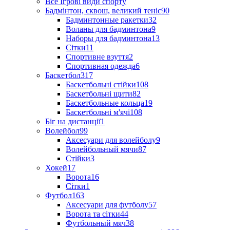
Все Ігрові види спорту
Бадмінтон, сквош, великий теніс
90
Бадминтонные ракетки
32
Воланы для бадминтона
9
Наборы для бадминтона
13
Сітки
11
Спортивне взуття
2
Спортивная одежда
6
Баскетбол
317
Баскетбольні стійки
108
Баскетбольні щити
82
Баскетбольные кольца
19
Баскетбольні м'ячі
108
Біг на дистанції
1
Волейбол
99
Аксесуари для волейболу
9
Волейбольный мячи
87
Стійки
3
Хокей
17
Ворота
16
Сітки
1
Футбол
163
Аксесуари для футболу
57
Ворота та сітки
44
Футбольный мяч
38