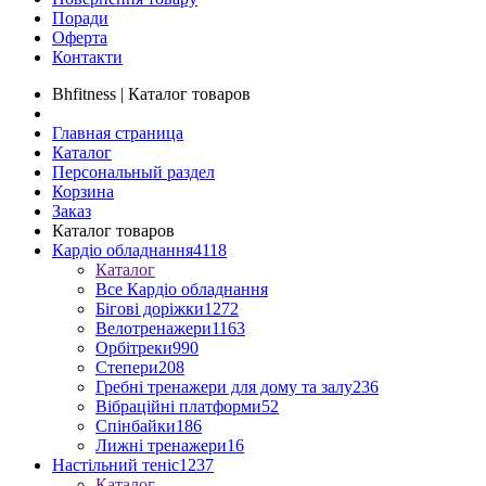
Поради
Оферта
Контакти
Bhfitness | Каталог товаров
Главная страница
Каталог
Персональный раздел
Корзина
Заказ
Каталог товаров
Кардіо обладнання
4118
Каталог
Все Кардіо обладнання
Бігові доріжки
1272
Велотренажери
1163
Орбітреки
990
Степери
208
Гребні тренажери для дому та залу
236
Вібраційні платформи
52
Спінбайки
186
Лижні тренажери
16
Настільний теніс
1237
Каталог