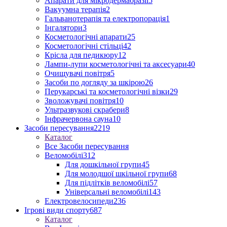
Апарати для мікродермабразії
5
Вакуумна терапія
2
Гальванотерапія та електропорація
1
Інгалятори
3
Косметологічні апарати
25
Косметологічні стільці
42
Крісла для педикюру
12
Лампи-лупи косметологічні та аксесуари
40
Очищувачі повітря
5
Засоби по догляду за шкірою
26
Перукарські та косметологічні візки
29
Зволожувачі повітря
10
Ультразвукові скрабери
8
Інфрачервона сауна
10
Засоби пересування
2219
Каталог
Все Засоби пересування
Веломобілі
312
Для дошкільної групи
45
Для молодшої шкільної групи
68
Для підлітків веломобілі
57
Універсальні веломобілі
143
Електровелосипеди
236
Ігрові види спорту
687
Каталог