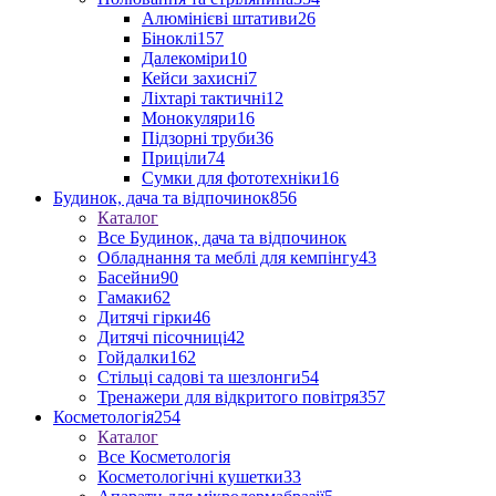
Алюмінієві штативи
26
Біноклі
157
Далекоміри
10
Кейси захисні
7
Ліхтарі тактичні
12
Монокуляри
16
Підзорні труби
36
Приціли
74
Сумки для фототехніки
16
Будинок, дача та відпочинок
856
Каталог
Все Будинок, дача та відпочинок
Обладнання та меблі для кемпінгу
43
Басейни
90
Гамаки
62
Дитячі гірки
46
Дитячі пісочниці
42
Гойдалки
162
Стільці садові та шезлонги
54
Тренажери для відкритого повітря
357
Косметологія
254
Каталог
Все Косметологія
Косметологічні кушетки
33