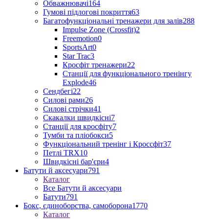
Обважнювачі
164
Гумові підлогові покриття
63
Багатофункціональні тренажери для залів
288
Impulse Zone (Crossfit)
2
Freemotion
0
SportsArt
0
Star Trac
3
Кросфіт тренажери
22
Станції для функціонального тренінгу
Explode
46
Сендбегі
22
Силові рами
26
Силові стрічки
41
Скакалки швидкісні
7
Станції для кросфіту
7
Тумби та пліобокси
5
Функціональний тренінг і Кроссфіт
37
Петлі TRX
10
Швидкісні бар'єри
4
Батути й аксесуари
791
Каталог
Все Батути й аксесуари
Батути
791
Бокс, єдиноборства, самоборона
1770
Каталог