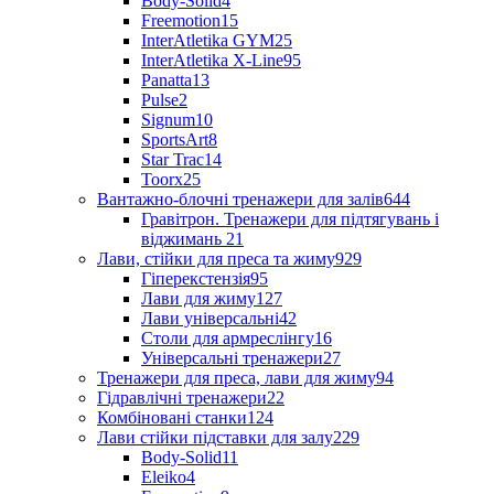
Body-Solid
4
Freemotion
15
InterAtletika GYM
25
InterAtletika X-Line
95
Panatta
13
Pulse
2
Signum
10
SportsArt
8
Star Trac
14
Toorx
25
Вантажно-блочні тренажери для залів
644
Гравітрон. Тренажери для підтягувань і
віджимань
21
Лави, стійки для преса та жиму
929
Гіперекстензія
95
Лави для жиму
127
Лави універсальні
42
Столи для армреслінгу
16
Універсальні тренажери
27
Тренажери для преса, лави для жиму
94
Гідравлічні тренажери
22
Комбіновані станки
124
Лави стійки підставки для залу
229
Body-Solid
11
Eleiko
4