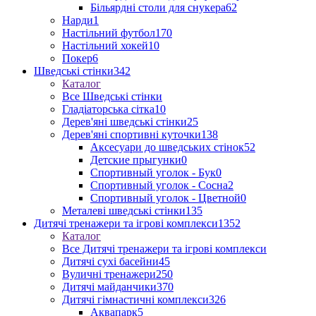
Більярдні столи для снукера
62
Нарди
1
Настільний футбол
170
Настільний хокей
10
Покер
6
Шведські стінки
342
Каталог
Все Шведські стінки
Гладіаторська сітка
10
Дерев'яні шведські стінки
25
Дерев'яні спортивні куточки
138
Аксесуари до шведських стінок
52
Детские прыгунки
0
Спортивный уголок - Бук
0
Спортивный уголок - Сосна
2
Спортивный уголок - Цветной
0
Металеві шведські стінки
135
Дитячі тренажери та ігрові комплекси
1352
Каталог
Все Дитячі тренажери та ігрові комплекси
Дитячі сухі басейни
45
Вуличні тренажери
250
Дитячі майданчики
370
Дитячі гімнастичні комплекси
326
Аквапарк
5