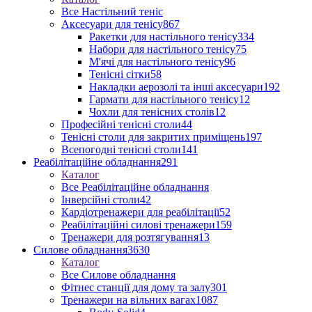
Все Настільний теніс
Аксесуари для тенісу
867
Ракетки для настільного тенісу
334
Набори для настільного тенісу
75
М'ячі для настільного тенісу
96
Тенісні сітки
58
Накладки аерозолі та інші аксесуари
192
Гармати для настільного тенісу
12
Чохли для тенісних столів
12
Професійні тенісні столи
44
Тенісні столи для закритих приміщень
197
Всепогодні тенісні столи
141
Реабілітаційне обладнання
291
Каталог
Все Реабілітаційне обладнання
Інверсійні столи
42
Кардіотренажери для реабілітації
52
Реабілітаційні силові тренажери
159
Тренажери для розтягування
13
Силове обладнання
3630
Каталог
Все Силове обладнання
Фітнес станції для дому та залу
301
Тренажери на вільних вагах
1087