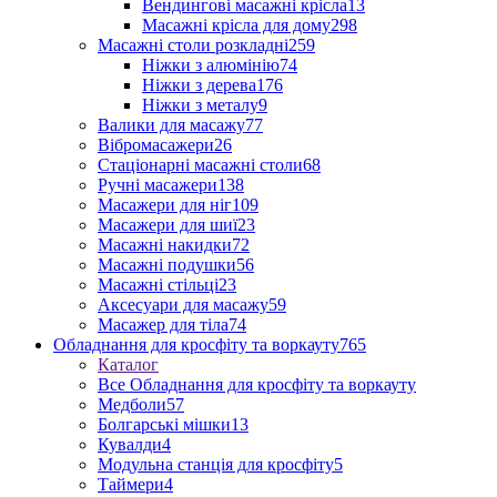
Вендингові масажні крісла
13
Масажні крісла для дому
298
Масажні столи розкладні
259
Ніжки з алюмінію
74
Ніжки з дерева
176
Ніжки з металу
9
Валики для масажу
77
Вібромасажери
26
Стаціонарні масажні столи
68
Ручні масажери
138
Масажери для ніг
109
Масажери для шиї
23
Масажні накидки
72
Масажні подушки
56
Масажні стільці
23
Аксесуари для масажу
59
Масажер для тіла
74
Обладнання для кросфіту та воркауту
765
Каталог
Все Обладнання для кросфіту та воркауту
Медболи
57
Болгарські мішки
13
Кувалди
4
Модульна станція для кросфіту
5
Таймери
4