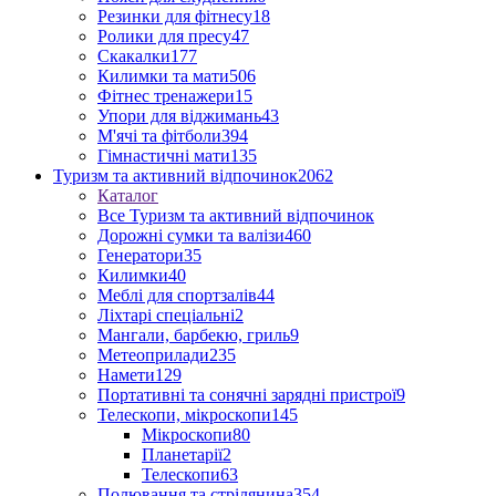
Резинки для фітнесу
18
Ролики для пресу
47
Скакалки
177
Килимки та мати
506
Фітнес тренажери
15
Упори для віджимань
43
М'ячі та фітболи
394
Гімнастичні мати
135
Туризм та активний відпочинок
2062
Каталог
Все Туризм та активний відпочинок
Дорожні сумки та валізи
460
Генератори
35
Килимки
40
Меблі для спортзалів
44
Ліхтарі спеціальні
2
Мангали, барбекю, гриль
9
Метеоприлади
235
Намети
129
Портативні та сонячні зарядні пристрої
9
Телескопи, мікроскопи
145
Мікроскопи
80
Планетарії
2
Телескопи
63
Полювання та стрілянина
354