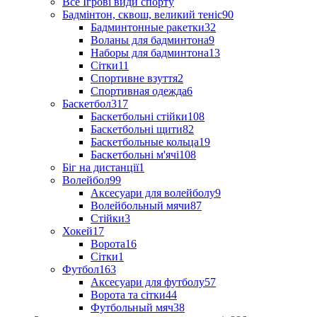
Все Ігрові види спорту
Бадмінтон, сквош, великий теніс
90
Бадминтонные ракетки
32
Воланы для бадминтона
9
Наборы для бадминтона
13
Сітки
11
Спортивне взуття
2
Спортивная одежда
6
Баскетбол
317
Баскетбольні стійки
108
Баскетбольні щити
82
Баскетбольные кольца
19
Баскетбольні м'ячі
108
Біг на дистанції
1
Волейбол
99
Аксесуари для волейболу
9
Волейбольный мячи
87
Стійки
3
Хокей
17
Ворота
16
Сітки
1
Футбол
163
Аксесуари для футболу
57
Ворота та сітки
44
Футбольный мяч
38