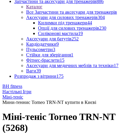
Запчастини та аксесуари для тренажерів
886
Каталог
Все Запчастини та аксесуари для тренажерів
Аксесуари для силових тренажерів
304
Килимки під тренажери
44
Опції для силових тренажерів
230
Силіконові мастила
19
Аксесуари для батутів
252
Кардіодатчики
9
Пульсометри
3
Стійки для зберігання
1
Фітнес-браслети
15
Аксесуари для медичних меблів та техніки
17
Ваги
39
Розпродаж з вітрини
175
BH fitness
Настільні Ігри
Міні-теніс
Мини-теннис Torneo TRN-NT купити в Києві
Міні-теніс Torneo TRN-NT
(5268)