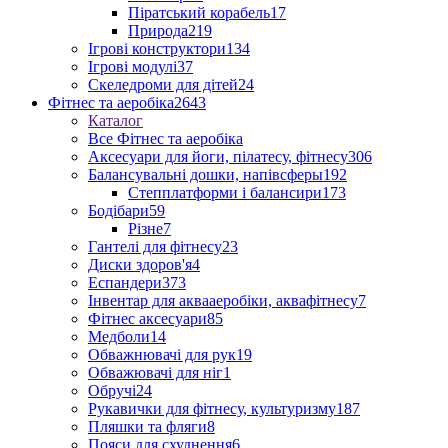
Піратський корабель
17
Природа
219
Ігрові конструктори
134
Ігрові модулі
37
Скеледроми для дітей
24
Фітнес та аеробіка
2643
Каталог
Все Фітнес та аеробіка
Аксесуари для йоги, пілатесу, фітнесу
306
Балансувальні дошки, напівсферы
192
Степплатформи і балансири
173
Бодібари
59
Різне
7
Гантелі для фітнесу
23
Диски здоров'я
4
Еспандери
373
Інвентар для аквааеробіки, аквафітнесу
7
Фітнес аксесуари
85
Медболи
14
Обважнювачі для рук
19
Обважювачі для ніг
1
Обручі
24
Рукавички для фітнесу, культуризму
187
Пляшки та фляги
8
Пояси для схуднення
6