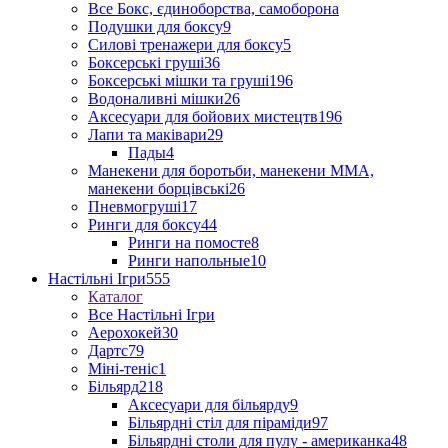
Все Бокс, єдиноборства, самоборона
Подушки для боксу
9
Силові тренажери для боксу
5
Боксерські груші
36
Боксерські мішки та груші
196
Водоналивні мішки
26
Аксесуари для бойових мистецтв
196
Лапи та маківари
29
Пады
4
Манекени для боротьби, манекени ММА,
манекени борцівські
26
Пневмогруші
17
Ринги для боксу
44
Ринги на помосте
8
Ринги напольные
10
Настільні Ігри
555
Каталог
Все Настільні Ігри
Аерохокей
30
Дартс
79
Міні-теніс
1
Більярд
218
Аксесуари для більярду
9
Більярдні стіл для піраміди
97
Більярдні столи для пулу - американка
48