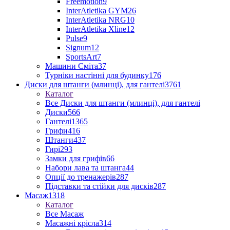
Freemotion
9
InterAtletika GYM
26
InterAtletika NRG
10
InterAtletika Xline
12
Pulse
9
Signum
12
SportsArt
7
Машини Сміта
37
Турніки настінні для будинку
176
Диски для штанги (млинці), для гантелі
3761
Каталог
Все Диски для штанги (млинці), для гантелі
Диски
566
Гантелі
1365
Грифи
416
Штанги
437
Гирі
293
Замки для грифів
66
Набори лава та штанга
44
Опції до тренажерів
287
Підставки та стійки для дисків
287
Масаж
1318
Каталог
Все Масаж
Масажні крісла
314