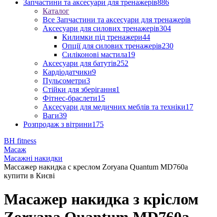
Запчастини та аксесуари для тренажерів
886
Каталог
Все Запчастини та аксесуари для тренажерів
Аксесуари для силових тренажерів
304
Килимки під тренажери
44
Опції для силових тренажерів
230
Силіконові мастила
19
Аксесуари для батутів
252
Кардіодатчики
9
Пульсометри
3
Стійки для зберігання
1
Фітнес-браслети
15
Аксесуари для медичних меблів та техніки
17
Ваги
39
Розпродаж з вітрини
175
BH fitness
Масаж
Масажні накидки
Массажер накидка с креслом Zoryana Quantum MD760a
купити в Києві
Масажер накидка з кріслом