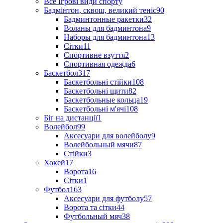
Все Ігрові види спорту
Бадмінтон, сквош, великий теніс
90
Бадминтонные ракетки
32
Воланы для бадминтона
9
Наборы для бадминтона
13
Сітки
11
Спортивне взуття
2
Спортивная одежда
6
Баскетбол
317
Баскетбольні стійки
108
Баскетбольні щити
82
Баскетбольные кольца
19
Баскетбольні м'ячі
108
Біг на дистанції
1
Волейбол
99
Аксесуари для волейболу
9
Волейбольный мячи
87
Стійки
3
Хокей
17
Ворота
16
Сітки
1
Футбол
163
Аксесуари для футболу
57
Ворота та сітки
44
Футбольный мяч
38