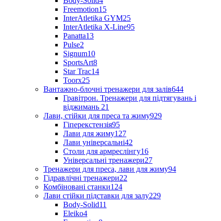
Body-Solid
4
Freemotion
15
InterAtletika GYM
25
InterAtletika X-Line
95
Panatta
13
Pulse
2
Signum
10
SportsArt
8
Star Trac
14
Toorx
25
Вантажно-блочні тренажери для залів
644
Гравітрон. Тренажери для підтягувань і
віджимань
21
Лави, стійки для преса та жиму
929
Гіперекстензія
95
Лави для жиму
127
Лави універсальні
42
Столи для армреслінгу
16
Універсальні тренажери
27
Тренажери для преса, лави для жиму
94
Гідравлічні тренажери
22
Комбіновані станки
124
Лави стійки підставки для залу
229
Body-Solid
11
Eleiko
4