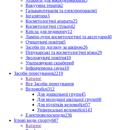
Апарати для мікродермабразії
5
Вакуумна терапія
2
Гальванотерапія та електропорація
1
Інгалятори
3
Косметологічні апарати
25
Косметологічні стільці
42
Крісла для педикюру
12
Лампи-лупи косметологічні та аксесуари
40
Очищувачі повітря
5
Засоби по догляду за шкірою
26
Перукарські та косметологічні візки
29
Зволожувачі повітря
10
Ультразвукові скрабери
8
Інфрачервона сауна
10
Засоби пересування
2219
Каталог
Все Засоби пересування
Веломобілі
312
Для дошкільної групи
45
Для молодшої шкільної групи
68
Для підлітків веломобілі
57
Універсальні веломобілі
143
Електровелосипеди
236
Ігрові види спорту
687
Каталог