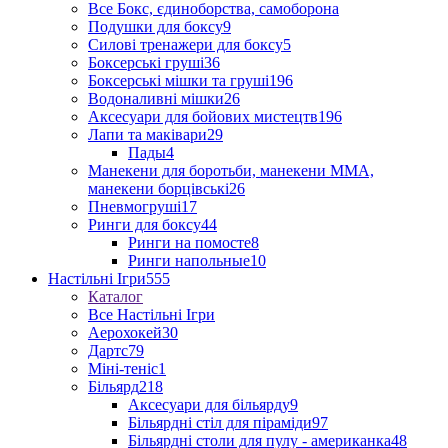
Все Бокс, єдиноборства, самоборона
Подушки для боксу
9
Силові тренажери для боксу
5
Боксерські груші
36
Боксерські мішки та груші
196
Водоналивні мішки
26
Аксесуари для бойових мистецтв
196
Лапи та маківари
29
Пады
4
Манекени для боротьби, манекени ММА,
манекени борцівські
26
Пневмогруші
17
Ринги для боксу
44
Ринги на помосте
8
Ринги напольные
10
Настільні Ігри
555
Каталог
Все Настільні Ігри
Аерохокей
30
Дартс
79
Міні-теніс
1
Більярд
218
Аксесуари для більярду
9
Більярдні стіл для піраміди
97
Більярдні столи для пулу - американка
48