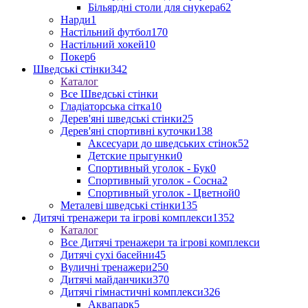
Більярдні столи для снукера
62
Нарди
1
Настільний футбол
170
Настільний хокей
10
Покер
6
Шведські стінки
342
Каталог
Все Шведські стінки
Гладіаторська сітка
10
Дерев'яні шведські стінки
25
Дерев'яні спортивні куточки
138
Аксесуари до шведських стінок
52
Детские прыгунки
0
Спортивный уголок - Бук
0
Спортивный уголок - Сосна
2
Спортивный уголок - Цветной
0
Металеві шведські стінки
135
Дитячі тренажери та ігрові комплекси
1352
Каталог
Все Дитячі тренажери та ігрові комплекси
Дитячі сухі басейни
45
Вуличні тренажери
250
Дитячі майданчики
370
Дитячі гімнастичні комплекси
326
Аквапарк
5