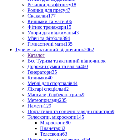
Резинки для фітнесу
18
Ролики для пресу
47
Скакалки
177
Килимки та мати
506
Фітнес тренажери
15
Упори для віджимань
43
М'ячі та фітболи
394
Гімнастичні мати
135
Туризм та активний відпочинок
2062
Каталог
Все Туризм та активний відпочинок
Дорожні сумки та валізи
460
Генератори
35
Килимки
40
Меблі для спортзалів
44
Ліхтарі спеціальні
2
Мангали, барбекю, гриль
9
Метеоприлади
235
Намети
129
Портативні та сонячні зарядні пристрої
9
Телескопи, мікроскопи
145
Мікроскопи
80
Планетарії
2
Телескопи
63
Полювання та стрілянина
354