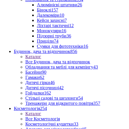
Алюмінієві штативи
26
Біноклі
157
Далекоміри
10
Кейси захисні
7
Ліхтарі тактичні
12
Монокуляри
16
Підзорні труби
36
Приціли
74
Сумки для фототехніки
16
Будинок, дача та відпочинок
856
Каталог
Все Будинок, дача та відпочинок
Обладнання та меблі для кемпінгу
43
Басейни
90
Гамаки
62
Дитячі гірки
46
Дитячі пісочниці
42
Гойдалки
162
Стільці садові та шезлонги
54
Тренажери для відкритого повітря
357
Косметологія
254
Каталог
Все Косметологія
Косметологічні кушетки
33