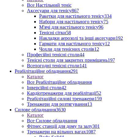
Все Настільний теніс
Аксесуари для тенісу
867
Ракетки для настільного тенісу
334
Набори для настільного тенісу
75
М'ячі для настільного тенісу
96
Тенісні сітки
58
Накладки аерозолі та інші аксесуари
192
Гармати для настільного тенісу
12
Чохли для тенісних столів
12
Професійні тенісні столи
44
Тенісні столи для закритих приміщень
197
Всепогодні тенісні столи
141
Реабілітаційне обладнання
291
Каталог
Все Реабілітаційне обладнання
Інверсійні столи
42
Кардіотренажери для реабілітації
52
Реабілітаційні силові тренажери
159
Тренажери для розтягування
13
Силове обладнання
3630
Каталог
Все Силове обладнання
Фітнес станції для дому та залу
301
Тренажери на вільних вагах
1087