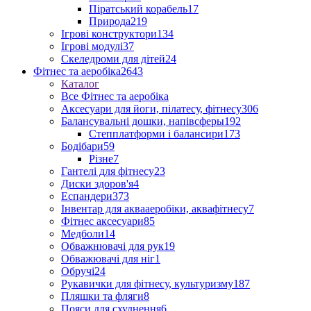
Піратський корабель
17
Природа
219
Ігрові конструктори
134
Ігрові модулі
37
Скеледроми для дітей
24
Фітнес та аеробіка
2643
Каталог
Все Фітнес та аеробіка
Аксесуари для йоги, пілатесу, фітнесу
306
Балансувальні дошки, напівсферы
192
Степплатформи і балансири
173
Бодібари
59
Різне
7
Гантелі для фітнесу
23
Диски здоров'я
4
Еспандери
373
Інвентар для аквааеробіки, аквафітнесу
7
Фітнес аксесуари
85
Медболи
14
Обважнювачі для рук
19
Обважювачі для ніг
1
Обручі
24
Рукавички для фітнесу, культуризму
187
Пляшки та фляги
8
Пояси для схуднення
6