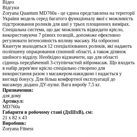
Відео
Відгуки
Zoryana Quantum MD760a - це єдина представлена на території
України модель серед багатого функціоналу якої є можливість
підстроювання роликів для шиї у трьох площинних вимірах.
Спеціальна система, що дає можливість відкидати крісло,
використовуючи 7 різних позицій, допоможе ефективно
регулювати інтенсивність впливу масажу. На озброєнні
Квантум знаходяться 12 спеціалізованих роликів, які надають
поліпшену опрацювання спинний області, а також ділянок
шийного відділу. Необхідно відзначити, що для області
сідниць передбачений 3-ступінчастий вібромасаж. Що входить
в набір дерев'яне крісло спеціально створено для
використання разом з масажером-накидкою і надається у
вигляді бонусу. Для більш комфортної експлуатації до
масажеру додано ДУ-пульт. Вага виробу 7,5 кг.
Призначення:
для дому
Артикул:
MD760a
Габарити в робочому стані (ДхШхВ), см:
21 х 82 х 43
Виробник:
Zoryana Fitness