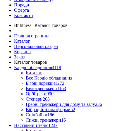
Поради
Оферта
Контакти
Bhfitness | Каталог товаров
Главная страница
Каталог
Персональный раздел
Корзина
Заказ
Каталог товаров
Кардіо обладнання
4118
Каталог
Все Кардіо обладнання
Бігові доріжки
1272
Велотренажери
1163
Орбітреки
990
Степери
208
Гребні тренажери для дому та залу
236
Вібраційні платформи
52
Спінбайки
186
Лижні тренажери
16
Настільний теніс
1237
Каталог