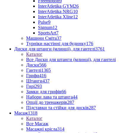
Freemotion
9
InterAtletika GYM
26
InterAtletika NRG
10
InterAtletika Xline
12
Pulse
9
Signum
12
SportsArt
7
Машини Сміта
37
Турніки настінні для будинку
176
Диски для штанги (млинці), для гантелі
3761
Каталог
Все Диски для штанги (млинці), для гантелі
Диски
566
Гантелі
1365
Грифи
416
Штанги
437
Гирі
293
Замки для грифів
66
Набори лава та штанга
44
Опції до тренажерів
287
Підставки та стійки для дисків
287
Масаж
1318
Каталог
Все Масаж
Масажні крісла
314