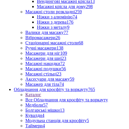
Вендингові масажні крісла
13
Масажні крісла для дому
298
Масажні столи розкладні
259
Ніжки з алюмінію
74
Ніжки з дерева
176
Ніжки з металу
9
Валики для масажу
77
Вібромасажери
26
Стаціонарні масажні столи
68
Ручні масажери
138
Масажери для ніг
109
Масажери для шиї
23
Масажні накидки
72
Масажні подушки
56
Масажні стільці
23
Аксесуари для масажу
59
Масажер для тіла
74
Обладнання для кросфіту та воркауту
765
Каталог
Все Обладнання для кросфіту та воркауту
Медболи
57
Болгарські мішки
13
Кувалди
4
Модульна станція для кросфіту
5
Таймери
4