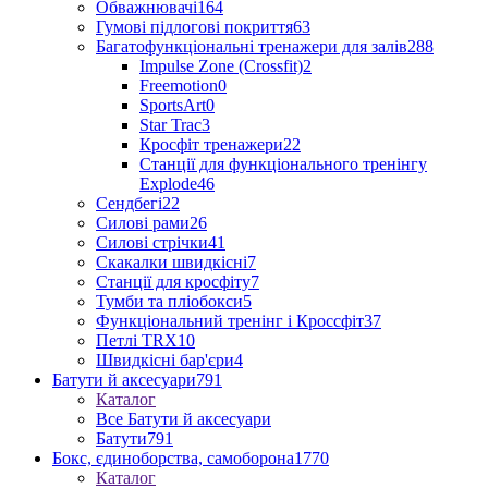
Обважнювачі
164
Гумові підлогові покриття
63
Багатофункціональні тренажери для залів
288
Impulse Zone (Crossfit)
2
Freemotion
0
SportsArt
0
Star Trac
3
Кросфіт тренажери
22
Станції для функціонального тренінгу
Explode
46
Сендбегі
22
Силові рами
26
Силові стрічки
41
Скакалки швидкісні
7
Станції для кросфіту
7
Тумби та пліобокси
5
Функціональний тренінг і Кроссфіт
37
Петлі TRX
10
Швидкісні бар'єри
4
Батути й аксесуари
791
Каталог
Все Батути й аксесуари
Батути
791
Бокс, єдиноборства, самоборона
1770
Каталог