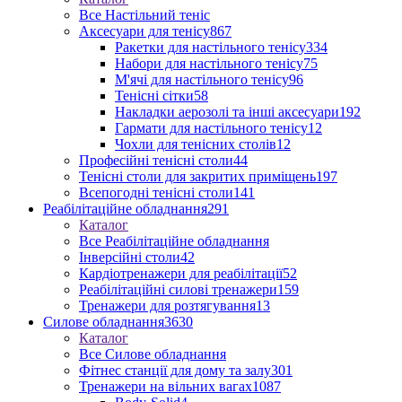
Все Настільний теніс
Аксесуари для тенісу
867
Ракетки для настільного тенісу
334
Набори для настільного тенісу
75
М'ячі для настільного тенісу
96
Тенісні сітки
58
Накладки аерозолі та інші аксесуари
192
Гармати для настільного тенісу
12
Чохли для тенісних столів
12
Професійні тенісні столи
44
Тенісні столи для закритих приміщень
197
Всепогодні тенісні столи
141
Реабілітаційне обладнання
291
Каталог
Все Реабілітаційне обладнання
Інверсійні столи
42
Кардіотренажери для реабілітації
52
Реабілітаційні силові тренажери
159
Тренажери для розтягування
13
Силове обладнання
3630
Каталог
Все Силове обладнання
Фітнес станції для дому та залу
301
Тренажери на вільних вагах
1087