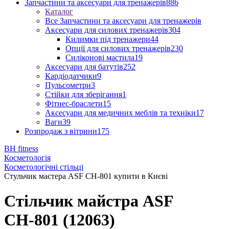
Запчастини та аксесуари для тренажерів
886
Каталог
Все Запчастини та аксесуари для тренажерів
Аксесуари для силових тренажерів
304
Килимки під тренажери
44
Опції для силових тренажерів
230
Силіконові мастила
19
Аксесуари для батутів
252
Кардіодатчики
9
Пульсометри
3
Стійки для зберігання
1
Фітнес-браслети
15
Аксесуари для медичних меблів та техніки
17
Ваги
39
Розпродаж з вітрини
175
BH fitness
Косметологія
Косметологічні стільці
Стульчик мастера ASF СН-801 купити в Києві
Стільчик майстра ASF
СН-801 (12063)