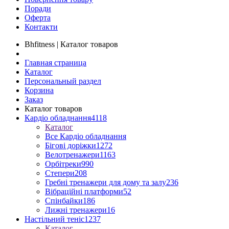
Поради
Оферта
Контакти
Bhfitness | Каталог товаров
Главная страница
Каталог
Персональный раздел
Корзина
Заказ
Каталог товаров
Кардіо обладнання
4118
Каталог
Все Кардіо обладнання
Бігові доріжки
1272
Велотренажери
1163
Орбітреки
990
Степери
208
Гребні тренажери для дому та залу
236
Вібраційні платформи
52
Спінбайки
186
Лижні тренажери
16
Настільний теніс
1237
Каталог