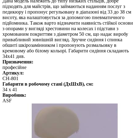
Дана модель належить до типу низьких стільців, добре
підходять для майстрів, що займаються наданням послуг з
педикюру і пропонує регульовану в діапазоні від 33 до 38 см
висоту, яка налаштовується за допомогою пневматичного
підйомника. Також варто відзначити наявність стійкої основи
з опорами у вигляді хрестовини на колесах і підстави з
хромованим покриттям з діаметром 50 см, що надає виробу
привабливий зовнішній вигляд. Зручне сидіння і спинка
обшиті шкірозамінником і пропонують розмальовку в
кремовому або білому кольорі. Габарити сидіння складають
34х41 див.
Призначення:
професійне
Артикул:
СН-801
Габарити в робочому стані (ДхШхВ), см:
34 х 41
Виробник:
ASF