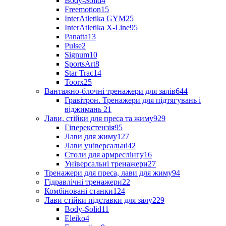
Body-Solid
4
Freemotion
15
InterAtletika GYM
25
InterAtletika X-Line
95
Panatta
13
Pulse
2
Signum
10
SportsArt
8
Star Trac
14
Toorx
25
Вантажно-блочні тренажери для залів
644
Гравітрон. Тренажери для підтягувань і
віджимань
21
Лави, стійки для преса та жиму
929
Гіперекстензія
95
Лави для жиму
127
Лави універсальні
42
Столи для армреслінгу
16
Універсальні тренажери
27
Тренажери для преса, лави для жиму
94
Гідравлічні тренажери
22
Комбіновані станки
124
Лави стійки підставки для залу
229
Body-Solid
11
Eleiko
4