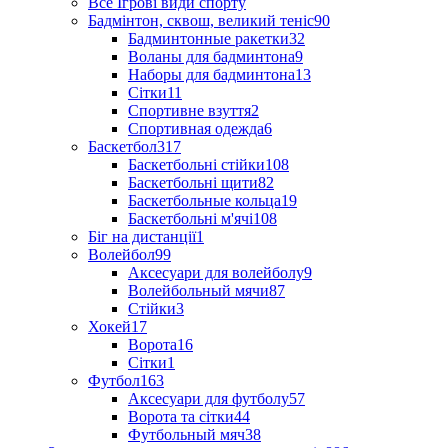
Все Ігрові види спорту
Бадмінтон, сквош, великий теніс
90
Бадминтонные ракетки
32
Воланы для бадминтона
9
Наборы для бадминтона
13
Сітки
11
Спортивне взуття
2
Спортивная одежда
6
Баскетбол
317
Баскетбольні стійки
108
Баскетбольні щити
82
Баскетбольные кольца
19
Баскетбольні м'ячі
108
Біг на дистанції
1
Волейбол
99
Аксесуари для волейболу
9
Волейбольный мячи
87
Стійки
3
Хокей
17
Ворота
16
Сітки
1
Футбол
163
Аксесуари для футболу
57
Ворота та сітки
44
Футбольный мяч
38