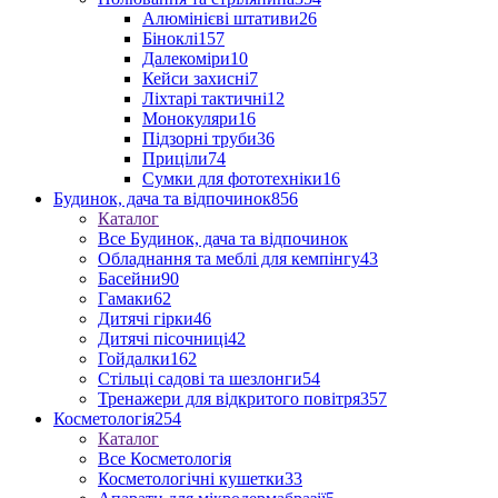
Алюмінієві штативи
26
Біноклі
157
Далекоміри
10
Кейси захисні
7
Ліхтарі тактичні
12
Монокуляри
16
Підзорні труби
36
Приціли
74
Сумки для фототехніки
16
Будинок, дача та відпочинок
856
Каталог
Все Будинок, дача та відпочинок
Обладнання та меблі для кемпінгу
43
Басейни
90
Гамаки
62
Дитячі гірки
46
Дитячі пісочниці
42
Гойдалки
162
Стільці садові та шезлонги
54
Тренажери для відкритого повітря
357
Косметологія
254
Каталог
Все Косметологія
Косметологічні кушетки
33