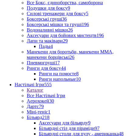
Все Бокс, єдиноборства, самоборона
Подушки для боксу
9
Силові тренажери для боксу
5
Боксерські груші
36
Боксерські мішки та груші
196
Водоналивні мішки
26
Аксесуари для бойових мистецтв
196
Лапи та маківари
29
Пады
4
Манекени для боротьби, манекени ММА,
манекени борцівські
26
Пневмогруші
17
Ринги для боксу
44
Ринги на помосте
8
Ринги напольные
10
Настільні Ігри
555
Каталог
Все Настільні Ігри
Аерохокей
30
Дартс
79
Міні-теніс
1
Більярд
218
Аксесуари для більярду
9
Більярдні стіл для піраміди
97
Більярдні столи для пулу - американка
48