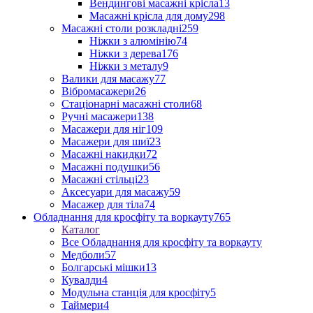
Вендингові масажні крісла
13
Масажні крісла для дому
298
Масажні столи розкладні
259
Ніжки з алюмінію
74
Ніжки з дерева
176
Ніжки з металу
9
Валики для масажу
77
Вібромасажери
26
Стаціонарні масажні столи
68
Ручні масажери
138
Масажери для ніг
109
Масажери для шиї
23
Масажні накидки
72
Масажні подушки
56
Масажні стільці
23
Аксесуари для масажу
59
Масажер для тіла
74
Обладнання для кросфіту та воркауту
765
Каталог
Все Обладнання для кросфіту та воркауту
Медболи
57
Болгарські мішки
13
Кувалди
4
Модульна станція для кросфіту
5
Таймери
4