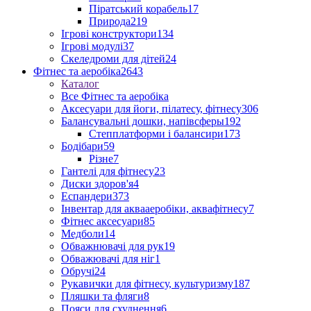
Піратський корабель
17
Природа
219
Ігрові конструктори
134
Ігрові модулі
37
Скеледроми для дітей
24
Фітнес та аеробіка
2643
Каталог
Все Фітнес та аеробіка
Аксесуари для йоги, пілатесу, фітнесу
306
Балансувальні дошки, напівсферы
192
Степплатформи і балансири
173
Бодібари
59
Різне
7
Гантелі для фітнесу
23
Диски здоров'я
4
Еспандери
373
Інвентар для аквааеробіки, аквафітнесу
7
Фітнес аксесуари
85
Медболи
14
Обважнювачі для рук
19
Обважювачі для ніг
1
Обручі
24
Рукавички для фітнесу, культуризму
187
Пляшки та фляги
8
Пояси для схуднення
6