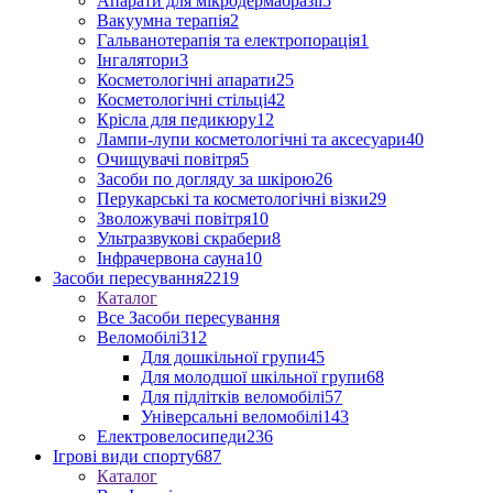
Апарати для мікродермабразії
5
Вакуумна терапія
2
Гальванотерапія та електропорація
1
Інгалятори
3
Косметологічні апарати
25
Косметологічні стільці
42
Крісла для педикюру
12
Лампи-лупи косметологічні та аксесуари
40
Очищувачі повітря
5
Засоби по догляду за шкірою
26
Перукарські та косметологічні візки
29
Зволожувачі повітря
10
Ультразвукові скрабери
8
Інфрачервона сауна
10
Засоби пересування
2219
Каталог
Все Засоби пересування
Веломобілі
312
Для дошкільної групи
45
Для молодшої шкільної групи
68
Для підлітків веломобілі
57
Універсальні веломобілі
143
Електровелосипеди
236
Ігрові види спорту
687
Каталог