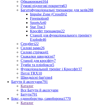
Обважнювачі
164
Гумові підлогові покриття
63
Багатофункціональні тренажери для залів
288
Impulse Zone (Crossfit)
2
Freemotion
0
SportsArt
0
Star Trac
3
Кросфіт тренажери
22
Станції для функціонального тренінгу
Explode
46
Сендбегі
22
Силові рами
26
Силові стрічки
41
Скакалки швидкісні
7
Станції для кросфіту
7
Тумби та пліобокси
5
Функціональний тренінг і Кроссфіт
37
Петлі TRX
10
Швидкісні бар'єри
4
Батути й аксесуари
791
Каталог
Все Батути й аксесуари
Батути
791
Бокс, єдиноборства, самоборона
1770
Каталог