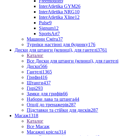
Freemotion
9
InterAtletika GYM
26
InterAtletika NRG
10
InterAtletika Xline
12
Pulse
9
Signum
12
SportsArt
7
Машини Сміта
37
Турніки настінні для будинку
176
Диски для штанги (млинці), для гантелі
3761
Каталог
Все Диски для штанги (млинці), для гантелі
Диски
566
Гантелі
1365
Грифи
416
Штанги
437
Гирі
293
Замки для грифів
66
Набори лава та штанга
44
Опції до тренажерів
287
Підставки та стійки для дисків
287
Масаж
1318
Каталог
Все Масаж
Масажні крісла
314