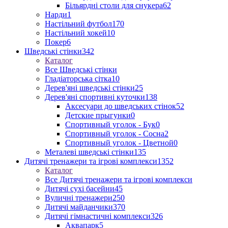
Більярдні столи для снукера
62
Нарди
1
Настільний футбол
170
Настільний хокей
10
Покер
6
Шведські стінки
342
Каталог
Все Шведські стінки
Гладіаторська сітка
10
Дерев'яні шведські стінки
25
Дерев'яні спортивні куточки
138
Аксесуари до шведських стінок
52
Детские прыгунки
0
Спортивный уголок - Бук
0
Спортивный уголок - Сосна
2
Спортивный уголок - Цветной
0
Металеві шведські стінки
135
Дитячі тренажери та ігрові комплекси
1352
Каталог
Все Дитячі тренажери та ігрові комплекси
Дитячі сухі басейни
45
Вуличні тренажери
250
Дитячі майданчики
370
Дитячі гімнастичні комплекси
326
Аквапарк
5