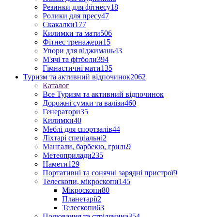
Резинки для фітнесу
18
Ролики для пресу
47
Скакалки
177
Килимки та мати
506
Фітнес тренажери
15
Упори для віджимань
43
М'ячі та фітболи
394
Гімнастичні мати
135
Туризм та активний відпочинок
2062
Каталог
Все Туризм та активний відпочинок
Дорожні сумки та валізи
460
Генератори
35
Килимки
40
Меблі для спортзалів
44
Ліхтарі спеціальні
2
Мангали, барбекю, гриль
9
Метеоприлади
235
Намети
129
Портативні та сонячні зарядні пристрої
9
Телескопи, мікроскопи
145
Мікроскопи
80
Планетарії
2
Телескопи
63
Полювання та стрілянина
354