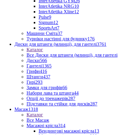
InterAtletika GYM
26
InterAtletika NRG
10
InterAtletika Xline
12
Pulse
9
Signum
12
SportsArt
7
Машини Сміта
37
Турніки настінні для будинку
176
Диски для штанги (млинці), для гантелі
3761
Каталог
Все Диски для штанги (млинці), для гантелі
Диски
566
Гантелі
1365
Грифи
416
Штанги
437
Гирі
293
Замки для грифів
66
Набори лава та штанга
44
Опції до тренажерів
287
Підставки та стійки для дисків
287
Масаж
1318
Каталог
Все Масаж
Масажні крісла
314
Вендингові масажні крісла
13