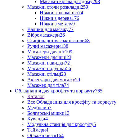
Масажні крісла для дому
298
Масажні столи розкладні
259
Ніжки з алюмінію
74
Ніжки з дерева
176
Ніжки з металу
9
Валики для масажу
77
Вібромасажери
26
Стаціонарні масажні столи
68
Ручні масажери
138
Масажери для ніг
109
Масажери для шиї
23
Масажні накидки
72
Масажні подушки
56
Масажні стільці
23
Аксесуари для масажу
59
Масажер для тіла
74
Обладнання для кросфіту та воркауту
765
Каталог
Все Обладнання для кросфіту та воркауту
Медболи
57
Болгарські мішки
13
Кувалди
4
Модульна станція для кросфіту
5
Таймери
4
Обважнювачі
164