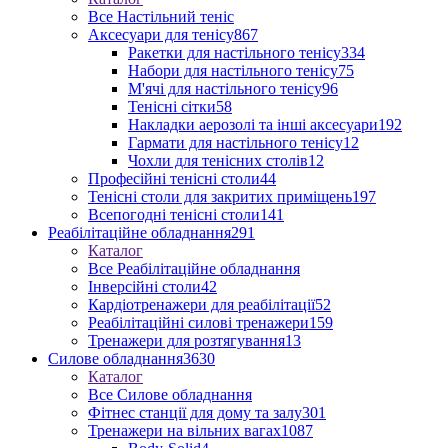
Все Настільний теніс
Аксесуари для тенісу
867
Ракетки для настільного тенісу
334
Набори для настільного тенісу
75
М'ячі для настільного тенісу
96
Тенісні сітки
58
Накладки аерозолі та інші аксесуари
192
Гармати для настільного тенісу
12
Чохли для тенісних столів
12
Професійні тенісні столи
44
Тенісні столи для закритих приміщень
197
Всепогодні тенісні столи
141
Реабілітаційне обладнання
291
Каталог
Все Реабілітаційне обладнання
Інверсійні столи
42
Кардіотренажери для реабілітації
52
Реабілітаційні силові тренажери
159
Тренажери для розтягування
13
Силове обладнання
3630
Каталог
Все Силове обладнання
Фітнес станції для дому та залу
301
Тренажери на вільних вагах
1087