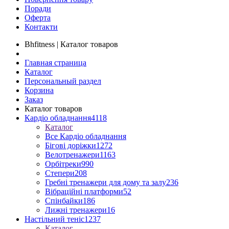
Поради
Оферта
Контакти
Bhfitness | Каталог товаров
Главная страница
Каталог
Персональный раздел
Корзина
Заказ
Каталог товаров
Кардіо обладнання
4118
Каталог
Все Кардіо обладнання
Бігові доріжки
1272
Велотренажери
1163
Орбітреки
990
Степери
208
Гребні тренажери для дому та залу
236
Вібраційні платформи
52
Спінбайки
186
Лижні тренажери
16
Настільний теніс
1237
Каталог