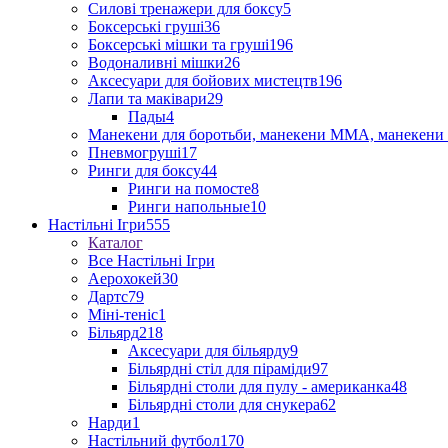
Силові тренажери для боксу
5
Боксерські груші
36
Боксерські мішки та груші
196
Водоналивні мішки
26
Аксесуари для бойових мистецтв
196
Лапи та маківари
29
Пады
4
Манекени для боротьби, манекени ММА, манекени 
Пневмогруші
17
Ринги для боксу
44
Ринги на помосте
8
Ринги напольные
10
Настільні Ігри
555
Каталог
Все Настільні Ігри
Аерохокей
30
Дартс
79
Міні-теніс
1
Більярд
218
Аксесуари для більярду
9
Більярдні стіл для піраміди
97
Більярдні столи для пулу - американка
48
Більярдні столи для снукера
62
Нарди
1
Настільний футбол
170