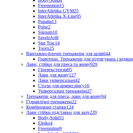
Body-Solid
4
Freemotion
15
InterAtletika GYM
25
InterAtletika X-Line
95
Panatta
13
Pulse
2
Signum
10
SportsArt
8
Star Trac
14
Toorx
25
Вантажно-блочні тренажери для залів
644
Гравітрон. Тренажери для підтягувань і відж
Лави, стійки для преса та жиму
929
Гіперекстензія
95
Лави для жиму
127
Лави універсальні
42
Столи для армреслінгу
16
Універсальні тренажери
27
Тренажери для преса, лави для жиму
94
Гідравлічні тренажери
22
Комбіновані станки
124
Лави стійки підставки для залу
229
Body-Solid
11
Eleiko
4
Freemotion
9