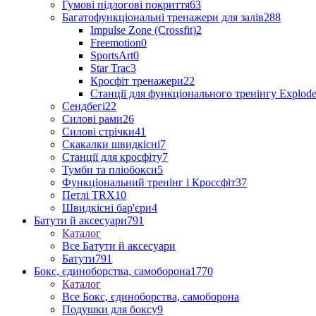
Гумові підлогові покриття
63
Багатофункціональні тренажери для залів
288
Impulse Zone (Crossfit)
2
Freemotion
0
SportsArt
0
Star Trac
3
Кросфіт тренажери
22
Станції для функціонального тренінгу Explod
Сендбегі
22
Силові рами
26
Силові стрічки
41
Скакалки швидкісні
7
Станції для кросфіту
7
Тумби та пліобокси
5
Функціональний тренінг і Кроссфіт
37
Петлі TRX
10
Швидкісні бар'єри
4
Батути й аксесуари
791
Каталог
Все Батути й аксесуари
Батути
791
Бокс, єдиноборства, самоборона
1770
Каталог
Все Бокс, єдиноборства, самоборона
Подушки для боксу
9