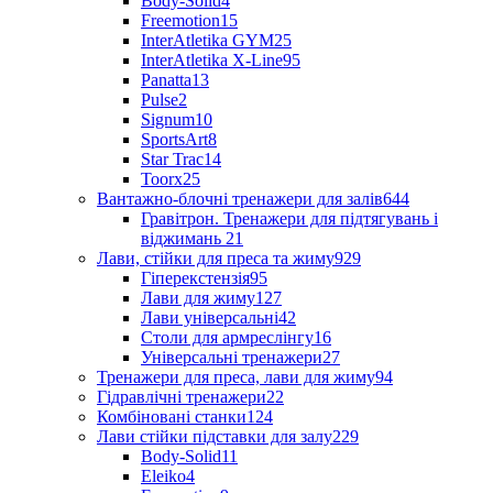
Body-Solid
4
Freemotion
15
InterAtletika GYM
25
InterAtletika X-Line
95
Panatta
13
Pulse
2
Signum
10
SportsArt
8
Star Trac
14
Toorx
25
Вантажно-блочні тренажери для залів
644
Гравітрон. Тренажери для підтягувань і
віджимань
21
Лави, стійки для преса та жиму
929
Гіперекстензія
95
Лави для жиму
127
Лави універсальні
42
Столи для армреслінгу
16
Універсальні тренажери
27
Тренажери для преса, лави для жиму
94
Гідравлічні тренажери
22
Комбіновані станки
124
Лави стійки підставки для залу
229
Body-Solid
11
Eleiko
4