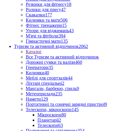
Резинки для фітнесу
18
Ролики для пресу
47
Скакалки
177
Килимки та мати
506
Фітнес тренажери
15
Упори для віджимань
43
М'ячі та фітболи
394
Гімнастичні мати
135
Туризм та активний відпочинок
2062
Каталог
Все Туризм та активний відпочинок
Дорожні сумки та валізи
460
Генератори
35
Килимки
40
Меблі для спортзалів
44
Ліхтарі спеціальні
2
Мангали, барбекю, гриль
9
Метеоприлади
235
Намети
129
Портативні та сонячні зарядні пристрої
9
Телескопи, мікроскопи
145
Мікроскопи
80
Планетарії
2
Телескопи
63
Полювання та стрілянина
354