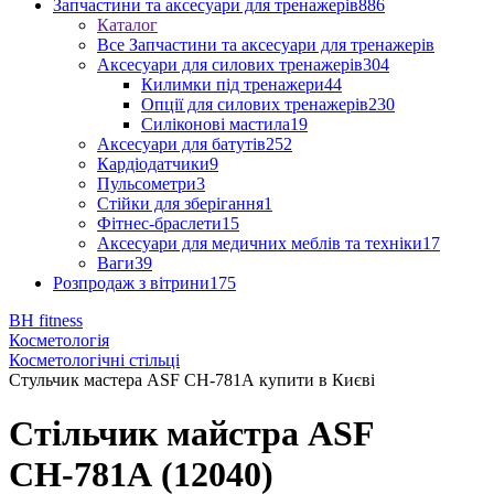
Запчастини та аксесуари для тренажерів
886
Каталог
Все Запчастини та аксесуари для тренажерів
Аксесуари для силових тренажерів
304
Килимки під тренажери
44
Опції для силових тренажерів
230
Силіконові мастила
19
Аксесуари для батутів
252
Кардіодатчики
9
Пульсометри
3
Стійки для зберігання
1
Фітнес-браслети
15
Аксесуари для медичних меблів та техніки
17
Ваги
39
Розпродаж з вітрини
175
BH fitness
Косметологія
Косметологічні стільці
Стульчик мастера ASF СН-781А купити в Києві
Стільчик майстра ASF
СН-781А (12040)