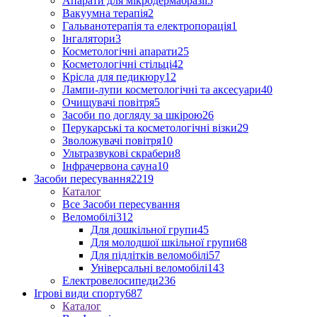
Апарати для мікродермабразії
5
Вакуумна терапія
2
Гальванотерапія та електропорація
1
Інгалятори
3
Косметологічні апарати
25
Косметологічні стільці
42
Крісла для педикюру
12
Лампи-лупи косметологічні та аксесуари
40
Очищувачі повітря
5
Засоби по догляду за шкірою
26
Перукарські та косметологічні візки
29
Зволожувачі повітря
10
Ультразвукові скрабери
8
Інфрачервона сауна
10
Засоби пересування
2219
Каталог
Все Засоби пересування
Веломобілі
312
Для дошкільної групи
45
Для молодшої шкільної групи
68
Для підлітків веломобілі
57
Універсальні веломобілі
143
Електровелосипеди
236
Ігрові види спорту
687
Каталог