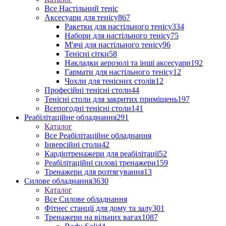
Все Настільний теніс
Аксесуари для тенісу
867
Ракетки для настільного тенісу
334
Набори для настільного тенісу
75
М'ячі для настільного тенісу
96
Тенісні сітки
58
Накладки аерозолі та інші аксесуари
192
Гармати для настільного тенісу
12
Чохли для тенісних столів
12
Професійні тенісні столи
44
Тенісні столи для закритих приміщень
197
Всепогодні тенісні столи
141
Реабілітаційне обладнання
291
Каталог
Все Реабілітаційне обладнання
Інверсійні столи
42
Кардіотренажери для реабілітації
52
Реабілітаційні силові тренажери
159
Тренажери для розтягування
13
Силове обладнання
3630
Каталог
Все Силове обладнання
Фітнес станції для дому та залу
301
Тренажери на вільних вагах
1087