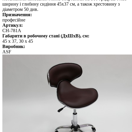
ширину і глибину сидіння 45х37 см, а також хрестовину з
діаметром 50 див.
Призначення:
професійне
Артикул:
СН-781А
Габарити в робочому стані (ДхШхВ), см:
45 х 37, 30 х 45
Виробник:
ASF