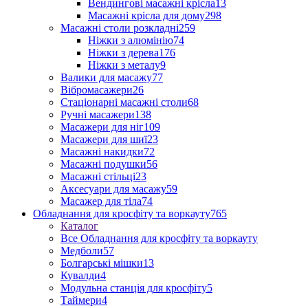
Вендингові масажні крісла
13
Масажні крісла для дому
298
Масажні столи розкладні
259
Ніжки з алюмінію
74
Ніжки з дерева
176
Ніжки з металу
9
Валики для масажу
77
Вібромасажери
26
Стаціонарні масажні столи
68
Ручні масажери
138
Масажери для ніг
109
Масажери для шиї
23
Масажні накидки
72
Масажні подушки
56
Масажні стільці
23
Аксесуари для масажу
59
Масажер для тіла
74
Обладнання для кросфіту та воркауту
765
Каталог
Все Обладнання для кросфіту та воркауту
Медболи
57
Болгарські мішки
13
Кувалди
4
Модульна станція для кросфіту
5
Таймери
4