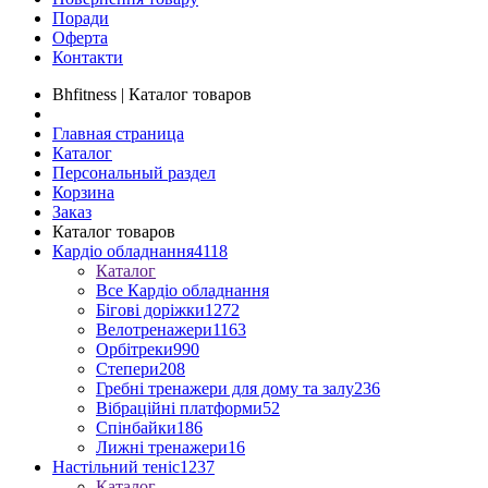
Поради
Оферта
Контакти
Bhfitness | Каталог товаров
Главная страница
Каталог
Персональный раздел
Корзина
Заказ
Каталог товаров
Кардіо обладнання
4118
Каталог
Все Кардіо обладнання
Бігові доріжки
1272
Велотренажери
1163
Орбітреки
990
Степери
208
Гребні тренажери для дому та залу
236
Вібраційні платформи
52
Спінбайки
186
Лижні тренажери
16
Настільний теніс
1237
Каталог