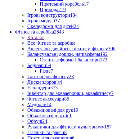
Піратський корабель
17
Природа
219
Ігрові конструктори
134
Ігрові модулі
37
Скеледроми для дітей
24
Фітнес та аеробіка
2643
Каталог
Все Фітнес та аеробіка
Аксесуари для йоги, пілатесу, фітнесу
306
Балансувальні дошки, напівсферы
192
Степплатформи і балансири
173
Бодібари
59
Різне
7
Гантелі для фітнесу
23
Диски здоров'я
4
Еспандери
373
Інвентар для аквааеробіки, аквафітнесу
7
Фітнес аксесуари
85
Медболи
14
Обважнювачі для рук
19
Обважювачі для ніг
1
Обручі
24
Рукавички для фітнесу, культуризму
187
Пляшки та фляги
8
Пояси для схуднення
6