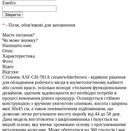
Емейл:
*
- Поля, обов'язкові для заповнення
Маєте питання?
Чи може знижку?
Напишіть нам:
Опис
Характеристика
Фото
Відео
Відгуки
Стільчик ASF СН-781А cream/white/brown - відмінне рішення
для обладнання робочого місця в косметологічному кабінеті
або салоні краси, оскільки володіє стильним функціональним
дизайном, здатним задовольнити всі необхідні потреби в
процесі виконання різних процедур. Оснащується стійкою
конструкцією з зручною увігнутою спинкою, висота і ширина
якої 30х45 см, а також пневматичним підйомником, що
дозволяє легко регулювати висоту виробу від 44 до 58 див.
Дана модель виготовлена з шкірозамінника і базується на
міцній основі, яку вінчає хромоване основу з прогумованими
металевими колесами. Може обертатися на 360 градусів і має