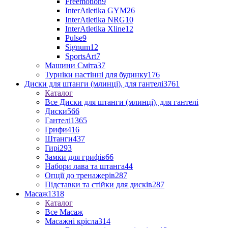
Freemotion
9
InterAtletika GYM
26
InterAtletika NRG
10
InterAtletika Xline
12
Pulse
9
Signum
12
SportsArt
7
Машини Сміта
37
Турніки настінні для будинку
176
Диски для штанги (млинці), для гантелі
3761
Каталог
Все Диски для штанги (млинці), для гантелі
Диски
566
Гантелі
1365
Грифи
416
Штанги
437
Гирі
293
Замки для грифів
66
Набори лава та штанга
44
Опції до тренажерів
287
Підставки та стійки для дисків
287
Масаж
1318
Каталог
Все Масаж
Масажні крісла
314