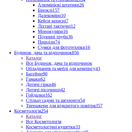
Алюмінієві штативи
26
Біноклі
157
Далекоміри
10
Кейси захисні
7
Ліхтарі тактичні
12
Монокуляри
16
Підзорні труби
36
Приціли
74
Сумки для фототехніки
16
Будинок, дача та відпочинок
856
Каталог
Все Будинок, дача та відпочинок
Обладнання та меблі для кемпінгу
43
Басейни
90
Гамаки
62
Дитячі гірки
46
Дитячі пісочниці
42
Гойдалки
162
Стільці садові та шезлонги
54
Тренажери для відкритого повітря
357
Косметологія
254
Каталог
Все Косметологія
Косметологічні кушетки
33