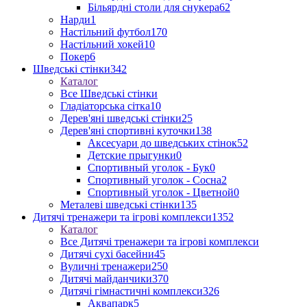
Більярдні столи для снукера
62
Нарди
1
Настільний футбол
170
Настільний хокей
10
Покер
6
Шведські стінки
342
Каталог
Все Шведські стінки
Гладіаторська сітка
10
Дерев'яні шведські стінки
25
Дерев'яні спортивні куточки
138
Аксесуари до шведських стінок
52
Детские прыгунки
0
Спортивный уголок - Бук
0
Спортивный уголок - Сосна
2
Спортивный уголок - Цветной
0
Металеві шведські стінки
135
Дитячі тренажери та ігрові комплекси
1352
Каталог
Все Дитячі тренажери та ігрові комплекси
Дитячі сухі басейни
45
Вуличні тренажери
250
Дитячі майданчики
370
Дитячі гімнастичні комплекси
326
Аквапарк
5