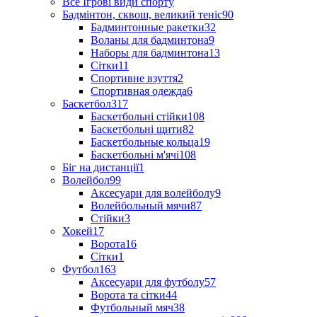
Все Ігрові види спорту
Бадмінтон, сквош, великий теніс
90
Бадминтонные ракетки
32
Воланы для бадминтона
9
Наборы для бадминтона
13
Сітки
11
Спортивне взуття
2
Спортивная одежда
6
Баскетбол
317
Баскетбольні стійки
108
Баскетбольні щити
82
Баскетбольные кольца
19
Баскетбольні м'ячі
108
Біг на дистанції
1
Волейбол
99
Аксесуари для волейболу
9
Волейбольный мячи
87
Стійки
3
Хокей
17
Ворота
16
Сітки
1
Футбол
163
Аксесуари для футболу
57
Ворота та сітки
44
Футбольный мяч
38