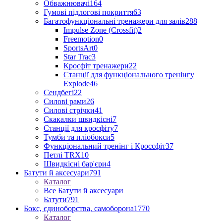
Обважнювачі
164
Гумові підлогові покриття
63
Багатофункціональні тренажери для залів
288
Impulse Zone (Crossfit)
2
Freemotion
0
SportsArt
0
Star Trac
3
Кросфіт тренажери
22
Станції для функціонального тренінгу
Explode
46
Сендбегі
22
Силові рами
26
Силові стрічки
41
Скакалки швидкісні
7
Станції для кросфіту
7
Тумби та пліобокси
5
Функціональний тренінг і Кроссфіт
37
Петлі TRX
10
Швидкісні бар'єри
4
Батути й аксесуари
791
Каталог
Все Батути й аксесуари
Батути
791
Бокс, єдиноборства, самоборона
1770
Каталог