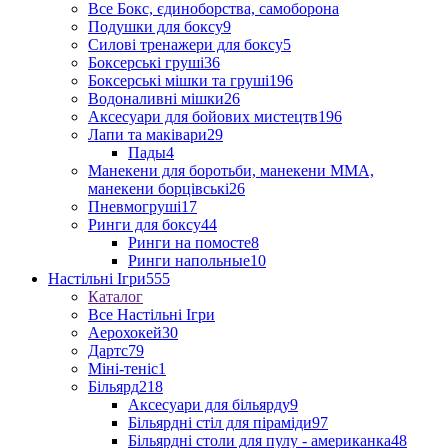
Все Бокс, єдиноборства, самоборона
Подушки для боксу
9
Силові тренажери для боксу
5
Боксерські груші
36
Боксерські мішки та груші
196
Водоналивні мішки
26
Аксесуари для бойових мистецтв
196
Лапи та маківари
29
Пады
4
Манекени для боротьби, манекени ММА,
манекени борцівські
26
Пневмогруші
17
Ринги для боксу
44
Ринги на помосте
8
Ринги напольные
10
Настільні Ігри
555
Каталог
Все Настільні Ігри
Аерохокей
30
Дартс
79
Міні-теніс
1
Більярд
218
Аксесуари для більярду
9
Більярдні стіл для піраміди
97
Більярдні столи для пулу - американка
48