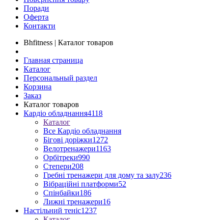
Поради
Оферта
Контакти
Bhfitness | Каталог товаров
Главная страница
Каталог
Персональный раздел
Корзина
Заказ
Каталог товаров
Кардіо обладнання
4118
Каталог
Все Кардіо обладнання
Бігові доріжки
1272
Велотренажери
1163
Орбітреки
990
Степери
208
Гребні тренажери для дому та залу
236
Вібраційні платформи
52
Спінбайки
186
Лижні тренажери
16
Настільний теніс
1237
Каталог