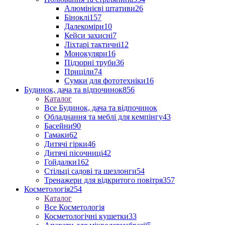
Алюмінієві штативи
26
Біноклі
157
Далекоміри
10
Кейси захисні
7
Ліхтарі тактичні
12
Монокуляри
16
Підзорні труби
36
Приціли
74
Сумки для фототехніки
16
Будинок, дача та відпочинок
856
Каталог
Все Будинок, дача та відпочинок
Обладнання та меблі для кемпінгу
43
Басейни
90
Гамаки
62
Дитячі гірки
46
Дитячі пісочниці
42
Гойдалки
162
Стільці садові та шезлонги
54
Тренажери для відкритого повітря
357
Косметологія
254
Каталог
Все Косметологія
Косметологічні кушетки
33