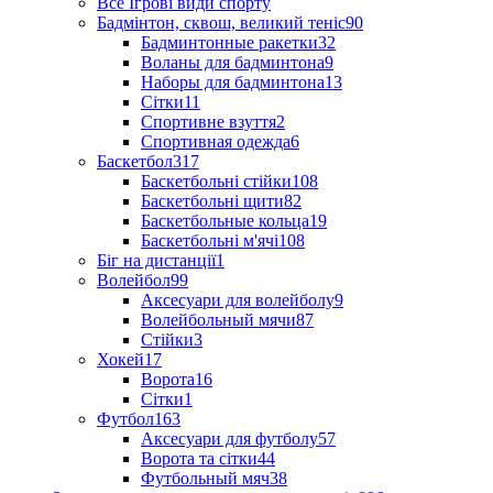
Все Ігрові види спорту
Бадмінтон, сквош, великий теніс
90
Бадминтонные ракетки
32
Воланы для бадминтона
9
Наборы для бадминтона
13
Сітки
11
Спортивне взуття
2
Спортивная одежда
6
Баскетбол
317
Баскетбольні стійки
108
Баскетбольні щити
82
Баскетбольные кольца
19
Баскетбольні м'ячі
108
Біг на дистанції
1
Волейбол
99
Аксесуари для волейболу
9
Волейбольный мячи
87
Стійки
3
Хокей
17
Ворота
16
Сітки
1
Футбол
163
Аксесуари для футболу
57
Ворота та сітки
44
Футбольный мяч
38