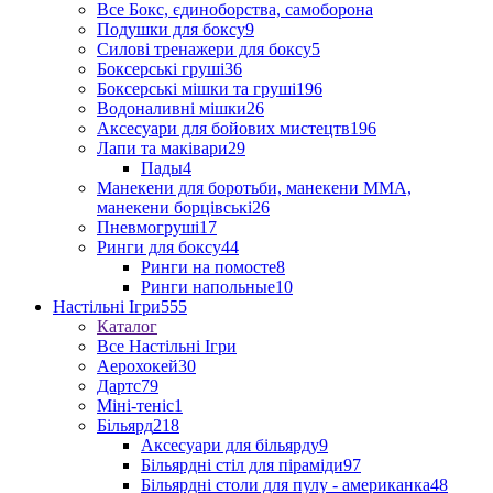
Все Бокс, єдиноборства, самоборона
Подушки для боксу
9
Силові тренажери для боксу
5
Боксерські груші
36
Боксерські мішки та груші
196
Водоналивні мішки
26
Аксесуари для бойових мистецтв
196
Лапи та маківари
29
Пады
4
Манекени для боротьби, манекени ММА,
манекени борцівські
26
Пневмогруші
17
Ринги для боксу
44
Ринги на помосте
8
Ринги напольные
10
Настільні Ігри
555
Каталог
Все Настільні Ігри
Аерохокей
30
Дартс
79
Міні-теніс
1
Більярд
218
Аксесуари для більярду
9
Більярдні стіл для піраміди
97
Більярдні столи для пулу - американка
48