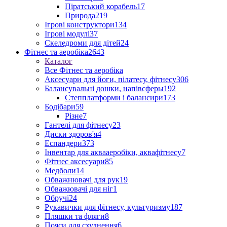
Піратський корабель
17
Природа
219
Ігрові конструктори
134
Ігрові модулі
37
Скеледроми для дітей
24
Фітнес та аеробіка
2643
Каталог
Все Фітнес та аеробіка
Аксесуари для йоги, пілатесу, фітнесу
306
Балансувальні дошки, напівсферы
192
Степплатформи і балансири
173
Бодібари
59
Різне
7
Гантелі для фітнесу
23
Диски здоров'я
4
Еспандери
373
Інвентар для аквааеробіки, аквафітнесу
7
Фітнес аксесуари
85
Медболи
14
Обважнювачі для рук
19
Обважювачі для ніг
1
Обручі
24
Рукавички для фітнесу, культуризму
187
Пляшки та фляги
8
Пояси для схуднення
6