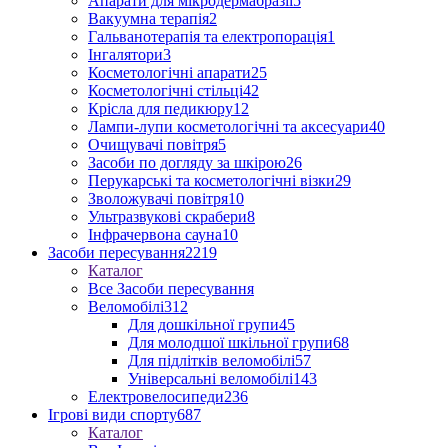
Апарати для мікродермабразії
5
Вакуумна терапія
2
Гальванотерапія та електропорація
1
Інгалятори
3
Косметологічні апарати
25
Косметологічні стільці
42
Крісла для педикюру
12
Лампи-лупи косметологічні та аксесуари
40
Очищувачі повітря
5
Засоби по догляду за шкірою
26
Перукарські та косметологічні візки
29
Зволожувачі повітря
10
Ультразвукові скрабери
8
Інфрачервона сауна
10
Засоби пересування
2219
Каталог
Все Засоби пересування
Веломобілі
312
Для дошкільної групи
45
Для молодшої шкільної групи
68
Для підлітків веломобілі
57
Універсальні веломобілі
143
Електровелосипеди
236
Ігрові види спорту
687
Каталог