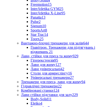
Body-Solid
4
Freemotion
15
InterAtletika GYM
25
InterAtletika X-Line
95
Panatta
13
Pulse
2
Signum
10
SportsArt
8
Star Trac
14
Toorx
25
Вантажно-блочні тренажери для залів
644
Гравітрон. Тренажери для підтягувань і
віджимань
21
Лави, стійки для преса та жиму
929
Гіперекстензія
95
Лави для жиму
127
Лави універсальні
42
Столи для армреслінгу
16
Універсальні тренажери
27
Тренажери для преса, лави для жиму
94
Гідравлічні тренажери
22
Комбіновані станки
124
Лави стійки підставки для залу
229
Body-Solid
11
Eleiko
4