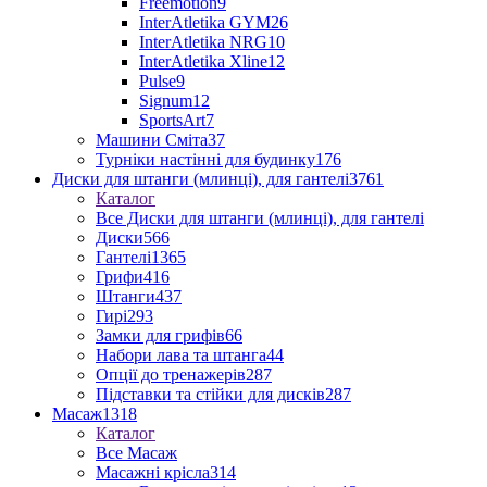
Freemotion
9
InterAtletika GYM
26
InterAtletika NRG
10
InterAtletika Xline
12
Pulse
9
Signum
12
SportsArt
7
Машини Сміта
37
Турніки настінні для будинку
176
Диски для штанги (млинці), для гантелі
3761
Каталог
Все Диски для штанги (млинці), для гантелі
Диски
566
Гантелі
1365
Грифи
416
Штанги
437
Гирі
293
Замки для грифів
66
Набори лава та штанга
44
Опції до тренажерів
287
Підставки та стійки для дисків
287
Масаж
1318
Каталог
Все Масаж
Масажні крісла
314