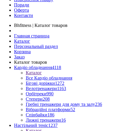
Поради
Оферта
Контакти
Bhfitness | Каталог товаров
Главная страница
Каталог
Персональный раздел
Корзина
Заказ
Каталог товаров
Кардіо обладнання
4118
Каталог
Все Кардіо обладнання
Бігові доріжки
1272
Велотренажери
1163
Орбітреки
990
Степери
208
Гребні тренажери для дому та залу
236
Вібраційні платформи
52
Спінбайки
186
Лижні тренажери
16
Настільний теніс
1237
Каталог