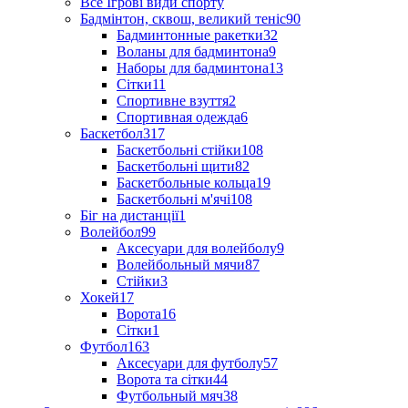
Все Ігрові види спорту
Бадмінтон, сквош, великий теніс
90
Бадминтонные ракетки
32
Воланы для бадминтона
9
Наборы для бадминтона
13
Сітки
11
Спортивне взуття
2
Спортивная одежда
6
Баскетбол
317
Баскетбольні стійки
108
Баскетбольні щити
82
Баскетбольные кольца
19
Баскетбольні м'ячі
108
Біг на дистанції
1
Волейбол
99
Аксесуари для волейболу
9
Волейбольный мячи
87
Стійки
3
Хокей
17
Ворота
16
Сітки
1
Футбол
163
Аксесуари для футболу
57
Ворота та сітки
44
Футбольный мяч
38