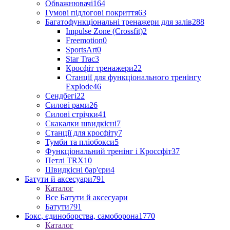
Обважнювачі
164
Гумові підлогові покриття
63
Багатофункціональні тренажери для залів
288
Impulse Zone (Crossfit)
2
Freemotion
0
SportsArt
0
Star Trac
3
Кросфіт тренажери
22
Станції для функціонального тренінгу
Explode
46
Сендбегі
22
Силові рами
26
Силові стрічки
41
Скакалки швидкісні
7
Станції для кросфіту
7
Тумби та пліобокси
5
Функціональний тренінг і Кроссфіт
37
Петлі TRX
10
Швидкісні бар'єри
4
Батути й аксесуари
791
Каталог
Все Батути й аксесуари
Батути
791
Бокс, єдиноборства, самоборона
1770
Каталог