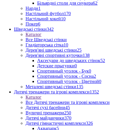
Більярдні столи для снукера
62
Нарди
1
Настільний футбол
170
Настільний хокей
10
Покер
6
Шведські стінки
342
Каталог
Все Шведські стінки
Гладіаторська сітка
10
Дерев'яні шведські стінки
25
Дерев'яні спортивні куточки
138
Аксесуари до шведських стінок
52
Детские прыгунки
0
Спортивный уголок - Бук
0
Спортивный уголок - Сосна
2
Спортивный уголок - Цветной
0
Металеві шведські стінки
135
Дитячі тренажери та ігрові комплекси
1352
Каталог
Все Дитячі тренажери та ігрові комплекси
Дитячі сухі басейни
45
Вуличні тренажери
250
Дитячі майданчики
370
Дитячі гімнастичні комплекси
326
Аквапарк
5