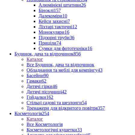
Алюмінієві штативи
26
Біноклі
157
Далекоміри
10
Кейси захисні
7
Ліхтарі тактичні
12
Монокуляри
16
Підзорні труби
36
Приціли
74
Сумки для фототехніки
16
Будинок, дача та відпочинок
856
Каталог
Все Будинок, дача та відпочинок
Обладнання та меблі для кемпінгу
43
Басейни
90
Гамаки
62
Дитячі гірки
46
Дитячі пісочниці
42
Гойдалки
162
Стільці садові та шезлонги
54
Тренажери для відкритого повітря
357
Косметологія
254
Каталог
Все Косметологія
Косметологічні кушетки
33