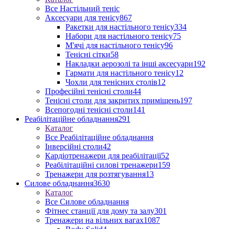
Все Настільний теніс
Аксесуари для тенісу
867
Ракетки для настільного тенісу
334
Набори для настільного тенісу
75
М'ячі для настільного тенісу
96
Тенісні сітки
58
Накладки аерозолі та інші аксесуари
192
Гармати для настільного тенісу
12
Чохли для тенісних столів
12
Професійні тенісні столи
44
Тенісні столи для закритих приміщень
197
Всепогодні тенісні столи
141
Реабілітаційне обладнання
291
Каталог
Все Реабілітаційне обладнання
Інверсійні столи
42
Кардіотренажери для реабілітації
52
Реабілітаційні силові тренажери
159
Тренажери для розтягування
13
Силове обладнання
3630
Каталог
Все Силове обладнання
Фітнес станції для дому та залу
301
Тренажери на вільних вагах
1087