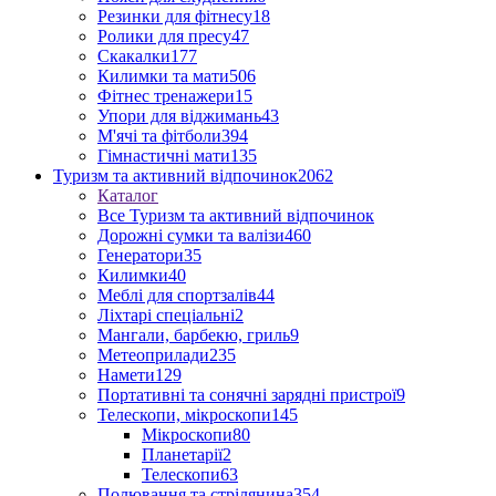
Резинки для фітнесу
18
Ролики для пресу
47
Скакалки
177
Килимки та мати
506
Фітнес тренажери
15
Упори для віджимань
43
М'ячі та фітболи
394
Гімнастичні мати
135
Туризм та активний відпочинок
2062
Каталог
Все Туризм та активний відпочинок
Дорожні сумки та валізи
460
Генератори
35
Килимки
40
Меблі для спортзалів
44
Ліхтарі спеціальні
2
Мангали, барбекю, гриль
9
Метеоприлади
235
Намети
129
Портативні та сонячні зарядні пристрої
9
Телескопи, мікроскопи
145
Мікроскопи
80
Планетарії
2
Телескопи
63
Полювання та стрілянина
354