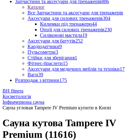
Запчастини та аксесуари для тренажерів
886
Каталог
Все Запчастини та аксесуари для тренажерів
Аксесуари для силових тренажерів
304
Килимки під тренажери
44
Опції для силових тренажерів
230
Силіконові мастила
19
Аксесуари для батутів
252
Кардіодатчики
9
Пульсометри
3
Стійки для зберігання
1
Фітнес-браслети
15
Аксесуари для медичних меблів та техніки
17
Ваги
39
Розпродаж з вітрини
175
BH fitness
Косметологія
Інфрачервона сауна
Сауна угловая Tampere IV Premium купити в Києві
Сауна кутова Tampere IV
Premium (11616)