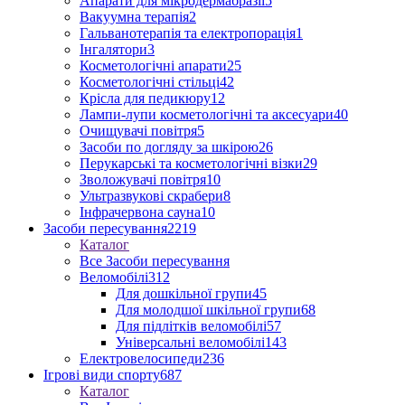
Апарати для мікродермабразії
5
Вакуумна терапія
2
Гальванотерапія та електропорація
1
Інгалятори
3
Косметологічні апарати
25
Косметологічні стільці
42
Крісла для педикюру
12
Лампи-лупи косметологічні та аксесуари
40
Очищувачі повітря
5
Засоби по догляду за шкірою
26
Перукарські та косметологічні візки
29
Зволожувачі повітря
10
Ультразвукові скрабери
8
Інфрачервона сауна
10
Засоби пересування
2219
Каталог
Все Засоби пересування
Веломобілі
312
Для дошкільної групи
45
Для молодшої шкільної групи
68
Для підлітків веломобілі
57
Універсальні веломобілі
143
Електровелосипеди
236
Ігрові види спорту
687
Каталог