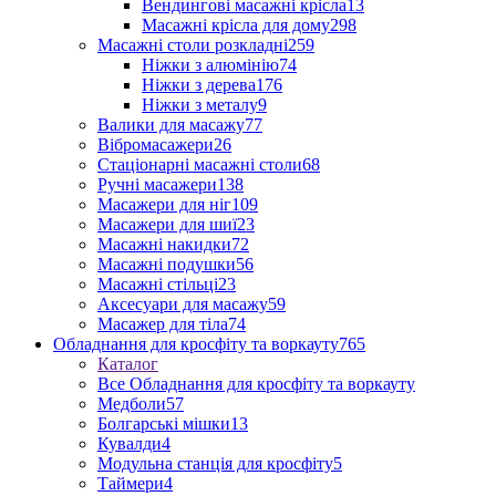
Вендингові масажні крісла
13
Масажні крісла для дому
298
Масажні столи розкладні
259
Ніжки з алюмінію
74
Ніжки з дерева
176
Ніжки з металу
9
Валики для масажу
77
Вібромасажери
26
Стаціонарні масажні столи
68
Ручні масажери
138
Масажери для ніг
109
Масажери для шиї
23
Масажні накидки
72
Масажні подушки
56
Масажні стільці
23
Аксесуари для масажу
59
Масажер для тіла
74
Обладнання для кросфіту та воркауту
765
Каталог
Все Обладнання для кросфіту та воркауту
Медболи
57
Болгарські мішки
13
Кувалди
4
Модульна станція для кросфіту
5
Таймери
4