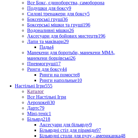
Все Бокс, єдиноборства, самоборона
Подушки для боксу
9
Силові тренажери для боксу
5
Боксерські груші
36
Боксерські мішки та груші
196
Водоналивні мішки
26
Аксесуари для бойових мистецтв
196
Лапи та маківари
29
Пады
4
Манекени для боротьби, манекени ММА,
манекени борцівські
26
Пневмогруші
17
Ринги для боксу
44
Ринги на помосте
8
Ринги напольные
10
Настільні Ігри
555
Каталог
Все Настільні Ігри
Аерохокей
30
Дартс
79
Міні-теніс
1
Більярд
218
Аксесуари для більярду
9
Більярдні стіл для піраміди
97
Більярдні столи для пулу - американка
48