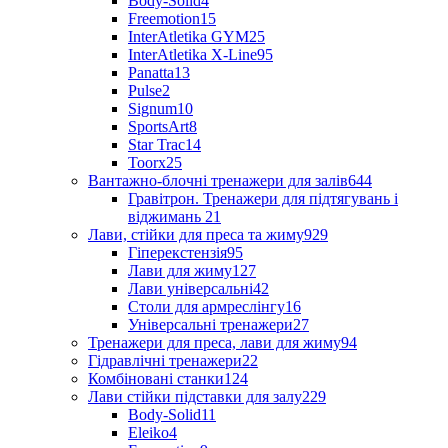
Body-Solid
4
Freemotion
15
InterAtletika GYM
25
InterAtletika X-Line
95
Panatta
13
Pulse
2
Signum
10
SportsArt
8
Star Trac
14
Toorx
25
Вантажно-блочні тренажери для залів
644
Гравітрон. Тренажери для підтягувань і
віджимань
21
Лави, стійки для преса та жиму
929
Гіперекстензія
95
Лави для жиму
127
Лави універсальні
42
Столи для армреслінгу
16
Універсальні тренажери
27
Тренажери для преса, лави для жиму
94
Гідравлічні тренажери
22
Комбіновані станки
124
Лави стійки підставки для залу
229
Body-Solid
11
Eleiko
4