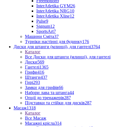
Freemotion
9
InterAtletika GYM
26
InterAtletika NRG
10
InterAtletika Xline
12
Pulse
9
Signum
12
SportsArt
7
Машини Сміта
37
Турніки настінні для будинку
176
Диски для штанги (млинці), для гантелі
3764
Каталог
Все Диски для штанги (млинці), для гантелі
Диски
569
Гантелі
1365
Грифи
416
Штанги
437
Гирі
293
Замки для грифів
66
Набори лава та штанга
44
Опції до тренажерів
287
Підставки та стійки для дисків
287
Масаж
1318
Каталог
Все Масаж
Масажні крісла
314