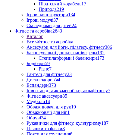
Піратський корабель
17
Природа
219
Ігрові конструктори
134
Ігрові модулі
37
Скеледроми для дітей
24
Фітнес та аеробіка
2643
Каталог
Все Фітнес та аеробіка
Аксесуари для йоги, пілатесу, фітнесу
306
Балансувальні дошки, напівсферы
192
Степплатформи і балансири
173
Бодібари
59
Різне
7
Гантелі для фітнесу
23
Диски здоров'я
4
Еспандери
373
Інвентар для аквааеробіки, аквафітнесу
7
Фітнес аксесуари
85
Медболи
14
Обважнювачі для рук
19
Обважювачі для ніг
1
Обручі
24
Рукавички для фітнесу, культуризму
187
Пляшки та фляги
8
Пояси для схуднення
6