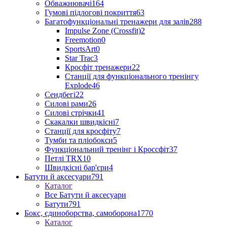
Обважнювачі
164
Гумові підлогові покриття
63
Багатофункціональні тренажери для залів
288
Impulse Zone (Crossfit)
2
Freemotion
0
SportsArt
0
Star Trac
3
Кросфіт тренажери
22
Станції для функціонального тренінгу
Explode
46
Сендбегі
22
Силові рами
26
Силові стрічки
41
Скакалки швидкісні
7
Станції для кросфіту
7
Тумби та пліобокси
5
Функціональний тренінг і Кроссфіт
37
Петлі TRX
10
Швидкісні бар'єри
4
Батути й аксесуари
791
Каталог
Все Батути й аксесуари
Батути
791
Бокс, єдиноборства, самоборона
1770
Каталог