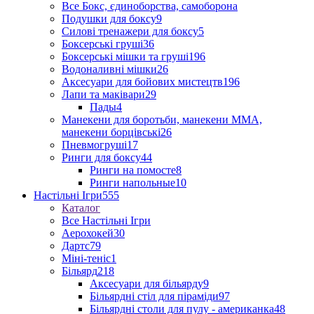
Все Бокс, єдиноборства, самоборона
Подушки для боксу
9
Силові тренажери для боксу
5
Боксерські груші
36
Боксерські мішки та груші
196
Водоналивні мішки
26
Аксесуари для бойових мистецтв
196
Лапи та маківари
29
Пады
4
Манекени для боротьби, манекени ММА,
манекени борцівські
26
Пневмогруші
17
Ринги для боксу
44
Ринги на помосте
8
Ринги напольные
10
Настільні Ігри
555
Каталог
Все Настільні Ігри
Аерохокей
30
Дартс
79
Міні-теніс
1
Більярд
218
Аксесуари для більярду
9
Більярдні стіл для піраміди
97
Більярдні столи для пулу - американка
48