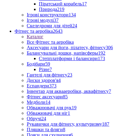
Піратський корабель
17
Природа
219
Ігрові конструктори
134
Ігрові модулі
37
Скеледроми для дітей
24
Фітнес та аеробіка
2643
Каталог
Все Фітнес та аеробіка
Аксесуари для йоги, пілатесу, фітнесу
306
Балансувальні дошки, напівсферы
192
Степплатформи і балансири
173
Бодібари
59
Різне
7
Гантелі для фітнесу
23
Диски здоров'я
4
Еспандери
373
Інвентар для аквааеробіки, аквафітнесу
7
Фітнес аксесуари
85
Медболи
14
Обважнювачі для рук
19
Обважювачі для ніг
1
Обручі
24
Рукавички для фітнесу, культуризму
187
Пляшки та фляги
8
Пояси для схуднення
6