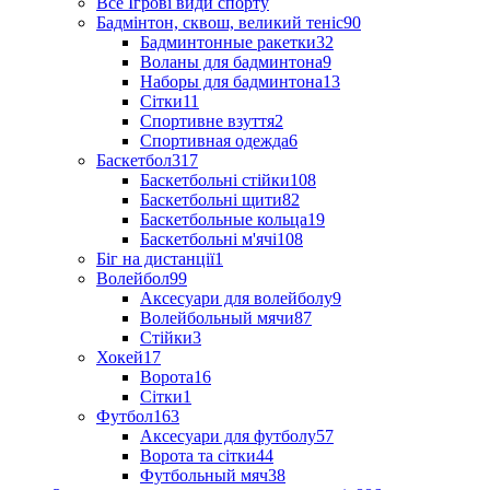
Все Ігрові види спорту
Бадмінтон, сквош, великий теніс
90
Бадминтонные ракетки
32
Воланы для бадминтона
9
Наборы для бадминтона
13
Сітки
11
Спортивне взуття
2
Спортивная одежда
6
Баскетбол
317
Баскетбольні стійки
108
Баскетбольні щити
82
Баскетбольные кольца
19
Баскетбольні м'ячі
108
Біг на дистанції
1
Волейбол
99
Аксесуари для волейболу
9
Волейбольный мячи
87
Стійки
3
Хокей
17
Ворота
16
Сітки
1
Футбол
163
Аксесуари для футболу
57
Ворота та сітки
44
Футбольный мяч
38