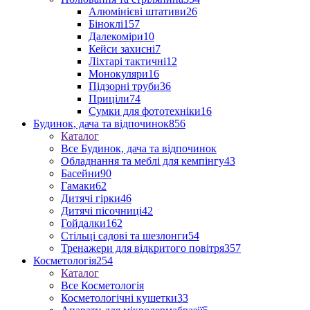
Алюмінієві штативи
26
Біноклі
157
Далекоміри
10
Кейси захисні
7
Ліхтарі тактичні
12
Монокуляри
16
Підзорні труби
36
Приціли
74
Сумки для фототехніки
16
Будинок, дача та відпочинок
856
Каталог
Все Будинок, дача та відпочинок
Обладнання та меблі для кемпінгу
43
Басейни
90
Гамаки
62
Дитячі гірки
46
Дитячі пісочниці
42
Гойдалки
162
Стільці садові та шезлонги
54
Тренажери для відкритого повітря
357
Косметологія
254
Каталог
Все Косметологія
Косметологічні кушетки
33