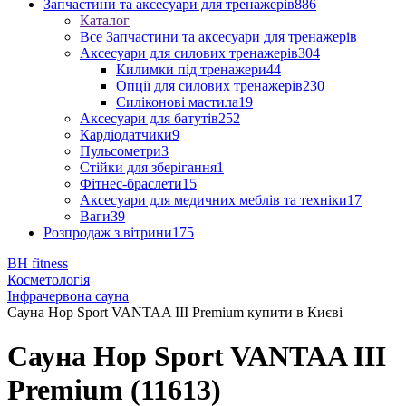
Запчастини та аксесуари для тренажерів
886
Каталог
Все Запчастини та аксесуари для тренажерів
Аксесуари для силових тренажерів
304
Килимки під тренажери
44
Опції для силових тренажерів
230
Силіконові мастила
19
Аксесуари для батутів
252
Кардіодатчики
9
Пульсометри
3
Стійки для зберігання
1
Фітнес-браслети
15
Аксесуари для медичних меблів та техніки
17
Ваги
39
Розпродаж з вітрини
175
BH fitness
Косметологія
Інфрачервона сауна
Сауна Hop Sport VANTAA III Premium купити в Києві
Сауна Hop Sport VANTAA III
Premium (11613)