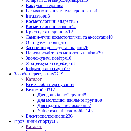
Апарати для мікродермабразії
5
Вакуумна терапія
2
Гальванотерапія та електропорація
1
Інгалятори
3
Косметологічні апарати
25
Косметологічні стільці
42
Крісла для педикюру
12
Лампи-лупи косметологічні та аксесуари
40
Очищувачі повітря
5
Засоби по догляду за шкірою
26
Перукарські та косметологічні візки
29
Зволожувачі повітря
10
Ультразвукові скрабери
8
Інфрачервона сауна
10
Засоби пересування
2219
Каталог
Все Засоби пересування
Веломобілі
312
Для дошкільної групи
45
Для молодшої шкільної групи
68
Для підлітків веломобілі
57
Універсальні веломобілі
143
Електровелосипеди
236
Ігрові види спорту
687
Каталог