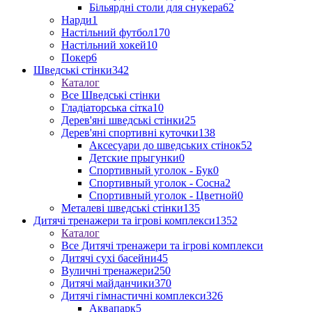
Більярдні столи для снукера
62
Нарди
1
Настільний футбол
170
Настільний хокей
10
Покер
6
Шведські стінки
342
Каталог
Все Шведські стінки
Гладіаторська сітка
10
Дерев'яні шведські стінки
25
Дерев'яні спортивні куточки
138
Аксесуари до шведських стінок
52
Детские прыгунки
0
Спортивный уголок - Бук
0
Спортивный уголок - Сосна
2
Спортивный уголок - Цветной
0
Металеві шведські стінки
135
Дитячі тренажери та ігрові комплекси
1352
Каталог
Все Дитячі тренажери та ігрові комплекси
Дитячі сухі басейни
45
Вуличні тренажери
250
Дитячі майданчики
370
Дитячі гімнастичні комплекси
326
Аквапарк
5