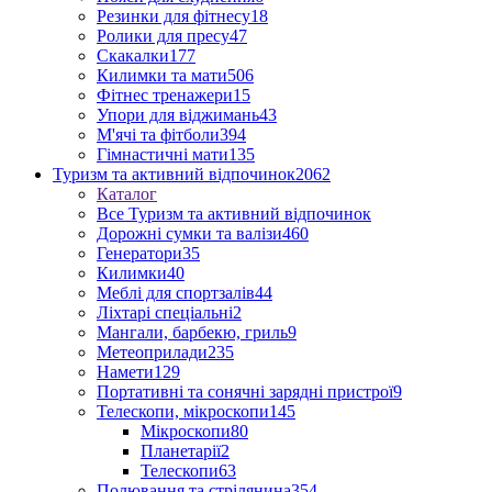
Резинки для фітнесу
18
Ролики для пресу
47
Скакалки
177
Килимки та мати
506
Фітнес тренажери
15
Упори для віджимань
43
М'ячі та фітболи
394
Гімнастичні мати
135
Туризм та активний відпочинок
2062
Каталог
Все Туризм та активний відпочинок
Дорожні сумки та валізи
460
Генератори
35
Килимки
40
Меблі для спортзалів
44
Ліхтарі спеціальні
2
Мангали, барбекю, гриль
9
Метеоприлади
235
Намети
129
Портативні та сонячні зарядні пристрої
9
Телескопи, мікроскопи
145
Мікроскопи
80
Планетарії
2
Телескопи
63
Полювання та стрілянина
354