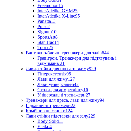
Body-Solid
4
Freemotion
15
InterAtletika GYM
25
InterAtletika X-Line
95
Panatta
13
Pulse
2
Signum
10
SportsArt
8
Star Trac
14
Toorx
25
Вантажно-блочні тренажери для залів
644
Гравітрон. Тренажери для підтягувань і
віджимань
21
Лави, стійки для преса та жиму
929
Гіперекстензія
95
Лави для жиму
127
Лави універсальні
42
Столи для армреслінгу
16
Універсальні тренажери
27
Тренажери для преса, лави для жиму
94
Гідравлічні тренажери
22
Комбіновані станки
124
Лави стійки підставки для залу
229
Body-Solid
11
Eleiko
4