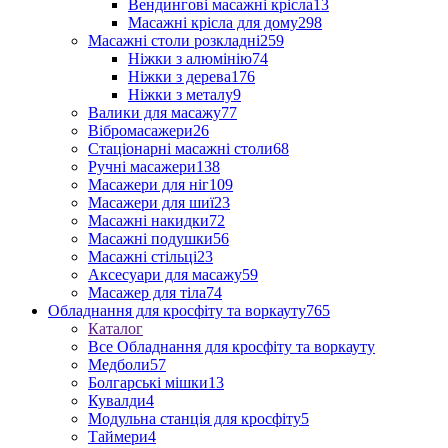
Вендингові масажні крісла
13
Масажні крісла для дому
298
Масажні столи розкладні
259
Ніжки з алюмінію
74
Ніжки з дерева
176
Ніжки з металу
9
Валики для масажу
77
Вібромасажери
26
Стаціонарні масажні столи
68
Ручні масажери
138
Масажери для ніг
109
Масажери для шиї
23
Масажні накидки
72
Масажні подушки
56
Масажні стільці
23
Аксесуари для масажу
59
Масажер для тіла
74
Обладнання для кросфіту та воркауту
765
Каталог
Все Обладнання для кросфіту та воркауту
Медболи
57
Болгарські мішки
13
Кувалди
4
Модульна станція для кросфіту
5
Таймери
4