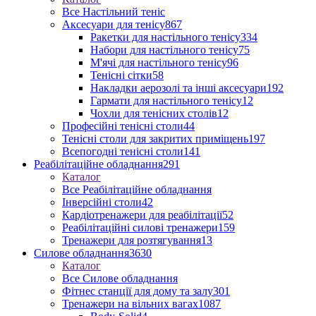
Все Настільний теніс
Аксесуари для тенісу
867
Ракетки для настільного тенісу
334
Набори для настільного тенісу
75
М'ячі для настільного тенісу
96
Тенісні сітки
58
Накладки аерозолі та інші аксесуари
192
Гармати для настільного тенісу
12
Чохли для тенісних столів
12
Професійні тенісні столи
44
Тенісні столи для закритих приміщень
197
Всепогодні тенісні столи
141
Реабілітаційне обладнання
291
Каталог
Все Реабілітаційне обладнання
Інверсійні столи
42
Кардіотренажери для реабілітації
52
Реабілітаційні силові тренажери
159
Тренажери для розтягування
13
Силове обладнання
3630
Каталог
Все Силове обладнання
Фітнес станції для дому та залу
301
Тренажери на вільних вагах
1087