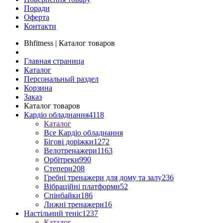
Поради
Оферта
Контакти
Bhfitness | Каталог товаров
Главная страница
Каталог
Персональный раздел
Корзина
Заказ
Каталог товаров
Кардіо обладнання
4118
Каталог
Все Кардіо обладнання
Бігові доріжки
1272
Велотренажери
1163
Орбітреки
990
Степери
208
Гребні тренажери для дому та залу
236
Вібраційні платформи
52
Спінбайки
186
Лижні тренажери
16
Настільний теніс
1237
Каталог