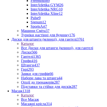
Freemotion
9
InterAtletika GYM
26
InterAtletika NRG
10
InterAtletika Xline
12
Pulse
9
Signum
12
SportsArt
7
Машини Сміта
37
Турніки настінні для будинку
176
Диски для штанги (млинці), для гантелі
3761
Каталог
Все Диски для штанги (млинці), для гантелі
Диски
566
Гантелі
1365
Грифи
416
Штанги
437
Гирі
293
Замки для грифів
66
Набори лава та штанга
44
Опції до тренажерів
287
Підставки та стійки для дисків
287
Масаж
1318
Каталог
Все Масаж
Масажні крісла
314