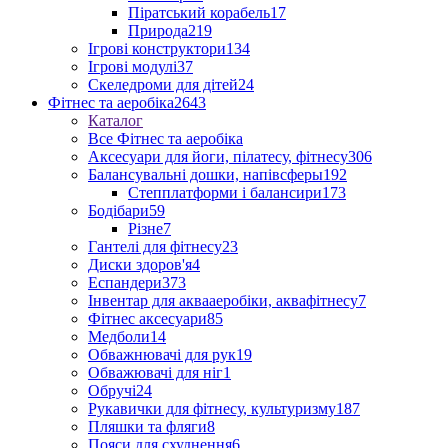
Піратський корабель
17
Природа
219
Ігрові конструктори
134
Ігрові модулі
37
Скеледроми для дітей
24
Фітнес та аеробіка
2643
Каталог
Все Фітнес та аеробіка
Аксесуари для йоги, пілатесу, фітнесу
306
Балансувальні дошки, напівсферы
192
Степплатформи і балансири
173
Бодібари
59
Різне
7
Гантелі для фітнесу
23
Диски здоров'я
4
Еспандери
373
Інвентар для аквааеробіки, аквафітнесу
7
Фітнес аксесуари
85
Медболи
14
Обважнювачі для рук
19
Обважювачі для ніг
1
Обручі
24
Рукавички для фітнесу, культуризму
187
Пляшки та фляги
8
Пояси для схуднення
6