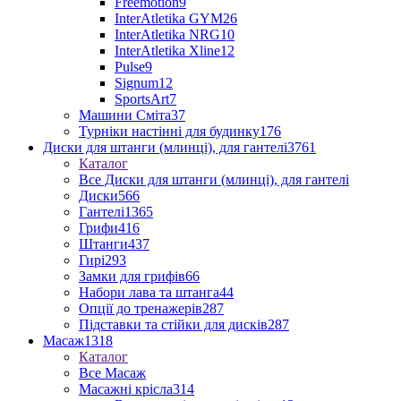
Freemotion
9
InterAtletika GYM
26
InterAtletika NRG
10
InterAtletika Xline
12
Pulse
9
Signum
12
SportsArt
7
Машини Сміта
37
Турніки настінні для будинку
176
Диски для штанги (млинці), для гантелі
3761
Каталог
Все Диски для штанги (млинці), для гантелі
Диски
566
Гантелі
1365
Грифи
416
Штанги
437
Гирі
293
Замки для грифів
66
Набори лава та штанга
44
Опції до тренажерів
287
Підставки та стійки для дисків
287
Масаж
1318
Каталог
Все Масаж
Масажні крісла
314