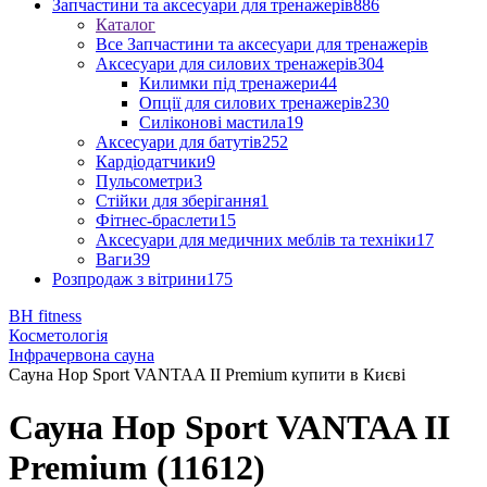
Запчастини та аксесуари для тренажерів
886
Каталог
Все Запчастини та аксесуари для тренажерів
Аксесуари для силових тренажерів
304
Килимки під тренажери
44
Опції для силових тренажерів
230
Силіконові мастила
19
Аксесуари для батутів
252
Кардіодатчики
9
Пульсометри
3
Стійки для зберігання
1
Фітнес-браслети
15
Аксесуари для медичних меблів та техніки
17
Ваги
39
Розпродаж з вітрини
175
BH fitness
Косметологія
Інфрачервона сауна
Сауна Hop Sport VANTAA II Premium купити в Києві
Сауна Hop Sport VANTAA II
Premium (11612)