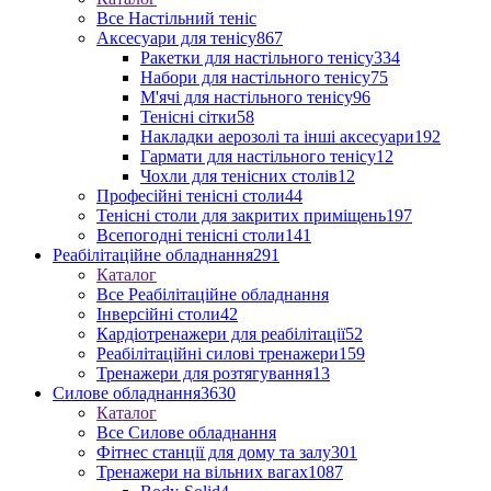
Все Настільний теніс
Аксесуари для тенісу
867
Ракетки для настільного тенісу
334
Набори для настільного тенісу
75
М'ячі для настільного тенісу
96
Тенісні сітки
58
Накладки аерозолі та інші аксесуари
192
Гармати для настільного тенісу
12
Чохли для тенісних столів
12
Професійні тенісні столи
44
Тенісні столи для закритих приміщень
197
Всепогодні тенісні столи
141
Реабілітаційне обладнання
291
Каталог
Все Реабілітаційне обладнання
Інверсійні столи
42
Кардіотренажери для реабілітації
52
Реабілітаційні силові тренажери
159
Тренажери для розтягування
13
Силове обладнання
3630
Каталог
Все Силове обладнання
Фітнес станції для дому та залу
301
Тренажери на вільних вагах
1087