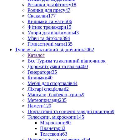
Резинки для фітнесу
18
Ролики для пресу
47
Скакалки
177
Килимки та мати
506
Фітнес тренажери
15
Упори для віджимань
43
М'ячі та фітболи
394
Гімнастичні мати
135
Туризм та активний відпочинок
2062
Каталог
Все Туризм та активний відпочинок
Дорожні сумки та валізи
460
Генератори
35
Килимки
40
Меблі для спортзалів
44
Ліхтарі спеціальні
2
Мангали, барбекю, гриль
9
Метеоприлади
235
Намети
129
Портативні та сонячні зарядні пристрої
9
Телескопи, мікроскопи
145
Мікроскопи
80
Планетарії
2
Телескопи
63
Полювання та стрілянина
354