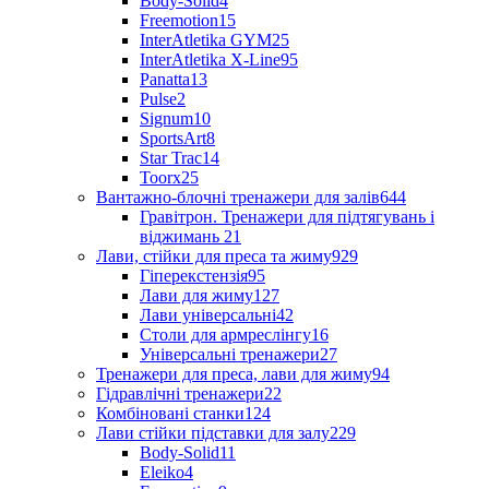
Body-Solid
4
Freemotion
15
InterAtletika GYM
25
InterAtletika X-Line
95
Panatta
13
Pulse
2
Signum
10
SportsArt
8
Star Trac
14
Toorx
25
Вантажно-блочні тренажери для залів
644
Гравітрон. Тренажери для підтягувань і
віджимань
21
Лави, стійки для преса та жиму
929
Гіперекстензія
95
Лави для жиму
127
Лави універсальні
42
Столи для армреслінгу
16
Універсальні тренажери
27
Тренажери для преса, лави для жиму
94
Гідравлічні тренажери
22
Комбіновані станки
124
Лави стійки підставки для залу
229
Body-Solid
11
Eleiko
4