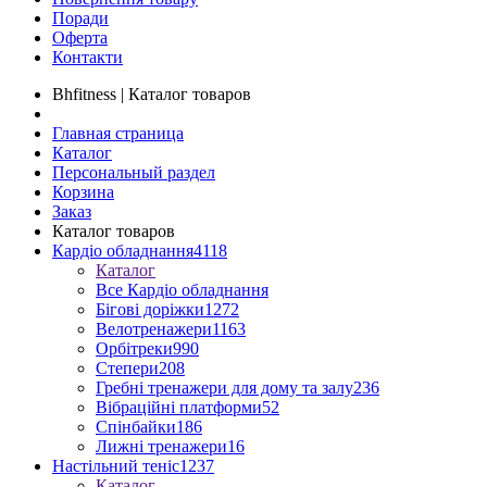
Поради
Оферта
Контакти
Bhfitness | Каталог товаров
Главная страница
Каталог
Персональный раздел
Корзина
Заказ
Каталог товаров
Кардіо обладнання
4118
Каталог
Все Кардіо обладнання
Бігові доріжки
1272
Велотренажери
1163
Орбітреки
990
Степери
208
Гребні тренажери для дому та залу
236
Вібраційні платформи
52
Спінбайки
186
Лижні тренажери
16
Настільний теніс
1237
Каталог