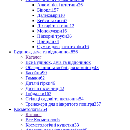
Алюмінієві штативи
26
Біноклі
157
Далекоміри
10
Кейси захисні
7
Ліхтарі тактичні
12
Монокуляри
16
Підзорні труби
36
Приціли
74
Сумки для фототехніки
16
Будинок, дача та відпочинок
856
Каталог
Все Будинок, дача та відпочинок
Обладнання та меблі для кемпінгу
43
Басейни
90
Гамаки
62
Дитячі гірки
46
Дитячі пісочниці
42
Гойдалки
162
Стільці садові та шезлонги
54
Тренажери для відкритого повітря
357
Косметологія
254
Каталог
Все Косметологія
Косметологічні кушетки
33