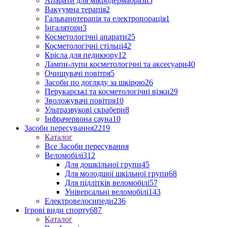
Апарати для мікродермабразії
5
Вакуумна терапія
2
Гальванотерапія та електропорація
1
Інгалятори
3
Косметологічні апарати
25
Косметологічні стільці
42
Крісла для педикюру
12
Лампи-лупи косметологічні та аксесуари
40
Очищувачі повітря
5
Засоби по догляду за шкірою
26
Перукарські та косметологічні візки
29
Зволожувачі повітря
10
Ультразвукові скрабери
8
Інфрачервона сауна
10
Засоби пересування
2219
Каталог
Все Засоби пересування
Веломобілі
312
Для дошкільної групи
45
Для молодшої шкільної групи
68
Для підлітків веломобілі
57
Універсальні веломобілі
143
Електровелосипеди
236
Ігрові види спорту
687
Каталог