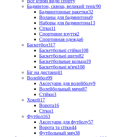
Все Ігрові види спорту
Бадмінтон, сквош, великий теніс
90
Бадминтонные ракетки
32
Воланы для бадминтона
9
Наборы для бадминтона
13
Сітки
11
Спортивне взуття
2
Спортивная одежда
6
Баскетбол
317
Баскетбольні стійки
108
Баскетбольні щити
82
Баскетбольные кольца
19
Баскетбольні м'ячі
108
Біг на дистанції
1
Волейбол
99
Аксесуари для волейболу
9
Волейбольный мячи
87
Стійки
3
Хокей
17
Ворота
16
Сітки
1
Футбол
163
Аксесуари для футболу
57
Ворота та сітки
44
Футбольный мяч
38