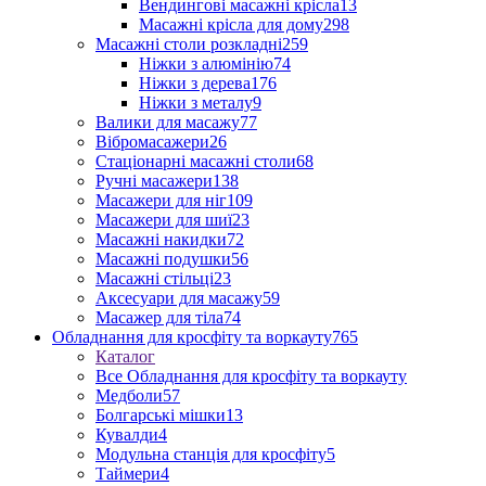
Вендингові масажні крісла
13
Масажні крісла для дому
298
Масажні столи розкладні
259
Ніжки з алюмінію
74
Ніжки з дерева
176
Ніжки з металу
9
Валики для масажу
77
Вібромасажери
26
Стаціонарні масажні столи
68
Ручні масажери
138
Масажери для ніг
109
Масажери для шиї
23
Масажні накидки
72
Масажні подушки
56
Масажні стільці
23
Аксесуари для масажу
59
Масажер для тіла
74
Обладнання для кросфіту та воркауту
765
Каталог
Все Обладнання для кросфіту та воркауту
Медболи
57
Болгарські мішки
13
Кувалди
4
Модульна станція для кросфіту
5
Таймери
4