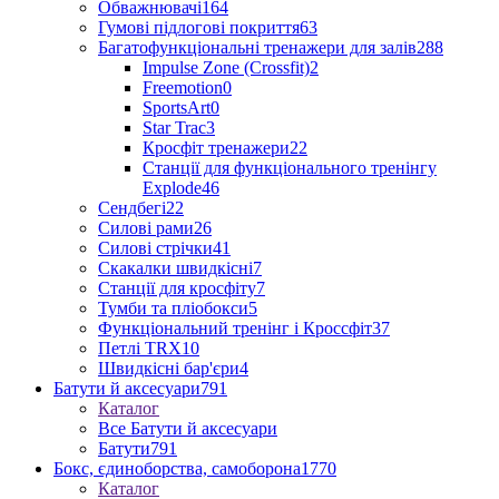
Обважнювачі
164
Гумові підлогові покриття
63
Багатофункціональні тренажери для залів
288
Impulse Zone (Crossfit)
2
Freemotion
0
SportsArt
0
Star Trac
3
Кросфіт тренажери
22
Станції для функціонального тренінгу
Explode
46
Сендбегі
22
Силові рами
26
Силові стрічки
41
Скакалки швидкісні
7
Станції для кросфіту
7
Тумби та пліобокси
5
Функціональний тренінг і Кроссфіт
37
Петлі TRX
10
Швидкісні бар'єри
4
Батути й аксесуари
791
Каталог
Все Батути й аксесуари
Батути
791
Бокс, єдиноборства, самоборона
1770
Каталог