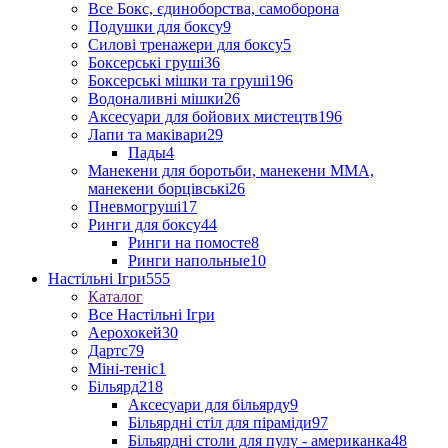
Все Бокс, єдиноборства, самоборона
Подушки для боксу
9
Силові тренажери для боксу
5
Боксерські груші
36
Боксерські мішки та груші
196
Водоналивні мішки
26
Аксесуари для бойових мистецтв
196
Лапи та маківари
29
Пады
4
Манекени для боротьби, манекени ММА,
манекени борцівські
26
Пневмогруші
17
Ринги для боксу
44
Ринги на помосте
8
Ринги напольные
10
Настільні Ігри
555
Каталог
Все Настільні Ігри
Аерохокей
30
Дартс
79
Міні-теніс
1
Більярд
218
Аксесуари для більярду
9
Більярдні стіл для піраміди
97
Більярдні столи для пулу - американка
48