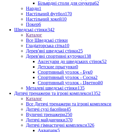
Більярдні столи для снукера
62
Нарди
1
Настільний футбол
170
Настільний хокей
10
Покер
6
Шведські стінки
342
Каталог
Все Шведські стінки
Гладіаторська сітка
10
Дерев'яні шведські стінки
25
Дерев'яні спортивні куточки
138
Аксесуари до шведських стінок
52
Детские прыгунки
0
Спортивный уголок - Бук
0
Спортивный уголок - Сосна
2
Спортивный уголок - Цветной
0
Металеві шведські стінки
135
Дитячі тренажери та ігрові комплекси
1352
Каталог
Все Дитячі тренажери та ігрові комплекси
Дитячі сухі басейни
45
Вуличні тренажери
250
Дитячі майданчики
370
Дитячі гімнастичні комплекси
326
Аквапарк
5