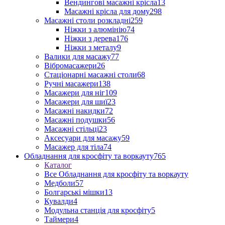
Вендингові масажні крісла
13
Масажні крісла для дому
298
Масажні столи розкладні
259
Ніжки з алюмінію
74
Ніжки з дерева
176
Ніжки з металу
9
Валики для масажу
77
Вібромасажери
26
Стаціонарні масажні столи
68
Ручні масажери
138
Масажери для ніг
109
Масажери для шиї
23
Масажні накидки
72
Масажні подушки
56
Масажні стільці
23
Аксесуари для масажу
59
Масажер для тіла
74
Обладнання для кросфіту та воркауту
765
Каталог
Все Обладнання для кросфіту та воркауту
Медболи
57
Болгарські мішки
13
Кувалди
4
Модульна станція для кросфіту
5
Таймери
4