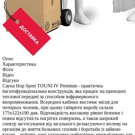
Опис
Характеристика
Фото
Відео
Відгуки
Сауна Hop Sport TOUNI IV Premium - практична
багатофункціональна конструкція, яка працює на принципі
теплової передачі за способом інфрачервоного
випромінювання. Всередині кабінки вистачає місця для
чотирьох чоловік, при цьому габарити виробу склали
175х122х190 див. Відповідність високому рівню безпеки і
повна відсутність нагрітих поверхонь, а також широкий
спектр застосування від загального релаксуючого впливу на
організм до зняття больових спазмів і боротьби із зайвою
вагою, - роблять дану установку неймовірно привабливою для