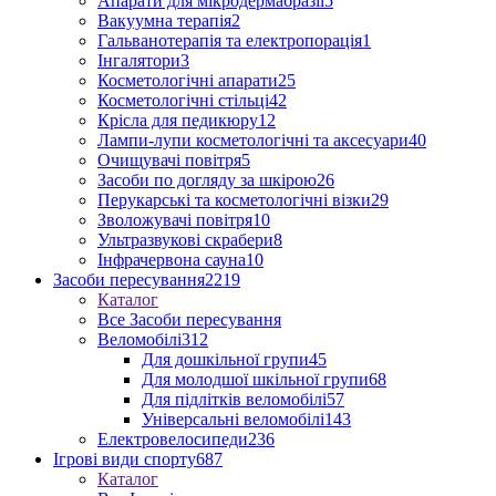
Апарати для мікродермабразії
5
Вакуумна терапія
2
Гальванотерапія та електропорація
1
Інгалятори
3
Косметологічні апарати
25
Косметологічні стільці
42
Крісла для педикюру
12
Лампи-лупи косметологічні та аксесуари
40
Очищувачі повітря
5
Засоби по догляду за шкірою
26
Перукарські та косметологічні візки
29
Зволожувачі повітря
10
Ультразвукові скрабери
8
Інфрачервона сауна
10
Засоби пересування
2219
Каталог
Все Засоби пересування
Веломобілі
312
Для дошкільної групи
45
Для молодшої шкільної групи
68
Для підлітків веломобілі
57
Універсальні веломобілі
143
Електровелосипеди
236
Ігрові види спорту
687
Каталог