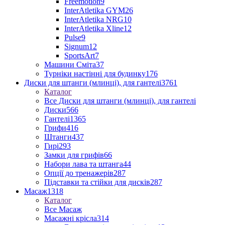
Freemotion
9
InterAtletika GYM
26
InterAtletika NRG
10
InterAtletika Xline
12
Pulse
9
Signum
12
SportsArt
7
Машини Сміта
37
Турніки настінні для будинку
176
Диски для штанги (млинці), для гантелі
3761
Каталог
Все Диски для штанги (млинці), для гантелі
Диски
566
Гантелі
1365
Грифи
416
Штанги
437
Гирі
293
Замки для грифів
66
Набори лава та штанга
44
Опції до тренажерів
287
Підставки та стійки для дисків
287
Масаж
1318
Каталог
Все Масаж
Масажні крісла
314