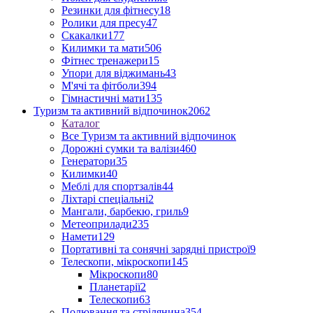
Резинки для фітнесу
18
Ролики для пресу
47
Скакалки
177
Килимки та мати
506
Фітнес тренажери
15
Упори для віджимань
43
М'ячі та фітболи
394
Гімнастичні мати
135
Туризм та активний відпочинок
2062
Каталог
Все Туризм та активний відпочинок
Дорожні сумки та валізи
460
Генератори
35
Килимки
40
Меблі для спортзалів
44
Ліхтарі спеціальні
2
Мангали, барбекю, гриль
9
Метеоприлади
235
Намети
129
Портативні та сонячні зарядні пристрої
9
Телескопи, мікроскопи
145
Мікроскопи
80
Планетарії
2
Телескопи
63
Полювання та стрілянина
354