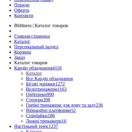
Поради
Оферта
Контакти
Bhfitness | Каталог товаров
Главная страница
Каталог
Персональный раздел
Корзина
Заказ
Каталог товаров
Кардіо обладнання
4118
Каталог
Все Кардіо обладнання
Бігові доріжки
1272
Велотренажери
1163
Орбітреки
990
Степери
208
Гребні тренажери для дому та залу
236
Вібраційні платформи
52
Спінбайки
186
Лижні тренажери
16
Настільний теніс
1237
Каталог