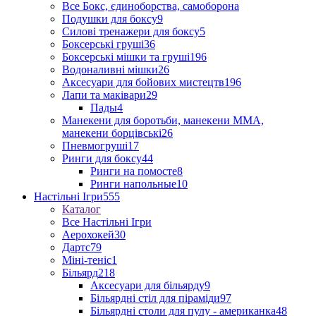
Все Бокс, єдиноборства, самоборона
Подушки для боксу
9
Силові тренажери для боксу
5
Боксерські груші
36
Боксерські мішки та груші
196
Водоналивні мішки
26
Аксесуари для бойових мистецтв
196
Лапи та маківари
29
Пады
4
Манекени для боротьби, манекени ММА,
манекени борцівські
26
Пневмогруші
17
Ринги для боксу
44
Ринги на помосте
8
Ринги напольные
10
Настільні Ігри
555
Каталог
Все Настільні Ігри
Аерохокей
30
Дартс
79
Міні-теніс
1
Більярд
218
Аксесуари для більярду
9
Більярдні стіл для піраміди
97
Більярдні столи для пулу - американка
48