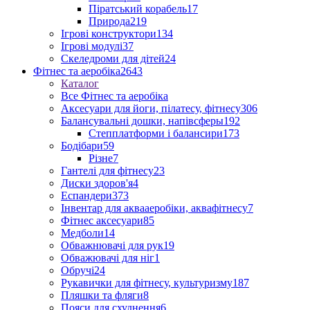
Піратський корабель
17
Природа
219
Ігрові конструктори
134
Ігрові модулі
37
Скеледроми для дітей
24
Фітнес та аеробіка
2643
Каталог
Все Фітнес та аеробіка
Аксесуари для йоги, пілатесу, фітнесу
306
Балансувальні дошки, напівсферы
192
Степплатформи і балансири
173
Бодібари
59
Різне
7
Гантелі для фітнесу
23
Диски здоров'я
4
Еспандери
373
Інвентар для аквааеробіки, аквафітнесу
7
Фітнес аксесуари
85
Медболи
14
Обважнювачі для рук
19
Обважювачі для ніг
1
Обручі
24
Рукавички для фітнесу, культуризму
187
Пляшки та фляги
8
Пояси для схуднення
6