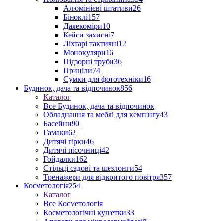
Алюмінієві штативи
26
Біноклі
157
Далекоміри
10
Кейси захисні
7
Ліхтарі тактичні
12
Монокуляри
16
Підзорні труби
36
Приціли
74
Сумки для фототехніки
16
Будинок, дача та відпочинок
856
Каталог
Все Будинок, дача та відпочинок
Обладнання та меблі для кемпінгу
43
Басейни
90
Гамаки
62
Дитячі гірки
46
Дитячі пісочниці
42
Гойдалки
162
Стільці садові та шезлонги
54
Тренажери для відкритого повітря
357
Косметологія
254
Каталог
Все Косметологія
Косметологічні кушетки
33