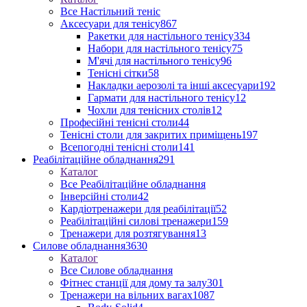
Все Настільний теніс
Аксесуари для тенісу
867
Ракетки для настільного тенісу
334
Набори для настільного тенісу
75
М'ячі для настільного тенісу
96
Тенісні сітки
58
Накладки аерозолі та інші аксесуари
192
Гармати для настільного тенісу
12
Чохли для тенісних столів
12
Професійні тенісні столи
44
Тенісні столи для закритих приміщень
197
Всепогодні тенісні столи
141
Реабілітаційне обладнання
291
Каталог
Все Реабілітаційне обладнання
Інверсійні столи
42
Кардіотренажери для реабілітації
52
Реабілітаційні силові тренажери
159
Тренажери для розтягування
13
Силове обладнання
3630
Каталог
Все Силове обладнання
Фітнес станції для дому та залу
301
Тренажери на вільних вагах
1087