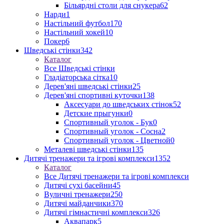
Більярдні столи для снукера
62
Нарди
1
Настільний футбол
170
Настільний хокей
10
Покер
6
Шведські стінки
342
Каталог
Все Шведські стінки
Гладіаторська сітка
10
Дерев'яні шведські стінки
25
Дерев'яні спортивні куточки
138
Аксесуари до шведських стінок
52
Детские прыгунки
0
Спортивный уголок - Бук
0
Спортивный уголок - Сосна
2
Спортивный уголок - Цветной
0
Металеві шведські стінки
135
Дитячі тренажери та ігрові комплекси
1352
Каталог
Все Дитячі тренажери та ігрові комплекси
Дитячі сухі басейни
45
Вуличні тренажери
250
Дитячі майданчики
370
Дитячі гімнастичні комплекси
326
Аквапарк
5