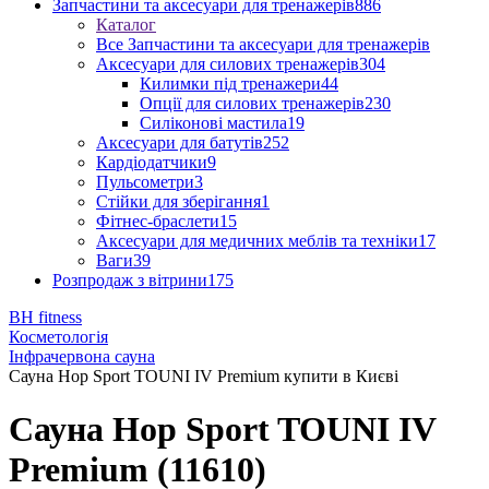
Запчастини та аксесуари для тренажерів
886
Каталог
Все Запчастини та аксесуари для тренажерів
Аксесуари для силових тренажерів
304
Килимки під тренажери
44
Опції для силових тренажерів
230
Силіконові мастила
19
Аксесуари для батутів
252
Кардіодатчики
9
Пульсометри
3
Стійки для зберігання
1
Фітнес-браслети
15
Аксесуари для медичних меблів та техніки
17
Ваги
39
Розпродаж з вітрини
175
BH fitness
Косметологія
Інфрачервона сауна
Сауна Hop Sport TOUNI IV Premium купити в Києві
Сауна Hop Sport TOUNI IV
Premium (11610)