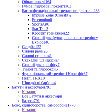
Обважнювачі
164
Гумові підлогові покриття
63
Багатофункціональні тренажери для залів
288
Impulse Zone (Crossfit)
2
Freemotion
0
SportsArt
0
Star Trac
3
Кросфіт тренажери
22
Станції для функціонального тренінгу
Explode
46
Сендбегі
22
Силові рами
26
Силові стрічки
41
Скакалки швидкісні
7
Станції для кросфіту
7
Тумби та пліобокси
5
Функціональний тренінг і Кроссфіт
37
Петлі TRX
10
Швидкісні бар'єри
4
Батути й аксесуари
791
Каталог
Все Батути й аксесуари
Батути
791
Бокс, єдиноборства, самоборона
1770
Каталог