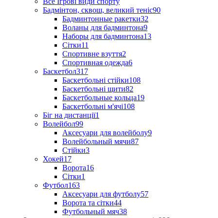
Все Ігрові види спорту
Бадмінтон, сквош, великий теніс
90
Бадминтонные ракетки
32
Воланы для бадминтона
9
Наборы для бадминтона
13
Сітки
11
Спортивне взуття
2
Спортивная одежда
6
Баскетбол
317
Баскетбольні стійки
108
Баскетбольні щити
82
Баскетбольные кольца
19
Баскетбольні м'ячі
108
Біг на дистанції
1
Волейбол
99
Аксесуари для волейболу
9
Волейбольный мячи
87
Стійки
3
Хокей
17
Ворота
16
Сітки
1
Футбол
163
Аксесуари для футболу
57
Ворота та сітки
44
Футбольный мяч
38