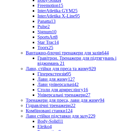
Body-Solid
4
Freemotion
15
InterAtletika GYM
25
InterAtletika X-Line
95
Panatta
13
Pulse
2
Signum
10
SportsArt
8
Star Trac
14
Toorx
25
Вантажно-блочні тренажери для залів
644
Гравітрон. Тренажери для підтягувань і
віджимань
21
Лави, стійки для преса та жиму
929
Гіперекстензія
95
Лави для жиму
127
Лави універсальні
42
Столи для армреслінгу
16
Універсальні тренажери
27
Тренажери для преса, лави для жиму
94
Гідравлічні тренажери
22
Комбіновані станки
124
Лави стійки підставки для залу
229
Body-Solid
11
Eleiko
4