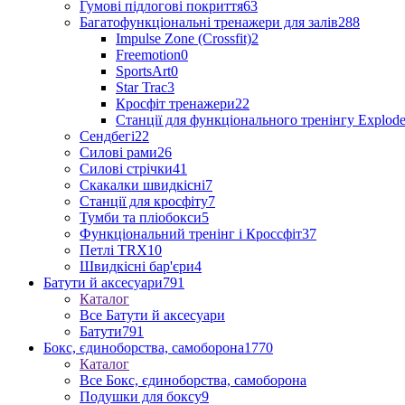
Гумові підлогові покриття
63
Багатофункціональні тренажери для залів
288
Impulse Zone (Crossfit)
2
Freemotion
0
SportsArt
0
Star Trac
3
Кросфіт тренажери
22
Станції для функціонального тренінгу Explod
Сендбегі
22
Силові рами
26
Силові стрічки
41
Скакалки швидкісні
7
Станції для кросфіту
7
Тумби та пліобокси
5
Функціональний тренінг і Кроссфіт
37
Петлі TRX
10
Швидкісні бар'єри
4
Батути й аксесуари
791
Каталог
Все Батути й аксесуари
Батути
791
Бокс, єдиноборства, самоборона
1770
Каталог
Все Бокс, єдиноборства, самоборона
Подушки для боксу
9