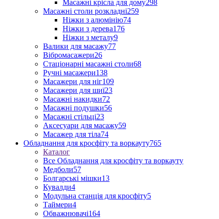
Масажні крісла для дому
298
Масажні столи розкладні
259
Ніжки з алюмінію
74
Ніжки з дерева
176
Ніжки з металу
9
Валики для масажу
77
Вібромасажери
26
Стаціонарні масажні столи
68
Ручні масажери
138
Масажери для ніг
109
Масажери для шиї
23
Масажні накидки
72
Масажні подушки
56
Масажні стільці
23
Аксесуари для масажу
59
Масажер для тіла
74
Обладнання для кросфіту та воркауту
765
Каталог
Все Обладнання для кросфіту та воркауту
Медболи
57
Болгарські мішки
13
Кувалди
4
Модульна станція для кросфіту
5
Таймери
4
Обважнювачі
164