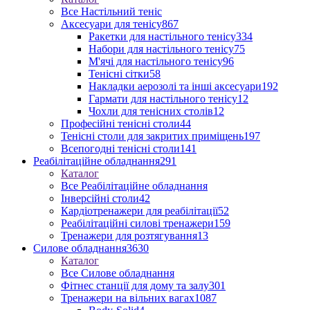
Все Настільний теніс
Аксесуари для тенісу
867
Ракетки для настільного тенісу
334
Набори для настільного тенісу
75
М'ячі для настільного тенісу
96
Тенісні сітки
58
Накладки аерозолі та інші аксесуари
192
Гармати для настільного тенісу
12
Чохли для тенісних столів
12
Професійні тенісні столи
44
Тенісні столи для закритих приміщень
197
Всепогодні тенісні столи
141
Реабілітаційне обладнання
291
Каталог
Все Реабілітаційне обладнання
Інверсійні столи
42
Кардіотренажери для реабілітації
52
Реабілітаційні силові тренажери
159
Тренажери для розтягування
13
Силове обладнання
3630
Каталог
Все Силове обладнання
Фітнес станції для дому та залу
301
Тренажери на вільних вагах
1087