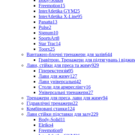
Body-Solid
4
Freemotion
15
InterAtletika GYM
25
InterAtletika X-Line
95
Panatta
13
Pulse
2
Signum
10
SportsArt
8
Star Trac
14
Toorx
25
Вантажно-блочні тренажери для залів
644
Гравітрон. Тренажери для підтягувань і відж
Лави, стійки для преса та жиму
929
Гіперекстензія
95
Лави для жиму
127
Лави універсальні
42
Столи для армреслінгу
16
Універсальні тренажери
27
Тренажери для преса, лави для жиму
94
Гідравлічні тренажери
22
Комбіновані станки
124
Лави стійки підставки для залу
229
Body-Solid
11
Eleiko
4
Freemotion
9