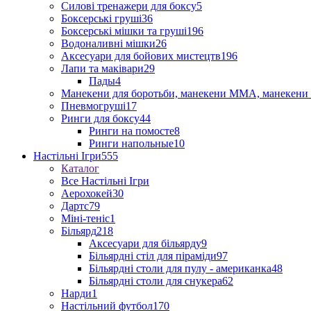
Силові тренажери для боксу
5
Боксерські груші
36
Боксерські мішки та груші
196
Водоналивні мішки
26
Аксесуари для бойових мистецтв
196
Лапи та маківари
29
Пады
4
Манекени для боротьби, манекени ММА, манекени 
Пневмогруші
17
Ринги для боксу
44
Ринги на помосте
8
Ринги напольные
10
Настільні Ігри
555
Каталог
Все Настільні Ігри
Аерохокей
30
Дартс
79
Міні-теніс
1
Більярд
218
Аксесуари для більярду
9
Більярдні стіл для піраміди
97
Більярдні столи для пулу - американка
48
Більярдні столи для снукера
62
Нарди
1
Настільний футбол
170