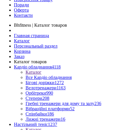
Поради
Оферта
Контакти
Bhfitness | Каталог товаров
Главная страница
Каталог
Персональный раздел
Корзина
Заказ
Каталог товаров
Кардіо обладнання
4118
Каталог
Все Кардіо обладнання
Бігові доріжки
1272
Велотренажери
1163
Орбітреки
990
Степери
208
Гребні тренажери для дому та залу
236
Вібраційні платформи
52
Спінбайки
186
Лижні тренажери
16
Настільний теніс
1237
Каталог