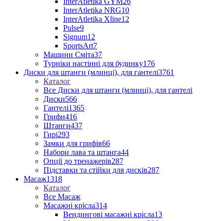
InterAtletika GYM
26
InterAtletika NRG
10
InterAtletika Xline
12
Pulse
9
Signum
12
SportsArt
7
Машини Сміта
37
Турніки настінні для будинку
176
Диски для штанги (млинці), для гантелі
3761
Каталог
Все Диски для штанги (млинці), для гантелі
Диски
566
Гантелі
1365
Грифи
416
Штанги
437
Гирі
293
Замки для грифів
66
Набори лава та штанга
44
Опції до тренажерів
287
Підставки та стійки для дисків
287
Масаж
1318
Каталог
Все Масаж
Масажні крісла
314
Вендингові масажні крісла
13