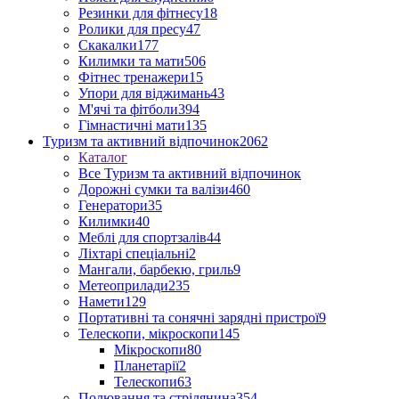
Резинки для фітнесу
18
Ролики для пресу
47
Скакалки
177
Килимки та мати
506
Фітнес тренажери
15
Упори для віджимань
43
М'ячі та фітболи
394
Гімнастичні мати
135
Туризм та активний відпочинок
2062
Каталог
Все Туризм та активний відпочинок
Дорожні сумки та валізи
460
Генератори
35
Килимки
40
Меблі для спортзалів
44
Ліхтарі спеціальні
2
Мангали, барбекю, гриль
9
Метеоприлади
235
Намети
129
Портативні та сонячні зарядні пристрої
9
Телескопи, мікроскопи
145
Мікроскопи
80
Планетарії
2
Телескопи
63
Полювання та стрілянина
354