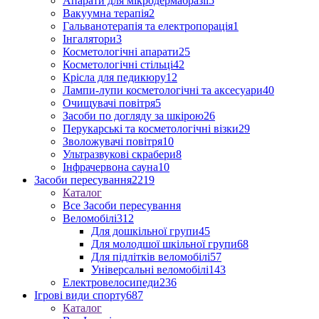
Апарати для мікродермабразії
5
Вакуумна терапія
2
Гальванотерапія та електропорація
1
Інгалятори
3
Косметологічні апарати
25
Косметологічні стільці
42
Крісла для педикюру
12
Лампи-лупи косметологічні та аксесуари
40
Очищувачі повітря
5
Засоби по догляду за шкірою
26
Перукарські та косметологічні візки
29
Зволожувачі повітря
10
Ультразвукові скрабери
8
Інфрачервона сауна
10
Засоби пересування
2219
Каталог
Все Засоби пересування
Веломобілі
312
Для дошкільної групи
45
Для молодшої шкільної групи
68
Для підлітків веломобілі
57
Універсальні веломобілі
143
Електровелосипеди
236
Ігрові види спорту
687
Каталог