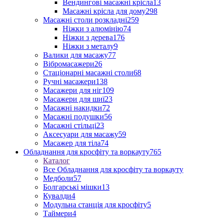
Вендингові масажні крісла
13
Масажні крісла для дому
298
Масажні столи розкладні
259
Ніжки з алюмінію
74
Ніжки з дерева
176
Ніжки з металу
9
Валики для масажу
77
Вібромасажери
26
Стаціонарні масажні столи
68
Ручні масажери
138
Масажери для ніг
109
Масажери для шиї
23
Масажні накидки
72
Масажні подушки
56
Масажні стільці
23
Аксесуари для масажу
59
Масажер для тіла
74
Обладнання для кросфіту та воркауту
765
Каталог
Все Обладнання для кросфіту та воркауту
Медболи
57
Болгарські мішки
13
Кувалди
4
Модульна станція для кросфіту
5
Таймери
4