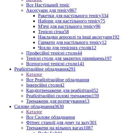
Все Настільний теніс
Аксесуари для тенісу
867
Ракетки для настільного тенісу
334
Набори для настільного тенісу
75
М'ячі для настільного тенісу
96
Тенісні сітки
58
Накладки аерозолі та інші аксесуари
192
Гармати для настільного тенісу
12
Чохли для тенісних столів
12
Професійні тенісні столи
44
Тенісні столи для закритих приміщень
197
Всепогодні тенісні столи
141
Реабілітаційне обладнання
291
Каталог
Все Реабілітаційне обладнання
Інверсійні столи
42
Кардіотренажери для реабілітації
52
Реабілітаційні силові тренажери
159
Тренажери для розтягування
13
Силове обладнання
3630
Каталог
Все Силове обладнання
Фітнес станції для дому та залу
301
Тренажери на вільних вагах
1087