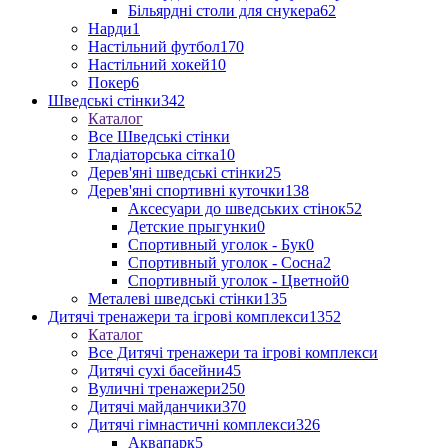
Більярдні столи для снукера
62
Нарди
1
Настільний футбол
170
Настільний хокей
10
Покер
6
Шведські стінки
342
Каталог
Все Шведські стінки
Гладіаторська сітка
10
Дерев'яні шведські стінки
25
Дерев'яні спортивні куточки
138
Аксесуари до шведських стінок
52
Детские прыгунки
0
Спортивный уголок - Бук
0
Спортивный уголок - Сосна
2
Спортивный уголок - Цветной
0
Металеві шведські стінки
135
Дитячі тренажери та ігрові комплекси
1352
Каталог
Все Дитячі тренажери та ігрові комплекси
Дитячі сухі басейни
45
Вуличні тренажери
250
Дитячі майданчики
370
Дитячі гімнастичні комплекси
326
Аквапарк
5