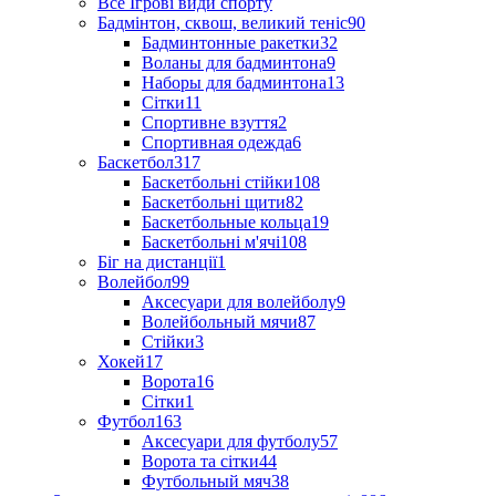
Все Ігрові види спорту
Бадмінтон, сквош, великий теніс
90
Бадминтонные ракетки
32
Воланы для бадминтона
9
Наборы для бадминтона
13
Сітки
11
Спортивне взуття
2
Спортивная одежда
6
Баскетбол
317
Баскетбольні стійки
108
Баскетбольні щити
82
Баскетбольные кольца
19
Баскетбольні м'ячі
108
Біг на дистанції
1
Волейбол
99
Аксесуари для волейболу
9
Волейбольный мячи
87
Стійки
3
Хокей
17
Ворота
16
Сітки
1
Футбол
163
Аксесуари для футболу
57
Ворота та сітки
44
Футбольный мяч
38