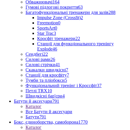
Обважнювачі
164
Гумові підлогові покриття
63
Багатофункціональні тренажери для залів
288
Impulse Zone (Crossfit)
2
Freemotion
0
SportsArt
0
Star Trac
3
Кросфіт тренажери
22
Станції для функціонального тренінгу
Explode
46
Сендбегі
22
Силові рами
26
Силові стрічки
41
Скакалки швидкісні
7
Станції для кросфіту
7
Тумби та пліобокси
5
Функціональний тренінг і Кроссфіт
37
Петлі TRX
10
Швидкісні бар'єри
4
Батути й аксесуари
791
Каталог
Все Батути й аксесуари
Батути
791
Бокс, єдиноборства, самоборона
1770
Каталог