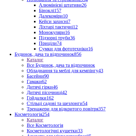
Алюмінієві штативи
26
Біноклі
157
Далекоміри
10
Кейси захисні
7
Ліхтарі тактичні
12
Монокуляри
16
Підзорні труби
36
Приціли
74
Сумки для фототехніки
16
Будинок, дача та відпочинок
856
Каталог
Все Будинок, дача та відпочинок
Обладнання та меблі для кемпінгу
43
Басейни
90
Гамаки
62
Дитячі гірки
46
Дитячі пісочниці
42
Гойдалки
162
Стільці садові та шезлонги
54
Тренажери для відкритого повітря
357
Косметологія
254
Каталог
Все Косметологія
Косметологічні кушетки
33