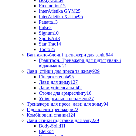
Body-Solid
4
Freemotion
15
InterAtletika GYM
25
InterAtletika X-Line
95
Panatta
13
Pulse
2
Signum
10
SportsArt
8
Star Trac
14
Toorx
25
Вантажно-блочні тренажери для залів
644
Гравітрон. Тренажери для підтягувань і
віджимань
21
Лави, стійки для преса та жиму
929
Гіперекстензія
95
Лави для жиму
127
Лави універсальні
42
Столи для армреслінгу
16
Універсальні тренажери
27
Тренажери для преса, лави для жиму
94
Гідравлічні тренажери
22
Комбіновані станки
124
Лави стійки підставки для залу
229
Body-Solid
11
Eleiko
4