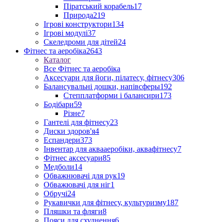
Піратський корабель
17
Природа
219
Ігрові конструктори
134
Ігрові модулі
37
Скеледроми для дітей
24
Фітнес та аеробіка
2643
Каталог
Все Фітнес та аеробіка
Аксесуари для йоги, пілатесу, фітнесу
306
Балансувальні дошки, напівсферы
192
Степплатформи і балансири
173
Бодібари
59
Різне
7
Гантелі для фітнесу
23
Диски здоров'я
4
Еспандери
373
Інвентар для аквааеробіки, аквафітнесу
7
Фітнес аксесуари
85
Медболи
14
Обважнювачі для рук
19
Обважювачі для ніг
1
Обручі
24
Рукавички для фітнесу, культуризму
187
Пляшки та фляги
8
Пояси для схуднення
6