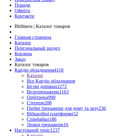
Поради
Оферта
Контакти
Bhfitness | Каталог товаров
Главная страница
Каталог
Персональный раздел
Корзина
Заказ
Каталог товаров
Кардіо обладнання
4118
Каталог
Все Кардіо обладнання
Бігові доріжки
1272
Велотренажери
1163
Орбітреки
990
Степери
208
Гребні тренажери для дому та залу
236
Вібраційні платформи
52
Спінбайки
186
Лижні тренажери
16
Настільний теніс
1237
Каталог