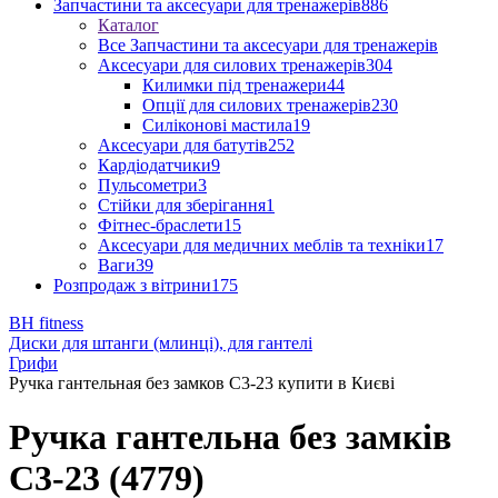
Запчастини та аксесуари для тренажерів
886
Каталог
Все Запчастини та аксесуари для тренажерів
Аксесуари для силових тренажерів
304
Килимки під тренажери
44
Опції для силових тренажерів
230
Силіконові мастила
19
Аксесуари для батутів
252
Кардіодатчики
9
Пульсометри
3
Стійки для зберігання
1
Фітнес-браслети
15
Аксесуари для медичних меблів та техніки
17
Ваги
39
Розпродаж з вітрини
175
BH fitness
Диски для штанги (млинці), для гантелі
Грифи
Ручка гантельная без замков С3-23 купити в Києві
Ручка гантельна без замків
С3-23 (4779)