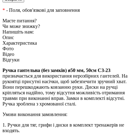
*
- Поля, обов'язкові для заповнення
Маєте питання?
Чи може знижку?
Напишіть нам:
Опис
Характеристика
Фото
Відео
Відгуки
Ручка гантельна (без замків) ø50 мм, 50см
С3-23
призначається для використання нерозбірних гантелей. На
рукоятці присутні насічки, щоб забезпечити зручний хват.
Вони перешкоджають ковзанню руки. Диски на ручці
кріпляться надійно, тому відсутня можливість отримання
травми при виконанні вправ. Замки в комплекті відсутні.
Ручка зроблена з хромованої сталі.
Умови виконання замовлення:
1. Ручки для тяг, грифи і диски в комплект тренажерів не
входять.