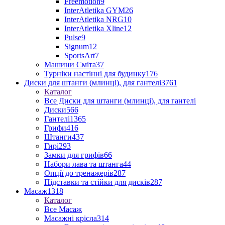
Freemotion
9
InterAtletika GYM
26
InterAtletika NRG
10
InterAtletika Xline
12
Pulse
9
Signum
12
SportsArt
7
Машини Сміта
37
Турніки настінні для будинку
176
Диски для штанги (млинці), для гантелі
3761
Каталог
Все Диски для штанги (млинці), для гантелі
Диски
566
Гантелі
1365
Грифи
416
Штанги
437
Гирі
293
Замки для грифів
66
Набори лава та штанга
44
Опції до тренажерів
287
Підставки та стійки для дисків
287
Масаж
1318
Каталог
Все Масаж
Масажні крісла
314