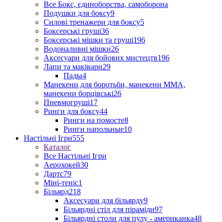
Все Бокс, єдиноборства, самоборона
Подушки для боксу
9
Силові тренажери для боксу
5
Боксерські груші
36
Боксерські мішки та груші
196
Водоналивні мішки
26
Аксесуари для бойових мистецтв
196
Лапи та маківари
29
Пады
4
Манекени для боротьби, манекени ММА,
манекени борцівські
26
Пневмогруші
17
Ринги для боксу
44
Ринги на помосте
8
Ринги напольные
10
Настільні Ігри
555
Каталог
Все Настільні Ігри
Аерохокей
30
Дартс
79
Міні-теніс
1
Більярд
218
Аксесуари для більярду
9
Більярдні стіл для піраміди
97
Більярдні столи для пулу - американка
48