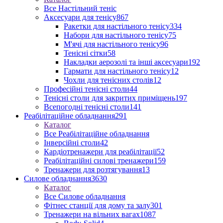
Все Настільний теніс
Аксесуари для тенісу
867
Ракетки для настільного тенісу
334
Набори для настільного тенісу
75
М'ячі для настільного тенісу
96
Тенісні сітки
58
Накладки аерозолі та інші аксесуари
192
Гармати для настільного тенісу
12
Чохли для тенісних столів
12
Професійні тенісні столи
44
Тенісні столи для закритих приміщень
197
Всепогодні тенісні столи
141
Реабілітаційне обладнання
291
Каталог
Все Реабілітаційне обладнання
Інверсійні столи
42
Кардіотренажери для реабілітації
52
Реабілітаційні силові тренажери
159
Тренажери для розтягування
13
Силове обладнання
3630
Каталог
Все Силове обладнання
Фітнес станції для дому та залу
301
Тренажери на вільних вагах
1087