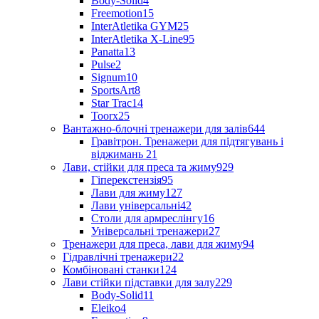
Body-Solid
4
Freemotion
15
InterAtletika GYM
25
InterAtletika X-Line
95
Panatta
13
Pulse
2
Signum
10
SportsArt
8
Star Trac
14
Toorx
25
Вантажно-блочні тренажери для залів
644
Гравітрон. Тренажери для підтягувань і
віджимань
21
Лави, стійки для преса та жиму
929
Гіперекстензія
95
Лави для жиму
127
Лави універсальні
42
Столи для армреслінгу
16
Універсальні тренажери
27
Тренажери для преса, лави для жиму
94
Гідравлічні тренажери
22
Комбіновані станки
124
Лави стійки підставки для залу
229
Body-Solid
11
Eleiko
4