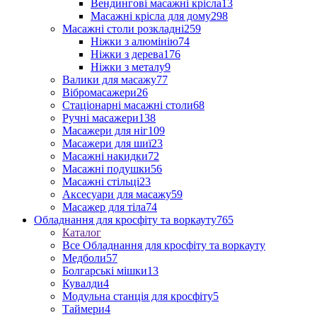
Вендингові масажні крісла
13
Масажні крісла для дому
298
Масажні столи розкладні
259
Ніжки з алюмінію
74
Ніжки з дерева
176
Ніжки з металу
9
Валики для масажу
77
Вібромасажери
26
Стаціонарні масажні столи
68
Ручні масажери
138
Масажери для ніг
109
Масажери для шиї
23
Масажні накидки
72
Масажні подушки
56
Масажні стільці
23
Аксесуари для масажу
59
Масажер для тіла
74
Обладнання для кросфіту та воркауту
765
Каталог
Все Обладнання для кросфіту та воркауту
Медболи
57
Болгарські мішки
13
Кувалди
4
Модульна станція для кросфіту
5
Таймери
4