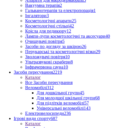
Апарати для мікродермабразії
5
Вакуумна терапія
2
Гальванотерапія та електропорація
1
Інгалятори
3
Косметологічні апарати
25
Косметологічні стільці
42
Крісла для педикюру
12
Лампи-лупи косметологічні та аксесуари
40
Очищувачі повітря
5
Засоби по догляду за шкірою
26
Перукарські та косметологічні візки
29
Зволожувачі повітря
10
Ультразвукові скрабери
8
Інфрачервона сауна
10
Засоби пересування
2219
Каталог
Все Засоби пересування
Веломобілі
312
Для дошкільної групи
45
Для молодшої шкільної групи
68
Для підлітків веломобілі
57
Універсальні веломобілі
143
Електровелосипеди
236
Ігрові види спорту
687
Каталог