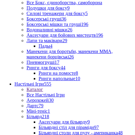
Все Бокс, єдиноборства, самоборона
Подушки для боксу
9
Силові тренажери для боксу
5
Боксерські груші
36
Боксерські мішки та груші
196
Водоналивні мішки
26
Аксесуари для бойових мистецтв
196
Лапи та маківари
29
Пады
4
Манекени для боротьби, манекени ММА,
манекени борцівські
26
Пневмогруші
17
Ринги для боксу
44
Ринги на помосте
8
Ринги напольные
10
Настільні Ігри
555
Каталог
Все Настільні Ігри
Аерохокей
30
Дартс
79
Міні-теніс
1
Більярд
218
Аксесуари для більярду
9
Більярдні стіл для піраміди
97
Більярдні столи для пулу - американка
48