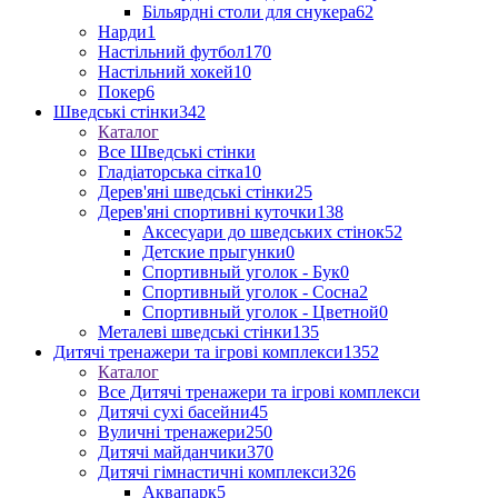
Більярдні столи для снукера
62
Нарди
1
Настільний футбол
170
Настільний хокей
10
Покер
6
Шведські стінки
342
Каталог
Все Шведські стінки
Гладіаторська сітка
10
Дерев'яні шведські стінки
25
Дерев'яні спортивні куточки
138
Аксесуари до шведських стінок
52
Детские прыгунки
0
Спортивный уголок - Бук
0
Спортивный уголок - Сосна
2
Спортивный уголок - Цветной
0
Металеві шведські стінки
135
Дитячі тренажери та ігрові комплекси
1352
Каталог
Все Дитячі тренажери та ігрові комплекси
Дитячі сухі басейни
45
Вуличні тренажери
250
Дитячі майданчики
370
Дитячі гімнастичні комплекси
326
Аквапарк
5