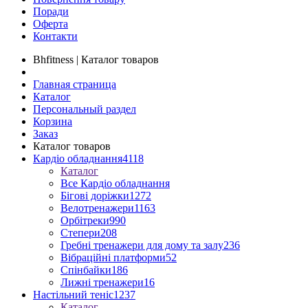
Поради
Оферта
Контакти
Bhfitness | Каталог товаров
Главная страница
Каталог
Персональный раздел
Корзина
Заказ
Каталог товаров
Кардіо обладнання
4118
Каталог
Все Кардіо обладнання
Бігові доріжки
1272
Велотренажери
1163
Орбітреки
990
Степери
208
Гребні тренажери для дому та залу
236
Вібраційні платформи
52
Спінбайки
186
Лижні тренажери
16
Настільний теніс
1237
Каталог