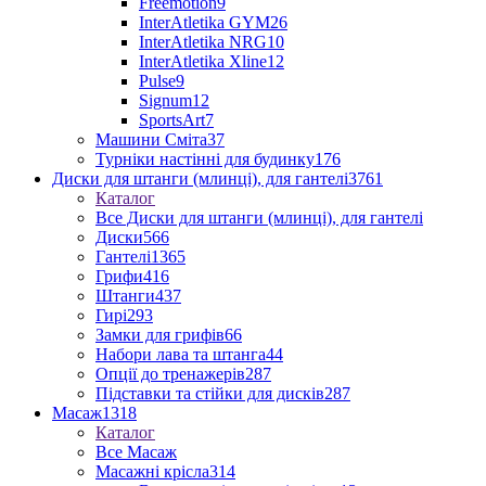
Freemotion
9
InterAtletika GYM
26
InterAtletika NRG
10
InterAtletika Xline
12
Pulse
9
Signum
12
SportsArt
7
Машини Сміта
37
Турніки настінні для будинку
176
Диски для штанги (млинці), для гантелі
3761
Каталог
Все Диски для штанги (млинці), для гантелі
Диски
566
Гантелі
1365
Грифи
416
Штанги
437
Гирі
293
Замки для грифів
66
Набори лава та штанга
44
Опції до тренажерів
287
Підставки та стійки для дисків
287
Масаж
1318
Каталог
Все Масаж
Масажні крісла
314