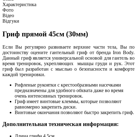
Характеристика
Фото
Відео
Відгуки
Гриф прямой 45cм (30мм)
Если Вы регулярно развиваете верхние части тела, Вы по
достоинству оцените гантельный гриф от бренда Iron Body.
Данный гриф является универсальной основой для гантель во
время тренировок, укрепляющих мышцы груди и рук. Этот
гриф был разработан с мыслью о безопасности и комфорте
каждой тренировки.
Рифленые рукоятки с крестообразными насечками
предназначены для удобного обхвата даже во время
очень интенсивных тренировок.
Гриф имеет винтовые клеммы, которые позволяют
равномерно закрепить диски.
Винтовые окончания позволяют быстро закрепить гриф.
Дополнительная техническая информация:
Длина грифа 4 5cм