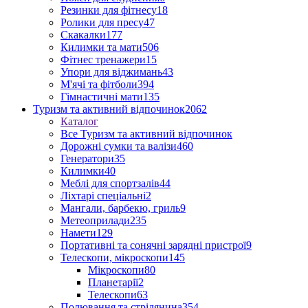
Резинки для фітнесу
18
Ролики для пресу
47
Скакалки
177
Килимки та мати
506
Фітнес тренажери
15
Упори для віджимань
43
М'ячі та фітболи
394
Гімнастичні мати
135
Туризм та активний відпочинок
2062
Каталог
Все Туризм та активний відпочинок
Дорожні сумки та валізи
460
Генератори
35
Килимки
40
Меблі для спортзалів
44
Ліхтарі спеціальні
2
Мангали, барбекю, гриль
9
Метеоприлади
235
Намети
129
Портативні та сонячні зарядні пристрої
9
Телескопи, мікроскопи
145
Мікроскопи
80
Планетарії
2
Телескопи
63
Полювання та стрілянина
354