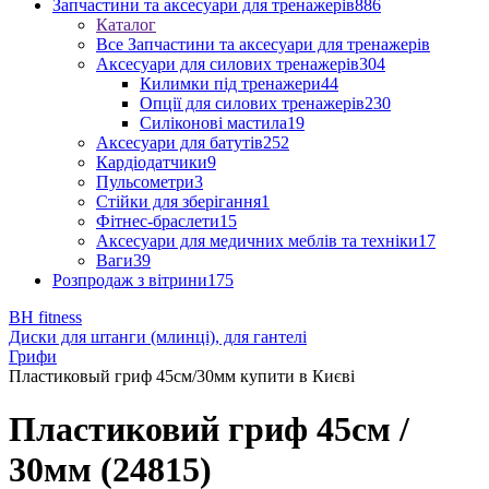
Запчастини та аксесуари для тренажерів
886
Каталог
Все Запчастини та аксесуари для тренажерів
Аксесуари для силових тренажерів
304
Килимки під тренажери
44
Опції для силових тренажерів
230
Силіконові мастила
19
Аксесуари для батутів
252
Кардіодатчики
9
Пульсометри
3
Стійки для зберігання
1
Фітнес-браслети
15
Аксесуари для медичних меблів та техніки
17
Ваги
39
Розпродаж з вітрини
175
BH fitness
Диски для штанги (млинці), для гантелі
Грифи
Пластиковый гриф 45см/30мм купити в Києві
Пластиковий гриф 45см /
30мм (24815)