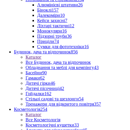
Алюмінієві штативи
26
Біноклі
157
Далекоміри
10
Кейси захисні
7
Ліхтарі тактичні
12
Монокуляри
16
Підзорні труби
36
Приціли
74
Сумки для фототехніки
16
Будинок, дача та відпочинок
856
Каталог
Все Будинок, дача та відпочинок
Обладнання та меблі для кемпінгу
43
Басейни
90
Гамаки
62
Дитячі гірки
46
Дитячі пісочниці
42
Гойдалки
162
Стільці садові та шезлонги
54
Тренажери для відкритого повітря
357
Косметологія
254
Каталог
Все Косметологія
Косметологічні кушетки
33