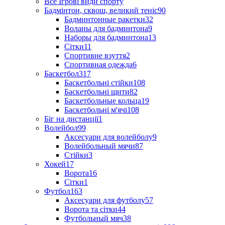
Все Ігрові види спорту
Бадмінтон, сквош, великий теніс
90
Бадминтонные ракетки
32
Воланы для бадминтона
9
Наборы для бадминтона
13
Сітки
11
Спортивне взуття
2
Спортивная одежда
6
Баскетбол
317
Баскетбольні стійки
108
Баскетбольні щити
82
Баскетбольные кольца
19
Баскетбольні м'ячі
108
Біг на дистанції
1
Волейбол
99
Аксесуари для волейболу
9
Волейбольный мячи
87
Стійки
3
Хокей
17
Ворота
16
Сітки
1
Футбол
163
Аксесуари для футболу
57
Ворота та сітки
44
Футбольный мяч
38