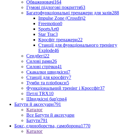
Обважнювачі
164
Гумові підлогові покриття
63
Багатофункціональні тренажери для залів
288
Impulse Zone (Crossfit)
2
Freemotion
0
SportsArt
0
Star Trac
3
Кросфіт тренажери
22
Станції для функціонального тренінгу
Explode
46
Сендбегі
22
Силові рами
26
Силові стрічки
41
Скакалки швидкісні
7
Станції для кросфіту
7
Тумби та пліобокси
5
Функціональний тренінг і Кроссфіт
37
Петлі TRX
10
Швидкісні бар'єри
4
Батути й аксесуари
791
Каталог
Все Батути й аксесуари
Батути
791
Бокс, єдиноборства, самоборона
1770
Каталог