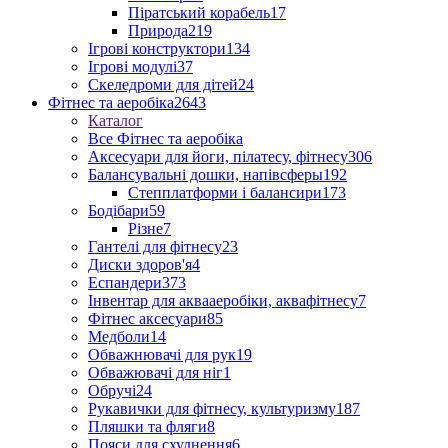
Піратський корабель
17
Природа
219
Ігрові конструктори
134
Ігрові модулі
37
Скеледроми для дітей
24
Фітнес та аеробіка
2643
Каталог
Все Фітнес та аеробіка
Аксесуари для йоги, пілатесу, фітнесу
306
Балансувальні дошки, напівсферы
192
Степплатформи і балансири
173
Бодібари
59
Різне
7
Гантелі для фітнесу
23
Диски здоров'я
4
Еспандери
373
Інвентар для аквааеробіки, аквафітнесу
7
Фітнес аксесуари
85
Медболи
14
Обважнювачі для рук
19
Обважювачі для ніг
1
Обручі
24
Рукавички для фітнесу, культуризму
187
Пляшки та фляги
8
Пояси для схуднення
6