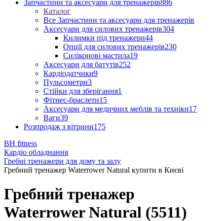
Запчастини та аксесуари для тренажерів
886
Каталог
Все Запчастини та аксесуари для тренажерів
Аксесуари для силових тренажерів
304
Килимки під тренажери
44
Опції для силових тренажерів
230
Силіконові мастила
19
Аксесуари для батутів
252
Кардіодатчики
9
Пульсометри
3
Стійки для зберігання
1
Фітнес-браслети
15
Аксесуари для медичних меблів та техніки
17
Ваги
39
Розпродаж з вітрини
175
BH fitness
Кардіо обладнання
Гребні тренажери для дому та залу
Гребний тренажер Waterrower Natural купити в Києві
Гребний тренажер
Waterrower Natural (5511)