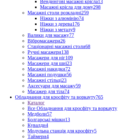
Вендингові масажні крісла
13
Масажні крісла для дому
298
Масажні столи розкладні
259
Ніжки з алюмінію
74
Ніжки з дерева
176
Ніжки з металу
9
Валики для масажу
77
Вібромасажери
26
Стаціонарні масажні столи
68
Ручні масажери
138
Масажери для ніг
109
Масажери для шиї
23
Масажні накидки
72
Масажні подушки
56
Масажні стільці
23
Аксесуари для масажу
59
Масажер для тіла
74
Обладнання для кросфіту та воркауту
765
Каталог
Все Обладнання для кросфіту та воркауту
Медболи
57
Болгарські мішки
13
Кувалди
4
Модульна станція для кросфіту
5
Таймери
4