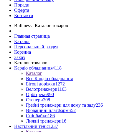
Поради
Оферта
Контакти
Bhfitness | Каталог товаров
Главная страница
Каталог
Персональный раздел
Корзина
Заказ
Каталог товаров
Кардіо обладнання
4118
Каталог
Все Кардіо обладнання
Бігові доріжки
1272
Велотренажери
1163
Орбітреки
990
Степери
208
Гребні тренажери для дому та залу
236
Вібраційні платформи
52
Спінбайки
186
Лижні тренажери
16
Настільний теніс
1237
Каталог