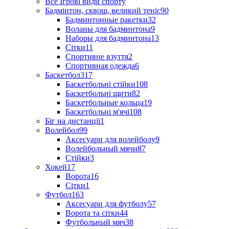
Все Ігрові види спорту
Бадмінтон, сквош, великий теніс
90
Бадминтонные ракетки
32
Воланы для бадминтона
9
Наборы для бадминтона
13
Сітки
11
Спортивне взуття
2
Спортивная одежда
6
Баскетбол
317
Баскетбольні стійки
108
Баскетбольні щити
82
Баскетбольные кольца
19
Баскетбольні м'ячі
108
Біг на дистанції
1
Волейбол
99
Аксесуари для волейболу
9
Волейбольный мячи
87
Стійки
3
Хокей
17
Ворота
16
Сітки
1
Футбол
163
Аксесуари для футболу
57
Ворота та сітки
44
Футбольный мяч
38