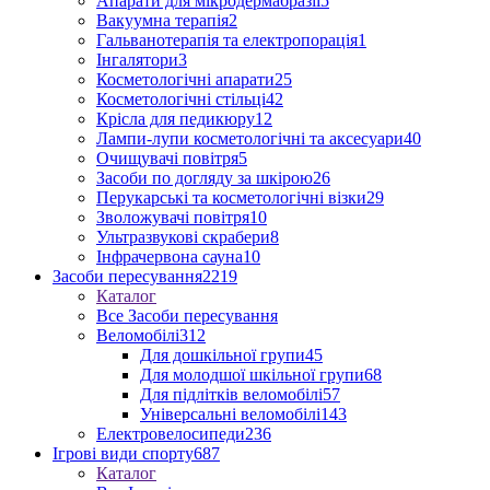
Апарати для мікродермабразії
5
Вакуумна терапія
2
Гальванотерапія та електропорація
1
Інгалятори
3
Косметологічні апарати
25
Косметологічні стільці
42
Крісла для педикюру
12
Лампи-лупи косметологічні та аксесуари
40
Очищувачі повітря
5
Засоби по догляду за шкірою
26
Перукарські та косметологічні візки
29
Зволожувачі повітря
10
Ультразвукові скрабери
8
Інфрачервона сауна
10
Засоби пересування
2219
Каталог
Все Засоби пересування
Веломобілі
312
Для дошкільної групи
45
Для молодшої шкільної групи
68
Для підлітків веломобілі
57
Універсальні веломобілі
143
Електровелосипеди
236
Ігрові види спорту
687
Каталог