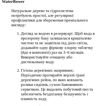
WaterRower
Натуральне дерево та гідросистема
потребують простої, але регулярної
профілактики для збереження преміального
вигляду:
Догляд за водою в резервуарі: Щоб вода в
прозорому баку залишалася кришталево
чистою та не зацвітала під дією світла,
додавайте одну фірмову хлорну таблетку
(йде в комплекті) раз на 3–6 місяців.
Використовуйте очищену або
дистильовану воду.
Гігієна дерев'яних напрямних:
Періодично протирайте верхні грані
дерев'яних рейок, по яких ковзають
ролики сидіння, сухою бавовняною
серветкою. Це видалить побутовий пил та
забезпечить бездоганну безшумність і
плавність ходу.