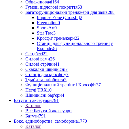
Обважнювачі
164
Гумові підлогові покриття
63
Багатофункціональні тренажери для залів
288
Impulse Zone (Crossfit)
2
Freemotion
0
SportsArt
0
Star Trac
3
Кросфіт тренажери
22
Станції для функціонального тренінгу
Explode
46
Сендбегі
22
Силові рами
26
Силові стрічки
41
Скакалки швидкісні
7
Станції для кросфіту
7
Тумби та пліобокси
5
Функціональний тренінг і Кроссфіт
37
Петлі TRX
10
Швидкісні бар'єри
4
Батути й аксесуари
791
Каталог
Все Батути й аксесуари
Батути
791
Бокс, єдиноборства, самоборона
1770
Каталог