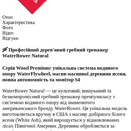
Опис
Характеристика
Фото
Відео
Відгуки
🛶 Професійний дерев'яний гребний тренажер
WaterRower Natural
Серія Wood Premium: унікальна система водяного
опору WaterFlywheel, масив масивної деревини ясеня,
повна автономність та монітор S4
WaterRower Natural — це культовий, вишуканий та
безкомпромісний гребний тренажер преміумкласу з
системою водяного опору від знаменитого
американського бренду WaterRower. Ця унікальна модель
виготовляється вручну в США з масиву добірного білого
ясеня (White Ash), який вирощується у відновлюваних
лісах Північної Америки. Деревина обробляється за