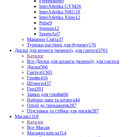
Freemotion
9
InterAtletika GYM
26
InterAtletika NRG
10
InterAtletika Xline
12
Pulse
9
Signum
12
SportsArt
7
Машини Сміта
37
Турніки настінні для будинку
176
Диски для штанги (млинці), для гантелі
3761
Каталог
Все Диски для штанги (млинці), для гантелі
Диски
566
Гантелі
1365
Грифи
416
Штанги
437
Гирі
293
Замки для грифів
66
Набори лава та штанга
44
Опції до тренажерів
287
Підставки та стійки для дисків
287
Масаж
1318
Каталог
Все Масаж
Масажні крісла
314