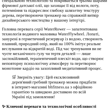
спеціальною технологією та покривається трьома шарами
фірмової датської олії, що захищає її від вологи, поту,
потемніння та підкреслює глибоку шляхетну текстуру
дерева, перетворюючи тренажер на справжній витвір
дизайнерського мистецтва у вашому інтер'єрі.
Головна перевага серії WaterRower — запатентована
технологія водяного маховика WaterFlywheel. Лопаті,
занурені в герметичний резервуар із водою, створюють
плавний, природний опір, який на 100% імітує реальне
веслування на відкритій воді. Під час тренування ви не
чуєте механічного гулу чи тертя деталей — лише
заспокійливий, терапевтичний плескіт води, що створює
неповторну психологічну атмосферу та перетворює
монотонне кардіо на захопливий медитативний процес.
🛒 Зверніть увагу: Цей ексклюзивний
дерев'яний гребний тренажер можна придбати
в інтернет-магазині bhfitness.ua з офіційною
гарантією та швидкою доставкою по всій
Україні під замовлення!
✨ Ключові переваги та технологічні особливості