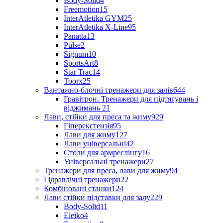
Body-Solid
4
Freemotion
15
InterAtletika GYM
25
InterAtletika X-Line
95
Panatta
13
Pulse
2
Signum
10
SportsArt
8
Star Trac
14
Toorx
25
Вантажно-блочні тренажери для залів
644
Гравітрон. Тренажери для підтягувань і
віджимань
21
Лави, стійки для преса та жиму
929
Гіперекстензія
95
Лави для жиму
127
Лави універсальні
42
Столи для армреслінгу
16
Універсальні тренажери
27
Тренажери для преса, лави для жиму
94
Гідравлічні тренажери
22
Комбіновані станки
124
Лави стійки підставки для залу
229
Body-Solid
11
Eleiko
4