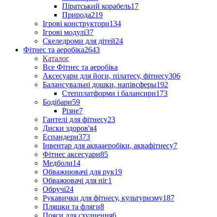
Піратський корабель
17
Природа
219
Ігрові конструктори
134
Ігрові модулі
37
Скеледроми для дітей
24
Фітнес та аеробіка
2643
Каталог
Все Фітнес та аеробіка
Аксесуари для йоги, пілатесу, фітнесу
306
Балансувальні дошки, напівсферы
192
Степплатформи і балансири
173
Бодібари
59
Різне
7
Гантелі для фітнесу
23
Диски здоров'я
4
Еспандери
373
Інвентар для аквааеробіки, аквафітнесу
7
Фітнес аксесуари
85
Медболи
14
Обважнювачі для рук
19
Обважювачі для ніг
1
Обручі
24
Рукавички для фітнесу, культуризму
187
Пляшки та фляги
8
Пояси для схуднення
6