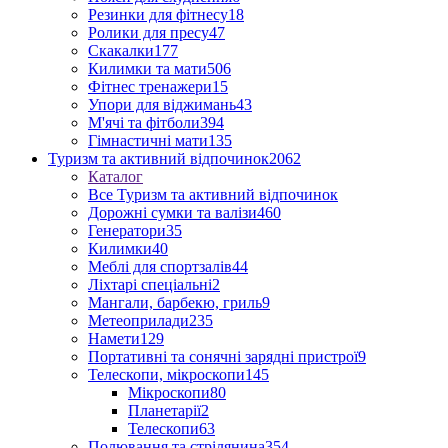
Резинки для фітнесу
18
Ролики для пресу
47
Скакалки
177
Килимки та мати
506
Фітнес тренажери
15
Упори для віджимань
43
М'ячі та фітболи
394
Гімнастичні мати
135
Туризм та активний відпочинок
2062
Каталог
Все Туризм та активний відпочинок
Дорожні сумки та валізи
460
Генератори
35
Килимки
40
Меблі для спортзалів
44
Ліхтарі спеціальні
2
Мангали, барбекю, гриль
9
Метеоприлади
235
Намети
129
Портативні та сонячні зарядні пристрої
9
Телескопи, мікроскопи
145
Мікроскопи
80
Планетарії
2
Телескопи
63
Полювання та стрілянина
354