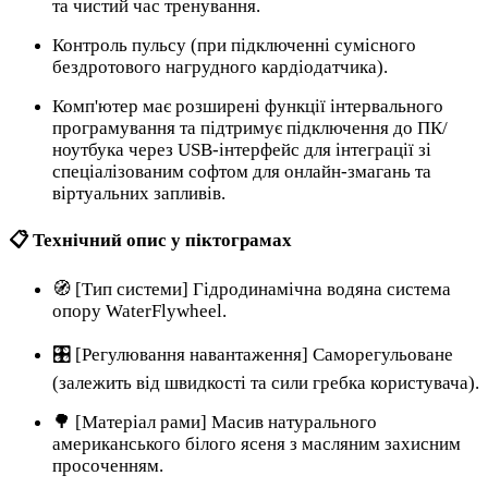
та чистий час тренування.
Контроль пульсу (при підключенні сумісного
бездротового нагрудного кардіодатчика).
Комп'ютер має розширені функції інтервального
програмування та підтримує підключення до ПК/
ноутбука через USB-інтерфейс для інтеграції зі
спеціалізованим софтом для онлайн-змагань та
віртуальних запливів.
📋 Технічний опис у піктограмах
🧭 [Тип системи] Гідродинамічна водяна система
опору WaterFlywheel.
🎛️ [Регулювання навантаження] Саморегульоване
(залежить від швидкості та сили гребка користувача).
🌳 [Матеріал рами] Масив натурального
американського білого ясеня з масляним захисним
просоченням.