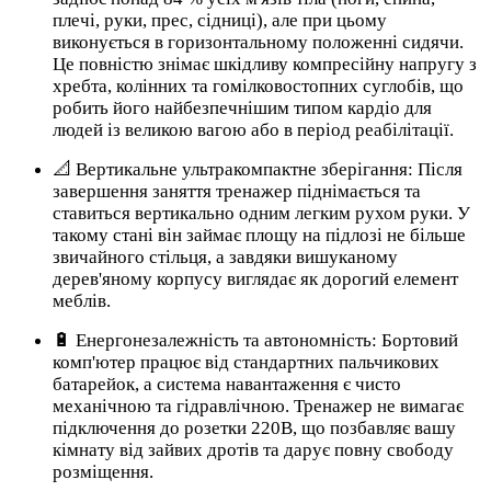
плечі, руки, прес, сідниці), але при цьому
виконується в горизонтальному положенні сидячи.
Це повністю знімає шкідливу компресійну напругу з
хребта, колінних та гомілковостопних суглобів, що
робить його найбезпечнішим типом кардіо для
людей із великою вагою або в період реабілітації.
📐 Вертикальне ультракомпактне зберігання: Після
завершення заняття тренажер піднімається та
ставиться вертикально одним легким рухом руки. У
такому стані він займає площу на підлозі не більше
звичайного стільця, а завдяки вишуканому
дерев'яному корпусу виглядає як дорогий елемент
меблів.
🔋 Енергонезалежність та автономність: Бортовий
комп'ютер працює від стандартних пальчикових
батарейок, а система навантаження є чисто
механічною та гідравлічною. Тренажер не вимагає
підключення до розетки 220В, що позбавляє вашу
кімнату від зайвих дротів та дарує повну свободу
розміщення.