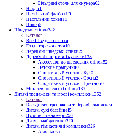
Більярдні столи для снукера
62
Нарди
1
Настільний футбол
170
Настільний хокей
10
Покер
6
Шведські стінки
342
Каталог
Все Шведські стінки
Гладіаторська сітка
10
Дерев'яні шведські стінки
25
Дерев'яні спортивні куточки
138
Аксесуари до шведських стінок
52
Детские прыгунки
0
Спортивный уголок - Бук
0
Спортивный уголок - Сосна
2
Спортивный уголок - Цветной
0
Металеві шведські стінки
135
Дитячі тренажери та ігрові комплекси
1352
Каталог
Все Дитячі тренажери та ігрові комплекси
Дитячі сухі басейни
45
Вуличні тренажери
250
Дитячі майданчики
370
Дитячі гімнастичні комплекси
326
Аквапарк
5