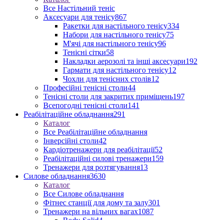
Все Настільний теніс
Аксесуари для тенісу
867
Ракетки для настільного тенісу
334
Набори для настільного тенісу
75
М'ячі для настільного тенісу
96
Тенісні сітки
58
Накладки аерозолі та інші аксесуари
192
Гармати для настільного тенісу
12
Чохли для тенісних столів
12
Професійні тенісні столи
44
Тенісні столи для закритих приміщень
197
Всепогодні тенісні столи
141
Реабілітаційне обладнання
291
Каталог
Все Реабілітаційне обладнання
Інверсійні столи
42
Кардіотренажери для реабілітації
52
Реабілітаційні силові тренажери
159
Тренажери для розтягування
13
Силове обладнання
3630
Каталог
Все Силове обладнання
Фітнес станції для дому та залу
301
Тренажери на вільних вагах
1087