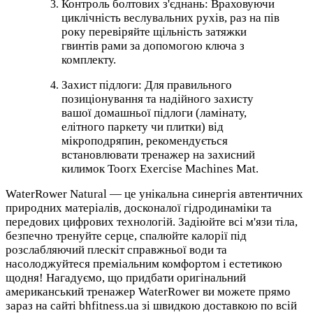
Контроль болтових з'єднань: Враховуючи
циклічність веслувальних рухів, раз на пів
року перевіряйте щільність затяжки
гвинтів рами за допомогою ключа з
комплекту.
Захист підлоги: Для правильного
позиціонування та надійного захисту
вашої домашньої підлоги (ламінату,
елітного паркету чи плитки) від
мікроподряпин, рекомендується
встановлювати тренажер на захисний
килимок Toorx Exercise Machines Mat.
WaterRower Natural — це унікальна синергія автентичних
природних матеріалів, досконалої гідродинаміки та
передових цифрових технологій. Задіюйте всі м'язи тіла,
безпечно тренуйте серце, спалюйте калорії під
розслабляючий плескіт справжньої води та
насолоджуйтеся преміальним комфортом і естетикою
щодня! Нагадуємо, що придбати оригінальний
американський тренажер WaterRower ви можете прямо
зараз на сайті bhfitness.ua зі швидкою доставкою по всій