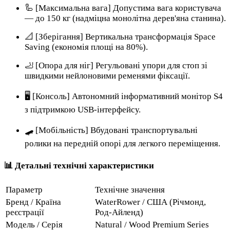
🦾 [Максимальна вага] Допустима вага користувача
— до 150 кг (надміцна монолітна дерев'яна станина).
📐 [Зберігання] Вертикальна трансформація Space
Saving (економія площі на 80%).
🦶 [Опора для ніг] Регульовані упори для стоп зі
швидкими нейлоновими ременями фіксації.
🖥️ [Консоль] Автономний інформативний монітор S4
з підтримкою USB-інтерфейсу.
🛹 [Мобільність] Вбудовані транспортувальні
ролики на передній опорі для легкого переміщення.
📊 Детальні технічні характеристики
Параметр
Технічне значення
Бренд / Країна
WaterRower / США (Річмонд,
реєстрації
Род-Айленд)
Модель / Серія
Natural / Wood Premium Series