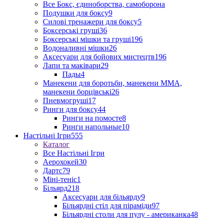
Все Бокс, єдиноборства, самоборона
Подушки для боксу
9
Силові тренажери для боксу
5
Боксерські груші
36
Боксерські мішки та груші
196
Водоналивні мішки
26
Аксесуари для бойових мистецтв
196
Лапи та маківари
29
Пады
4
Манекени для боротьби, манекени ММА,
манекени борцівські
26
Пневмогруші
17
Ринги для боксу
44
Ринги на помосте
8
Ринги напольные
10
Настільні Ігри
555
Каталог
Все Настільні Ігри
Аерохокей
30
Дартс
79
Міні-теніс
1
Більярд
218
Аксесуари для більярду
9
Більярдні стіл для піраміди
97
Більярдні столи для пулу - американка
48