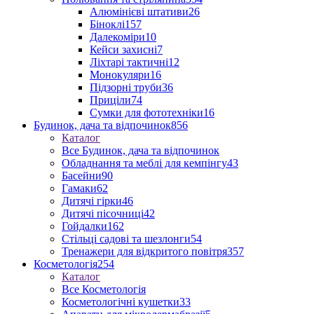
Алюмінієві штативи
26
Біноклі
157
Далекоміри
10
Кейси захисні
7
Ліхтарі тактичні
12
Монокуляри
16
Підзорні труби
36
Приціли
74
Сумки для фототехніки
16
Будинок, дача та відпочинок
856
Каталог
Все Будинок, дача та відпочинок
Обладнання та меблі для кемпінгу
43
Басейни
90
Гамаки
62
Дитячі гірки
46
Дитячі пісочниці
42
Гойдалки
162
Стільці садові та шезлонги
54
Тренажери для відкритого повітря
357
Косметологія
254
Каталог
Все Косметологія
Косметологічні кушетки
33