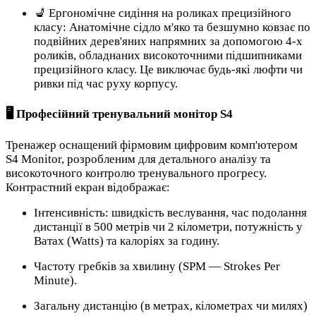
💺 Ергономічне сидіння на роликах прецизійного
класу: Анатомічне сідло м'яко та безшумно ковзає по
подвійних дерев'яних напрямних за допомогою 4-х
роликів, обладнаних високоточними підшипниками
прецизійного класу. Це виключає будь-які люфти чи
ривки під час руху корпусу.
🖥️ Професійний тренувальний монітор S4
Тренажер оснащений фірмовим цифровим комп'ютером
S4 Monitor, розробленим для детального аналізу та
високоточного контролю тренувального прогресу.
Контрастний екран відображає:
Інтенсивність: швидкість веслування, час подолання
дистанції в 500 метрів чи 2 кілометри, потужність у
Ватах (Watts) та калоріях за годину.
Частоту гребків за хвилину (SPM — Strokes Per
Minute).
Загальну дистанцію (в метрах, кілометрах чи милях)