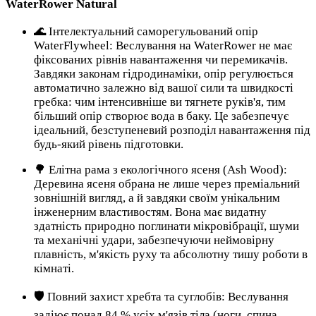
WaterRower Natural
🌊 Інтелектуальний саморегульований опір
WaterFlywheel: Веслування на WaterRower не має
фіксованих рівнів навантаження чи перемикачів.
Завдяки законам гідродинаміки, опір регулюється
автоматично залежно від вашої сили та швидкості
гребка: чим інтенсивніше ви тягнете руків'я, тим
більший опір створює вода в баку. Це забезпечує
ідеальний, безступеневий розподіл навантаження під
будь-який рівень підготовки.
🌳 Елітна рама з екологічного ясеня (Ash Wood):
Деревина ясеня обрана не лише через преміальний
зовнішній вигляд, а й завдяки своїм унікальним
інженерним властивостям. Вона має видатну
здатність природно поглинати мікровібрації, шуми
та механічні удари, забезпечуючи неймовірну
плавність, м'якість руху та абсолютну тишу роботи в
кімнаті.
🛡️ Повний захист хребта та суглобів: Веслування
задіює понад 84 % усіх м'язів тіла (ноги, спина,