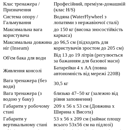
Клас тренажера /
Професійний, преміум-домашній
Призначення
(клас H/S)
Система опору /
Водяна (WaterFlywheel з
Гальмування
лопатями з нержавіючої сталі)
Максимальна вага
до 150 кг (висока зносостійкість
користувача
каркаса)
Максимальна довжина
до 96,5 см (підходить для
ніг (Inseam)
користувачів зростом до 205 см)
Від 13 до 19 літрів (регулюється
Об'єм бака для води
за бажанням для базової маси)
Батарейки 4 х АА (повна
Живлення консолі
автономність від мережі 220В)
Вага тренажера (без
30,5 кг
води)
Вага тренажера (з
близько 47–50 кг (залежно від
водою у баку)
рівня заповнення)
Габарити у робочому
209 x 56 x 53 см (Довжина х
стані
Ширина х Висота)
Габарити у
53 x 56 x 209 см (займає площу
вертикальному стані
всього 53х56 см на підлозі)