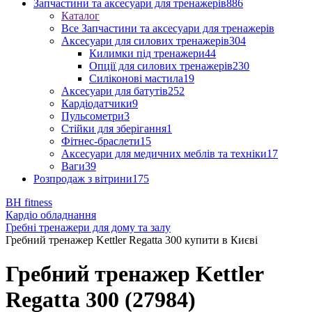
Запчастини та аксесуари для тренажерів
886
Каталог
Все Запчастини та аксесуари для тренажерів
Аксесуари для силових тренажерів
304
Килимки під тренажери
44
Опції для силових тренажерів
230
Силіконові мастила
19
Аксесуари для батутів
252
Кардіодатчики
9
Пульсометри
3
Стійки для зберігання
1
Фітнес-браслети
15
Аксесуари для медичних меблів та техніки
17
Ваги
39
Розпродаж з вітрини
175
BH fitness
Кардіо обладнання
Гребні тренажери для дому та залу
Гребний тренажер Kettler Regatta 300 купити в Києві
Гребний тренажер Kettler
Regatta 300 (27984)