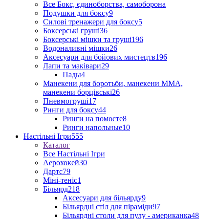
Все Бокс, єдиноборства, самоборона
Подушки для боксу
9
Силові тренажери для боксу
5
Боксерські груші
36
Боксерські мішки та груші
196
Водоналивні мішки
26
Аксесуари для бойових мистецтв
196
Лапи та маківари
29
Пады
4
Манекени для боротьби, манекени ММА,
манекени борцівські
26
Пневмогруші
17
Ринги для боксу
44
Ринги на помосте
8
Ринги напольные
10
Настільні Ігри
555
Каталог
Все Настільні Ігри
Аерохокей
30
Дартс
79
Міні-теніс
1
Більярд
218
Аксесуари для більярду
9
Більярдні стіл для піраміди
97
Більярдні столи для пулу - американка
48