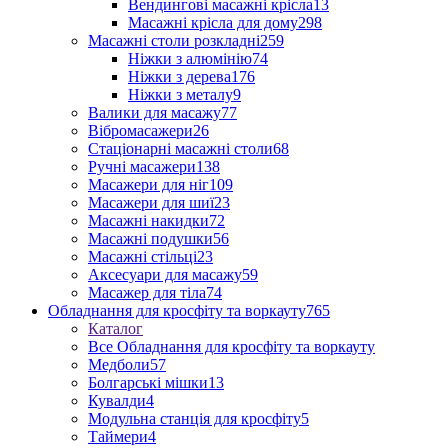
Вендингові масажні крісла
13
Масажні крісла для дому
298
Масажні столи розкладні
259
Ніжки з алюмінію
74
Ніжки з дерева
176
Ніжки з металу
9
Валики для масажу
77
Вібромасажери
26
Стаціонарні масажні столи
68
Ручні масажери
138
Масажери для ніг
109
Масажери для шиї
23
Масажні накидки
72
Масажні подушки
56
Масажні стільці
23
Аксесуари для масажу
59
Масажер для тіла
74
Обладнання для кросфіту та воркауту
765
Каталог
Все Обладнання для кросфіту та воркауту
Медболи
57
Болгарські мішки
13
Кувалди
4
Модульна станція для кросфіту
5
Таймери
4