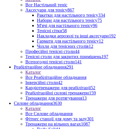
Все Настільний теніс
Аксесуари для тенісу
867
Ракетки для настільного тенісу
334
Набори для настільного тенісу
75
М'ячі для настільного тенісу
96
Тенісні сітки
58
Накладки аерозолі та інші аксесуари
192
Гармати для настільного тенісу
12
Чохли для тенісних столів
12
Професійні тенісні столи
44
Тенісні столи для закритих приміщень
197
Всепогодні тенісні столи
141
Реабілітаційне обладнання
291
Каталог
Все Реабілітаційне обладнання
Інверсійні столи
42
Кардіотренажери для реабілітації
52
Реабілітаційні силові тренажери
159
Тренажери для розтягування
13
Силове обладнання
3630
Каталог
Все Силове обладнання
Фітнес станції для дому та залу
301
Тренажери на вільних вагах
1087