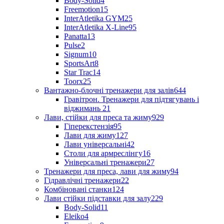
Body-Solid
4
Freemotion
15
InterAtletika GYM
25
InterAtletika X-Line
95
Panatta
13
Pulse
2
Signum
10
SportsArt
8
Star Trac
14
Toorx
25
Вантажно-блочні тренажери для залів
644
Гравітрон. Тренажери для підтягувань і
віджимань
21
Лави, стійки для преса та жиму
929
Гіперекстензія
95
Лави для жиму
127
Лави універсальні
42
Столи для армреслінгу
16
Універсальні тренажери
27
Тренажери для преса, лави для жиму
94
Гідравлічні тренажери
22
Комбіновані станки
124
Лави стійки підставки для залу
229
Body-Solid
11
Eleiko
4