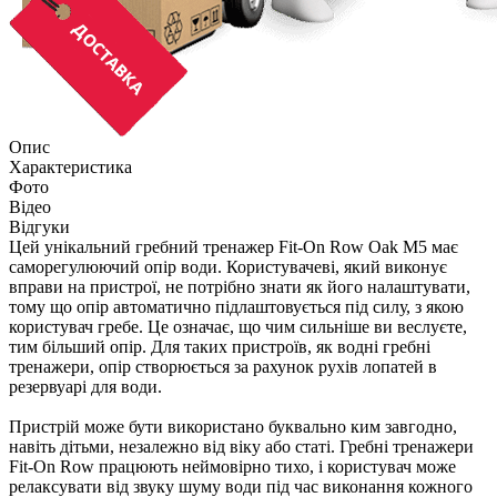
Опис
Характеристика
Фото
Відео
Відгуки
Цей унікальний гребний тренажер Fit-On Row Oak M5 має
саморегулюючий опір води. Користувачеві, який виконує
вправи на пристрої, не потрібно знати як його налаштувати,
тому що опір автоматично підлаштовується під силу, з якою
користувач гребе. Це означає, що чим сильніше ви веслуєте,
тим більший опір. Для таких пристроїв, як водні гребні
тренажери, опір створюється за рахунок рухів лопатей в
резервуарі для води.
Пристрій може бути використано буквально ким завгодно,
навіть дітьми, незалежно від віку або статі. Гребні тренажери
Fit-On Row працюють неймовірно тихо, і користувач може
релаксувати від звуку шуму води під час виконання кожного