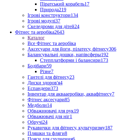
Піратський корабель
17
Природа
219
Ігрові конструктори
134
Ігрові модулі
37
Скеледроми для дітей
24
Фітнес та аеробіка
2643
Каталог
Все Фітнес та аеробіка
Аксесуари для йоги, пілатесу, фітнесу
306
Балансувальні дошки, напівсферы
192
Степплатформи і балансири
173
Бодібари
59
Різне
7
Гантелі для фітнесу
23
Диски здоров'я
4
Еспандери
373
Інвентар для аквааеробіки, аквафітнесу
7
Фітнес аксесуари
85
Медболи
14
Обважнювачі для рук
19
Обважювачі для ніг
1
Обручі
24
Рукавички для фітнесу, культуризму
187
Пляшки та фляги
8
Пояси для схуднення
6