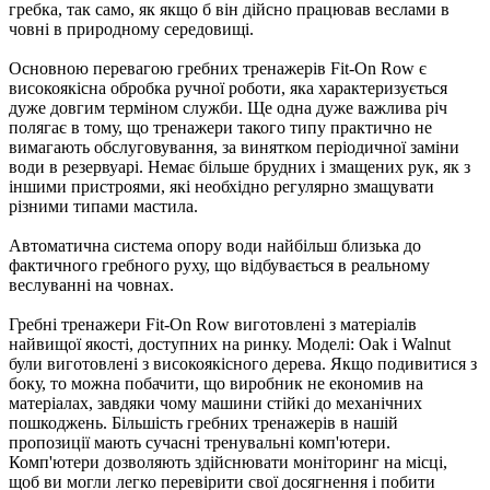
гребка, так само, як якщо б він дійсно працював веслами в
човні в природному середовищі.
Основною перевагою гребних тренажерів Fit-On Row є
високоякісна обробка ручної роботи, яка характеризується
дуже довгим терміном служби. Ще одна дуже важлива річ
полягає в тому, що тренажери такого типу практично не
вимагають обслуговування, за винятком періодичної заміни
води в резервуарі. Немає більше брудних і змащених рук, як з
іншими пристроями, які необхідно регулярно змащувати
різними типами мастила.
Автоматична система опору води найбільш близька до
фактичного гребного руху, що відбувається в реальному
веслуванні на човнах.
Гребні тренажери Fit-On Row виготовлені з матеріалів
найвищої якості, доступних на ринку. Моделі: Oak і Walnut
були виготовлені з високоякісного дерева. Якщо подивитися з
боку, то можна побачити, що виробник не економив на
матеріалах, завдяки чому машини стійкі до механічних
пошкоджень. Більшість гребних тренажерів в нашій
пропозиції мають сучасні тренувальні комп'ютери.
Комп'ютери дозволяють здійснювати моніторинг на місці,
щоб ви могли легко перевірити свої досягнення і побити