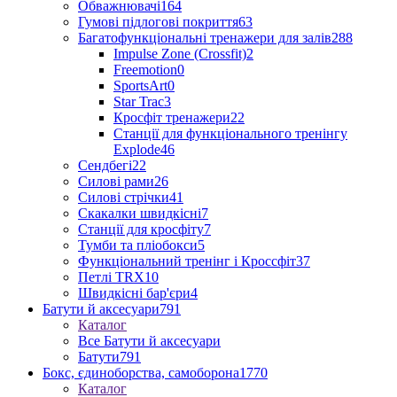
Обважнювачі
164
Гумові підлогові покриття
63
Багатофункціональні тренажери для залів
288
Impulse Zone (Crossfit)
2
Freemotion
0
SportsArt
0
Star Trac
3
Кросфіт тренажери
22
Станції для функціонального тренінгу
Explode
46
Сендбегі
22
Силові рами
26
Силові стрічки
41
Скакалки швидкісні
7
Станції для кросфіту
7
Тумби та пліобокси
5
Функціональний тренінг і Кроссфіт
37
Петлі TRX
10
Швидкісні бар'єри
4
Батути й аксесуари
791
Каталог
Все Батути й аксесуари
Батути
791
Бокс, єдиноборства, самоборона
1770
Каталог