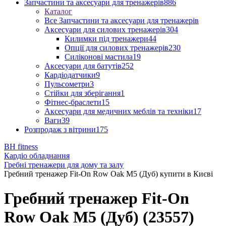
Запчастини та аксесуари для тренажерів
886
Каталог
Все Запчастини та аксесуари для тренажерів
Аксесуари для силових тренажерів
304
Килимки під тренажери
44
Опції для силових тренажерів
230
Силіконові мастила
19
Аксесуари для батутів
252
Кардіодатчики
9
Пульсометри
3
Стійки для зберігання
1
Фітнес-браслети
15
Аксесуари для медичних меблів та техніки
17
Ваги
39
Розпродаж з вітрини
175
BH fitness
Кардіо обладнання
Гребні тренажери для дому та залу
Гребний тренажер Fit-On Row Oak M5 (Дуб) купити в Києві
Гребний тренажер Fit-On
Row Oak M5 (Дуб) (23557)