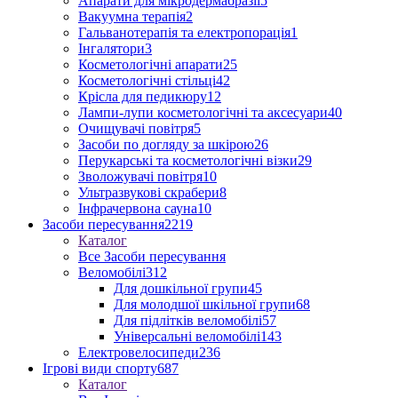
Апарати для мікродермабразії
5
Вакуумна терапія
2
Гальванотерапія та електропорація
1
Інгалятори
3
Косметологічні апарати
25
Косметологічні стільці
42
Крісла для педикюру
12
Лампи-лупи косметологічні та аксесуари
40
Очищувачі повітря
5
Засоби по догляду за шкірою
26
Перукарські та косметологічні візки
29
Зволожувачі повітря
10
Ультразвукові скрабери
8
Інфрачервона сауна
10
Засоби пересування
2219
Каталог
Все Засоби пересування
Веломобілі
312
Для дошкільної групи
45
Для молодшої шкільної групи
68
Для підлітків веломобілі
57
Універсальні веломобілі
143
Електровелосипеди
236
Ігрові види спорту
687
Каталог