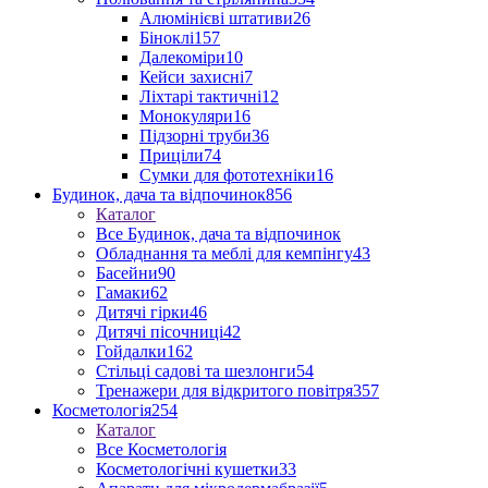
Алюмінієві штативи
26
Біноклі
157
Далекоміри
10
Кейси захисні
7
Ліхтарі тактичні
12
Монокуляри
16
Підзорні труби
36
Приціли
74
Сумки для фототехніки
16
Будинок, дача та відпочинок
856
Каталог
Все Будинок, дача та відпочинок
Обладнання та меблі для кемпінгу
43
Басейни
90
Гамаки
62
Дитячі гірки
46
Дитячі пісочниці
42
Гойдалки
162
Стільці садові та шезлонги
54
Тренажери для відкритого повітря
357
Косметологія
254
Каталог
Все Косметологія
Косметологічні кушетки
33