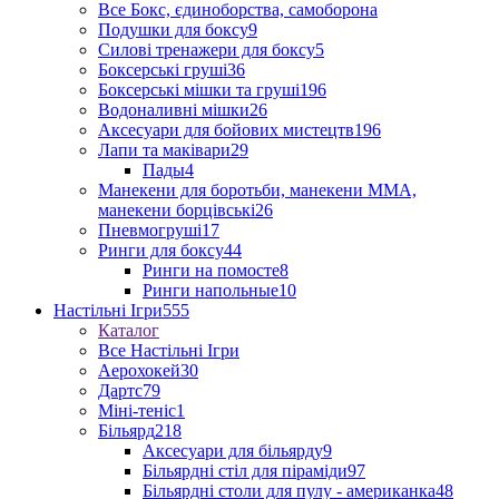
Все Бокс, єдиноборства, самоборона
Подушки для боксу
9
Силові тренажери для боксу
5
Боксерські груші
36
Боксерські мішки та груші
196
Водоналивні мішки
26
Аксесуари для бойових мистецтв
196
Лапи та маківари
29
Пады
4
Манекени для боротьби, манекени ММА,
манекени борцівські
26
Пневмогруші
17
Ринги для боксу
44
Ринги на помосте
8
Ринги напольные
10
Настільні Ігри
555
Каталог
Все Настільні Ігри
Аерохокей
30
Дартс
79
Міні-теніс
1
Більярд
218
Аксесуари для більярду
9
Більярдні стіл для піраміди
97
Більярдні столи для пулу - американка
48