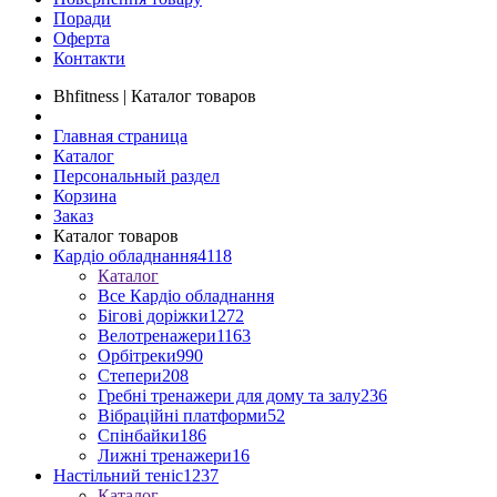
Поради
Оферта
Контакти
Bhfitness | Каталог товаров
Главная страница
Каталог
Персональный раздел
Корзина
Заказ
Каталог товаров
Кардіо обладнання
4118
Каталог
Все Кардіо обладнання
Бігові доріжки
1272
Велотренажери
1163
Орбітреки
990
Степери
208
Гребні тренажери для дому та залу
236
Вібраційні платформи
52
Спінбайки
186
Лижні тренажери
16
Настільний теніс
1237
Каталог