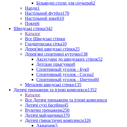
Більярдні столи для снукера
62
Нарди
1
Настільний футбол
170
Настільний хокей
10
Покер
6
Шведські стінки
342
Каталог
Все Шведські стінки
Гладіаторська сітка
10
Дерев'яні шведські стінки
25
Дерев'яні спортивні куточки
138
Аксесуари до шведських стінок
52
Детские прыгунки
0
Спортивный уголок - Бук
0
Спортивный уголок - Сосна
2
Спортивный уголок - Цветной
0
Металеві шведські стінки
135
Дитячі тренажери та ігрові комплекси
1352
Каталог
Все Дитячі тренажери та ігрові комплекси
Дитячі сухі басейни
45
Вуличні тренажери
250
Дитячі майданчики
370
Дитячі гімнастичні комплекси
326
Аквапарк
5