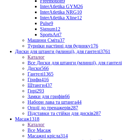
Freemotion
9
InterAtletika GYM
26
InterAtletika NRG
10
InterAtletika Xline
12
Pulse
9
Signum
12
SportsArt
7
Машини Сміта
37
Турніки настінні для будинку
176
Диски для штанги (млинці), для гантелі
3761
Каталог
Все Диски для штанги (млинці), для гантелі
Диски
566
Гантелі
1365
Грифи
416
Штанги
437
Гирі
293
Замки для грифів
66
Набори лава та штанга
44
Опції до тренажерів
287
Підставки та стійки для дисків
287
Масаж
1318
Каталог
Все Масаж
Масажні крісла
314