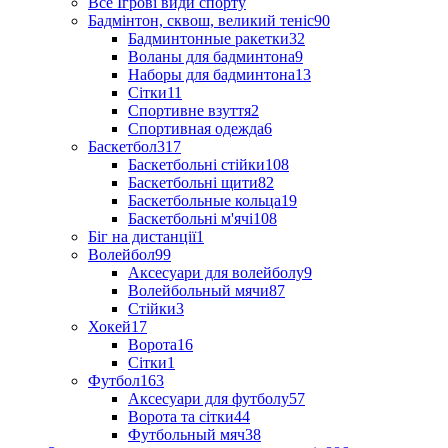
Все Ігрові види спорту
Бадмінтон, сквош, великий теніс
90
Бадминтонные ракетки
32
Воланы для бадминтона
9
Наборы для бадминтона
13
Сітки
11
Спортивне взуття
2
Спортивная одежда
6
Баскетбол
317
Баскетбольні стійки
108
Баскетбольні щити
82
Баскетбольные кольца
19
Баскетбольні м'ячі
108
Біг на дистанції
1
Волейбол
99
Аксесуари для волейболу
9
Волейбольный мячи
87
Стійки
3
Хокей
17
Ворота
16
Сітки
1
Футбол
163
Аксесуари для футболу
57
Ворота та сітки
44
Футбольный мяч
38