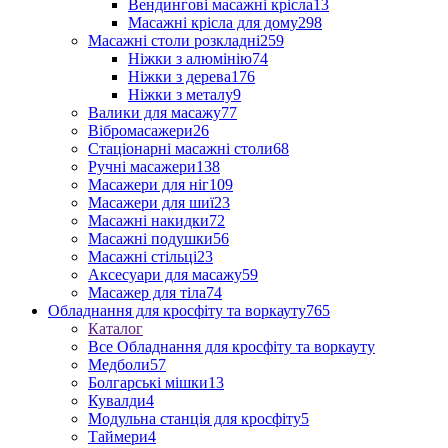
Вендингові масажні крісла
13
Масажні крісла для дому
298
Масажні столи розкладні
259
Ніжки з алюмінію
74
Ніжки з дерева
176
Ніжки з металу
9
Валики для масажу
77
Вібромасажери
26
Стаціонарні масажні столи
68
Ручні масажери
138
Масажери для ніг
109
Масажери для шиї
23
Масажні накидки
72
Масажні подушки
56
Масажні стільці
23
Аксесуари для масажу
59
Масажер для тіла
74
Обладнання для кросфіту та воркауту
765
Каталог
Все Обладнання для кросфіту та воркауту
Медболи
57
Болгарські мішки
13
Кувалди
4
Модульна станція для кросфіту
5
Таймери
4