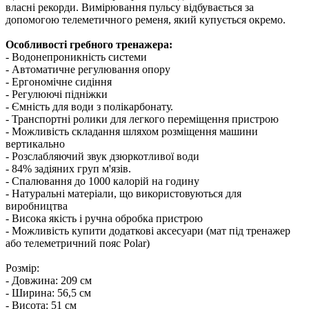
власні рекорди. Вимірювання пульсу відбувається за
допомогою телеметичного ременя, який купується окремо.
Особливості гребного тренажера:
- Водонепроникність системи
- Автоматичне регулювання опору
- Ергономічне сидіння
- Регулюючі підніжки
- Ємність для води з полікарбонату.
- Транспортні ролики для легкого переміщення пристрою
- Можливість складання шляхом розміщення машини
вертикально
- Розслабляючий звук дзюркотливої води
- 84% задіяних груп м'язів.
- Спалювання до 1000 калорій на годину
- Натуральні матеріали, що використовуються для
виробництва
- Висока якість і ручна обробка пристрою
- Можливість купити додаткові аксесуари (мат під тренажер
або телеметричний пояс Polar)
Розмір:
- Довжина: 209 см
- Ширина: 56,5 см
- Висота: 51 см