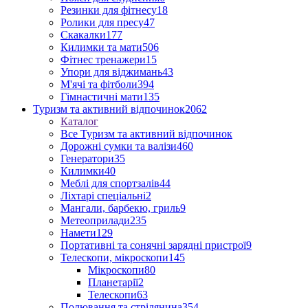
Резинки для фітнесу
18
Ролики для пресу
47
Скакалки
177
Килимки та мати
506
Фітнес тренажери
15
Упори для віджимань
43
М'ячі та фітболи
394
Гімнастичні мати
135
Туризм та активний відпочинок
2062
Каталог
Все Туризм та активний відпочинок
Дорожні сумки та валізи
460
Генератори
35
Килимки
40
Меблі для спортзалів
44
Ліхтарі спеціальні
2
Мангали, барбекю, гриль
9
Метеоприлади
235
Намети
129
Портативні та сонячні зарядні пристрої
9
Телескопи, мікроскопи
145
Мікроскопи
80
Планетарії
2
Телескопи
63
Полювання та стрілянина
354