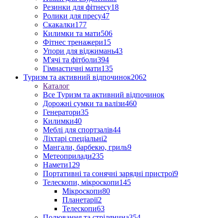
Резинки для фітнесу
18
Ролики для пресу
47
Скакалки
177
Килимки та мати
506
Фітнес тренажери
15
Упори для віджимань
43
М'ячі та фітболи
394
Гімнастичні мати
135
Туризм та активний відпочинок
2062
Каталог
Все Туризм та активний відпочинок
Дорожні сумки та валізи
460
Генератори
35
Килимки
40
Меблі для спортзалів
44
Ліхтарі спеціальні
2
Мангали, барбекю, гриль
9
Метеоприлади
235
Намети
129
Портативні та сонячні зарядні пристрої
9
Телескопи, мікроскопи
145
Мікроскопи
80
Планетарії
2
Телескопи
63
Полювання та стрілянина
354