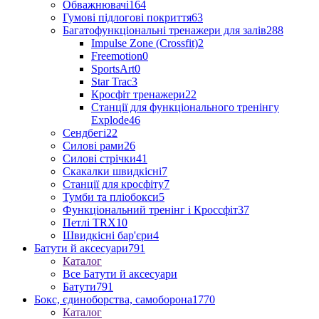
Обважнювачі
164
Гумові підлогові покриття
63
Багатофункціональні тренажери для залів
288
Impulse Zone (Crossfit)
2
Freemotion
0
SportsArt
0
Star Trac
3
Кросфіт тренажери
22
Станції для функціонального тренінгу
Explode
46
Сендбегі
22
Силові рами
26
Силові стрічки
41
Скакалки швидкісні
7
Станції для кросфіту
7
Тумби та пліобокси
5
Функціональний тренінг і Кроссфіт
37
Петлі TRX
10
Швидкісні бар'єри
4
Батути й аксесуари
791
Каталог
Все Батути й аксесуари
Батути
791
Бокс, єдиноборства, самоборона
1770
Каталог