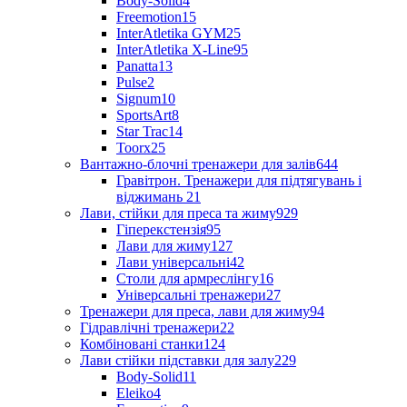
Body-Solid
4
Freemotion
15
InterAtletika GYM
25
InterAtletika X-Line
95
Panatta
13
Pulse
2
Signum
10
SportsArt
8
Star Trac
14
Toorx
25
Вантажно-блочні тренажери для залів
644
Гравітрон. Тренажери для підтягувань і
віджимань
21
Лави, стійки для преса та жиму
929
Гіперекстензія
95
Лави для жиму
127
Лави універсальні
42
Столи для армреслінгу
16
Універсальні тренажери
27
Тренажери для преса, лави для жиму
94
Гідравлічні тренажери
22
Комбіновані станки
124
Лави стійки підставки для залу
229
Body-Solid
11
Eleiko
4