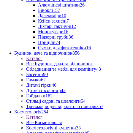
Алюмінієві штативи
26
Біноклі
157
Далекоміри
10
Кейси захисні
7
Ліхтарі тактичні
12
Монокуляри
16
Підзорні труби
36
Приціли
74
Сумки для фототехніки
16
Будинок, дача та відпочинок
856
Каталог
Все Будинок, дача та відпочинок
Обладнання та меблі для кемпінгу
43
Басейни
90
Гамаки
62
Дитячі гірки
46
Дитячі пісочниці
42
Гойдалки
162
Стільці садові та шезлонги
54
Тренажери для відкритого повітря
357
Косметологія
254
Каталог
Все Косметологія
Косметологічні кушетки
33