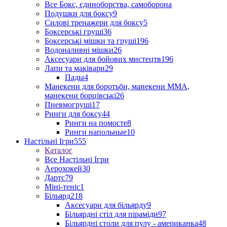
Все Бокс, єдиноборства, самоборона
Подушки для боксу
9
Силові тренажери для боксу
5
Боксерські груші
36
Боксерські мішки та груші
196
Водоналивні мішки
26
Аксесуари для бойових мистецтв
196
Лапи та маківари
29
Пады
4
Манекени для боротьби, манекени ММА,
манекени борцівські
26
Пневмогруші
17
Ринги для боксу
44
Ринги на помосте
8
Ринги напольные
10
Настільні Ігри
555
Каталог
Все Настільні Ігри
Аерохокей
30
Дартс
79
Міні-теніс
1
Більярд
218
Аксесуари для більярду
9
Більярдні стіл для піраміди
97
Більярдні столи для пулу - американка
48