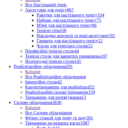
Все Настільний теніс
Аксесуари для тенісу
867
Ракетки для настільного тенісу
334
Набори для настільного тенісу
75
М'ячі для настільного тенісу
96
Тенісні сітки
58
Накладки аерозолі та інші аксесуари
192
Гармати для настільного тенісу
12
Чохли для тенісних столів
12
Професійні тенісні столи
44
Тенісні столи для закритих приміщень
197
Всепогодні тенісні столи
141
Реабілітаційне обладнання
291
Каталог
Все Реабілітаційне обладнання
Інверсійні столи
42
Кардіотренажери для реабілітації
52
Реабілітаційні силові тренажери
159
Тренажери для розтягування
13
Силове обладнання
3630
Каталог
Все Силове обладнання
Фітнес станції для дому та залу
301
Тренажери на вільних вагах
1087