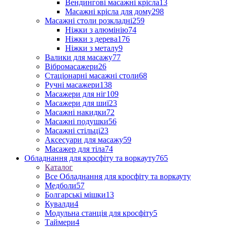
Вендингові масажні крісла
13
Масажні крісла для дому
298
Масажні столи розкладні
259
Ніжки з алюмінію
74
Ніжки з дерева
176
Ніжки з металу
9
Валики для масажу
77
Вібромасажери
26
Стаціонарні масажні столи
68
Ручні масажери
138
Масажери для ніг
109
Масажери для шиї
23
Масажні накидки
72
Масажні подушки
56
Масажні стільці
23
Аксесуари для масажу
59
Масажер для тіла
74
Обладнання для кросфіту та воркауту
765
Каталог
Все Обладнання для кросфіту та воркауту
Медболи
57
Болгарські мішки
13
Кувалди
4
Модульна станція для кросфіту
5
Таймери
4