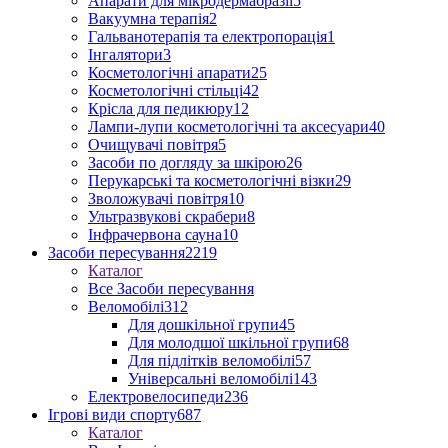
Апарати для мікродермабразії
5
Вакуумна терапія
2
Гальванотерапія та електропорація
1
Інгалятори
3
Косметологічні апарати
25
Косметологічні стільці
42
Крісла для педикюру
12
Лампи-лупи косметологічні та аксесуари
40
Очищувачі повітря
5
Засоби по догляду за шкірою
26
Перукарські та косметологічні візки
29
Зволожувачі повітря
10
Ультразвукові скрабери
8
Інфрачервона сауна
10
Засоби пересування
2219
Каталог
Все Засоби пересування
Веломобілі
312
Для дошкільної групи
45
Для молодшої шкільної групи
68
Для підлітків веломобілі
57
Універсальні веломобілі
143
Електровелосипеди
236
Ігрові види спорту
687
Каталог