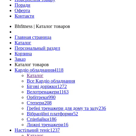
Поради
Оферта
Контакти
Bhfitness | Каталог товаров
Главная страница
Каталог
Персональный раздел
Корзина
Заказ
Каталог товаров
Кардіо обладнання
4118
Каталог
Все Кардіо обладнання
Бігові доріжки
1272
Велотренажери
1163
Орбітреки
990
Степери
208
Гребні тренажери для дому та залу
236
Вібраційні платформи
52
Спінбайки
186
Лижні тренажери
16
Настільний теніс
1237
Каталог