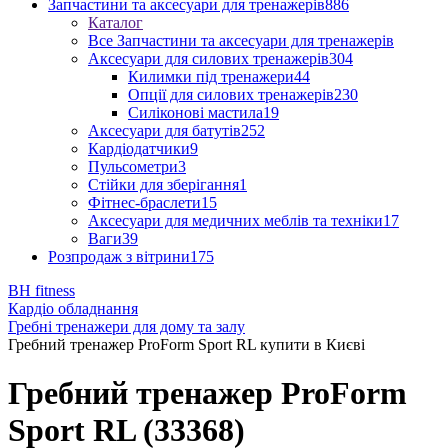
Запчастини та аксесуари для тренажерів
886
Каталог
Все Запчастини та аксесуари для тренажерів
Аксесуари для силових тренажерів
304
Килимки під тренажери
44
Опції для силових тренажерів
230
Силіконові мастила
19
Аксесуари для батутів
252
Кардіодатчики
9
Пульсометри
3
Стійки для зберігання
1
Фітнес-браслети
15
Аксесуари для медичних меблів та техніки
17
Ваги
39
Розпродаж з вітрини
175
BH fitness
Кардіо обладнання
Гребні тренажери для дому та залу
Гребний тренажер ProForm Sport RL купити в Києві
Гребний тренажер ProForm
Sport RL (33368)