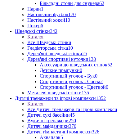
Більярдні столи для снукера
62
Нарди
1
Настільний футбол
170
Настільний хокей
10
Покер
6
Шведські стінки
342
Каталог
Все Шведські стінки
Гладіаторська сітка
10
Дерев'яні шведські стінки
25
Дерев'яні спортивні куточки
138
Аксесуари до шведських стінок
52
Детские прыгунки
0
Спортивный уголок - Бук
0
Спортивный уголок - Сосна
2
Спортивный уголок - Цветной
0
Металеві шведські стінки
135
Дитячі тренажери та ігрові комплекси
1352
Каталог
Все Дитячі тренажери та ігрові комплекси
Дитячі сухі басейни
45
Вуличні тренажери
250
Дитячі майданчики
370
Дитячі гімнастичні комплекси
326
Аквапарк
5