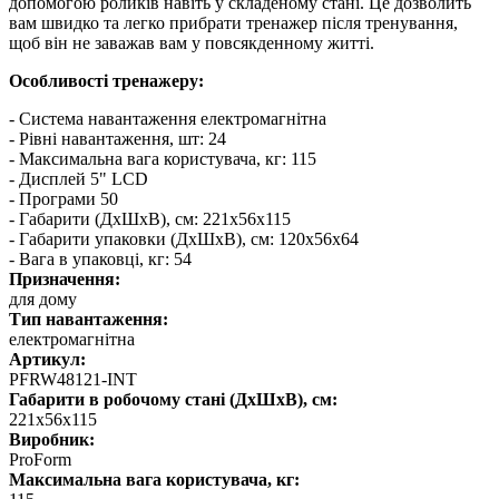
допомогою роликів навіть у складеному стані. Це дозволить
вам швидко та легко прибрати тренажер після тренування,
щоб він не заважав вам у повсякденному житті.
Особливості тренажеру:
- Система навантаження електромагнітна
- Рівні навантаження, шт: 24
- Максимальна вага користувача, кг: 115
- Дисплей 5" LCD
- Програми 50
- Габарити (ДхШхВ), см: 221х56х115
- Габарити упаковки (ДхШхВ), см: 120х56х64
- Вага в упаковці, кг: 54
Призначення:
для дому
Тип навантаження:
електромагнітна
Артикул:
PFRW48121-INT
Габарити в робочому стані (ДхШхВ), см:
221х56х115
Виробник:
ProForm
Максимальна вага користувача, кг: