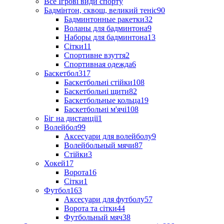
Все Ігрові види спорту
Бадмінтон, сквош, великий теніс
90
Бадминтонные ракетки
32
Воланы для бадминтона
9
Наборы для бадминтона
13
Сітки
11
Спортивне взуття
2
Спортивная одежда
6
Баскетбол
317
Баскетбольні стійки
108
Баскетбольні щити
82
Баскетбольные кольца
19
Баскетбольні м'ячі
108
Біг на дистанції
1
Волейбол
99
Аксесуари для волейболу
9
Волейбольный мячи
87
Стійки
3
Хокей
17
Ворота
16
Сітки
1
Футбол
163
Аксесуари для футболу
57
Ворота та сітки
44
Футбольный мяч
38