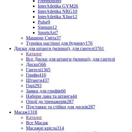
Freemotion
9
InterAtletika GYM
26
InterAtletika NRG
10
InterAtletika Xline
12
Pulse
9
Signum
12
SportsArt
7
Машини Сміта
37
Турніки настінні для будинку
176
Диски для штанги (млинці), для гантелі
3761
Каталог
Все Диски для штанги (млинці), для гантелі
Диски
566
Гантелі
1365
Грифи
416
Штанги
437
Гирі
293
Замки для грифів
66
Набори лава та штанга
44
Опції до тренажерів
287
Підставки та стійки для дисків
287
Масаж
1318
Каталог
Все Масаж
Масажні крісла
314