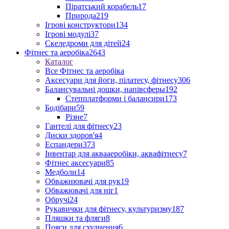
Піратський корабель
17
Природа
219
Ігрові конструктори
134
Ігрові модулі
37
Скеледроми для дітей
24
Фітнес та аеробіка
2643
Каталог
Все Фітнес та аеробіка
Аксесуари для йоги, пілатесу, фітнесу
306
Балансувальні дошки, напівсферы
192
Степплатформи і балансири
173
Бодібари
59
Різне
7
Гантелі для фітнесу
23
Диски здоров'я
4
Еспандери
373
Інвентар для аквааеробіки, аквафітнесу
7
Фітнес аксесуари
85
Медболи
14
Обважнювачі для рук
19
Обважювачі для ніг
1
Обручі
24
Рукавички для фітнесу, культуризму
187
Пляшки та фляги
8
Пояси для схуднення
6