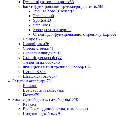
Гумові підлогові покриття
63
Багатофункціональні тренажери для залів
288
Impulse Zone (Crossfit)
2
Freemotion
0
SportsArt
0
Star Trac
3
Кросфіт тренажери
22
Станції для функціонального тренінгу Explod
Сендбегі
22
Силові рами
26
Силові стрічки
41
Скакалки швидкісні
7
Станції для кросфіту
7
Тумби та пліобокси
5
Функціональний тренінг і Кроссфіт
37
Петлі TRX
10
Швидкісні бар'єри
4
Батути й аксесуари
791
Каталог
Все Батути й аксесуари
Батути
791
Бокс, єдиноборства, самоборона
1770
Каталог
Все Бокс, єдиноборства, самоборона
Подушки для боксу
9