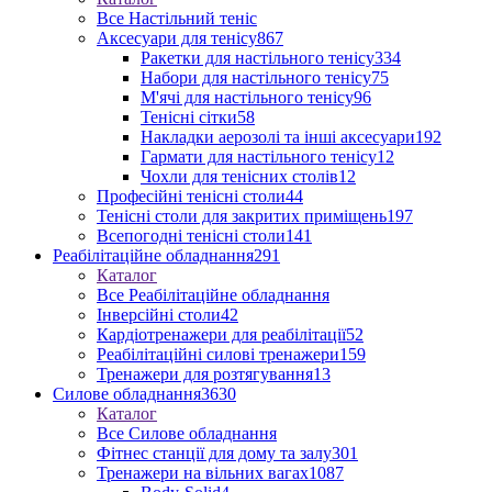
Все Настільний теніс
Аксесуари для тенісу
867
Ракетки для настільного тенісу
334
Набори для настільного тенісу
75
М'ячі для настільного тенісу
96
Тенісні сітки
58
Накладки аерозолі та інші аксесуари
192
Гармати для настільного тенісу
12
Чохли для тенісних столів
12
Професійні тенісні столи
44
Тенісні столи для закритих приміщень
197
Всепогодні тенісні столи
141
Реабілітаційне обладнання
291
Каталог
Все Реабілітаційне обладнання
Інверсійні столи
42
Кардіотренажери для реабілітації
52
Реабілітаційні силові тренажери
159
Тренажери для розтягування
13
Силове обладнання
3630
Каталог
Все Силове обладнання
Фітнес станції для дому та залу
301
Тренажери на вільних вагах
1087