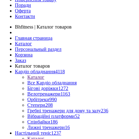
Поради
Оферта
Контакти
Bhfitness | Каталог товаров
Главная страница
Каталог
Персональный раздел
Корзина
Заказ
Каталог товаров
Кардіо обладнання
4118
Каталог
Все Кардіо обладнання
Бігові доріжки
1272
Велотренажери
1163
Орбітреки
990
Степери
208
Гребні тренажери для дому та залу
236
Вібраційні платформи
52
Спінбайки
186
Лижні тренажери
16
Настільний теніс
1237
Каталог