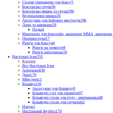
Силові тренажери для боксу
5
Боксерські груші
36
Боксерські мішки та груші
196
Водоналивні мішки
26
Аксесуари для бойових мистецтв
196
Лапи та маківари
29
Пады
4
Манекени для боротьби, манекени ММА, манекени 
Пневмогруші
17
Ринги для боксу
44
Ринги на помосте
8
Ринги напольные
10
Настільні Ігри
555
Каталог
Все Настільні Ігри
Аерохокей
30
Дартс
79
Міні-теніс
1
Більярд
218
Аксесуари для більярду
9
Більярдні стіл для піраміди
97
Більярдні столи для пулу - американка
48
Більярдні столи для снукера
62
Нарди
1
Настільний футбол
170