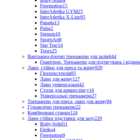
Body-Solid
4
Freemotion
15
InterAtletika GYM
25
InterAtletika X-Line
95
Panatta
13
Pulse
2
Signum
10
SportsArt
8
Star Trac
14
Toorx
25
Вантажно-блочні тренажери для залів
644
Гравітрон. Тренажери для підтягувань і відж
Лави, стійки для преса та жиму
929
Гіперекстензія
95
Лави для жиму
127
Лави універсальні
42
Столи для армреслінгу
16
Універсальні тренажери
27
Тренажери для преса, лави для жиму
94
Гідравлічні тренажери
22
Комбіновані станки
124
Лави стійки підставки для залу
229
Body-Solid
11
Eleiko
4
Freemotion
9