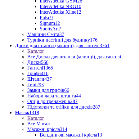
InterAtletika GYM
26
InterAtletika NRG
10
InterAtletika Xline
12
Pulse
9
Signum
12
SportsArt
7
Машини Сміта
37
Турніки настінні для будинку
176
Диски для штанги (млинці), для гантелі
3761
Каталог
Все Диски для штанги (млинці), для гантелі
Диски
566
Гантелі
1365
Грифи
416
Штанги
437
Гирі
293
Замки для грифів
66
Набори лава та штанга
44
Опції до тренажерів
287
Підставки та стійки для дисків
287
Масаж
1318
Каталог
Все Масаж
Масажні крісла
314
Вендингові масажні крісла
13