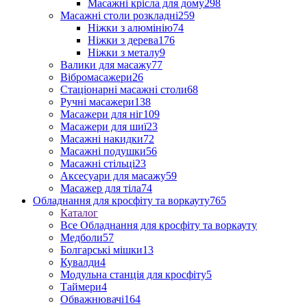
Масажні крісла для дому
298
Масажні столи розкладні
259
Ніжки з алюмінію
74
Ніжки з дерева
176
Ніжки з металу
9
Валики для масажу
77
Вібромасажери
26
Стаціонарні масажні столи
68
Ручні масажери
138
Масажери для ніг
109
Масажери для шиї
23
Масажні накидки
72
Масажні подушки
56
Масажні стільці
23
Аксесуари для масажу
59
Масажер для тіла
74
Обладнання для кросфіту та воркауту
765
Каталог
Все Обладнання для кросфіту та воркауту
Медболи
57
Болгарські мішки
13
Кувалди
4
Модульна станція для кросфіту
5
Таймери
4
Обважнювачі
164