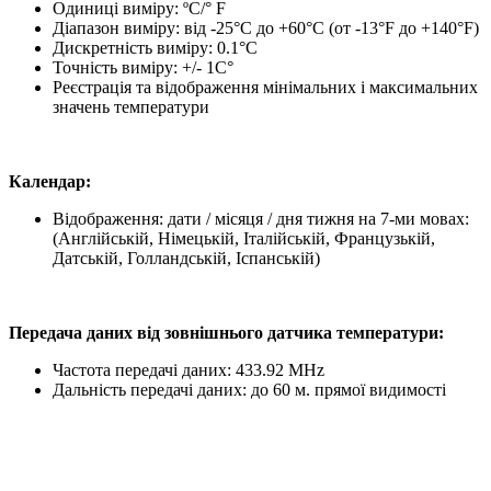
Одиниці виміру: ºС/° F
Діапазон виміру: від -25°C до +60°C (от -13°F до +140°F)
Дискретність виміру: 0.1°C
Точність виміру: +/- 1C°
Реєстрація та відображення мінімальних і максимальних
значень температури
Календар:
Відображення: дати / місяця / дня тижня на 7-ми мовах:
(Англійській, Німецькій, Італійській, Французькій,
Датській, Голландській, Іспанській)
Передача даних від зовнішнього датчика температури:
Частота передачі даних: 433.92 MHz
Дальність передачі даних: до 60 м. прямої видимості