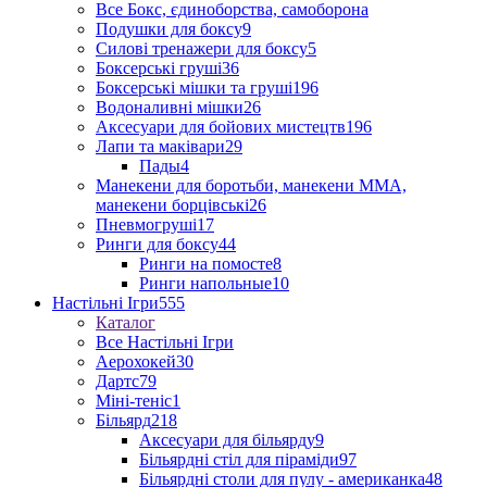
Все Бокс, єдиноборства, самоборона
Подушки для боксу
9
Силові тренажери для боксу
5
Боксерські груші
36
Боксерські мішки та груші
196
Водоналивні мішки
26
Аксесуари для бойових мистецтв
196
Лапи та маківари
29
Пады
4
Манекени для боротьби, манекени ММА,
манекени борцівські
26
Пневмогруші
17
Ринги для боксу
44
Ринги на помосте
8
Ринги напольные
10
Настільні Ігри
555
Каталог
Все Настільні Ігри
Аерохокей
30
Дартс
79
Міні-теніс
1
Більярд
218
Аксесуари для більярду
9
Більярдні стіл для піраміди
97
Більярдні столи для пулу - американка
48