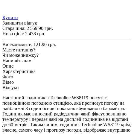
Купити
Залишити відгук
Стара ціна:
2 559.90 грн.
Нова ціна:
2 438
грн.
Ви економите:
121.90 грн.
Маєте питання?
Чи може знижку?
Напишіть нам:
Опис
Характеристика
Фото
Відео
Відгуки
Настінний годинник з Technoline WS8119 по суті є
повноцінною погодною станцією, яка прогнозує погоду на
найближчі 8 годин основі показань вбудованого барометра.
Годинник має виносний радіодатчик, який фіксує зовнішню
температуру і передає дані на дисплей годинника на відстані
до 60 метрів. Таким чином, годинник Technoline WS8119 крім,
власне, самого часу і прогнозу погоди, відображає внутрішню