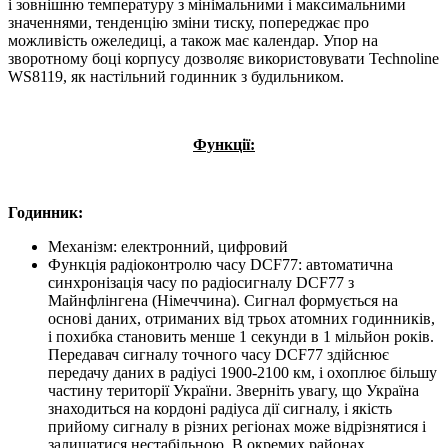
і зовнішню температуру з мінімальними і максимальними
значеннями, тенденцію зміни тиску, попереджає про
можливість ожеледиці, а також має календар. Упор на
зворотному боці корпусу дозволяє використовувати Technoline
WS8119, як настільний годинник з будильником.
Функції:
Годинник:
Механізм: електронний, цифровий
Функція радіоконтролю часу DCF77: автоматична
синхронізація часу по радіосигналу DCF77 з
Майнфлінгена (Німеччина). Сигнал формується на
основі даних, отриманих від трьох атомних годинників,
і похибка становить менше 1 секунди в 1 мільйон років.
Передавач сигналу точного часу DCF77 здійснює
передачу даних в радіусі 1900-2100 км, і охоплює більшу
частину території України. Зверніть увагу, що Україна
знаходиться на кордоні радіуса дії сигналу, і якість
прийому сигналу в різних регіонах може відрізнятися і
залишатися нестабільною. В окремих районах