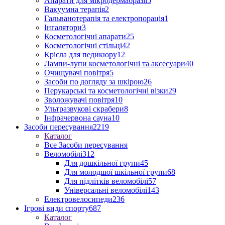
Апарати для мікродермабразії
5
Вакуумна терапія
2
Гальванотерапія та електропорація
1
Інгалятори
3
Косметологічні апарати
25
Косметологічні стільці
42
Крісла для педикюру
12
Лампи-лупи косметологічні та аксесуари
40
Очищувачі повітря
5
Засоби по догляду за шкірою
26
Перукарські та косметологічні візки
29
Зволожувачі повітря
10
Ультразвукові скрабери
8
Інфрачервона сауна
10
Засоби пересування
2219
Каталог
Все Засоби пересування
Веломобілі
312
Для дошкільної групи
45
Для молодшої шкільної групи
68
Для підлітків веломобілі
57
Універсальні веломобілі
143
Електровелосипеди
236
Ігрові види спорту
687
Каталог