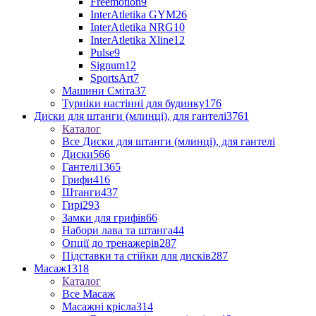
Freemotion
9
InterAtletika GYM
26
InterAtletika NRG
10
InterAtletika Xline
12
Pulse
9
Signum
12
SportsArt
7
Машини Сміта
37
Турніки настінні для будинку
176
Диски для штанги (млинці), для гантелі
3761
Каталог
Все Диски для штанги (млинці), для гантелі
Диски
566
Гантелі
1365
Грифи
416
Штанги
437
Гирі
293
Замки для грифів
66
Набори лава та штанга
44
Опції до тренажерів
287
Підставки та стійки для дисків
287
Масаж
1318
Каталог
Все Масаж
Масажні крісла
314