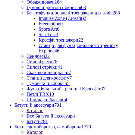
Обважнювачі
164
Гумові підлогові покриття
63
Багатофункціональні тренажери для залів
288
Impulse Zone (Crossfit)
2
Freemotion
0
SportsArt
0
Star Trac
3
Кросфіт тренажери
22
Станції для функціонального тренінгу
Explode
46
Сендбегі
22
Силові рами
26
Силові стрічки
41
Скакалки швидкісні
7
Станції для кросфіту
7
Тумби та пліобокси
5
Функціональний тренінг і Кроссфіт
37
Петлі TRX
10
Швидкісні бар'єри
4
Батути й аксесуари
791
Каталог
Все Батути й аксесуари
Батути
791
Бокс, єдиноборства, самоборона
1770
Каталог