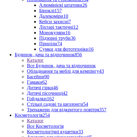
Алюмінієві штативи
26
Біноклі
157
Далекоміри
10
Кейси захисні
7
Ліхтарі тактичні
12
Монокуляри
16
Підзорні труби
36
Приціли
74
Сумки для фототехніки
16
Будинок, дача та відпочинок
856
Каталог
Все Будинок, дача та відпочинок
Обладнання та меблі для кемпінгу
43
Басейни
90
Гамаки
62
Дитячі гірки
46
Дитячі пісочниці
42
Гойдалки
162
Стільці садові та шезлонги
54
Тренажери для відкритого повітря
357
Косметологія
254
Каталог
Все Косметологія
Косметологічні кушетки
33