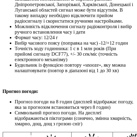
Дніпропетровської, Запорізької, Харківської, Донецької і
Луганської областей сигнал може бути відсутнім. В
такому випадку необхідно відключити прийом
радіосигналу і скористатися ручними настройками.
Можливість відключення сигналу радіоконтроля і вибір
ручного встановлення часу і дати
Формат часу: 12/24 г
Вибір часового поясу (поправка на час) -12/+12 годин
Точність ходу годинника: 1 с в 1 млн років (При
прийомі сигналу DCF77), +/- 30 сек/міс (точність
електронного механізму)
Будильник із функцією повтору «snooze», яку можна
налаштовувати (повтор в діапазоні від 1 до 30 хв)
Прогноз погоди:
Прогноз погоди на 8 годин (дисплей відображає погоду,
яка за прогнозом встановиться через 8 годин)
Символьний прогноз погоди. На дисплеї
відображаються піктограми (сонячно, змінна хмарність,
хмарно, дощ, дощ з грозою сніг)