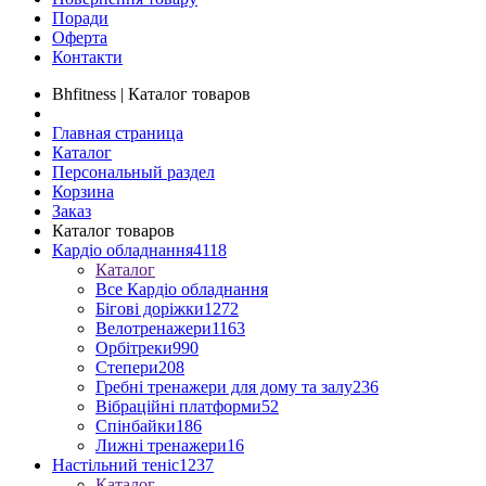
Поради
Оферта
Контакти
Bhfitness | Каталог товаров
Главная страница
Каталог
Персональный раздел
Корзина
Заказ
Каталог товаров
Кардіо обладнання
4118
Каталог
Все Кардіо обладнання
Бігові доріжки
1272
Велотренажери
1163
Орбітреки
990
Степери
208
Гребні тренажери для дому та залу
236
Вібраційні платформи
52
Спінбайки
186
Лижні тренажери
16
Настільний теніс
1237
Каталог