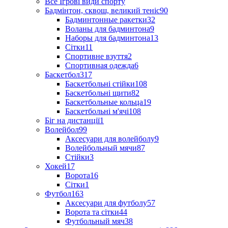
Все Ігрові види спорту
Бадмінтон, сквош, великий теніс
90
Бадминтонные ракетки
32
Воланы для бадминтона
9
Наборы для бадминтона
13
Сітки
11
Спортивне взуття
2
Спортивная одежда
6
Баскетбол
317
Баскетбольні стійки
108
Баскетбольні щити
82
Баскетбольные кольца
19
Баскетбольні м'ячі
108
Біг на дистанції
1
Волейбол
99
Аксесуари для волейболу
9
Волейбольный мячи
87
Стійки
3
Хокей
17
Ворота
16
Сітки
1
Футбол
163
Аксесуари для футболу
57
Ворота та сітки
44
Футбольный мяч
38