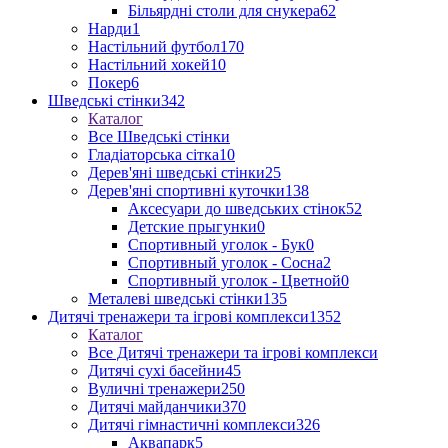
Більярдні столи для снукера
62
Нарди
1
Настільний футбол
170
Настільний хокей
10
Покер
6
Шведські стінки
342
Каталог
Все Шведські стінки
Гладіаторська сітка
10
Дерев'яні шведські стінки
25
Дерев'яні спортивні куточки
138
Аксесуари до шведських стінок
52
Детские прыгунки
0
Спортивный уголок - Бук
0
Спортивный уголок - Сосна
2
Спортивный уголок - Цветной
0
Металеві шведські стінки
135
Дитячі тренажери та ігрові комплекси
1352
Каталог
Все Дитячі тренажери та ігрові комплекси
Дитячі сухі басейни
45
Вуличні тренажери
250
Дитячі майданчики
370
Дитячі гімнастичні комплекси
326
Аквапарк
5