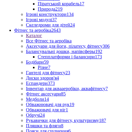
Піратський корабель
17
Природа
219
Ігрові конструктори
134
Ігрові модулі
37
Скеледроми для дітей
24
Фітнес та аеробіка
2643
Каталог
Все Фітнес та аеробіка
Аксесуари для йоги, пілатесу, фітнесу
306
Балансувальні дошки, напівсферы
192
Степплатформи і балансири
173
Бодібари
59
Різне
7
Гантелі для фітнесу
23
Диски здоров'я
4
Еспандери
373
Інвентар для аквааеробіки, аквафітнесу
7
Фітнес аксесуари
85
Медболи
14
Обважнювачі для рук
19
Обважювачі для ніг
1
Обручі
24
Рукавички для фітнесу, культуризму
187
Пляшки та фляги
8
Пояси для схуднення
6