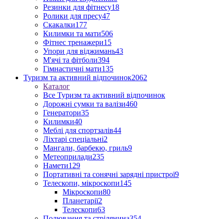
Резинки для фітнесу
18
Ролики для пресу
47
Скакалки
177
Килимки та мати
506
Фітнес тренажери
15
Упори для віджимань
43
М'ячі та фітболи
394
Гімнастичні мати
135
Туризм та активний відпочинок
2062
Каталог
Все Туризм та активний відпочинок
Дорожні сумки та валізи
460
Генератори
35
Килимки
40
Меблі для спортзалів
44
Ліхтарі спеціальні
2
Мангали, барбекю, гриль
9
Метеоприлади
235
Намети
129
Портативні та сонячні зарядні пристрої
9
Телескопи, мікроскопи
145
Мікроскопи
80
Планетарії
2
Телескопи
63
Полювання та стрілянина
354