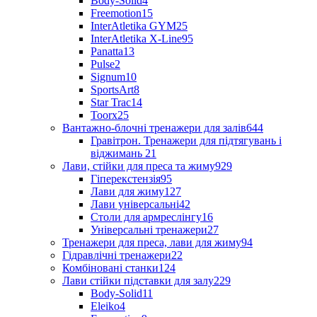
Body-Solid
4
Freemotion
15
InterAtletika GYM
25
InterAtletika X-Line
95
Panatta
13
Pulse
2
Signum
10
SportsArt
8
Star Trac
14
Toorx
25
Вантажно-блочні тренажери для залів
644
Гравітрон. Тренажери для підтягувань і
віджимань
21
Лави, стійки для преса та жиму
929
Гіперекстензія
95
Лави для жиму
127
Лави універсальні
42
Столи для армреслінгу
16
Універсальні тренажери
27
Тренажери для преса, лави для жиму
94
Гідравлічні тренажери
22
Комбіновані станки
124
Лави стійки підставки для залу
229
Body-Solid
11
Eleiko
4