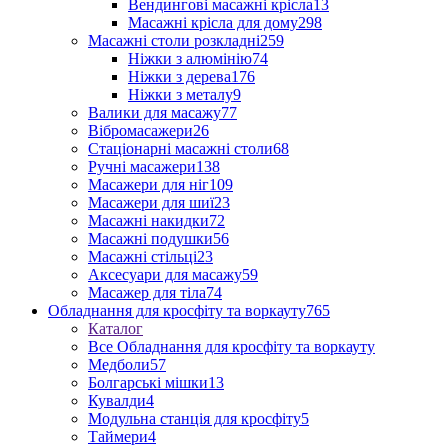
Вендингові масажні крісла
13
Масажні крісла для дому
298
Масажні столи розкладні
259
Ніжки з алюмінію
74
Ніжки з дерева
176
Ніжки з металу
9
Валики для масажу
77
Вібромасажери
26
Стаціонарні масажні столи
68
Ручні масажери
138
Масажери для ніг
109
Масажери для шиї
23
Масажні накидки
72
Масажні подушки
56
Масажні стільці
23
Аксесуари для масажу
59
Масажер для тіла
74
Обладнання для кросфіту та воркауту
765
Каталог
Все Обладнання для кросфіту та воркауту
Медболи
57
Болгарські мішки
13
Кувалди
4
Модульна станція для кросфіту
5
Таймери
4