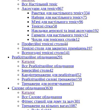
Все Настільний теніс
Аксесуари для тенісу
867
Ракетки для настільного тенісу
334
Набори для настільного тенісу
75
М'ячі для настільного тенісу
96
Тенісні сітки
58
Накладки аерозолі та інші аксесуари
192
Гармати для настільного тенісу
12
Чохли для тенісних столів
12
Професійні тенісні столи
44
Тенісні столи для закритих приміщень
197
Всепогодні тенісні столи
141
Реабілітаційне обладнання
291
Каталог
Все Реабілітаційне обладнання
Інверсійні столи
42
Кардіотренажери для реабілітації
52
Реабілітаційні силові тренажери
159
Тренажери для розтягування
13
Силове обладнання
3630
Каталог
Все Силове обладнання
Фітнес станції для дому та залу
301
Тренажери на вільних вагах
1087