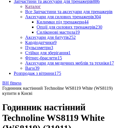
Запчастини та аксесуари для тренажерів
886
Каталог
Все Запчастини та аксесуари для тренажерів
Аксесуари для силових тренажерів
304
Килимки під тренажери
44
Опції для силових тренажерів
230
Силіконові мастила
19
Аксесуари для батутів
252
Кардіодатчики
9
Пульсометри
3
Стійки для зберігання
1
Фітнес-браслети
15
Аксесуари для медичних меблів та техніки
17
Ваги
39
Розпродаж з вітрини
175
BH fitness
Годинник настінний Technoline WS8119 White (WS8119)
купити в Києві
Годинник настінний
Technoline WS8119 White