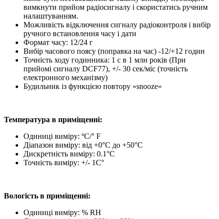
вимкнути прийом радіосигналу і скористатись ручним
налаштуванням.
Можливість відключення сигналу радіоконтроля і вибір
ручного встановлення часу і дати
Формат часу: 12/24 г
Вибір часового поясу (поправка на час) -12/+12 годин
Точність ходу годинника: 1 с в 1 млн років (При
прийомі сигналу DCF77), +/- 30 сек/міс (точність
електронного механізму)
Будильник із функцією повтору «snooze»
Температура в приміщенні:
Одиниці виміру: ºС/° F
Діапазон виміру: від +0°C до +50°C
Дискретність виміру: 0.1°C
Точність виміру: +/- 1C°
Вологість в приміщенні:
Одиниці виміру: % RH