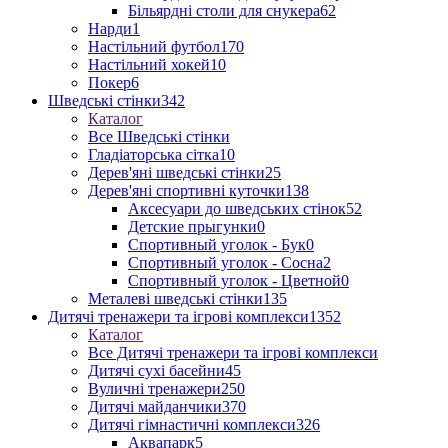
Більярдні столи для снукера
62
Нарди
1
Настільний футбол
170
Настільний хокей
10
Покер
6
Шведські стінки
342
Каталог
Все Шведські стінки
Гладіаторська сітка
10
Дерев'яні шведські стінки
25
Дерев'яні спортивні куточки
138
Аксесуари до шведських стінок
52
Детские прыгунки
0
Спортивный уголок - Бук
0
Спортивный уголок - Сосна
2
Спортивный уголок - Цветной
0
Металеві шведські стінки
135
Дитячі тренажери та ігрові комплекси
1352
Каталог
Все Дитячі тренажери та ігрові комплекси
Дитячі сухі басейни
45
Вуличні тренажери
250
Дитячі майданчики
370
Дитячі гімнастичні комплекси
326
Аквапарк
5