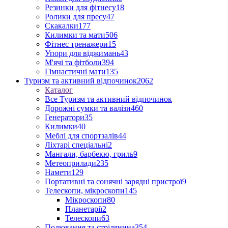
Резинки для фітнесу
18
Ролики для пресу
47
Скакалки
177
Килимки та мати
506
Фітнес тренажери
15
Упори для віджимань
43
М'ячі та фітболи
394
Гімнастичні мати
135
Туризм та активний відпочинок
2062
Каталог
Все Туризм та активний відпочинок
Дорожні сумки та валізи
460
Генератори
35
Килимки
40
Меблі для спортзалів
44
Ліхтарі спеціальні
2
Мангали, барбекю, гриль
9
Метеоприлади
235
Намети
129
Портативні та сонячні зарядні пристрої
9
Телескопи, мікроскопи
145
Мікроскопи
80
Планетарії
2
Телескопи
63
Полювання та стрілянина
354