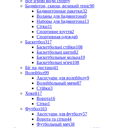
Все Ігрові види спорту
Бадмінтон, сквош, великий теніс
90
Бадминтонные ракетки
32
Воланы для бадминтона
9
Наборы для бадминтона
13
Сітки
11
Спортивне взуття
2
Спортивная одежда
6
Баскетбол
317
Баскетбольні стійки
108
Баскетбольні щити
82
Баскетбольные кольца
19
Баскетбольні м'ячі
108
Біг на дистанції
1
Волейбол
99
Аксесуари для волейболу
9
Волейбольный мячи
87
Стійки
3
Хокей
17
Ворота
16
Сітки
1
Футбол
163
Аксесуари для футболу
57
Ворота та сітки
44
Футбольный мяч
38