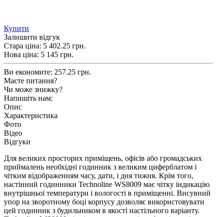
Купити
Залишити відгук
Стара ціна:
5 402.25 грн.
Нова ціна:
5 145
грн.
Ви економите:
257.25 грн.
Маєте питання?
Чи може знижку?
Напишіть нам:
Опис
Характеристика
Фото
Відео
Відгуки
Для великих просторих приміщень, офісів або громадських
приймалень необхідні годинник з великим циферблатом і
чітким відображенням часу, дати, і дня тижня. Крім того,
настінний годинники Technoline WS8009 має чітку індикацію
внутрішньої температури і вологості в приміщенні. Висувний
упор на зворотному боці корпусу дозволяє використовувати
цей годинник з будильником в якості настільного варіанту.