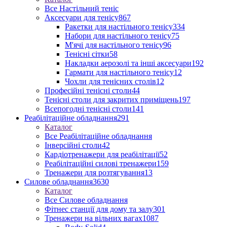
Все Настільний теніс
Аксесуари для тенісу
867
Ракетки для настільного тенісу
334
Набори для настільного тенісу
75
М'ячі для настільного тенісу
96
Тенісні сітки
58
Накладки аерозолі та інші аксесуари
192
Гармати для настільного тенісу
12
Чохли для тенісних столів
12
Професійні тенісні столи
44
Тенісні столи для закритих приміщень
197
Всепогодні тенісні столи
141
Реабілітаційне обладнання
291
Каталог
Все Реабілітаційне обладнання
Інверсійні столи
42
Кардіотренажери для реабілітації
52
Реабілітаційні силові тренажери
159
Тренажери для розтягування
13
Силове обладнання
3630
Каталог
Все Силове обладнання
Фітнес станції для дому та залу
301
Тренажери на вільних вагах
1087