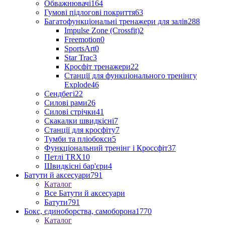
Обважнювачі
164
Гумові підлогові покриття
63
Багатофункціональні тренажери для залів
288
Impulse Zone (Crossfit)
2
Freemotion
0
SportsArt
0
Star Trac
3
Кросфіт тренажери
22
Станції для функціонального тренінгу
Explode
46
Сендбегі
22
Силові рами
26
Силові стрічки
41
Скакалки швидкісні
7
Станції для кросфіту
7
Тумби та пліобокси
5
Функціональний тренінг і Кроссфіт
37
Петлі TRX
10
Швидкісні бар'єри
4
Батути й аксесуари
791
Каталог
Все Батути й аксесуари
Батути
791
Бокс, єдиноборства, самоборона
1770
Каталог