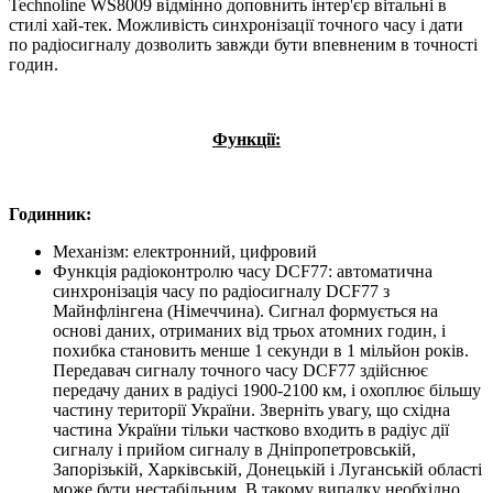
Technoline WS8009 відмінно доповнить інтер'єр вітальні в
стилі хай-тек. Можливість синхронізації точного часу і дати
по радіосигналу дозволить завжди бути впевненим в точності
годин.
Функції:
Годинник:
Механізм: електронний, цифровий
Функція радіоконтролю часу DCF77: автоматична
синхронізація часу по радіосигналу DCF77 з
Майнфлінгена (Німеччина). Сигнал формується на
основі даних, отриманих від трьох атомних годин, і
похибка становить менше 1 секунди в 1 мільйон років.
Передавач сигналу точного часу DCF77 здійснює
передачу даних в радіусі 1900-2100 км, і охоплює більшу
частину території України. Зверніть увагу, що східна
частина України тільки частково входить в радіус дії
сигналу і прийом сигналу в Дніпропетровській,
Запорізькій, Харківській, Донецькій і Луганській області
може бути нестабільним. В такому випадку необхідно