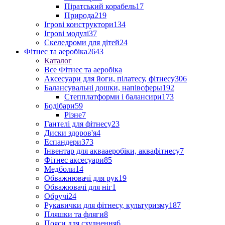
Піратський корабель
17
Природа
219
Ігрові конструктори
134
Ігрові модулі
37
Скеледроми для дітей
24
Фітнес та аеробіка
2643
Каталог
Все Фітнес та аеробіка
Аксесуари для йоги, пілатесу, фітнесу
306
Балансувальні дошки, напівсферы
192
Степплатформи і балансири
173
Бодібари
59
Різне
7
Гантелі для фітнесу
23
Диски здоров'я
4
Еспандери
373
Інвентар для аквааеробіки, аквафітнесу
7
Фітнес аксесуари
85
Медболи
14
Обважнювачі для рук
19
Обважювачі для ніг
1
Обручі
24
Рукавички для фітнесу, культуризму
187
Пляшки та фляги
8
Пояси для схуднення
6