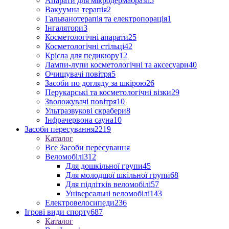
Апарати для мікродермабразії
5
Вакуумна терапія
2
Гальванотерапія та електропорація
1
Інгалятори
3
Косметологічні апарати
25
Косметологічні стільці
42
Крісла для педикюру
12
Лампи-лупи косметологічні та аксесуари
40
Очищувачі повітря
5
Засоби по догляду за шкірою
26
Перукарські та косметологічні візки
29
Зволожувачі повітря
10
Ультразвукові скрабери
8
Інфрачервона сауна
10
Засоби пересування
2219
Каталог
Все Засоби пересування
Веломобілі
312
Для дошкільної групи
45
Для молодшої шкільної групи
68
Для підлітків веломобілі
57
Універсальні веломобілі
143
Електровелосипеди
236
Ігрові види спорту
687
Каталог