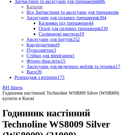
Запчастини та аксесуари для тренажерів
886
Каталог
Все Запчастини та аксесуари для тренажерів
Аксесуари для силових тренажерів
304
Килимки під тренажери
44
Опції для силових тренажерів
230
Силіконові мастила
19
Аксесуари для батутів
252
Кардіодатчики
9
Пульсометри
3
Стійки для зберігання
1
Фітнес-браслети
15
Аксесуари для медичних меблів та техніки
17
Ваги
39
Розпродаж з вітрини
175
BH fitness
Годинник настінний Technoline WS8009 Silver (WS8009)
купити в Києві
Годинник настінний
Technoline WS8009 Silver