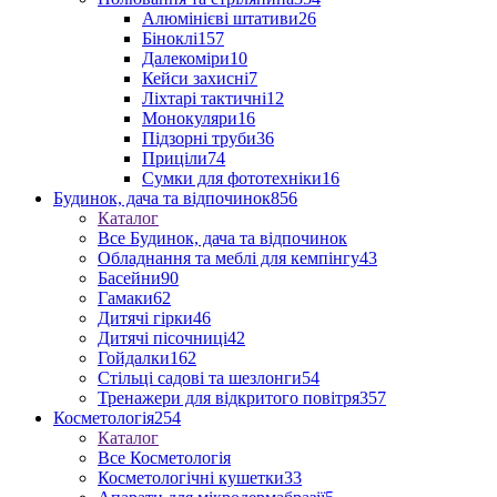
Алюмінієві штативи
26
Біноклі
157
Далекоміри
10
Кейси захисні
7
Ліхтарі тактичні
12
Монокуляри
16
Підзорні труби
36
Приціли
74
Сумки для фототехніки
16
Будинок, дача та відпочинок
856
Каталог
Все Будинок, дача та відпочинок
Обладнання та меблі для кемпінгу
43
Басейни
90
Гамаки
62
Дитячі гірки
46
Дитячі пісочниці
42
Гойдалки
162
Стільці садові та шезлонги
54
Тренажери для відкритого повітря
357
Косметологія
254
Каталог
Все Косметологія
Косметологічні кушетки
33