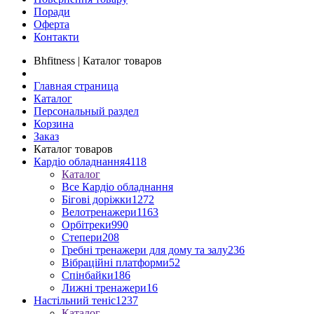
Поради
Оферта
Контакти
Bhfitness | Каталог товаров
Главная страница
Каталог
Персональный раздел
Корзина
Заказ
Каталог товаров
Кардіо обладнання
4118
Каталог
Все Кардіо обладнання
Бігові доріжки
1272
Велотренажери
1163
Орбітреки
990
Степери
208
Гребні тренажери для дому та залу
236
Вібраційні платформи
52
Спінбайки
186
Лижні тренажери
16
Настільний теніс
1237
Каталог