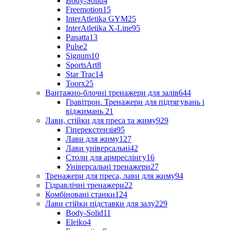
Body-Solid
4
Freemotion
15
InterAtletika GYM
25
InterAtletika X-Line
95
Panatta
13
Pulse
2
Signum
10
SportsArt
8
Star Trac
14
Toorx
25
Вантажно-блочні тренажери для залів
644
Гравітрон. Тренажери для підтягувань і
віджимань
21
Лави, стійки для преса та жиму
929
Гіперекстензія
95
Лави для жиму
127
Лави універсальні
42
Столи для армреслінгу
16
Універсальні тренажери
27
Тренажери для преса, лави для жиму
94
Гідравлічні тренажери
22
Комбіновані станки
124
Лави стійки підставки для залу
229
Body-Solid
11
Eleiko
4