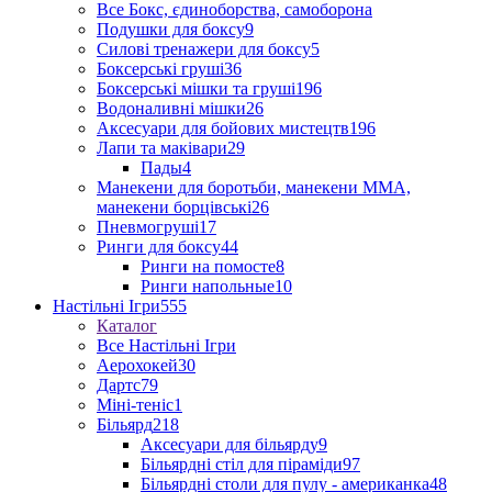
Все Бокс, єдиноборства, самоборона
Подушки для боксу
9
Силові тренажери для боксу
5
Боксерські груші
36
Боксерські мішки та груші
196
Водоналивні мішки
26
Аксесуари для бойових мистецтв
196
Лапи та маківари
29
Пады
4
Манекени для боротьби, манекени ММА,
манекени борцівські
26
Пневмогруші
17
Ринги для боксу
44
Ринги на помосте
8
Ринги напольные
10
Настільні Ігри
555
Каталог
Все Настільні Ігри
Аерохокей
30
Дартс
79
Міні-теніс
1
Більярд
218
Аксесуари для більярду
9
Більярдні стіл для піраміди
97
Більярдні столи для пулу - американка
48