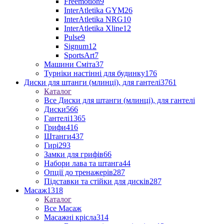
Freemotion
9
InterAtletika GYM
26
InterAtletika NRG
10
InterAtletika Xline
12
Pulse
9
Signum
12
SportsArt
7
Машини Сміта
37
Турніки настінні для будинку
176
Диски для штанги (млинці), для гантелі
3761
Каталог
Все Диски для штанги (млинці), для гантелі
Диски
566
Гантелі
1365
Грифи
416
Штанги
437
Гирі
293
Замки для грифів
66
Набори лава та штанга
44
Опції до тренажерів
287
Підставки та стійки для дисків
287
Масаж
1318
Каталог
Все Масаж
Масажні крісла
314