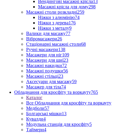
Вендингові масажні крісла
13
Масажні крісла для дому
298
Масажні столи розкладні
259
Ніжки з алюмінію
74
Ніжки з дерева
176
Ніжки з металу
9
Валики для масажу
77
Вібромасажери
26
Стаціонарні масажні столи
68
Ручні масажери
138
Масажери для ніг
109
Масажери для шиї
23
Масажні накидки
72
Масажні подушки
56
Масажні стільці
23
Аксесуари для масажу
59
Масажер для тіла
74
Обладнання для кросфіту та воркауту
765
Каталог
Все Обладнання для кросфіту та воркауту
Медболи
57
Болгарські мішки
13
Кувалди
4
Модульна станція для кросфіту
5
Таймери
4