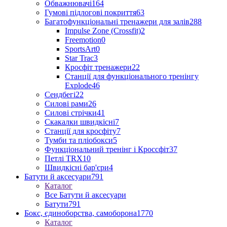
Обважнювачі
164
Гумові підлогові покриття
63
Багатофункціональні тренажери для залів
288
Impulse Zone (Crossfit)
2
Freemotion
0
SportsArt
0
Star Trac
3
Кросфіт тренажери
22
Станції для функціонального тренінгу
Explode
46
Сендбегі
22
Силові рами
26
Силові стрічки
41
Скакалки швидкісні
7
Станції для кросфіту
7
Тумби та пліобокси
5
Функціональний тренінг і Кроссфіт
37
Петлі TRX
10
Швидкісні бар'єри
4
Батути й аксесуари
791
Каталог
Все Батути й аксесуари
Батути
791
Бокс, єдиноборства, самоборона
1770
Каталог