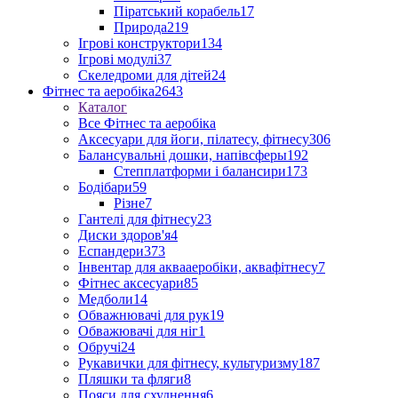
Піратський корабель
17
Природа
219
Ігрові конструктори
134
Ігрові модулі
37
Скеледроми для дітей
24
Фітнес та аеробіка
2643
Каталог
Все Фітнес та аеробіка
Аксесуари для йоги, пілатесу, фітнесу
306
Балансувальні дошки, напівсферы
192
Степплатформи і балансири
173
Бодібари
59
Різне
7
Гантелі для фітнесу
23
Диски здоров'я
4
Еспандери
373
Інвентар для аквааеробіки, аквафітнесу
7
Фітнес аксесуари
85
Медболи
14
Обважнювачі для рук
19
Обважювачі для ніг
1
Обручі
24
Рукавички для фітнесу, культуризму
187
Пляшки та фляги
8
Пояси для схуднення
6