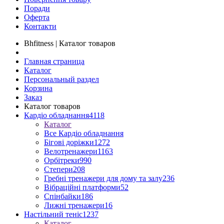
Поради
Оферта
Контакти
Bhfitness | Каталог товаров
Главная страница
Каталог
Персональный раздел
Корзина
Заказ
Каталог товаров
Кардіо обладнання
4118
Каталог
Все Кардіо обладнання
Бігові доріжки
1272
Велотренажери
1163
Орбітреки
990
Степери
208
Гребні тренажери для дому та залу
236
Вібраційні платформи
52
Спінбайки
186
Лижні тренажери
16
Настільний теніс
1237
Каталог