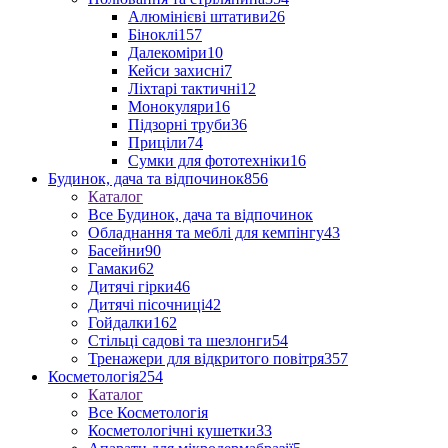
Алюмінієві штативи
26
Біноклі
157
Далекоміри
10
Кейси захисні
7
Ліхтарі тактичні
12
Монокуляри
16
Підзорні труби
36
Приціли
74
Сумки для фототехніки
16
Будинок, дача та відпочинок
856
Каталог
Все Будинок, дача та відпочинок
Обладнання та меблі для кемпінгу
43
Басейни
90
Гамаки
62
Дитячі гірки
46
Дитячі пісочниці
42
Гойдалки
162
Стільці садові та шезлонги
54
Тренажери для відкритого повітря
357
Косметологія
254
Каталог
Все Косметологія
Косметологічні кушетки
33