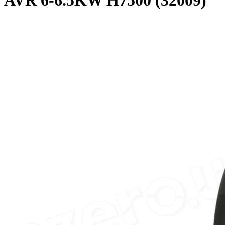
AVR 6-6.5KW H7500 (32009)