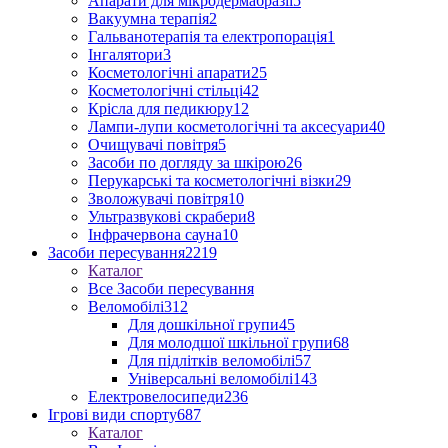
Апарати для мікродермабразії
5
Вакуумна терапія
2
Гальванотерапія та електропорація
1
Інгалятори
3
Косметологічні апарати
25
Косметологічні стільці
42
Крісла для педикюру
12
Лампи-лупи косметологічні та аксесуари
40
Очищувачі повітря
5
Засоби по догляду за шкірою
26
Перукарські та косметологічні візки
29
Зволожувачі повітря
10
Ультразвукові скрабери
8
Інфрачервона сауна
10
Засоби пересування
2219
Каталог
Все Засоби пересування
Веломобілі
312
Для дошкільної групи
45
Для молодшої шкільної групи
68
Для підлітків веломобілі
57
Універсальні веломобілі
143
Електровелосипеди
236
Ігрові види спорту
687
Каталог