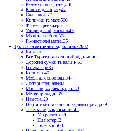
Резинки для фітнесу
18
Ролики для пресу
47
Скакалки
177
Килимки та мати
506
Фітнес тренажери
15
Упори для віджимань
43
М'ячі та фітболи
394
Гімнастичні мати
135
Туризм та активний відпочинок
2062
Каталог
Все Туризм та активний відпочинок
Дорожні сумки та валізи
460
Генератори
35
Килимки
40
Меблі для спортзалів
44
Ліхтарі спеціальні
2
Мангали, барбекю, гриль
9
Метеоприлади
235
Намети
129
Портативні та сонячні зарядні пристрої
9
Телескопи, мікроскопи
145
Мікроскопи
80
Планетарії
2
Телескопи
63
Полювання та стрілянина
354