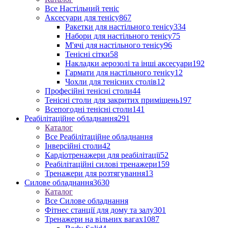
Все Настільний теніс
Аксесуари для тенісу
867
Ракетки для настільного тенісу
334
Набори для настільного тенісу
75
М'ячі для настільного тенісу
96
Тенісні сітки
58
Накладки аерозолі та інші аксесуари
192
Гармати для настільного тенісу
12
Чохли для тенісних столів
12
Професійні тенісні столи
44
Тенісні столи для закритих приміщень
197
Всепогодні тенісні столи
141
Реабілітаційне обладнання
291
Каталог
Все Реабілітаційне обладнання
Інверсійні столи
42
Кардіотренажери для реабілітації
52
Реабілітаційні силові тренажери
159
Тренажери для розтягування
13
Силове обладнання
3630
Каталог
Все Силове обладнання
Фітнес станції для дому та залу
301
Тренажери на вільних вагах
1087