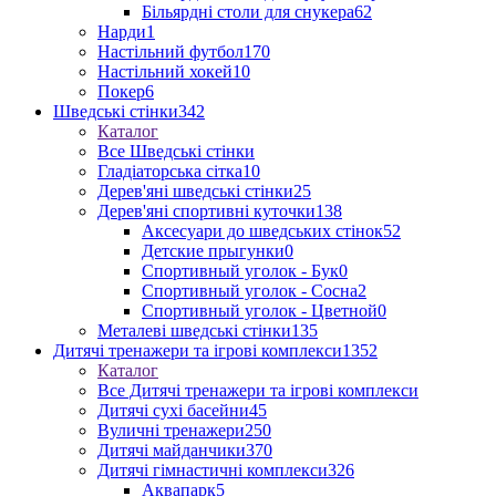
Більярдні столи для снукера
62
Нарди
1
Настільний футбол
170
Настільний хокей
10
Покер
6
Шведські стінки
342
Каталог
Все Шведські стінки
Гладіаторська сітка
10
Дерев'яні шведські стінки
25
Дерев'яні спортивні куточки
138
Аксесуари до шведських стінок
52
Детские прыгунки
0
Спортивный уголок - Бук
0
Спортивный уголок - Сосна
2
Спортивный уголок - Цветной
0
Металеві шведські стінки
135
Дитячі тренажери та ігрові комплекси
1352
Каталог
Все Дитячі тренажери та ігрові комплекси
Дитячі сухі басейни
45
Вуличні тренажери
250
Дитячі майданчики
370
Дитячі гімнастичні комплекси
326
Аквапарк
5