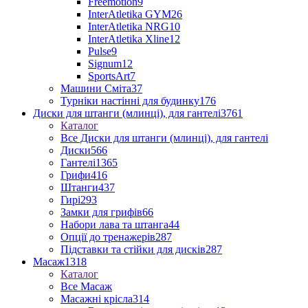
Freemotion
9
InterAtletika GYM
26
InterAtletika NRG
10
InterAtletika Xline
12
Pulse
9
Signum
12
SportsArt
7
Машини Сміта
37
Турніки настінні для будинку
176
Диски для штанги (млинці), для гантелі
3761
Каталог
Все Диски для штанги (млинці), для гантелі
Диски
566
Гантелі
1365
Грифи
416
Штанги
437
Гирі
293
Замки для грифів
66
Набори лава та штанга
44
Опції до тренажерів
287
Підставки та стійки для дисків
287
Масаж
1318
Каталог
Все Масаж
Масажні крісла
314