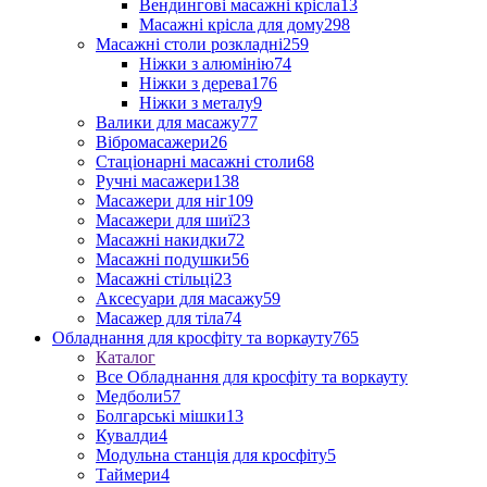
Вендингові масажні крісла
13
Масажні крісла для дому
298
Масажні столи розкладні
259
Ніжки з алюмінію
74
Ніжки з дерева
176
Ніжки з металу
9
Валики для масажу
77
Вібромасажери
26
Стаціонарні масажні столи
68
Ручні масажери
138
Масажери для ніг
109
Масажери для шиї
23
Масажні накидки
72
Масажні подушки
56
Масажні стільці
23
Аксесуари для масажу
59
Масажер для тіла
74
Обладнання для кросфіту та воркауту
765
Каталог
Все Обладнання для кросфіту та воркауту
Медболи
57
Болгарські мішки
13
Кувалди
4
Модульна станція для кросфіту
5
Таймери
4