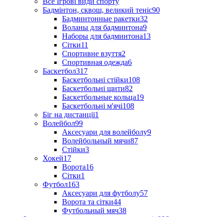
Все Ігрові види спорту
Бадмінтон, сквош, великий теніс
90
Бадминтонные ракетки
32
Воланы для бадминтона
9
Наборы для бадминтона
13
Сітки
11
Спортивне взуття
2
Спортивная одежда
6
Баскетбол
317
Баскетбольні стійки
108
Баскетбольні щити
82
Баскетбольные кольца
19
Баскетбольні м'ячі
108
Біг на дистанції
1
Волейбол
99
Аксесуари для волейболу
9
Волейбольный мячи
87
Стійки
3
Хокей
17
Ворота
16
Сітки
1
Футбол
163
Аксесуари для футболу
57
Ворота та сітки
44
Футбольный мяч
38