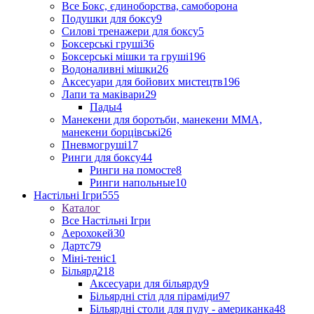
Все Бокс, єдиноборства, самоборона
Подушки для боксу
9
Силові тренажери для боксу
5
Боксерські груші
36
Боксерські мішки та груші
196
Водоналивні мішки
26
Аксесуари для бойових мистецтв
196
Лапи та маківари
29
Пады
4
Манекени для боротьби, манекени ММА,
манекени борцівські
26
Пневмогруші
17
Ринги для боксу
44
Ринги на помосте
8
Ринги напольные
10
Настільні Ігри
555
Каталог
Все Настільні Ігри
Аерохокей
30
Дартс
79
Міні-теніс
1
Більярд
218
Аксесуари для більярду
9
Більярдні стіл для піраміди
97
Більярдні столи для пулу - американка
48