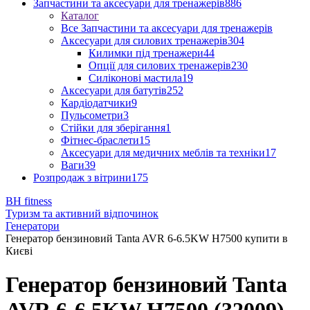
Запчастини та аксесуари для тренажерів
886
Каталог
Все Запчастини та аксесуари для тренажерів
Аксесуари для силових тренажерів
304
Килимки під тренажери
44
Опції для силових тренажерів
230
Силіконові мастила
19
Аксесуари для батутів
252
Кардіодатчики
9
Пульсометри
3
Стійки для зберігання
1
Фітнес-браслети
15
Аксесуари для медичних меблів та техніки
17
Ваги
39
Розпродаж з вітрини
175
BH fitness
Туризм та активний відпочинок
Генератори
Генератор бензиновий Tanta AVR 6-6.5KW H7500 купити в
Києві
Генератор бензиновий Tanta