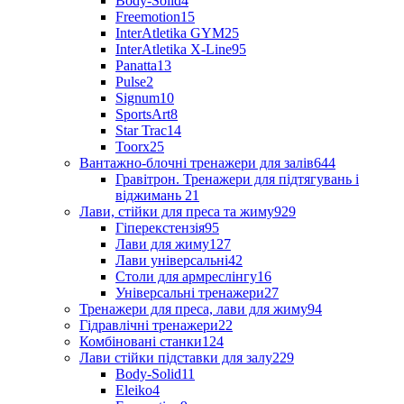
Body-Solid
4
Freemotion
15
InterAtletika GYM
25
InterAtletika X-Line
95
Panatta
13
Pulse
2
Signum
10
SportsArt
8
Star Trac
14
Toorx
25
Вантажно-блочні тренажери для залів
644
Гравітрон. Тренажери для підтягувань і
віджимань
21
Лави, стійки для преса та жиму
929
Гіперекстензія
95
Лави для жиму
127
Лави універсальні
42
Столи для армреслінгу
16
Універсальні тренажери
27
Тренажери для преса, лави для жиму
94
Гідравлічні тренажери
22
Комбіновані станки
124
Лави стійки підставки для залу
229
Body-Solid
11
Eleiko
4