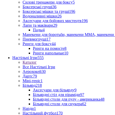
Силові тренажери для боксу
5
Боксерські груші
36
Боксерські мішки та груші
196
Водоналивні мішки
26
Аксесуари для бойових мистецтв
196
Лапи та маківари
29
Пады
4
Манекени для боротьби, манекени ММА, манекени 
Пневмогруші
17
Ринги для боксу
44
Ринги на помосте
8
Ринги напольные
10
Настільні Ігри
555
Каталог
Все Настільні Ігри
Аерохокей
30
Дартс
79
Міні-теніс
1
Більярд
218
Аксесуари для більярду
9
Більярдні стіл для піраміди
97
Більярдні столи для пулу - американка
48
Більярдні столи для снукера
62
Нарди
1
Настільний футбол
170