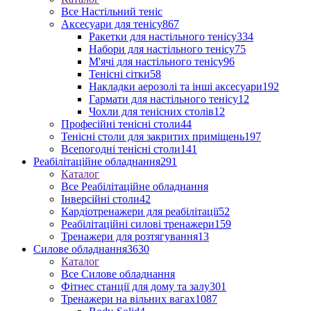
Все Настільний теніс
Аксесуари для тенісу
867
Ракетки для настільного тенісу
334
Набори для настільного тенісу
75
М'ячі для настільного тенісу
96
Тенісні сітки
58
Накладки аерозолі та інші аксесуари
192
Гармати для настільного тенісу
12
Чохли для тенісних столів
12
Професійні тенісні столи
44
Тенісні столи для закритих приміщень
197
Всепогодні тенісні столи
141
Реабілітаційне обладнання
291
Каталог
Все Реабілітаційне обладнання
Інверсійні столи
42
Кардіотренажери для реабілітації
52
Реабілітаційні силові тренажери
159
Тренажери для розтягування
13
Силове обладнання
3630
Каталог
Все Силове обладнання
Фітнес станції для дому та залу
301
Тренажери на вільних вагах
1087