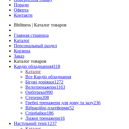
Поради
Оферта
Контакти
Bhfitness | Каталог товаров
Главная страница
Каталог
Персональный раздел
Корзина
Заказ
Каталог товаров
Кардіо обладнання
4118
Каталог
Все Кардіо обладнання
Бігові доріжки
1272
Велотренажери
1163
Орбітреки
990
Степери
208
Гребні тренажери для дому та залу
236
Вібраційні платформи
52
Спінбайки
186
Лижні тренажери
16
Настільний теніс
1237
Каталог