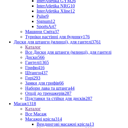
InterAtletika GYM
26
InterAtletika NRG
10
InterAtletika Xline
12
Pulse
9
Signum
12
SportsArt
7
Машини Сміта
37
Турніки настінні для будинку
176
Диски для штанги (млинці), для гантелі
3761
Каталог
Все Диски для штанги (млинці), для гантелі
Диски
566
Гантелі
1365
Грифи
416
Штанги
437
Гирі
293
Замки для грифів
66
Набори лава та штанга
44
Опції до тренажерів
287
Підставки та стійки для дисків
287
Масаж
1318
Каталог
Все Масаж
Масажні крісла
314
Вендингові масажні крісла
13