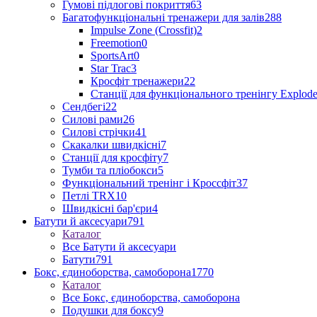
Гумові підлогові покриття
63
Багатофункціональні тренажери для залів
288
Impulse Zone (Crossfit)
2
Freemotion
0
SportsArt
0
Star Trac
3
Кросфіт тренажери
22
Станції для функціонального тренінгу Explod
Сендбегі
22
Силові рами
26
Силові стрічки
41
Скакалки швидкісні
7
Станції для кросфіту
7
Тумби та пліобокси
5
Функціональний тренінг і Кроссфіт
37
Петлі TRX
10
Швидкісні бар'єри
4
Батути й аксесуари
791
Каталог
Все Батути й аксесуари
Батути
791
Бокс, єдиноборства, самоборона
1770
Каталог
Все Бокс, єдиноборства, самоборона
Подушки для боксу
9