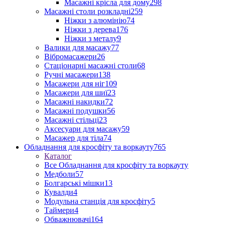
Масажні крісла для дому
298
Масажні столи розкладні
259
Ніжки з алюмінію
74
Ніжки з дерева
176
Ніжки з металу
9
Валики для масажу
77
Вібромасажери
26
Стаціонарні масажні столи
68
Ручні масажери
138
Масажери для ніг
109
Масажери для шиї
23
Масажні накидки
72
Масажні подушки
56
Масажні стільці
23
Аксесуари для масажу
59
Масажер для тіла
74
Обладнання для кросфіту та воркауту
765
Каталог
Все Обладнання для кросфіту та воркауту
Медболи
57
Болгарські мішки
13
Кувалди
4
Модульна станція для кросфіту
5
Таймери
4
Обважнювачі
164