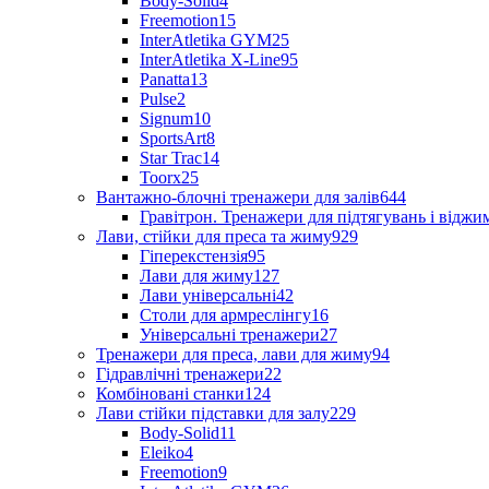
Body-Solid
4
Freemotion
15
InterAtletika GYM
25
InterAtletika X-Line
95
Panatta
13
Pulse
2
Signum
10
SportsArt
8
Star Trac
14
Toorx
25
Вантажно-блочні тренажери для залів
644
Гравітрон. Тренажери для підтягувань і відж
Лави, стійки для преса та жиму
929
Гіперекстензія
95
Лави для жиму
127
Лави універсальні
42
Столи для армреслінгу
16
Універсальні тренажери
27
Тренажери для преса, лави для жиму
94
Гідравлічні тренажери
22
Комбіновані станки
124
Лави стійки підставки для залу
229
Body-Solid
11
Eleiko
4
Freemotion
9