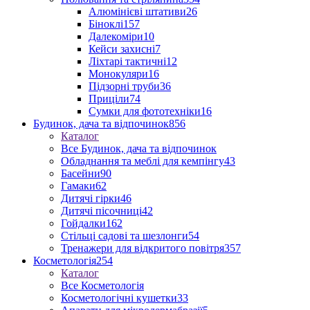
Алюмінієві штативи
26
Біноклі
157
Далекоміри
10
Кейси захисні
7
Ліхтарі тактичні
12
Монокуляри
16
Підзорні труби
36
Приціли
74
Сумки для фототехніки
16
Будинок, дача та відпочинок
856
Каталог
Все Будинок, дача та відпочинок
Обладнання та меблі для кемпінгу
43
Басейни
90
Гамаки
62
Дитячі гірки
46
Дитячі пісочниці
42
Гойдалки
162
Стільці садові та шезлонги
54
Тренажери для відкритого повітря
357
Косметологія
254
Каталог
Все Косметологія
Косметологічні кушетки
33