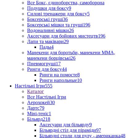
Все Бокс, єдиноборства, самоборона
Подушки для боксу
9
Силові тренажери для боксу
5
Боксерські груші
36
Боксерські мішки та груші
196
Водоналивні мішки
26
Аксесуари для бойових мистецтв
196
Лапи та маківари
29
Пады
4
Манекени для боротьби, манекени ММА,
манекени борцівські
26
Пневмогруші
17
Ринги для боксу
44
Ринги на помосте
8
Ринги напольные
10
Настільні Ігри
555
Каталог
Все Настільні Ігри
Аерохокей
30
Дартс
79
Міні-теніс
1
Більярд
218
Аксесуари для більярду
9
Більярдні стіл для піраміди
97
Більярдні столи для пулу - американка
48