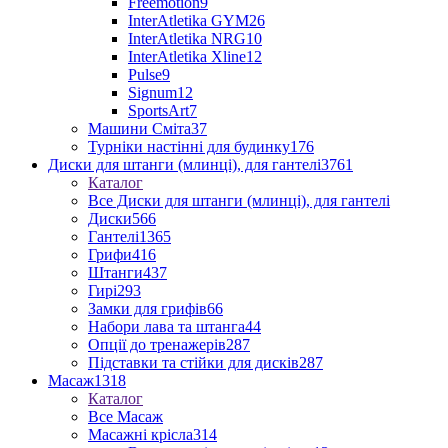
Freemotion
9
InterAtletika GYM
26
InterAtletika NRG
10
InterAtletika Xline
12
Pulse
9
Signum
12
SportsArt
7
Машини Сміта
37
Турніки настінні для будинку
176
Диски для штанги (млинці), для гантелі
3761
Каталог
Все Диски для штанги (млинці), для гантелі
Диски
566
Гантелі
1365
Грифи
416
Штанги
437
Гирі
293
Замки для грифів
66
Набори лава та штанга
44
Опції до тренажерів
287
Підставки та стійки для дисків
287
Масаж
1318
Каталог
Все Масаж
Масажні крісла
314