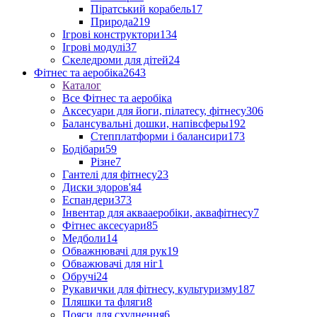
Піратський корабель
17
Природа
219
Ігрові конструктори
134
Ігрові модулі
37
Скеледроми для дітей
24
Фітнес та аеробіка
2643
Каталог
Все Фітнес та аеробіка
Аксесуари для йоги, пілатесу, фітнесу
306
Балансувальні дошки, напівсферы
192
Степплатформи і балансири
173
Бодібари
59
Різне
7
Гантелі для фітнесу
23
Диски здоров'я
4
Еспандери
373
Інвентар для аквааеробіки, аквафітнесу
7
Фітнес аксесуари
85
Медболи
14
Обважнювачі для рук
19
Обважювачі для ніг
1
Обручі
24
Рукавички для фітнесу, культуризму
187
Пляшки та фляги
8
Пояси для схуднення
6