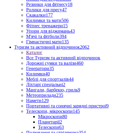
Резинки для фітнесу
18
Ролики для пресу
47
Скакалки
177
Килимки та мати
506
Фітнес тренажери
15
Упори для віджимань
43
М'ячі та фітболи
394
Гімнастичні мати
135
Туризм та активний відпочинок
2062
Каталог
Все Туризм та активний відпочинок
Дорожні сумки та валізи
460
Генератори
35
Килимки
40
Меблі для спортзалів
44
Ліхтарі спеціальні
2
Мангали, барбекю, гриль
9
Метеоприлади
235
Намети
129
Портативні та сонячні зарядні пристрої
9
Телескопи, мікроскопи
145
Мікроскопи
80
Планетарії
2
Телескопи
63
Полювання та стрілянина
354