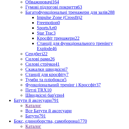
Обважнювачі
164
Гумові підлогові покриття
63
Багатофункціональні тренажери для залів
288
Impulse Zone (Crossfit)
2
Freemotion
0
SportsArt
0
Star Trac
3
Кросфіт тренажери
22
Станції для функціонального тренінгу
Explode
46
Сендбегі
22
Силові рами
26
Силові стрічки
41
Скакалки швидкісні
7
Станції для кросфіту
7
Тумби та пліобокси
5
Функціональний тренінг і Кроссфіт
37
Петлі TRX
10
Швидкісні бар'єри
4
Батути й аксесуари
791
Каталог
Все Батути й аксесуари
Батути
791
Бокс, єдиноборства, самоборона
1770
Каталог