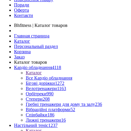
Поради
Оферта
Контакти
Bhfitness | Каталог товаров
Главная страница
Каталог
Персональный раздел
Корзина
Заказ
Каталог товаров
Кардіо обладнання
4118
Каталог
Все Кардіо обладнання
Бігові доріжки
1272
Велотренажери
1163
Орбітреки
990
Степери
208
Гребні тренажери для дому та залу
236
Вібраційні платформи
52
Спінбайки
186
Лижні тренажери
16
Настільний теніс
1237
Каталог