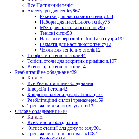
Все Настільний теніс
Аксесуари для тенісу
867
Ракетки для настільного тенісу
334
Набори для настільного тенісу
75
М'ячі для настільного тенісу
96
Тенісні сітки
58
Накладки аерозолі та інші аксесуари
192
Гармати для настільного тенісу
12
Чохли для тенісних столів
12
Професійні тенісні столи
44
Тенісні столи для закритих приміщень
197
Всепогодні тенісні столи
141
Реабілітаційне обладнання
291
Каталог
Все Реабілітаційне обладнання
Інверсійні столи
42
Кардіотренажери для реабілітації
52
Реабілітаційні силові тренажери
159
Тренажери для розтягування
13
Силове обладнання
3630
Каталог
Все Силове обладнання
Фітнес станції для дому та залу
301
Тренажери на вільних вагах
1087