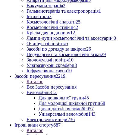
Апарати для мікродермабразії
5
Вакуумна терапія
2
Гальванотерапія та електропорація
1
Інгалятори
3
Косметологічні апарати
25
Косметологічні стільці
42
Крісла для педикюру
12
Лампи-лупи косметологічні та аксесуари
40
Очищувачі повітря
5
Засоби по догляду за шкірою
26
Перукарські та косметологічні візки
29
Зволожувачі повітря
10
Ультразвукові скрабери
8
Інфрачервона сауна
10
Засоби пересування
2219
Каталог
Все Засоби пересування
Веломобілі
312
Для дошкільної групи
45
Для молодшої шкільної групи
68
Для підлітків веломобілі
57
Універсальні веломобілі
143
Електровелосипеди
236
Ігрові види спорту
687
Каталог