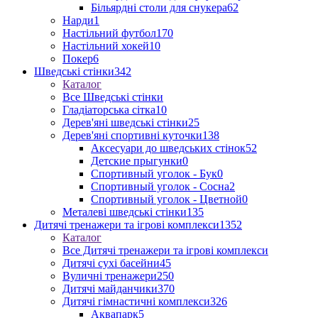
Більярдні столи для снукера
62
Нарди
1
Настільний футбол
170
Настільний хокей
10
Покер
6
Шведські стінки
342
Каталог
Все Шведські стінки
Гладіаторська сітка
10
Дерев'яні шведські стінки
25
Дерев'яні спортивні куточки
138
Аксесуари до шведських стінок
52
Детские прыгунки
0
Спортивный уголок - Бук
0
Спортивный уголок - Сосна
2
Спортивный уголок - Цветной
0
Металеві шведські стінки
135
Дитячі тренажери та ігрові комплекси
1352
Каталог
Все Дитячі тренажери та ігрові комплекси
Дитячі сухі басейни
45
Вуличні тренажери
250
Дитячі майданчики
370
Дитячі гімнастичні комплекси
326
Аквапарк
5