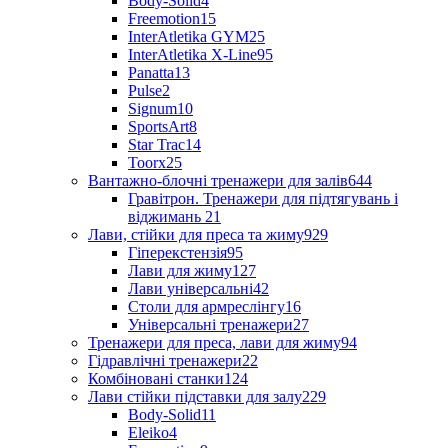
Body-Solid
4
Freemotion
15
InterAtletika GYM
25
InterAtletika X-Line
95
Panatta
13
Pulse
2
Signum
10
SportsArt
8
Star Trac
14
Toorx
25
Вантажно-блочні тренажери для залів
644
Гравітрон. Тренажери для підтягувань і
віджимань
21
Лави, стійки для преса та жиму
929
Гіперекстензія
95
Лави для жиму
127
Лави універсальні
42
Столи для армреслінгу
16
Універсальні тренажери
27
Тренажери для преса, лави для жиму
94
Гідравлічні тренажери
22
Комбіновані станки
124
Лави стійки підставки для залу
229
Body-Solid
11
Eleiko
4