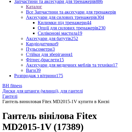
Запчастини та аксесуари для тренажерів
886
Каталог
Все Запчастини та аксесуари для тренажерів
Аксесуари для силових тренажерів
304
Килимки під тренажери
44
Опції для силових тренажерів
230
Силіконові мастила
19
Аксесуари для батутів
252
Кардіодатчики
9
Пульсометри
3
Стійки для зберігання
1
Фітнес-браслети
15
Аксесуари для медичних меблів та техніки
17
Ваги
39
Розпродаж з вітрини
175
BH fitness
Диски для штанги (млинці), для гантелі
Гантелі
Гантель виниловая Fitex MD2015-1V купити в Києві
Гантель вінілова Fitex
MD2015-1V (17389)