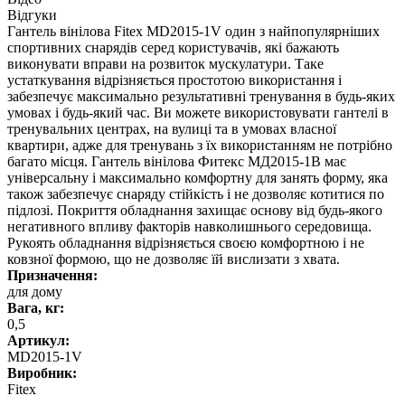
Відгуки
Гантель вінілова Fitex MD2015-1V один з найпопулярніших
спортивних снарядів серед користувачів, які бажають
виконувати вправи на розвиток мускулатури. Таке
устаткування відрізняється простотою використання і
забезпечує максимально результативні тренування в будь-яких
умовах і будь-який час. Ви можете використовувати гантелі в
тренувальних центрах, на вулиці та в умовах власної
квартири, адже для тренувань з їх використанням не потрібно
багато місця. Гантель вінілова Фитекс МД2015-1В має
універсальну і максимально комфортну для занять форму, яка
також забезпечує снаряду стійкість і не дозволяє котитися по
підлозі. Покриття обладнання захищає основу від будь-якого
негативного впливу факторів навколишнього середовища.
Рукоять обладнання відрізняється своєю комфортною і не
ковзної формою, що не дозволяє їй вислизати з хвата.
Призначення:
для дому
Вага, кг:
0,5
Артикул:
MD2015-1V
Виробник:
Fitex