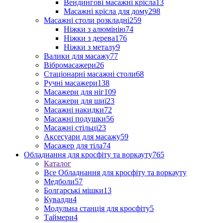
Вендингові масажні крісла
13
Масажні крісла для дому
298
Масажні столи розкладні
259
Ніжки з алюмінію
74
Ніжки з дерева
176
Ніжки з металу
9
Валики для масажу
77
Вібромасажери
26
Стаціонарні масажні столи
68
Ручні масажери
138
Масажери для ніг
109
Масажери для шиї
23
Масажні накидки
72
Масажні подушки
56
Масажні стільці
23
Аксесуари для масажу
59
Масажер для тіла
74
Обладнання для кросфіту та воркауту
765
Каталог
Все Обладнання для кросфіту та воркауту
Медболи
57
Болгарські мішки
13
Кувалди
4
Модульна станція для кросфіту
5
Таймери
4