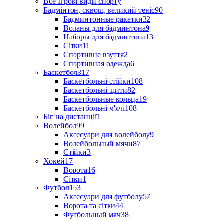
Все Ігрові види спорту
Бадмінтон, сквош, великий теніс
90
Бадминтонные ракетки
32
Воланы для бадминтона
9
Наборы для бадминтона
13
Сітки
11
Спортивне взуття
2
Спортивная одежда
6
Баскетбол
317
Баскетбольні стійки
108
Баскетбольні щити
82
Баскетбольные кольца
19
Баскетбольні м'ячі
108
Біг на дистанції
1
Волейбол
99
Аксесуари для волейболу
9
Волейбольный мячи
87
Стійки
3
Хокей
17
Ворота
16
Сітки
1
Футбол
163
Аксесуари для футболу
57
Ворота та сітки
44
Футбольный мяч
38