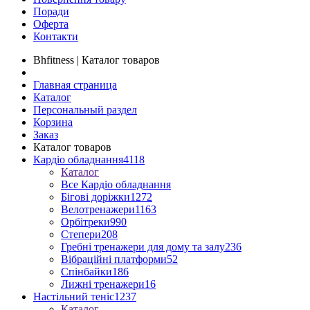
Поради
Оферта
Контакти
Bhfitness | Каталог товаров
Главная страница
Каталог
Персональный раздел
Корзина
Заказ
Каталог товаров
Кардіо обладнання
4118
Каталог
Все Кардіо обладнання
Бігові доріжки
1272
Велотренажери
1163
Орбітреки
990
Степери
208
Гребні тренажери для дому та залу
236
Вібраційні платформи
52
Спінбайки
186
Лижні тренажери
16
Настільний теніс
1237
Каталог