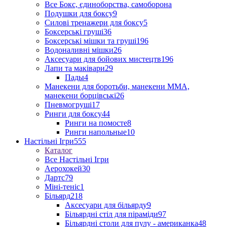
Все Бокс, єдиноборства, самоборона
Подушки для боксу
9
Силові тренажери для боксу
5
Боксерські груші
36
Боксерські мішки та груші
196
Водоналивні мішки
26
Аксесуари для бойових мистецтв
196
Лапи та маківари
29
Пады
4
Манекени для боротьби, манекени ММА,
манекени борцівські
26
Пневмогруші
17
Ринги для боксу
44
Ринги на помосте
8
Ринги напольные
10
Настільні Ігри
555
Каталог
Все Настільні Ігри
Аерохокей
30
Дартс
79
Міні-теніс
1
Більярд
218
Аксесуари для більярду
9
Більярдні стіл для піраміди
97
Більярдні столи для пулу - американка
48