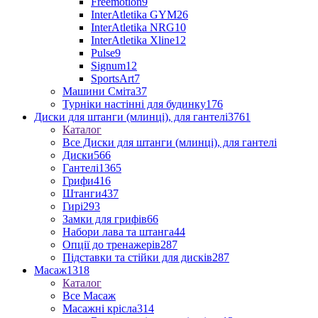
Freemotion
9
InterAtletika GYM
26
InterAtletika NRG
10
InterAtletika Xline
12
Pulse
9
Signum
12
SportsArt
7
Машини Сміта
37
Турніки настінні для будинку
176
Диски для штанги (млинці), для гантелі
3761
Каталог
Все Диски для штанги (млинці), для гантелі
Диски
566
Гантелі
1365
Грифи
416
Штанги
437
Гирі
293
Замки для грифів
66
Набори лава та штанга
44
Опції до тренажерів
287
Підставки та стійки для дисків
287
Масаж
1318
Каталог
Все Масаж
Масажні крісла
314