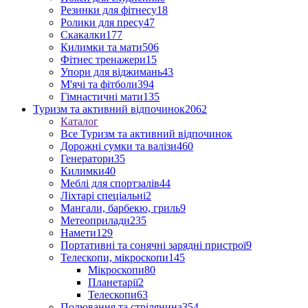
Резинки для фітнесу
18
Ролики для пресу
47
Скакалки
177
Килимки та мати
506
Фітнес тренажери
15
Упори для віджимань
43
М'ячі та фітболи
394
Гімнастичні мати
135
Туризм та активний відпочинок
2062
Каталог
Все Туризм та активний відпочинок
Дорожні сумки та валізи
460
Генератори
35
Килимки
40
Меблі для спортзалів
44
Ліхтарі спеціальні
2
Мангали, барбекю, гриль
9
Метеоприлади
235
Намети
129
Портативні та сонячні зарядні пристрої
9
Телескопи, мікроскопи
145
Мікроскопи
80
Планетарії
2
Телескопи
63
Полювання та стрілянина
354