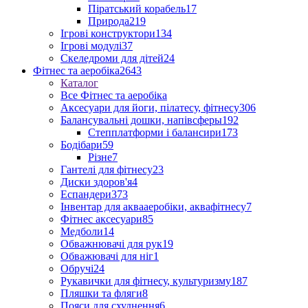
Піратський корабель
17
Природа
219
Ігрові конструктори
134
Ігрові модулі
37
Скеледроми для дітей
24
Фітнес та аеробіка
2643
Каталог
Все Фітнес та аеробіка
Аксесуари для йоги, пілатесу, фітнесу
306
Балансувальні дошки, напівсферы
192
Степплатформи і балансири
173
Бодібари
59
Різне
7
Гантелі для фітнесу
23
Диски здоров'я
4
Еспандери
373
Інвентар для аквааеробіки, аквафітнесу
7
Фітнес аксесуари
85
Медболи
14
Обважнювачі для рук
19
Обважювачі для ніг
1
Обручі
24
Рукавички для фітнесу, культуризму
187
Пляшки та фляги
8
Пояси для схуднення
6