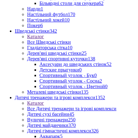
Більярдні столи для снукера
62
Нарди
1
Настільний футбол
170
Настільний хокей
10
Покер
6
Шведські стінки
342
Каталог
Все Шведські стінки
Гладіаторська сітка
10
Дерев'яні шведські стінки
25
Дерев'яні спортивні куточки
138
Аксесуари до шведських стінок
52
Детские прыгунки
0
Спортивный уголок - Бук
0
Спортивный уголок - Сосна
2
Спортивный уголок - Цветной
0
Металеві шведські стінки
135
Дитячі тренажери та ігрові комплекси
1352
Каталог
Все Дитячі тренажери та ігрові комплекси
Дитячі сухі басейни
45
Вуличні тренажери
250
Дитячі майданчики
370
Дитячі гімнастичні комплекси
326
Аквапарк
5