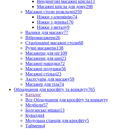
Вендингові масажні крісла
13
Масажні крісла для дому
298
Масажні столи розкладні
259
Ніжки з алюмінію
74
Ніжки з дерева
176
Ніжки з металу
9
Валики для масажу
77
Вібромасажери
26
Стаціонарні масажні столи
68
Ручні масажери
138
Масажери для ніг
109
Масажери для шиї
23
Масажні накидки
72
Масажні подушки
56
Масажні стільці
23
Аксесуари для масажу
59
Масажер для тіла
74
Обладнання для кросфіту та воркауту
765
Каталог
Все Обладнання для кросфіту та воркауту
Медболи
57
Болгарські мішки
13
Кувалди
4
Модульна станція для кросфіту
5
Таймери
4