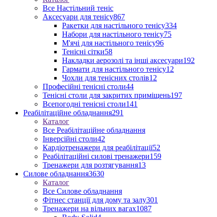
Все Настільний теніс
Аксесуари для тенісу
867
Ракетки для настільного тенісу
334
Набори для настільного тенісу
75
М'ячі для настільного тенісу
96
Тенісні сітки
58
Накладки аерозолі та інші аксесуари
192
Гармати для настільного тенісу
12
Чохли для тенісних столів
12
Професійні тенісні столи
44
Тенісні столи для закритих приміщень
197
Всепогодні тенісні столи
141
Реабілітаційне обладнання
291
Каталог
Все Реабілітаційне обладнання
Інверсійні столи
42
Кардіотренажери для реабілітації
52
Реабілітаційні силові тренажери
159
Тренажери для розтягування
13
Силове обладнання
3630
Каталог
Все Силове обладнання
Фітнес станції для дому та залу
301
Тренажери на вільних вагах
1087