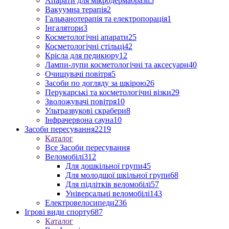
Апарати для мікродермабразії
5
Вакуумна терапія
2
Гальванотерапія та електропорація
1
Інгалятори
3
Косметологічні апарати
25
Косметологічні стільці
42
Крісла для педикюру
12
Лампи-лупи косметологічні та аксесуари
40
Очищувачі повітря
5
Засоби по догляду за шкірою
26
Перукарські та косметологічні візки
29
Зволожувачі повітря
10
Ультразвукові скрабери
8
Інфрачервона сауна
10
Засоби пересування
2219
Каталог
Все Засоби пересування
Веломобілі
312
Для дошкільної групи
45
Для молодшої шкільної групи
68
Для підлітків веломобілі
57
Універсальні веломобілі
143
Електровелосипеди
236
Ігрові види спорту
687
Каталог