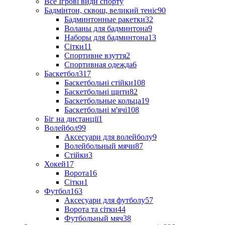
Все Ігрові види спорту
Бадмінтон, сквош, великий теніс
90
Бадминтонные ракетки
32
Воланы для бадминтона
9
Наборы для бадминтона
13
Сітки
11
Спортивне взуття
2
Спортивная одежда
6
Баскетбол
317
Баскетбольні стійки
108
Баскетбольні щити
82
Баскетбольные кольца
19
Баскетбольні м'ячі
108
Біг на дистанції
1
Волейбол
99
Аксесуари для волейболу
9
Волейбольный мячи
87
Стійки
3
Хокей
17
Ворота
16
Сітки
1
Футбол
163
Аксесуари для футболу
57
Ворота та сітки
44
Футбольный мяч
38