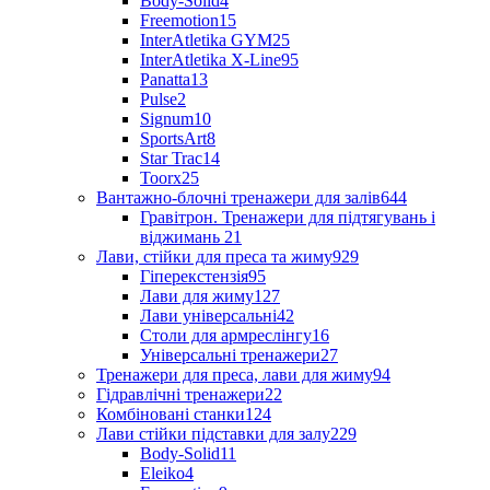
Body-Solid
4
Freemotion
15
InterAtletika GYM
25
InterAtletika X-Line
95
Panatta
13
Pulse
2
Signum
10
SportsArt
8
Star Trac
14
Toorx
25
Вантажно-блочні тренажери для залів
644
Гравітрон. Тренажери для підтягувань і
віджимань
21
Лави, стійки для преса та жиму
929
Гіперекстензія
95
Лави для жиму
127
Лави універсальні
42
Столи для армреслінгу
16
Універсальні тренажери
27
Тренажери для преса, лави для жиму
94
Гідравлічні тренажери
22
Комбіновані станки
124
Лави стійки підставки для залу
229
Body-Solid
11
Eleiko
4