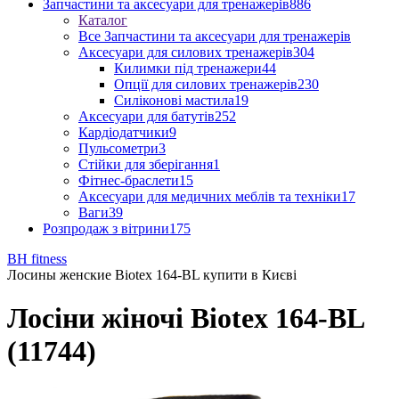
Запчастини та аксесуари для тренажерів
886
Каталог
Все Запчастини та аксесуари для тренажерів
Аксесуари для силових тренажерів
304
Килимки під тренажери
44
Опції для силових тренажерів
230
Силіконові мастила
19
Аксесуари для батутів
252
Кардіодатчики
9
Пульсометри
3
Стійки для зберігання
1
Фітнес-браслети
15
Аксесуари для медичних меблів та техніки
17
Ваги
39
Розпродаж з вітрини
175
BH fitness
Лосины женские Biotex 164-BL купити в Києві
Лосіни жіночі Biotex 164-BL
(11744)