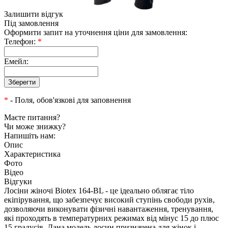
Залишити відгук
Під замовлення
Оформити запит на уточнення ціни для замовлення:
Телефон:
*
Емейл:
*
- Поля, обов'язкові для заповнення
Маєте питання?
Чи може знижку?
Напишіть нам:
Опис
Характеристика
Фото
Відео
Відгуки
Лосіни жіночі Biotex 164-BL - це ідеально облягає тіло
екіпірування, що забезпечує високий ступінь свободи рухів,
дозволяючи виконувати фізичні навантаження, тренування,
які проходять в температурних режимах від мінус 15 до плюс
15 градусів. Дана модель лосин призначена для жінок і