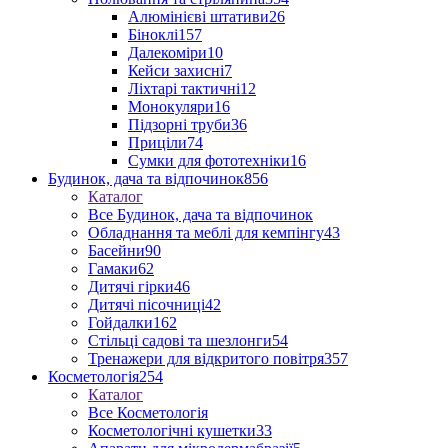
Алюмінієві штативи
26
Біноклі
157
Далекоміри
10
Кейси захисні
7
Ліхтарі тактичні
12
Монокуляри
16
Підзорні труби
36
Приціли
74
Сумки для фототехніки
16
Будинок, дача та відпочинок
856
Каталог
Все Будинок, дача та відпочинок
Обладнання та меблі для кемпінгу
43
Басейни
90
Гамаки
62
Дитячі гірки
46
Дитячі пісочниці
42
Гойдалки
162
Стільці садові та шезлонги
54
Тренажери для відкритого повітря
357
Косметологія
254
Каталог
Все Косметологія
Косметологічні кушетки
33