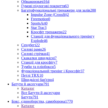
Обважнювачі
164
Гумові підлогові покриття
63
Багатофункціональні тренажери для залів
288
Impulse Zone (Crossfit)
2
Freemotion
0
SportsArt
0
Star Trac
3
Кросфіт тренажери
22
Станції для функціонального тренінгу
Explode
46
Сендбегі
22
Силові рами
26
Силові стрічки
41
Скакалки швидкісні
7
Станції для кросфіту
7
Тумби та пліобокси
5
Функціональний тренінг і Кроссфіт
37
Петлі TRX
10
Швидкісні бар'єри
4
Батути й аксесуари
791
Каталог
Все Батути й аксесуари
Батути
791
Бокс, єдиноборства, самоборона
1770
Каталог