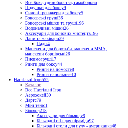
Все Бокс, єдиноборства, самоборона
Подушки для боксу
9
Силові тренажери для боксу
5
Боксерські груші
36
Боксерські мішки та груші
196
Водоналивні мішки
26
Аксесуари для бойових мистецтв
196
Лапи та маківари
29
Пады
4
Манекени для боротьби, манекени ММА,
манекени борцівські
26
Пневмогруші
17
Ринги для боксу
44
Ринги на помосте
8
Ринги напольные
10
Настільні Ігри
555
Каталог
Все Настільні Ігри
Аерохокей
30
Дартс
79
Міні-теніс
1
Більярд
218
Аксесуари для більярду
9
Більярдні стіл для піраміди
97
Більярдні столи для пулу - американка
48