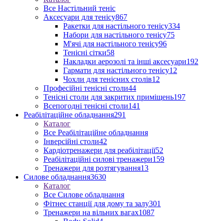
Все Настільний теніс
Аксесуари для тенісу
867
Ракетки для настільного тенісу
334
Набори для настільного тенісу
75
М'ячі для настільного тенісу
96
Тенісні сітки
58
Накладки аерозолі та інші аксесуари
192
Гармати для настільного тенісу
12
Чохли для тенісних столів
12
Професійні тенісні столи
44
Тенісні столи для закритих приміщень
197
Всепогодні тенісні столи
141
Реабілітаційне обладнання
291
Каталог
Все Реабілітаційне обладнання
Інверсійні столи
42
Кардіотренажери для реабілітації
52
Реабілітаційні силові тренажери
159
Тренажери для розтягування
13
Силове обладнання
3630
Каталог
Все Силове обладнання
Фітнес станції для дому та залу
301
Тренажери на вільних вагах
1087