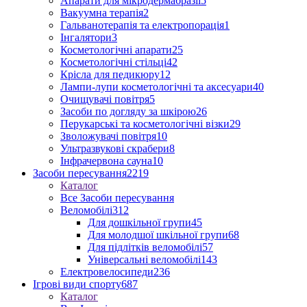
Апарати для мікродермабразії
5
Вакуумна терапія
2
Гальванотерапія та електропорація
1
Інгалятори
3
Косметологічні апарати
25
Косметологічні стільці
42
Крісла для педикюру
12
Лампи-лупи косметологічні та аксесуари
40
Очищувачі повітря
5
Засоби по догляду за шкірою
26
Перукарські та косметологічні візки
29
Зволожувачі повітря
10
Ультразвукові скрабери
8
Інфрачервона сауна
10
Засоби пересування
2219
Каталог
Все Засоби пересування
Веломобілі
312
Для дошкільної групи
45
Для молодшої шкільної групи
68
Для підлітків веломобілі
57
Універсальні веломобілі
143
Електровелосипеди
236
Ігрові види спорту
687
Каталог