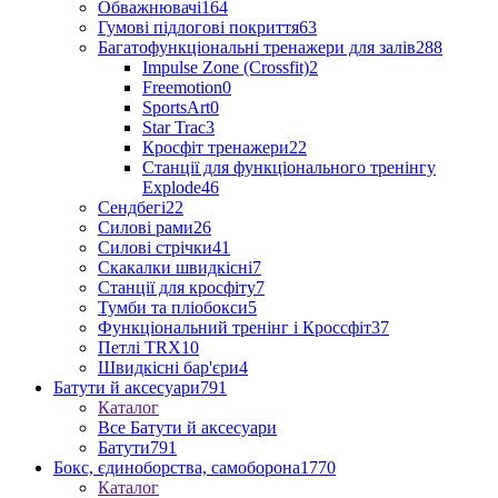
Обважнювачі
164
Гумові підлогові покриття
63
Багатофункціональні тренажери для залів
288
Impulse Zone (Crossfit)
2
Freemotion
0
SportsArt
0
Star Trac
3
Кросфіт тренажери
22
Станції для функціонального тренінгу
Explode
46
Сендбегі
22
Силові рами
26
Силові стрічки
41
Скакалки швидкісні
7
Станції для кросфіту
7
Тумби та пліобокси
5
Функціональний тренінг і Кроссфіт
37
Петлі TRX
10
Швидкісні бар'єри
4
Батути й аксесуари
791
Каталог
Все Батути й аксесуари
Батути
791
Бокс, єдиноборства, самоборона
1770
Каталог