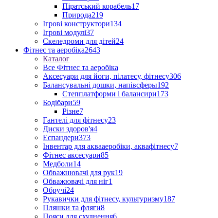
Піратський корабель
17
Природа
219
Ігрові конструктори
134
Ігрові модулі
37
Скеледроми для дітей
24
Фітнес та аеробіка
2643
Каталог
Все Фітнес та аеробіка
Аксесуари для йоги, пілатесу, фітнесу
306
Балансувальні дошки, напівсферы
192
Степплатформи і балансири
173
Бодібари
59
Різне
7
Гантелі для фітнесу
23
Диски здоров'я
4
Еспандери
373
Інвентар для аквааеробіки, аквафітнесу
7
Фітнес аксесуари
85
Медболи
14
Обважнювачі для рук
19
Обважювачі для ніг
1
Обручі
24
Рукавички для фітнесу, культуризму
187
Пляшки та фляги
8
Пояси для схуднення
6