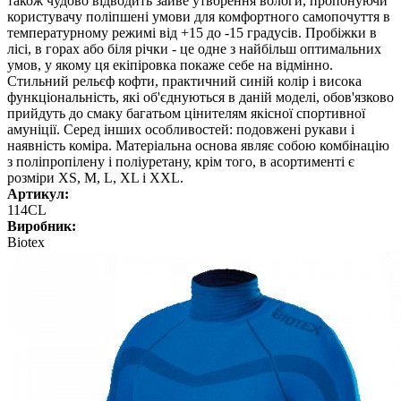
також чудово відводить зайве утворення вологи, пропонуючи
користувачу поліпшені умови для комфортного самопочуття в
температурному режимі від +15 до -15 градусів. Пробіжки в
лісі, в горах або біля річки - це одне з найбільш оптимальних
умов, у якому ця екіпіровка покаже себе на відмінно.
Стильний рельєф кофти, практичний синій колір і висока
функціональність, які об'єднуються в даній моделі, обов'язково
прийдуть до смаку багатьом цінителям якісної спортивної
амуніції. Серед інших особливостей: подовжені рукави і
наявність коміра. Матеріальна основа являє собою комбінацію
з поліпропілену і поліуретану, крім того, в асортименті є
розміри XS, M, L, XL і XXL.
Артикул:
114CL
Виробник:
Biotex