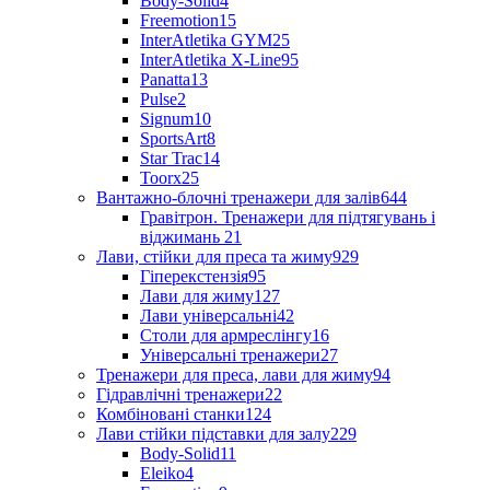
Body-Solid
4
Freemotion
15
InterAtletika GYM
25
InterAtletika X-Line
95
Panatta
13
Pulse
2
Signum
10
SportsArt
8
Star Trac
14
Toorx
25
Вантажно-блочні тренажери для залів
644
Гравітрон. Тренажери для підтягувань і
віджимань
21
Лави, стійки для преса та жиму
929
Гіперекстензія
95
Лави для жиму
127
Лави універсальні
42
Столи для армреслінгу
16
Універсальні тренажери
27
Тренажери для преса, лави для жиму
94
Гідравлічні тренажери
22
Комбіновані станки
124
Лави стійки підставки для залу
229
Body-Solid
11
Eleiko
4