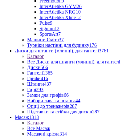
Freemotion
9
InterAtletika GYM
26
InterAtletika NRG
10
InterAtletika Xline
12
Pulse
9
Signum
12
SportsArt
7
Машини Сміта
37
Турніки настінні для будинку
176
Диски для штанги (млинці), для гантелі
3761
Каталог
Все Диски для штанги (млинці), для гантелі
Диски
566
Гантелі
1365
Грифи
416
Штанги
437
Гирі
293
Замки для грифів
66
Набори лава та штанга
44
Опції до тренажерів
287
Підставки та стійки для дисків
287
Масаж
1318
Каталог
Все Масаж
Масажні крісла
314