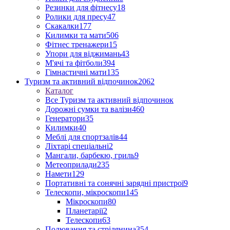
Резинки для фітнесу
18
Ролики для пресу
47
Скакалки
177
Килимки та мати
506
Фітнес тренажери
15
Упори для віджимань
43
М'ячі та фітболи
394
Гімнастичні мати
135
Туризм та активний відпочинок
2062
Каталог
Все Туризм та активний відпочинок
Дорожні сумки та валізи
460
Генератори
35
Килимки
40
Меблі для спортзалів
44
Ліхтарі спеціальні
2
Мангали, барбекю, гриль
9
Метеоприлади
235
Намети
129
Портативні та сонячні зарядні пристрої
9
Телескопи, мікроскопи
145
Мікроскопи
80
Планетарії
2
Телескопи
63
Полювання та стрілянина
354