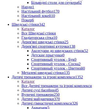
Більярдні столи для снукера
62
Нарди
1
Настільний футбол
170
Настільний хокей
10
Покер
6
Шведські стінки
342
Каталог
Все Шведські стінки
Гладіаторська сітка
10
Дерев'яні шведські стінки
25
Дерев'яні спортивні куточки
138
Аксесуари до шведських стінок
52
Детские прыгунки
0
Спортивный уголок - Бук
0
Спортивный уголок - Сосна
2
Спортивный уголок - Цветной
0
Металеві шведські стінки
135
Дитячі тренажери та ігрові комплекси
1352
Каталог
Все Дитячі тренажери та ігрові комплекси
Дитячі сухі басейни
45
Вуличні тренажери
250
Дитячі майданчики
370
Дитячі гімнастичні комплекси
326
Аквапарк
5