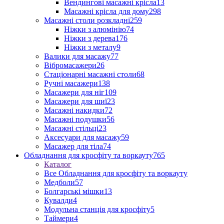
Вендингові масажні крісла
13
Масажні крісла для дому
298
Масажні столи розкладні
259
Ніжки з алюмінію
74
Ніжки з дерева
176
Ніжки з металу
9
Валики для масажу
77
Вібромасажери
26
Стаціонарні масажні столи
68
Ручні масажери
138
Масажери для ніг
109
Масажери для шиї
23
Масажні накидки
72
Масажні подушки
56
Масажні стільці
23
Аксесуари для масажу
59
Масажер для тіла
74
Обладнання для кросфіту та воркауту
765
Каталог
Все Обладнання для кросфіту та воркауту
Медболи
57
Болгарські мішки
13
Кувалди
4
Модульна станція для кросфіту
5
Таймери
4