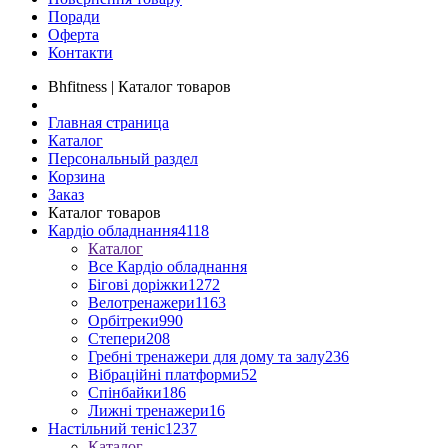
Поради
Оферта
Контакти
Bhfitness | Каталог товаров
Главная страница
Каталог
Персональный раздел
Корзина
Заказ
Каталог товаров
Кардіо обладнання
4118
Каталог
Все Кардіо обладнання
Бігові доріжки
1272
Велотренажери
1163
Орбітреки
990
Степери
208
Гребні тренажери для дому та залу
236
Вібраційні платформи
52
Спінбайки
186
Лижні тренажери
16
Настільний теніс
1237
Каталог