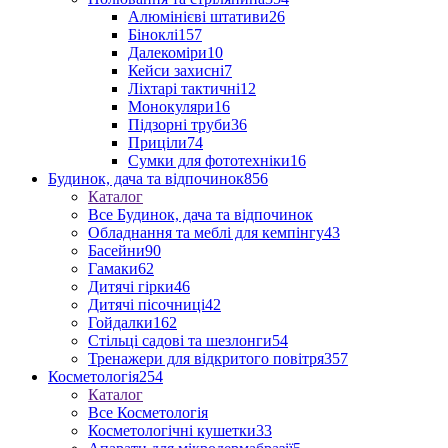
Алюмінієві штативи
26
Біноклі
157
Далекоміри
10
Кейси захисні
7
Ліхтарі тактичні
12
Монокуляри
16
Підзорні труби
36
Приціли
74
Сумки для фототехніки
16
Будинок, дача та відпочинок
856
Каталог
Все Будинок, дача та відпочинок
Обладнання та меблі для кемпінгу
43
Басейни
90
Гамаки
62
Дитячі гірки
46
Дитячі пісочниці
42
Гойдалки
162
Стільці садові та шезлонги
54
Тренажери для відкритого повітря
357
Косметологія
254
Каталог
Все Косметологія
Косметологічні кушетки
33