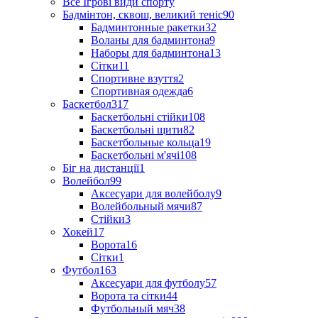
Все Ігрові види спорту
Бадмінтон, сквош, великий теніс
90
Бадминтонные ракетки
32
Воланы для бадминтона
9
Наборы для бадминтона
13
Сітки
11
Спортивне взуття
2
Спортивная одежда
6
Баскетбол
317
Баскетбольні стійки
108
Баскетбольні щити
82
Баскетбольные кольца
19
Баскетбольні м'ячі
108
Біг на дистанції
1
Волейбол
99
Аксесуари для волейболу
9
Волейбольный мячи
87
Стійки
3
Хокей
17
Ворота
16
Сітки
1
Футбол
163
Аксесуари для футболу
57
Ворота та сітки
44
Футбольный мяч
38