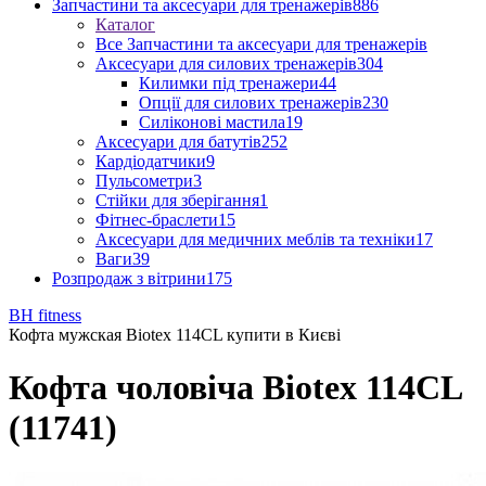
Запчастини та аксесуари для тренажерів
886
Каталог
Все Запчастини та аксесуари для тренажерів
Аксесуари для силових тренажерів
304
Килимки під тренажери
44
Опції для силових тренажерів
230
Силіконові мастила
19
Аксесуари для батутів
252
Кардіодатчики
9
Пульсометри
3
Стійки для зберігання
1
Фітнес-браслети
15
Аксесуари для медичних меблів та техніки
17
Ваги
39
Розпродаж з вітрини
175
BH fitness
Кофта мужская Biotex 114CL купити в Києві
Кофта чоловіча Biotex 114CL
(11741)