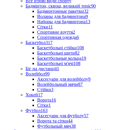
Все Ігрові види спорту
Бадмінтон, сквош, великий теніс
90
Бадминтонные ракетки
32
Воланы для бадминтона
9
Наборы для бадминтона
13
Сітки
11
Спортивне взуття
2
Спортивная одежда
6
Баскетбол
317
Баскетбольні стійки
108
Баскетбольні щити
82
Баскетбольные кольца
19
Баскетбольні м'ячі
108
Біг на дистанції
1
Волейбол
99
Аксесуари для волейболу
9
Волейбольный мячи
87
Стійки
3
Хокей
17
Ворота
16
Сітки
1
Футбол
163
Аксесуари для футболу
57
Ворота та сітки
44
Футбольный мяч
38