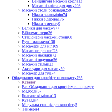
Вендингові масажні крісла
13
Масажні крісла для дому
298
Масажні столи розкладні
259
Ніжки з алюмінію
74
Ніжки з дерева
176
Ніжки з металу
9
Валики для масажу
77
Вібромасажери
26
Стаціонарні масажні столи
68
Ручні масажери
138
Масажери для ніг
109
Масажери для шиї
23
Масажні накидки
72
Масажні подушки
56
Масажні стільці
23
Аксесуари для масажу
59
Масажер для тіла
74
Обладнання для кросфіту та воркауту
765
Каталог
Все Обладнання для кросфіту та воркауту
Медболи
57
Болгарські мішки
13
Кувалди
4
Модульна станція для кросфіту
5
Таймери
4