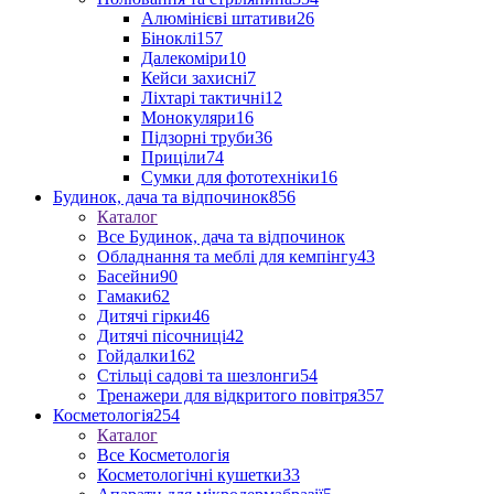
Алюмінієві штативи
26
Біноклі
157
Далекоміри
10
Кейси захисні
7
Ліхтарі тактичні
12
Монокуляри
16
Підзорні труби
36
Приціли
74
Сумки для фототехніки
16
Будинок, дача та відпочинок
856
Каталог
Все Будинок, дача та відпочинок
Обладнання та меблі для кемпінгу
43
Басейни
90
Гамаки
62
Дитячі гірки
46
Дитячі пісочниці
42
Гойдалки
162
Стільці садові та шезлонги
54
Тренажери для відкритого повітря
357
Косметологія
254
Каталог
Все Косметологія
Косметологічні кушетки
33