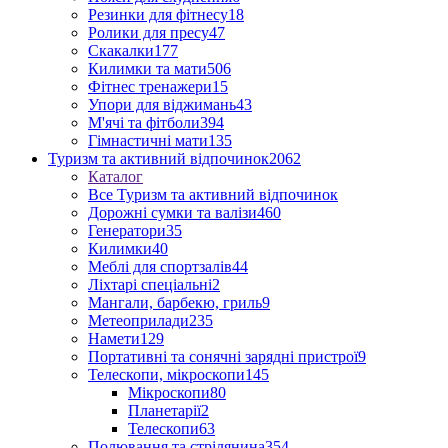
Резинки для фітнесу
18
Ролики для пресу
47
Скакалки
177
Килимки та мати
506
Фітнес тренажери
15
Упори для віджимань
43
М'ячі та фітболи
394
Гімнастичні мати
135
Туризм та активний відпочинок
2062
Каталог
Все Туризм та активний відпочинок
Дорожні сумки та валізи
460
Генератори
35
Килимки
40
Меблі для спортзалів
44
Ліхтарі спеціальні
2
Мангали, барбекю, гриль
9
Метеоприлади
235
Намети
129
Портативні та сонячні зарядні пристрої
9
Телескопи, мікроскопи
145
Мікроскопи
80
Планетарії
2
Телескопи
63
Полювання та стрілянина
354