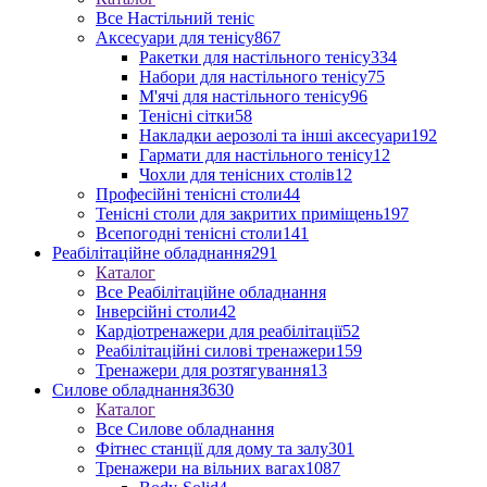
Все Настільний теніс
Аксесуари для тенісу
867
Ракетки для настільного тенісу
334
Набори для настільного тенісу
75
М'ячі для настільного тенісу
96
Тенісні сітки
58
Накладки аерозолі та інші аксесуари
192
Гармати для настільного тенісу
12
Чохли для тенісних столів
12
Професійні тенісні столи
44
Тенісні столи для закритих приміщень
197
Всепогодні тенісні столи
141
Реабілітаційне обладнання
291
Каталог
Все Реабілітаційне обладнання
Інверсійні столи
42
Кардіотренажери для реабілітації
52
Реабілітаційні силові тренажери
159
Тренажери для розтягування
13
Силове обладнання
3630
Каталог
Все Силове обладнання
Фітнес станції для дому та залу
301
Тренажери на вільних вагах
1087