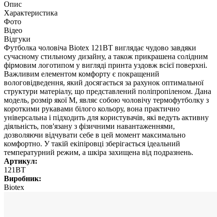
Опис
Характеристика
Фото
Відео
Відгуки
Футболка чоловіча Biotex 121BT виглядає чудово завдяки
сучасному стильному дизайну, а також прикрашена солідним
фірмовим логотипом у вигляді принта уздовж всієї поверхні.
Важливим елементом комфорту є покращений
вологовідведення, який досягається за рахунок оптимальної
структури матеріалу, що представлений поліпропіленом. Дана
модель, розмір якої М, являє собою чоловічу термофутболку з
короткими рукавами білого кольору, вона практично
універсальна і підходить для користувачів, які ведуть активну
діяльність, пов'язану з фізичними навантаженнями,
дозволяючи відчувати себе в цей момент максимально
комфортно. У такій екіпіровці зберігається ідеальний
температурний режим, а шкіра захищена від подразнень.
Артикул:
121BT
Виробник:
Biotex