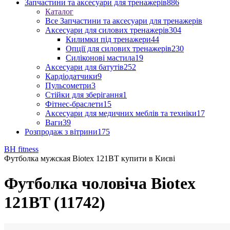
Запчастини та аксесуари для тренажерів
886
Каталог
Все Запчастини та аксесуари для тренажерів
Аксесуари для силових тренажерів
304
Килимки під тренажери
44
Опції для силових тренажерів
230
Силіконові мастила
19
Аксесуари для батутів
252
Кардіодатчики
9
Пульсометри
3
Стійки для зберігання
1
Фітнес-браслети
15
Аксесуари для медичних меблів та техніки
17
Ваги
39
Розпродаж з вітрини
175
BH fitness
Футболка мужская Biotex 121BT купити в Києві
Футболка чоловіча Biotex
121BT (11742)