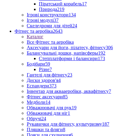
Піратський корабель
17
Природа
219
Ігрові конструктори
134
Ігрові модулі
37
Скеледроми для дітей
24
Фітнес та аеробіка
2643
Каталог
Все Фітнес та аеробіка
Аксесуари для йоги, пілатесу, фітнесу
306
Балансувальні дошки, напівсферы
192
Степплатформи і балансири
173
Бодібари
59
Різне
7
Гантелі для фітнесу
23
Диски здоров'я
4
Еспандери
373
Інвентар для аквааеробіки, аквафітнесу
7
Фітнес аксесуари
85
Медболи
14
Обважнювачі для рук
19
Обважювачі для ніг
1
Обручі
24
Рукавички для фітнесу, культуризму
187
Пляшки та фляги
8
Пояси для схуднення
6