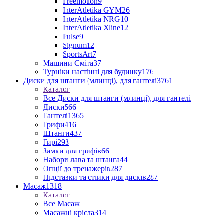
Freemotion
9
InterAtletika GYM
26
InterAtletika NRG
10
InterAtletika Xline
12
Pulse
9
Signum
12
SportsArt
7
Машини Сміта
37
Турніки настінні для будинку
176
Диски для штанги (млинці), для гантелі
3761
Каталог
Все Диски для штанги (млинці), для гантелі
Диски
566
Гантелі
1365
Грифи
416
Штанги
437
Гирі
293
Замки для грифів
66
Набори лава та штанга
44
Опції до тренажерів
287
Підставки та стійки для дисків
287
Масаж
1318
Каталог
Все Масаж
Масажні крісла
314