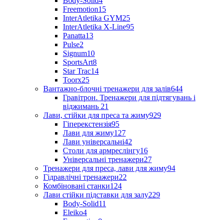
Body-Solid
4
Freemotion
15
InterAtletika GYM
25
InterAtletika X-Line
95
Panatta
13
Pulse
2
Signum
10
SportsArt
8
Star Trac
14
Toorx
25
Вантажно-блочні тренажери для залів
644
Гравітрон. Тренажери для підтягувань і
віджимань
21
Лави, стійки для преса та жиму
929
Гіперекстензія
95
Лави для жиму
127
Лави універсальні
42
Столи для армреслінгу
16
Універсальні тренажери
27
Тренажери для преса, лави для жиму
94
Гідравлічні тренажери
22
Комбіновані станки
124
Лави стійки підставки для залу
229
Body-Solid
11
Eleiko
4