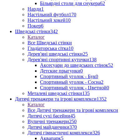
Більярдні столи для снукера
62
Нарди
1
Настільний футбол
170
Настільний хокей
10
Покер
6
Шведські стінки
342
Каталог
Все Шведські стінки
Гладіаторська сітка
10
Дерев'яні шведські стінки
25
Дерев'яні спортивні куточки
138
Аксесуари до шведських стінок
52
Детские прыгунки
0
Спортивный уголок - Бук
0
Спортивный уголок - Сосна
2
Спортивный уголок - Цветной
0
Металеві шведські стінки
135
Дитячі тренажери та ігрові комплекси
1352
Каталог
Все Дитячі тренажери та ігрові комплекси
Дитячі сухі басейни
45
Вуличні тренажери
250
Дитячі майданчики
370
Дитячі гімнастичні комплекси
326
Аквапарк
5