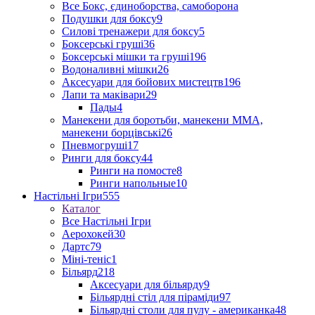
Все Бокс, єдиноборства, самоборона
Подушки для боксу
9
Силові тренажери для боксу
5
Боксерські груші
36
Боксерські мішки та груші
196
Водоналивні мішки
26
Аксесуари для бойових мистецтв
196
Лапи та маківари
29
Пады
4
Манекени для боротьби, манекени ММА,
манекени борцівські
26
Пневмогруші
17
Ринги для боксу
44
Ринги на помосте
8
Ринги напольные
10
Настільні Ігри
555
Каталог
Все Настільні Ігри
Аерохокей
30
Дартс
79
Міні-теніс
1
Більярд
218
Аксесуари для більярду
9
Більярдні стіл для піраміди
97
Більярдні столи для пулу - американка
48