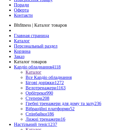
Поради
Оферта
Контакти
Bhfitness | Каталог товаров
Главная страница
Каталог
Персональный раздел
Корзина
Заказ
Каталог товаров
Кардіо обладнання
4118
Каталог
Все Кардіо обладнання
Бігові доріжки
1272
Велотренажери
1163
Орбітреки
990
Степери
208
Гребні тренажери для дому та залу
236
Вібраційні платформи
52
Спінбайки
186
Лижні тренажери
16
Настільний теніс
1237
Каталог