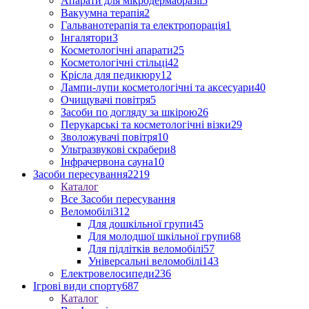
Апарати для мікродермабразії
5
Вакуумна терапія
2
Гальванотерапія та електропорація
1
Інгалятори
3
Косметологічні апарати
25
Косметологічні стільці
42
Крісла для педикюру
12
Лампи-лупи косметологічні та аксесуари
40
Очищувачі повітря
5
Засоби по догляду за шкірою
26
Перукарські та косметологічні візки
29
Зволожувачі повітря
10
Ультразвукові скрабери
8
Інфрачервона сауна
10
Засоби пересування
2219
Каталог
Все Засоби пересування
Веломобілі
312
Для дошкільної групи
45
Для молодшої шкільної групи
68
Для підлітків веломобілі
57
Універсальні веломобілі
143
Електровелосипеди
236
Ігрові види спорту
687
Каталог