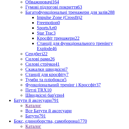
Обважнювачі
164
Гумові підлогові покриття
63
Багатофункціональні тренажери для залів
288
Impulse Zone (Crossfit)
2
Freemotion
0
SportsArt
0
Star Trac
3
Кросфіт тренажери
22
Станції для функціонального тренінгу
Explode
46
Сендбегі
22
Силові рами
26
Силові стрічки
41
Скакалки швидкісні
7
Станції для кросфіту
7
Тумби та пліобокси
5
Функціональний тренінг і Кроссфіт
37
Петлі TRX
10
Швидкісні бар'єри
4
Батути й аксесуари
791
Каталог
Все Батути й аксесуари
Батути
791
Бокс, єдиноборства, самоборона
1770
Каталог