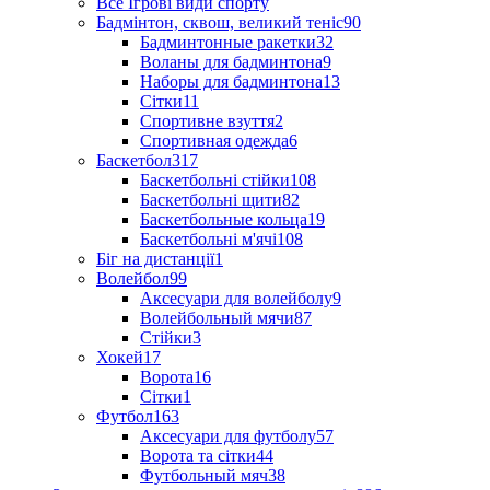
Все Ігрові види спорту
Бадмінтон, сквош, великий теніс
90
Бадминтонные ракетки
32
Воланы для бадминтона
9
Наборы для бадминтона
13
Сітки
11
Спортивне взуття
2
Спортивная одежда
6
Баскетбол
317
Баскетбольні стійки
108
Баскетбольні щити
82
Баскетбольные кольца
19
Баскетбольні м'ячі
108
Біг на дистанції
1
Волейбол
99
Аксесуари для волейболу
9
Волейбольный мячи
87
Стійки
3
Хокей
17
Ворота
16
Сітки
1
Футбол
163
Аксесуари для футболу
57
Ворота та сітки
44
Футбольный мяч
38