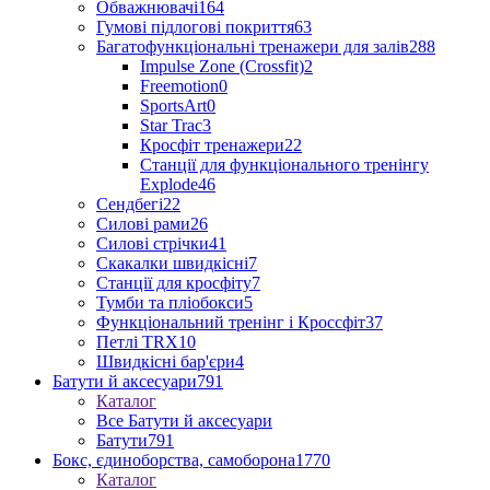
Обважнювачі
164
Гумові підлогові покриття
63
Багатофункціональні тренажери для залів
288
Impulse Zone (Crossfit)
2
Freemotion
0
SportsArt
0
Star Trac
3
Кросфіт тренажери
22
Станції для функціонального тренінгу
Explode
46
Сендбегі
22
Силові рами
26
Силові стрічки
41
Скакалки швидкісні
7
Станції для кросфіту
7
Тумби та пліобокси
5
Функціональний тренінг і Кроссфіт
37
Петлі TRX
10
Швидкісні бар'єри
4
Батути й аксесуари
791
Каталог
Все Батути й аксесуари
Батути
791
Бокс, єдиноборства, самоборона
1770
Каталог