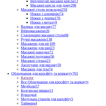
Вендингові масажні крісла
13
Масажні крісла для дому
298
Масажні столи розкладні
259
Ніжки з алюмінію
74
Ніжки з дерева
176
Ніжки з металу
9
Валики для масажу
77
Вібромасажери
26
Стаціонарні масажні столи
68
Ручні масажери
138
Масажери для ніг
109
Масажери для шиї
23
Масажні накидки
72
Масажні подушки
56
Масажні стільці
23
Аксесуари для масажу
59
Масажер для тіла
74
Обладнання для кросфіту та воркауту
765
Каталог
Все Обладнання для кросфіту та воркауту
Медболи
57
Болгарські мішки
13
Кувалди
4
Модульна станція для кросфіту
5
Таймери
4