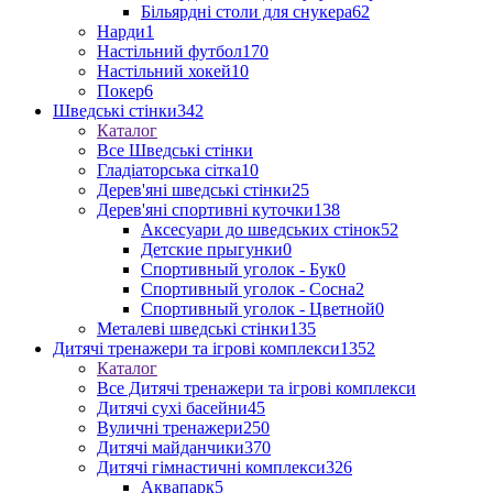
Більярдні столи для снукера
62
Нарди
1
Настільний футбол
170
Настільний хокей
10
Покер
6
Шведські стінки
342
Каталог
Все Шведські стінки
Гладіаторська сітка
10
Дерев'яні шведські стінки
25
Дерев'яні спортивні куточки
138
Аксесуари до шведських стінок
52
Детские прыгунки
0
Спортивный уголок - Бук
0
Спортивный уголок - Сосна
2
Спортивный уголок - Цветной
0
Металеві шведські стінки
135
Дитячі тренажери та ігрові комплекси
1352
Каталог
Все Дитячі тренажери та ігрові комплекси
Дитячі сухі басейни
45
Вуличні тренажери
250
Дитячі майданчики
370
Дитячі гімнастичні комплекси
326
Аквапарк
5