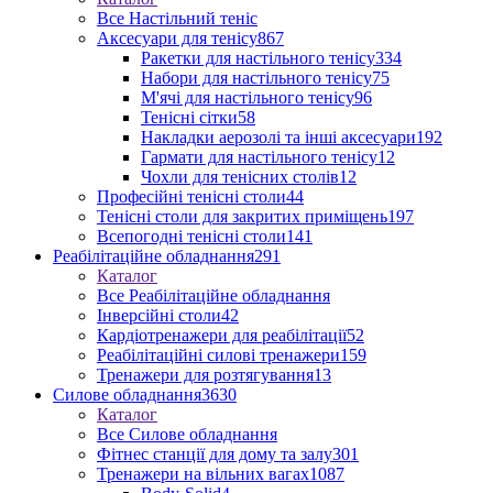
Все Настільний теніс
Аксесуари для тенісу
867
Ракетки для настільного тенісу
334
Набори для настільного тенісу
75
М'ячі для настільного тенісу
96
Тенісні сітки
58
Накладки аерозолі та інші аксесуари
192
Гармати для настільного тенісу
12
Чохли для тенісних столів
12
Професійні тенісні столи
44
Тенісні столи для закритих приміщень
197
Всепогодні тенісні столи
141
Реабілітаційне обладнання
291
Каталог
Все Реабілітаційне обладнання
Інверсійні столи
42
Кардіотренажери для реабілітації
52
Реабілітаційні силові тренажери
159
Тренажери для розтягування
13
Силове обладнання
3630
Каталог
Все Силове обладнання
Фітнес станції для дому та залу
301
Тренажери на вільних вагах
1087