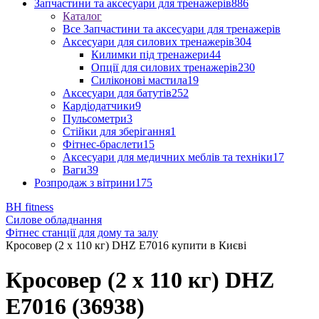
Запчастини та аксесуари для тренажерів
886
Каталог
Все Запчастини та аксесуари для тренажерів
Аксесуари для силових тренажерів
304
Килимки під тренажери
44
Опції для силових тренажерів
230
Силіконові мастила
19
Аксесуари для батутів
252
Кардіодатчики
9
Пульсометри
3
Стійки для зберігання
1
Фітнес-браслети
15
Аксесуари для медичних меблів та техніки
17
Ваги
39
Розпродаж з вітрини
175
BH fitness
Силове обладнання
Фітнес станції для дому та залу
Кросовер (2 х 110 кг) DHZ E7016 купити в Києві
Кросовер (2 х 110 кг) DHZ
E7016 (36938)