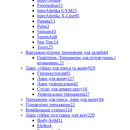
Body-Solid
4
Freemotion
15
InterAtletika GYM
25
InterAtletika X-Line
95
Panatta
13
Pulse
2
Signum
10
SportsArt
8
Star Trac
14
Toorx
25
Вантажно-блочні тренажери для залів
644
Гравітрон. Тренажери для підтягувань і
віджимань
21
Лави, стійки для преса та жиму
929
Гіперекстензія
95
Лави для жиму
127
Лави універсальні
42
Столи для армреслінгу
16
Універсальні тренажери
27
Тренажери для преса, лави для жиму
94
Гідравлічні тренажери
22
Комбіновані станки
124
Лави стійки підставки для залу
229
Body-Solid
11
Eleiko
4