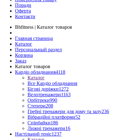
Поради
Оферта
Контакти
Bhfitness | Каталог товаров
Главная страница
Каталог
Персональный раздел
Корзина
Заказ
Каталог товаров
Кардіо обладнання
4118
Каталог
Все Кардіо обладнання
Бігові доріжки
1272
Велотренажери
1163
Орбітреки
990
Степери
208
Гребні тренажери для дому та залу
236
Вібраційні платформи
52
Спінбайки
186
Лижні тренажери
16
Настільний теніс
1237
Каталог