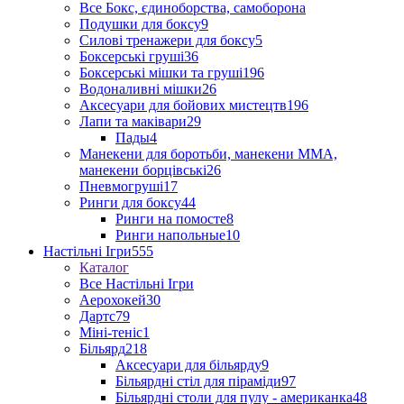
Все Бокс, єдиноборства, самоборона
Подушки для боксу
9
Силові тренажери для боксу
5
Боксерські груші
36
Боксерські мішки та груші
196
Водоналивні мішки
26
Аксесуари для бойових мистецтв
196
Лапи та маківари
29
Пады
4
Манекени для боротьби, манекени ММА,
манекени борцівські
26
Пневмогруші
17
Ринги для боксу
44
Ринги на помосте
8
Ринги напольные
10
Настільні Ігри
555
Каталог
Все Настільні Ігри
Аерохокей
30
Дартс
79
Міні-теніс
1
Більярд
218
Аксесуари для більярду
9
Більярдні стіл для піраміди
97
Більярдні столи для пулу - американка
48