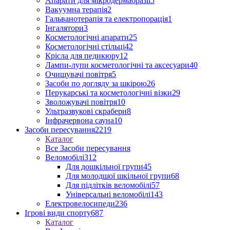
Апарати для мікродермабразії
5
Вакуумна терапія
2
Гальванотерапія та електропорація
1
Інгалятори
3
Косметологічні апарати
25
Косметологічні стільці
42
Крісла для педикюру
12
Лампи-лупи косметологічні та аксесуари
40
Очищувачі повітря
5
Засоби по догляду за шкірою
26
Перукарські та косметологічні візки
29
Зволожувачі повітря
10
Ультразвукові скрабери
8
Інфрачервона сауна
10
Засоби пересування
2219
Каталог
Все Засоби пересування
Веломобілі
312
Для дошкільної групи
45
Для молодшої шкільної групи
68
Для підлітків веломобілі
57
Універсальні веломобілі
143
Електровелосипеди
236
Ігрові види спорту
687
Каталог