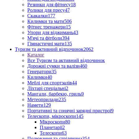
Резинки для фітнесу
18
Ролики для пресу
47
Скакалки
177
Килимки та мати
506
Фітнес тренажери
15
Упори для віджимань
43
М'ячі та фітболи
394
Гімнастичні мати
135
Туризм та активний відпочинок
2062
Каталог
Все Туризм та активний відпочинок
Дорожні сумки та валізи
460
Генератори
35
Килимки
40
Меблі для спортзалів
44
Ліхтарі спеціальні
2
Мангали, барбекю, гриль
9
Метеоприлади
235
Намети
129
Портативні та сонячні зарядні пристрої
9
Телескопи, мікроскопи
145
Мікроскопи
80
Планетарії
2
Телескопи
63
Полювання та стрілянина
354