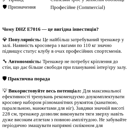
🛡️ Призначення
Професійне (Commercial)
Чому DHZ E7016 — це вигідна інвестиція?
💎
Популярність:
Це найбільш затребуваний тренажер у
залі. Наявність кросовера з вагами по 110 кг значно
підвищує статус клубу в очах професійних спортсменів.
🔧
Автономність:
Тренажер не потребує кріплення до
стін, що дає більше свободи при плануванні інтер'єру залу.
🛡️ Практична порада
💡
Використовуйте весь потенціал:
Для максимальної
ефективності тренувань рекомендуємо доукомплектувати
кросовер набором різноманітних рукояток (канатною,
паралельною, манжетами для ніг). Завдяки значній висоті
228 см, тренажер дозволяє виконувати тяги зверху навіть
дуже високим атлетам з повною амплітудою. Не забувайте
періодично змащувати напрямні силіконом для