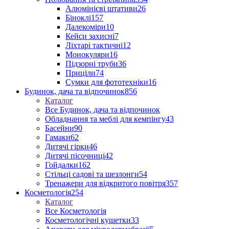
Алюмінієві штативи
26
Біноклі
157
Далекоміри
10
Кейси захисні
7
Ліхтарі тактичні
12
Монокуляри
16
Підзорні труби
36
Приціли
74
Сумки для фототехніки
16
Будинок, дача та відпочинок
856
Каталог
Все Будинок, дача та відпочинок
Обладнання та меблі для кемпінгу
43
Басейни
90
Гамаки
62
Дитячі гірки
46
Дитячі пісочниці
42
Гойдалки
162
Стільці садові та шезлонги
54
Тренажери для відкритого повітря
357
Косметологія
254
Каталог
Все Косметологія
Косметологічні кушетки
33