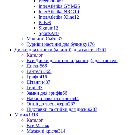
Freemotion
9
InterAtletika GYM
26
InterAtletika NRG
10
InterAtletika Xline
12
Pulse
9
Signum
12
SportsArt
7
Машини Сміта
37
Турніки настінні для будинку
176
Диски для штанги (млинці), для гантелі
3761
Каталог
Все Диски для штанги (млинці), для гантелі
Диски
566
Гантелі
1365
Грифи
416
Штанги
437
Гирі
293
Замки для грифів
66
Набори лава та штанга
44
Опції до тренажерів
287
Підставки та стійки для дисків
287
Масаж
1318
Каталог
Все Масаж
Масажні крісла
314