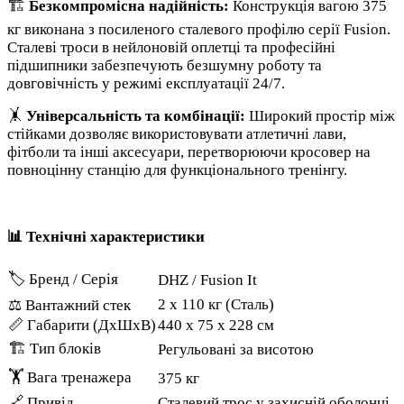
🏗️
Безкомпромісна надійність:
Конструкція вагою 375
кг виконана з посиленого сталевого профілю серії Fusion.
Сталеві троси в нейлоновій оплетці та професійні
підшипники забезпечують безшумну роботу та
довговічність у режимі експлуатації 24/7.
🤸
Універсальність та комбінації:
Широкий простір між
стійками дозволяє використовувати атлетичні лави,
фітболи та інші аксесуари, перетворюючи кросовер на
повноцінну станцію для функціонального тренінгу.
📊 Технічні характеристики
🏷️ Бренд / Серія
DHZ / Fusion It
2 x 110 кг (Сталь)
⚖️ Вантажний стек
📏 Габарити (ДхШхВ)
440 x 75 x 228 см
🏗️ Тип блоків
Регульовані за висотою
🏋️ Вага тренажера
375 кг
🔗 Привід
Сталевий трос у захисній оболонці