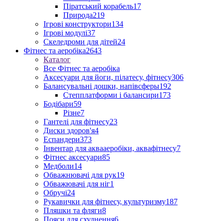
Піратський корабель
17
Природа
219
Ігрові конструктори
134
Ігрові модулі
37
Скеледроми для дітей
24
Фітнес та аеробіка
2643
Каталог
Все Фітнес та аеробіка
Аксесуари для йоги, пілатесу, фітнесу
306
Балансувальні дошки, напівсферы
192
Степплатформи і балансири
173
Бодібари
59
Різне
7
Гантелі для фітнесу
23
Диски здоров'я
4
Еспандери
373
Інвентар для аквааеробіки, аквафітнесу
7
Фітнес аксесуари
85
Медболи
14
Обважнювачі для рук
19
Обважювачі для ніг
1
Обручі
24
Рукавички для фітнесу, культуризму
187
Пляшки та фляги
8
Пояси для схуднення
6