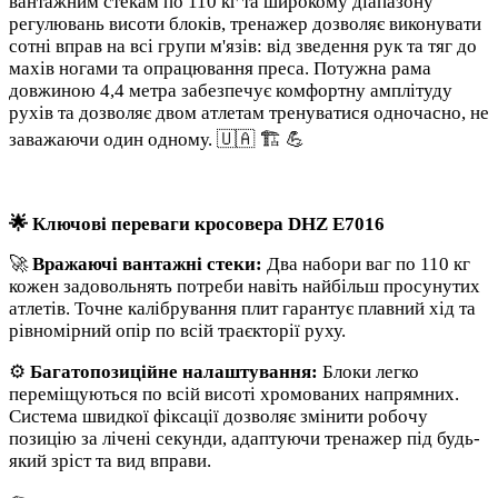
вантажним стекам по 110 кг та широкому діапазону
регулювань висоти блоків, тренажер дозволяє виконувати
сотні вправ на всі групи м'язів: від зведення рук та тяг до
махів ногами та опрацювання преса. Потужна рама
довжиною 4,4 метра забезпечує комфортну амплітуду
рухів та дозволяє двом атлетам тренуватися одночасно, не
заважаючи один одному. 🇺🇦 🏗️ 💪
🌟 Ключові переваги кросовера DHZ E7016
🚀
Вражаючі вантажні стеки:
Два набори ваг по 110 кг
кожен задовольнять потреби навіть найбільш просунутих
атлетів. Точне калібрування плит гарантує плавний хід та
рівномірний опір по всій траєкторії руху.
⚙️
Багатопозиційне налаштування:
Блоки легко
переміщуються по всій висоті хромованих напрямних.
Система швидкої фіксації дозволяє змінити робочу
позицію за лічені секунди, адаптуючи тренажер під будь-
який зріст та вид вправи.