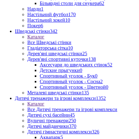
Більярдні столи для снукера
62
Нарди
1
Настільний футбол
170
Настільний хокей
10
Покер
6
Шведські стінки
342
Каталог
Все Шведські стінки
Гладіаторська сітка
10
Дерев'яні шведські стінки
25
Дерев'яні спортивні куточки
138
Аксесуари до шведських стінок
52
Детские прыгунки
0
Спортивный уголок - Бук
0
Спортивный уголок - Сосна
2
Спортивный уголок - Цветной
0
Металеві шведські стінки
135
Дитячі тренажери та ігрові комплекси
1352
Каталог
Все Дитячі тренажери та ігрові комплекси
Дитячі сухі басейни
45
Вуличні тренажери
250
Дитячі майданчики
370
Дитячі гімнастичні комплекси
326
Аквапарк
5