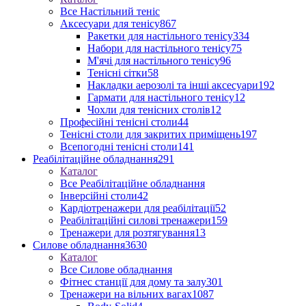
Все Настільний теніс
Аксесуари для тенісу
867
Ракетки для настільного тенісу
334
Набори для настільного тенісу
75
М'ячі для настільного тенісу
96
Тенісні сітки
58
Накладки аерозолі та інші аксесуари
192
Гармати для настільного тенісу
12
Чохли для тенісних столів
12
Професійні тенісні столи
44
Тенісні столи для закритих приміщень
197
Всепогодні тенісні столи
141
Реабілітаційне обладнання
291
Каталог
Все Реабілітаційне обладнання
Інверсійні столи
42
Кардіотренажери для реабілітації
52
Реабілітаційні силові тренажери
159
Тренажери для розтягування
13
Силове обладнання
3630
Каталог
Все Силове обладнання
Фітнес станції для дому та залу
301
Тренажери на вільних вагах
1087