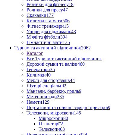
Резинки для фітнесу
18
Ролики для пресу
47
Скакалки
177
Килимки та мати
506
Фітнес тренажери
15
Упори для віджимань
43
М'ячі та фітболи
394
Гімнастичні мати
135
Туризм та активний відпочинок
2062
Каталог
Все Туризм та активний відпочинок
Дорожні сумки та валізи
460
Генератори
35
Килимки
40
Меблі для спортзалів
44
Ліхтарі спеціальні
2
Мангали, барбекю, гриль
9
Метеоприлади
235
Намети
129
Портативні та сонячні зарядні пристрої
9
Телескопи, мікроскопи
145
Мікроскопи
80
Планетарії
2
Телескопи
63
Полювання та стрілянина
354