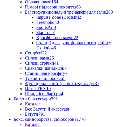
Обважнювачі
164
Гумові підлогові покриття
63
Багатофункціональні тренажери для залів
288
Impulse Zone (Crossfit)
2
Freemotion
0
SportsArt
0
Star Trac
3
Кросфіт тренажери
22
Станції для функціонального тренінгу
Explode
46
Сендбегі
22
Силові рами
26
Силові стрічки
41
Скакалки швидкісні
7
Станції для кросфіту
7
Тумби та пліобокси
5
Функціональний тренінг і Кроссфіт
37
Петлі TRX
10
Швидкісні бар'єри
4
Батути й аксесуари
791
Каталог
Все Батути й аксесуари
Батути
791
Бокс, єдиноборства, самоборона
1770
Каталог