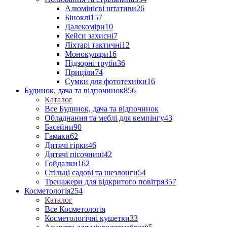
Алюмінієві штативи
26
Біноклі
157
Далекоміри
10
Кейси захисні
7
Ліхтарі тактичні
12
Монокуляри
16
Підзорні труби
36
Приціли
74
Сумки для фототехніки
16
Будинок, дача та відпочинок
856
Каталог
Все Будинок, дача та відпочинок
Обладнання та меблі для кемпінгу
43
Басейни
90
Гамаки
62
Дитячі гірки
46
Дитячі пісочниці
42
Гойдалки
162
Стільці садові та шезлонги
54
Тренажери для відкритого повітря
357
Косметологія
254
Каталог
Все Косметологія
Косметологічні кушетки
33