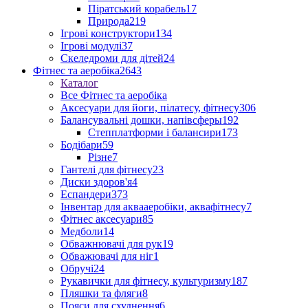
Піратський корабель
17
Природа
219
Ігрові конструктори
134
Ігрові модулі
37
Скеледроми для дітей
24
Фітнес та аеробіка
2643
Каталог
Все Фітнес та аеробіка
Аксесуари для йоги, пілатесу, фітнесу
306
Балансувальні дошки, напівсферы
192
Степплатформи і балансири
173
Бодібари
59
Різне
7
Гантелі для фітнесу
23
Диски здоров'я
4
Еспандери
373
Інвентар для аквааеробіки, аквафітнесу
7
Фітнес аксесуари
85
Медболи
14
Обважнювачі для рук
19
Обважювачі для ніг
1
Обручі
24
Рукавички для фітнесу, культуризму
187
Пляшки та фляги
8
Пояси для схуднення
6