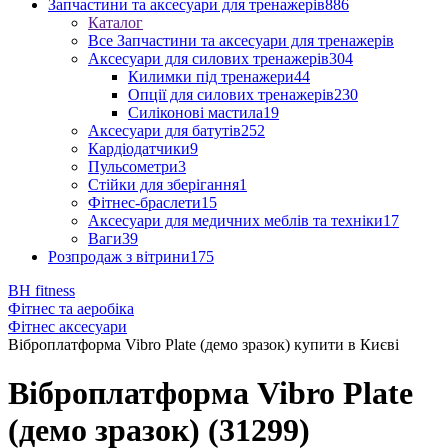
Запчастини та аксесуари для тренажерів
886
Каталог
Все Запчастини та аксесуари для тренажерів
Аксесуари для силових тренажерів
304
Килимки під тренажери
44
Опції для силових тренажерів
230
Силіконові мастила
19
Аксесуари для батутів
252
Кардіодатчики
9
Пульсометри
3
Стійки для зберігання
1
Фітнес-браслети
15
Аксесуари для медичних меблів та техніки
17
Ваги
39
Розпродаж з вітрини
175
BH fitness
Фітнес та аеробіка
Фітнес аксесуари
Віброплатформа Vibro Plate (демо зразок) купити в Києві
Віброплатформа Vibro Plate
(демо зразок) (31299)