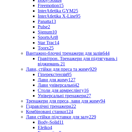
Body-Solid
4
Freemotion
15
InterAtletika GYM
25
InterAtletika X-Line
95
Panatta
13
Pulse
2
Signum
10
SportsArt
8
Star Trac
14
Toorx
25
Вантажно-блочні тренажери для залів
644
Гравітрон. Тренажери для підтягувань і
віджимань
21
Лави, стійки для преса та жиму
929
Гіперекстензія
95
Лави для жиму
127
Лави універсальні
42
Столи для армреслінгу
16
Універсальні тренажери
27
Тренажери для преса, лави для жиму
94
Гідравлічні тренажери
22
Комбіновані станки
124
Лави стійки підставки для залу
229
Body-Solid
11
Eleiko
4