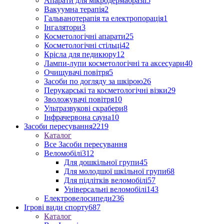
Апарати для мікродермабразії
5
Вакуумна терапія
2
Гальванотерапія та електропорація
1
Інгалятори
3
Косметологічні апарати
25
Косметологічні стільці
42
Крісла для педикюру
12
Лампи-лупи косметологічні та аксесуари
40
Очищувачі повітря
5
Засоби по догляду за шкірою
26
Перукарські та косметологічні візки
29
Зволожувачі повітря
10
Ультразвукові скрабери
8
Інфрачервона сауна
10
Засоби пересування
2219
Каталог
Все Засоби пересування
Веломобілі
312
Для дошкільної групи
45
Для молодшої шкільної групи
68
Для підлітків веломобілі
57
Універсальні веломобілі
143
Електровелосипеди
236
Ігрові види спорту
687
Каталог