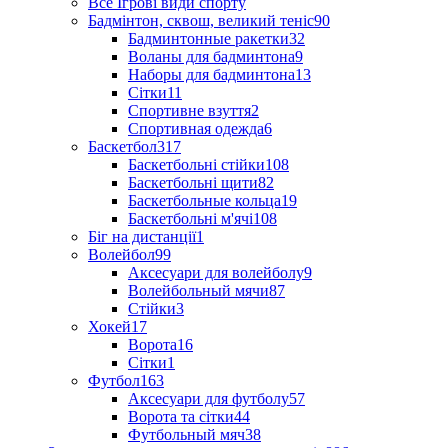
Все Ігрові види спорту
Бадмінтон, сквош, великий теніс
90
Бадминтонные ракетки
32
Воланы для бадминтона
9
Наборы для бадминтона
13
Сітки
11
Спортивне взуття
2
Спортивная одежда
6
Баскетбол
317
Баскетбольні стійки
108
Баскетбольні щити
82
Баскетбольные кольца
19
Баскетбольні м'ячі
108
Біг на дистанції
1
Волейбол
99
Аксесуари для волейболу
9
Волейбольный мячи
87
Стійки
3
Хокей
17
Ворота
16
Сітки
1
Футбол
163
Аксесуари для футболу
57
Ворота та сітки
44
Футбольный мяч
38