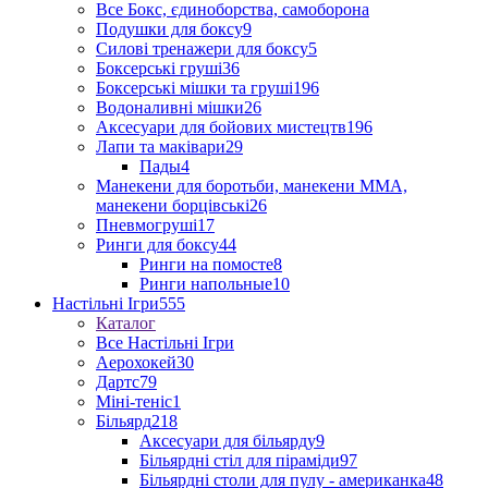
Все Бокс, єдиноборства, самоборона
Подушки для боксу
9
Силові тренажери для боксу
5
Боксерські груші
36
Боксерські мішки та груші
196
Водоналивні мішки
26
Аксесуари для бойових мистецтв
196
Лапи та маківари
29
Пады
4
Манекени для боротьби, манекени ММА,
манекени борцівські
26
Пневмогруші
17
Ринги для боксу
44
Ринги на помосте
8
Ринги напольные
10
Настільні Ігри
555
Каталог
Все Настільні Ігри
Аерохокей
30
Дартс
79
Міні-теніс
1
Більярд
218
Аксесуари для більярду
9
Більярдні стіл для піраміди
97
Більярдні столи для пулу - американка
48