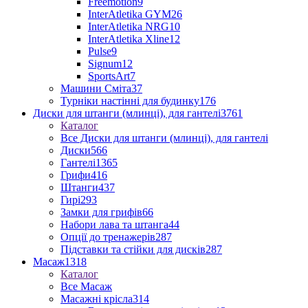
Freemotion
9
InterAtletika GYM
26
InterAtletika NRG
10
InterAtletika Xline
12
Pulse
9
Signum
12
SportsArt
7
Машини Сміта
37
Турніки настінні для будинку
176
Диски для штанги (млинці), для гантелі
3761
Каталог
Все Диски для штанги (млинці), для гантелі
Диски
566
Гантелі
1365
Грифи
416
Штанги
437
Гирі
293
Замки для грифів
66
Набори лава та штанга
44
Опції до тренажерів
287
Підставки та стійки для дисків
287
Масаж
1318
Каталог
Все Масаж
Масажні крісла
314