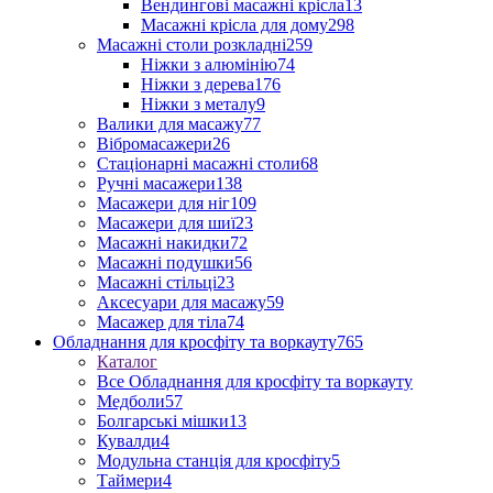
Вендингові масажні крісла
13
Масажні крісла для дому
298
Масажні столи розкладні
259
Ніжки з алюмінію
74
Ніжки з дерева
176
Ніжки з металу
9
Валики для масажу
77
Вібромасажери
26
Стаціонарні масажні столи
68
Ручні масажери
138
Масажери для ніг
109
Масажери для шиї
23
Масажні накидки
72
Масажні подушки
56
Масажні стільці
23
Аксесуари для масажу
59
Масажер для тіла
74
Обладнання для кросфіту та воркауту
765
Каталог
Все Обладнання для кросфіту та воркауту
Медболи
57
Болгарські мішки
13
Кувалди
4
Модульна станція для кросфіту
5
Таймери
4