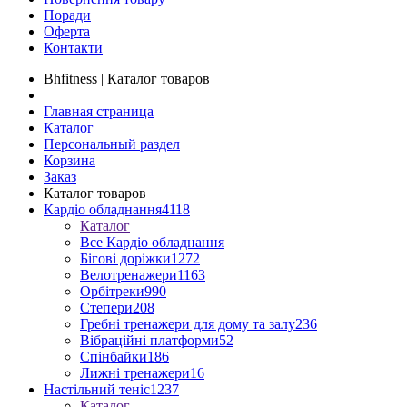
Поради
Оферта
Контакти
Bhfitness | Каталог товаров
Главная страница
Каталог
Персональный раздел
Корзина
Заказ
Каталог товаров
Кардіо обладнання
4118
Каталог
Все Кардіо обладнання
Бігові доріжки
1272
Велотренажери
1163
Орбітреки
990
Степери
208
Гребні тренажери для дому та залу
236
Вібраційні платформи
52
Спінбайки
186
Лижні тренажери
16
Настільний теніс
1237
Каталог