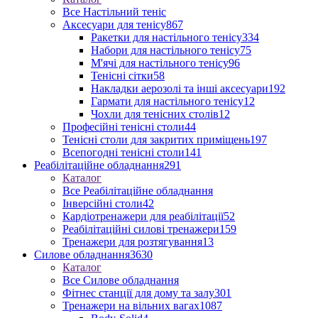
Все Настільний теніс
Аксесуари для тенісу
867
Ракетки для настільного тенісу
334
Набори для настільного тенісу
75
М'ячі для настільного тенісу
96
Тенісні сітки
58
Накладки аерозолі та інші аксесуари
192
Гармати для настільного тенісу
12
Чохли для тенісних столів
12
Професійні тенісні столи
44
Тенісні столи для закритих приміщень
197
Всепогодні тенісні столи
141
Реабілітаційне обладнання
291
Каталог
Все Реабілітаційне обладнання
Інверсійні столи
42
Кардіотренажери для реабілітації
52
Реабілітаційні силові тренажери
159
Тренажери для розтягування
13
Силове обладнання
3630
Каталог
Все Силове обладнання
Фітнес станції для дому та залу
301
Тренажери на вільних вагах
1087