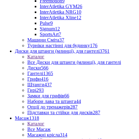
Freemotion
9
InterAtletika GYM
26
InterAtletika NRG
10
InterAtletika Xline
12
Pulse
9
Signum
12
SportsArt
7
Машини Сміта
37
Турніки настінні для будинку
176
Диски для штанги (млинці), для гантелі
3761
Каталог
Все Диски для штанги (млинці), для гантелі
Диски
566
Гантелі
1365
Грифи
416
Штанги
437
Гирі
293
Замки для грифів
66
Набори лава та штанга
44
Опції до тренажерів
287
Підставки та стійки для дисків
287
Масаж
1318
Каталог
Все Масаж
Масажні крісла
314