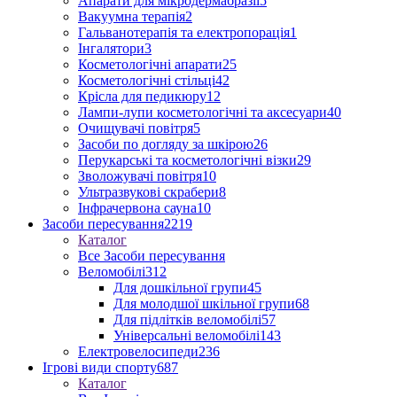
Апарати для мікродермабразії
5
Вакуумна терапія
2
Гальванотерапія та електропорація
1
Інгалятори
3
Косметологічні апарати
25
Косметологічні стільці
42
Крісла для педикюру
12
Лампи-лупи косметологічні та аксесуари
40
Очищувачі повітря
5
Засоби по догляду за шкірою
26
Перукарські та косметологічні візки
29
Зволожувачі повітря
10
Ультразвукові скрабери
8
Інфрачервона сауна
10
Засоби пересування
2219
Каталог
Все Засоби пересування
Веломобілі
312
Для дошкільної групи
45
Для молодшої шкільної групи
68
Для підлітків веломобілі
57
Універсальні веломобілі
143
Електровелосипеди
236
Ігрові види спорту
687
Каталог