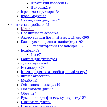
Піратський корабель
17
Природа
219
Ігрові конструктори
134
Ігрові модулі
37
Скеледроми для дітей
24
Фітнес та аеробіка
2643
Каталог
Все Фітнес та аеробіка
Аксесуари для йоги, пілатесу, фітнесу
306
Балансувальні дошки, напівсферы
192
Степплатформи і балансири
173
Бодібари
59
Різне
7
Гантелі для фітнесу
23
Диски здоров'я
4
Еспандери
373
Інвентар для аквааеробіки, аквафітнесу
7
Фітнес аксесуари
85
Медболи
14
Обважнювачі для рук
19
Обважювачі для ніг
1
Обручі
24
Рукавички для фітнесу, культуризму
187
Пляшки та фляги
8
Пояси для схуднення
6