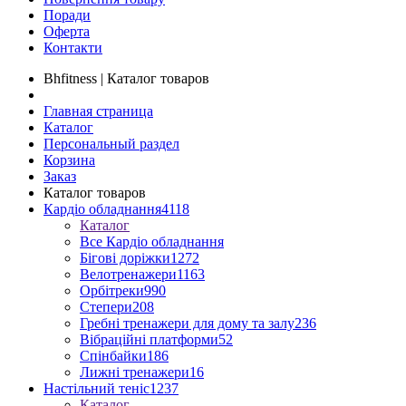
Поради
Оферта
Контакти
Bhfitness | Каталог товаров
Главная страница
Каталог
Персональный раздел
Корзина
Заказ
Каталог товаров
Кардіо обладнання
4118
Каталог
Все Кардіо обладнання
Бігові доріжки
1272
Велотренажери
1163
Орбітреки
990
Степери
208
Гребні тренажери для дому та залу
236
Вібраційні платформи
52
Спінбайки
186
Лижні тренажери
16
Настільний теніс
1237
Каталог