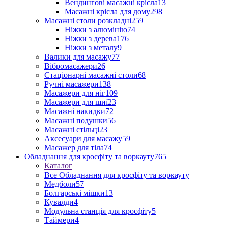
Вендингові масажні крісла
13
Масажні крісла для дому
298
Масажні столи розкладні
259
Ніжки з алюмінію
74
Ніжки з дерева
176
Ніжки з металу
9
Валики для масажу
77
Вібромасажери
26
Стаціонарні масажні столи
68
Ручні масажери
138
Масажери для ніг
109
Масажери для шиї
23
Масажні накидки
72
Масажні подушки
56
Масажні стільці
23
Аксесуари для масажу
59
Масажер для тіла
74
Обладнання для кросфіту та воркауту
765
Каталог
Все Обладнання для кросфіту та воркауту
Медболи
57
Болгарські мішки
13
Кувалди
4
Модульна станція для кросфіту
5
Таймери
4