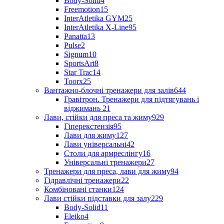
Body-Solid
4
Freemotion
15
InterAtletika GYM
25
InterAtletika X-Line
95
Panatta
13
Pulse
2
Signum
10
SportsArt
8
Star Trac
14
Toorx
25
Вантажно-блочні тренажери для залів
644
Гравітрон. Тренажери для підтягувань і
віджимань
21
Лави, стійки для преса та жиму
929
Гіперекстензія
95
Лави для жиму
127
Лави універсальні
42
Столи для армреслінгу
16
Універсальні тренажери
27
Тренажери для преса, лави для жиму
94
Гідравлічні тренажери
22
Комбіновані станки
124
Лави стійки підставки для залу
229
Body-Solid
11
Eleiko
4