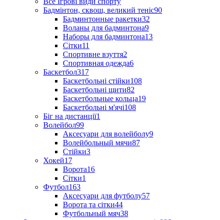
Все Ігрові види спорту
Бадмінтон, сквош, великий теніс
90
Бадминтонные ракетки
32
Воланы для бадминтона
9
Наборы для бадминтона
13
Сітки
11
Спортивне взуття
2
Спортивная одежда
6
Баскетбол
317
Баскетбольні стійки
108
Баскетбольні щити
82
Баскетбольные кольца
19
Баскетбольні м'ячі
108
Біг на дистанції
1
Волейбол
99
Аксесуари для волейболу
9
Волейбольный мячи
87
Стійки
3
Хокей
17
Ворота
16
Сітки
1
Футбол
163
Аксесуари для футболу
57
Ворота та сітки
44
Футбольный мяч
38