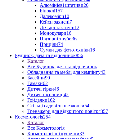
Алюмінієві штативи
26
Біноклі
157
Далекоміри
10
Кейси захисні
7
Ліхтарі тактичні
12
Монокуляри
16
Підзорні труби
36
Приціли
74
Сумки для фототехніки
16
Будинок, дача та відпочинок
856
Каталог
Все Будинок, дача та відпочинок
Обладнання та меблі для кемпінгу
43
Басейни
90
Гамаки
62
Дитячі гірки
46
Дитячі пісочниці
42
Гойдалки
162
Стільці садові та шезлонги
54
Тренажери для відкритого повітря
357
Косметологія
254
Каталог
Все Косметологія
Косметологічні кушетки
33