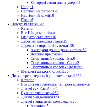
Більярдні столи для снукера
62
Нарди
1
Настільний футбол
170
Настільний хокей
10
Покер
6
Шведські стінки
342
Каталог
Все Шведські стінки
Гладіаторська сітка
10
Дерев'яні шведські стінки
25
Дерев'яні спортивні куточки
138
Аксесуари до шведських стінок
52
Детские прыгунки
0
Спортивный уголок - Бук
0
Спортивный уголок - Сосна
2
Спортивный уголок - Цветной
0
Металеві шведські стінки
135
Дитячі тренажери та ігрові комплекси
1352
Каталог
Все Дитячі тренажери та ігрові комплекси
Дитячі сухі басейни
45
Вуличні тренажери
250
Дитячі майданчики
370
Дитячі гімнастичні комплекси
326
Аквапарк
5