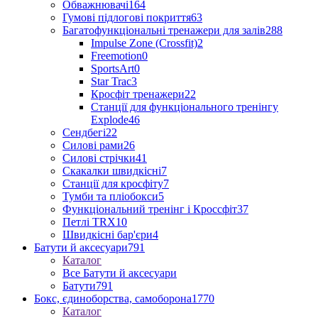
Обважнювачі
164
Гумові підлогові покриття
63
Багатофункціональні тренажери для залів
288
Impulse Zone (Crossfit)
2
Freemotion
0
SportsArt
0
Star Trac
3
Кросфіт тренажери
22
Станції для функціонального тренінгу
Explode
46
Сендбегі
22
Силові рами
26
Силові стрічки
41
Скакалки швидкісні
7
Станції для кросфіту
7
Тумби та пліобокси
5
Функціональний тренінг і Кроссфіт
37
Петлі TRX
10
Швидкісні бар'єри
4
Батути й аксесуари
791
Каталог
Все Батути й аксесуари
Батути
791
Бокс, єдиноборства, самоборона
1770
Каталог