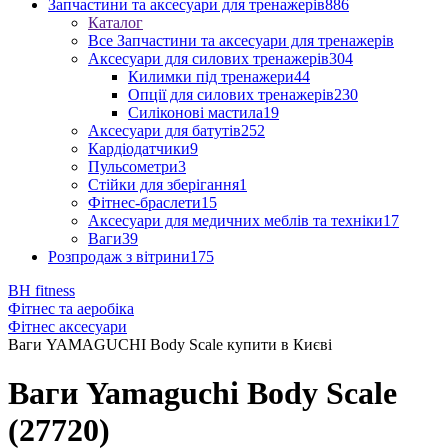
Запчастини та аксесуари для тренажерів
886
Каталог
Все Запчастини та аксесуари для тренажерів
Аксесуари для силових тренажерів
304
Килимки під тренажери
44
Опції для силових тренажерів
230
Силіконові мастила
19
Аксесуари для батутів
252
Кардіодатчики
9
Пульсометри
3
Стійки для зберігання
1
Фітнес-браслети
15
Аксесуари для медичних меблів та техніки
17
Ваги
39
Розпродаж з вітрини
175
BH fitness
Фітнес та аеробіка
Фітнес аксесуари
Ваги YAMAGUCHI Body Scale купити в Києві
Ваги Yamaguchi Body Scale
(27720)