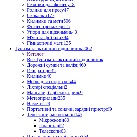
Резинки для фітнесу
18
Ролики для пресу
47
Скакалки
177
Килимки та мати
506
Фітнес тренажери
15
Упори для віджимань
43
М'ячі та фітболи
394
Гімнастичні мати
135
Туризм та активний відпочинок
2062
Каталог
Все Туризм та активний відпочинок
Дорожні сумки та валізи
460
Генератори
35
Килимки
40
Меблі для спортзалів
44
Ліхтарі спеціальні
2
Мангали, барбекю, гриль
9
Метеоприлади
235
Намети
129
Портативні та сонячні зарядні пристрої
9
Телескопи, мікроскопи
145
Мікроскопи
80
Планетарії
2
Телескопи
63
Полювання та стрілянина
354