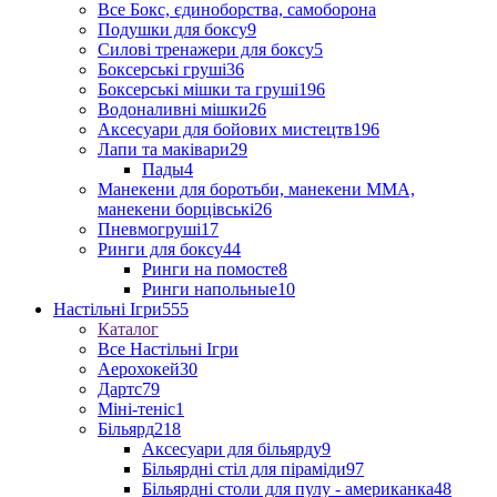
Все Бокс, єдиноборства, самоборона
Подушки для боксу
9
Силові тренажери для боксу
5
Боксерські груші
36
Боксерські мішки та груші
196
Водоналивні мішки
26
Аксесуари для бойових мистецтв
196
Лапи та маківари
29
Пады
4
Манекени для боротьби, манекени ММА,
манекени борцівські
26
Пневмогруші
17
Ринги для боксу
44
Ринги на помосте
8
Ринги напольные
10
Настільні Ігри
555
Каталог
Все Настільні Ігри
Аерохокей
30
Дартс
79
Міні-теніс
1
Більярд
218
Аксесуари для більярду
9
Більярдні стіл для піраміди
97
Більярдні столи для пулу - американка
48