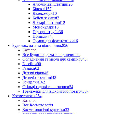
Алюмінієві штативи
26
Біноклі
157
Далекоміри
10
Кейси захисні
7
Ліхтарі тактичні
12
Монокуляри
16
Підзорні труби
36
Приціли
74
Сумки для фототехніки
16
Будинок, дача та відпочинок
856
Каталог
Все Будинок, дача та відпочинок
Обладнання та меблі для кемпінгу
43
Басейни
90
Гамаки
62
Дитячі гірки
46
Дитячі пісочниці
42
Гойдалки
162
Стільці садові та шезлонги
54
Тренажери для відкритого повітря
357
Косметологія
254
Каталог
Все Косметологія
Косметологічні кушетки
33