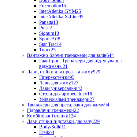
Body-Solid
4
Freemotion
15
InterAtletika GYM
25
InterAtletika X-Line
95
Panatta
13
Pulse
2
Signum
10
SportsArt
8
Star Trac
14
Toorx
25
Вантажно-блочні тренажери для залів
644
Гравітрон. Тренажери для підтягувань і
віджимань
21
Лави, стійки для преса та жиму
929
Гіперекстензія
95
Лави для жиму
127
Лави універсальні
42
Столи для армреслінгу
16
Універсальні тренажери
27
Тренажери для преса, лави для жиму
94
Гідравлічні тренажери
22
Комбіновані станки
124
Лави стійки підставки для залу
229
Body-Solid
11
Eleiko
4