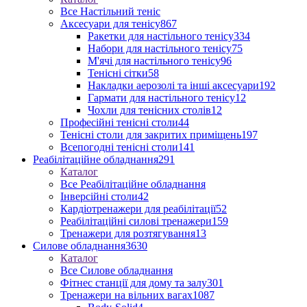
Все Настільний теніс
Аксесуари для тенісу
867
Ракетки для настільного тенісу
334
Набори для настільного тенісу
75
М'ячі для настільного тенісу
96
Тенісні сітки
58
Накладки аерозолі та інші аксесуари
192
Гармати для настільного тенісу
12
Чохли для тенісних столів
12
Професійні тенісні столи
44
Тенісні столи для закритих приміщень
197
Всепогодні тенісні столи
141
Реабілітаційне обладнання
291
Каталог
Все Реабілітаційне обладнання
Інверсійні столи
42
Кардіотренажери для реабілітації
52
Реабілітаційні силові тренажери
159
Тренажери для розтягування
13
Силове обладнання
3630
Каталог
Все Силове обладнання
Фітнес станції для дому та залу
301
Тренажери на вільних вагах
1087