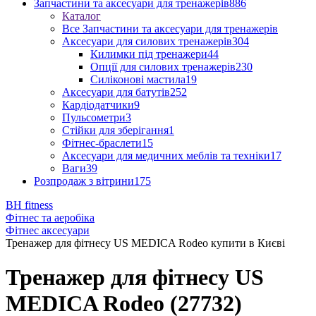
Запчастини та аксесуари для тренажерів
886
Каталог
Все Запчастини та аксесуари для тренажерів
Аксесуари для силових тренажерів
304
Килимки під тренажери
44
Опції для силових тренажерів
230
Силіконові мастила
19
Аксесуари для батутів
252
Кардіодатчики
9
Пульсометри
3
Стійки для зберігання
1
Фітнес-браслети
15
Аксесуари для медичних меблів та техніки
17
Ваги
39
Розпродаж з вітрини
175
BH fitness
Фітнес та аеробіка
Фітнес аксесуари
Тренажер для фітнесу US MEDICA Rodeo купити в Києві
Тренажер для фітнесу US
MEDICA Rodeo (27732)