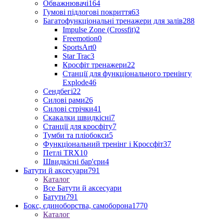
Обважнювачі
164
Гумові підлогові покриття
63
Багатофункціональні тренажери для залів
288
Impulse Zone (Crossfit)
2
Freemotion
0
SportsArt
0
Star Trac
3
Кросфіт тренажери
22
Станції для функціонального тренінгу
Explode
46
Сендбегі
22
Силові рами
26
Силові стрічки
41
Скакалки швидкісні
7
Станції для кросфіту
7
Тумби та пліобокси
5
Функціональний тренінг і Кроссфіт
37
Петлі TRX
10
Швидкісні бар'єри
4
Батути й аксесуари
791
Каталог
Все Батути й аксесуари
Батути
791
Бокс, єдиноборства, самоборона
1770
Каталог