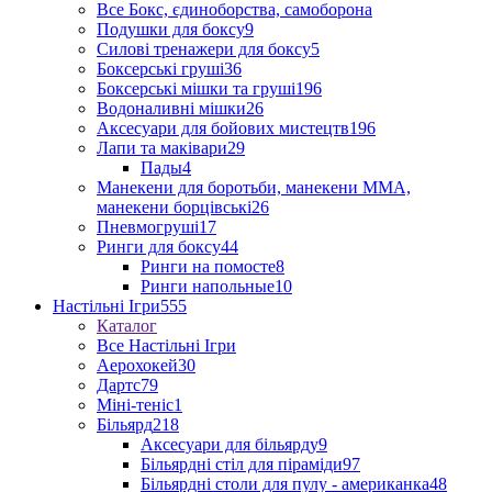
Все Бокс, єдиноборства, самоборона
Подушки для боксу
9
Силові тренажери для боксу
5
Боксерські груші
36
Боксерські мішки та груші
196
Водоналивні мішки
26
Аксесуари для бойових мистецтв
196
Лапи та маківари
29
Пады
4
Манекени для боротьби, манекени ММА,
манекени борцівські
26
Пневмогруші
17
Ринги для боксу
44
Ринги на помосте
8
Ринги напольные
10
Настільні Ігри
555
Каталог
Все Настільні Ігри
Аерохокей
30
Дартс
79
Міні-теніс
1
Більярд
218
Аксесуари для більярду
9
Більярдні стіл для піраміди
97
Більярдні столи для пулу - американка
48