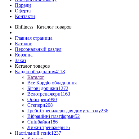
Поради
Оферта
Контакти
Bhfitness | Каталог товаров
Главная страница
Каталог
Персональный раздел
Корзина
Заказ
Каталог товаров
Кардіо обладнання
4118
Каталог
Все Кардіо обладнання
Бігові доріжки
1272
Велотренажери
1163
Орбітреки
990
Степери
208
Гребні тренажери для дому та залу
236
Вібраційні платформи
52
Спінбайки
186
Лижні тренажери
16
Настільний теніс
1237
Каталог