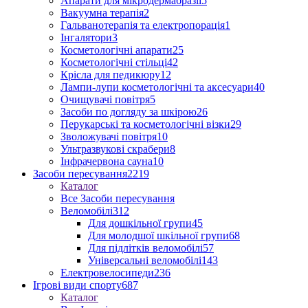
Апарати для мікродермабразії
5
Вакуумна терапія
2
Гальванотерапія та електропорація
1
Інгалятори
3
Косметологічні апарати
25
Косметологічні стільці
42
Крісла для педикюру
12
Лампи-лупи косметологічні та аксесуари
40
Очищувачі повітря
5
Засоби по догляду за шкірою
26
Перукарські та косметологічні візки
29
Зволожувачі повітря
10
Ультразвукові скрабери
8
Інфрачервона сауна
10
Засоби пересування
2219
Каталог
Все Засоби пересування
Веломобілі
312
Для дошкільної групи
45
Для молодшої шкільної групи
68
Для підлітків веломобілі
57
Універсальні веломобілі
143
Електровелосипеди
236
Ігрові види спорту
687
Каталог