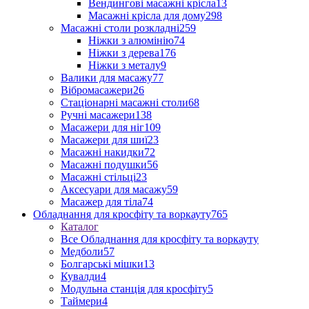
Вендингові масажні крісла
13
Масажні крісла для дому
298
Масажні столи розкладні
259
Ніжки з алюмінію
74
Ніжки з дерева
176
Ніжки з металу
9
Валики для масажу
77
Вібромасажери
26
Стаціонарні масажні столи
68
Ручні масажери
138
Масажери для ніг
109
Масажери для шиї
23
Масажні накидки
72
Масажні подушки
56
Масажні стільці
23
Аксесуари для масажу
59
Масажер для тіла
74
Обладнання для кросфіту та воркауту
765
Каталог
Все Обладнання для кросфіту та воркауту
Медболи
57
Болгарські мішки
13
Кувалди
4
Модульна станція для кросфіту
5
Таймери
4