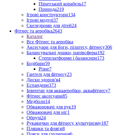
Піратський корабель
17
Природа
219
Ігрові конструктори
134
Ігрові модулі
37
Скеледроми для дітей
24
Фітнес та аеробіка
2643
Каталог
Все Фітнес та аеробіка
Аксесуари для йоги, пілатесу, фітнесу
306
Балансувальні дошки, напівсферы
192
Степплатформи і балансири
173
Бодібари
59
Різне
7
Гантелі для фітнесу
23
Диски здоров'я
4
Еспандери
373
Інвентар для аквааеробіки, аквафітнесу
7
Фітнес аксесуари
85
Медболи
14
Обважнювачі для рук
19
Обважювачі для ніг
1
Обручі
24
Рукавички для фітнесу, культуризму
187
Пляшки та фляги
8
Пояси для схуднення
6