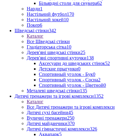
Більярдні столи для снукера
62
Нарди
1
Настільний футбол
170
Настільний хокей
10
Покер
6
Шведські стінки
342
Каталог
Все Шведські стінки
Гладіаторська сітка
10
Дерев'яні шведські стінки
25
Дерев'яні спортивні куточки
138
Аксесуари до шведських стінок
52
Детские прыгунки
0
Спортивный уголок - Бук
0
Спортивный уголок - Сосна
2
Спортивный уголок - Цветной
0
Металеві шведські стінки
135
Дитячі тренажери та ігрові комплекси
1352
Каталог
Все Дитячі тренажери та ігрові комплекси
Дитячі сухі басейни
45
Вуличні тренажери
250
Дитячі майданчики
370
Дитячі гімнастичні комплекси
326
Аквапарк
5