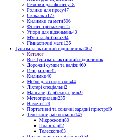
Резинки для фітнесу
18
Ролики для пресу
47
Скакалки
177
Килимки та мати
506
Фітнес тренажери
15
Упори для віджимань
43
М'ячі та фітболи
394
Гімнастичні мати
135
Туризм та активний відпочинок
2062
Каталог
Все Туризм та активний відпочинок
Дорожні сумки та валізи
460
Генератори
35
Килимки
40
Меблі для спортзалів
44
Ліхтарі спеціальні
2
Мангали, барбекю, гриль
9
Метеоприлади
235
Намети
129
Портативні та сонячні зарядні пристрої
9
Телескопи, мікроскопи
145
Мікроскопи
80
Планетарії
2
Телескопи
63
Полювання та стрілянина
354