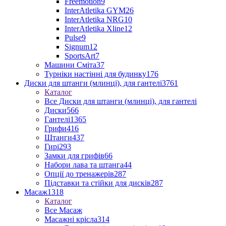
Freemotion
9
InterAtletika GYM
26
InterAtletika NRG
10
InterAtletika Xline
12
Pulse
9
Signum
12
SportsArt
7
Машини Сміта
37
Турніки настінні для будинку
176
Диски для штанги (млинці), для гантелі
3761
Каталог
Все Диски для штанги (млинці), для гантелі
Диски
566
Гантелі
1365
Грифи
416
Штанги
437
Гирі
293
Замки для грифів
66
Набори лава та штанга
44
Опції до тренажерів
287
Підставки та стійки для дисків
287
Масаж
1318
Каталог
Все Масаж
Масажні крісла
314