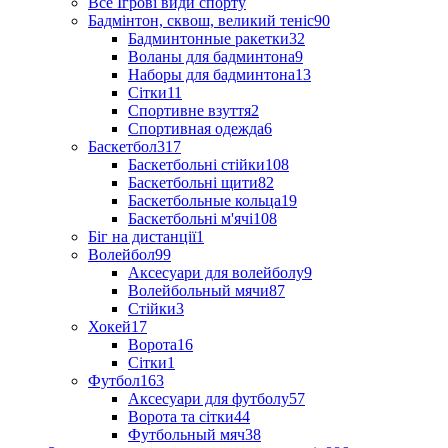
Все Ігрові види спорту
Бадмінтон, сквош, великий теніс
90
Бадминтонные ракетки
32
Воланы для бадминтона
9
Наборы для бадминтона
13
Сітки
11
Спортивне взуття
2
Спортивная одежда
6
Баскетбол
317
Баскетбольні стійки
108
Баскетбольні щити
82
Баскетбольные кольца
19
Баскетбольні м'ячі
108
Біг на дистанції
1
Волейбол
99
Аксесуари для волейболу
9
Волейбольный мячи
87
Стійки
3
Хокей
17
Ворота
16
Сітки
1
Футбол
163
Аксесуари для футболу
57
Ворота та сітки
44
Футбольный мяч
38