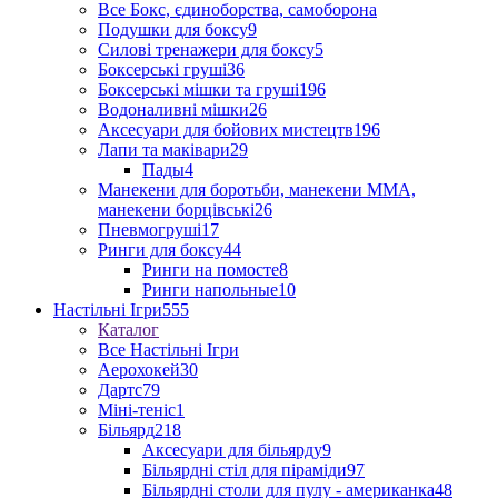
Все Бокс, єдиноборства, самоборона
Подушки для боксу
9
Силові тренажери для боксу
5
Боксерські груші
36
Боксерські мішки та груші
196
Водоналивні мішки
26
Аксесуари для бойових мистецтв
196
Лапи та маківари
29
Пады
4
Манекени для боротьби, манекени ММА,
манекени борцівські
26
Пневмогруші
17
Ринги для боксу
44
Ринги на помосте
8
Ринги напольные
10
Настільні Ігри
555
Каталог
Все Настільні Ігри
Аерохокей
30
Дартс
79
Міні-теніс
1
Більярд
218
Аксесуари для більярду
9
Більярдні стіл для піраміди
97
Більярдні столи для пулу - американка
48