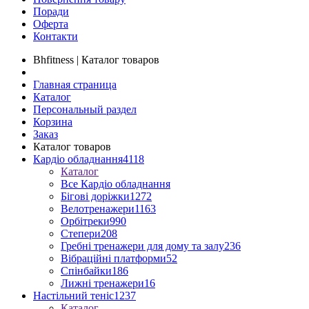
Поради
Оферта
Контакти
Bhfitness | Каталог товаров
Главная страница
Каталог
Персональный раздел
Корзина
Заказ
Каталог товаров
Кардіо обладнання
4118
Каталог
Все Кардіо обладнання
Бігові доріжки
1272
Велотренажери
1163
Орбітреки
990
Степери
208
Гребні тренажери для дому та залу
236
Вібраційні платформи
52
Спінбайки
186
Лижні тренажери
16
Настільний теніс
1237
Каталог