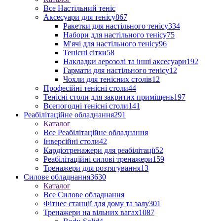
Все Настільний теніс
Аксесуари для тенісу
867
Ракетки для настільного тенісу
334
Набори для настільного тенісу
75
М'ячі для настільного тенісу
96
Тенісні сітки
58
Накладки аерозолі та інші аксесуари
192
Гармати для настільного тенісу
12
Чохли для тенісних столів
12
Професійні тенісні столи
44
Тенісні столи для закритих приміщень
197
Всепогодні тенісні столи
141
Реабілітаційне обладнання
291
Каталог
Все Реабілітаційне обладнання
Інверсійні столи
42
Кардіотренажери для реабілітації
52
Реабілітаційні силові тренажери
159
Тренажери для розтягування
13
Силове обладнання
3630
Каталог
Все Силове обладнання
Фітнес станції для дому та залу
301
Тренажери на вільних вагах
1087