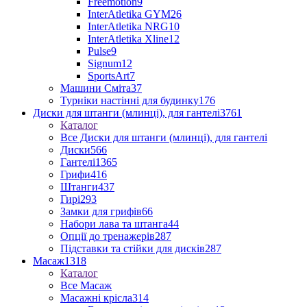
Freemotion
9
InterAtletika GYM
26
InterAtletika NRG
10
InterAtletika Xline
12
Pulse
9
Signum
12
SportsArt
7
Машини Сміта
37
Турніки настінні для будинку
176
Диски для штанги (млинці), для гантелі
3761
Каталог
Все Диски для штанги (млинці), для гантелі
Диски
566
Гантелі
1365
Грифи
416
Штанги
437
Гирі
293
Замки для грифів
66
Набори лава та штанга
44
Опції до тренажерів
287
Підставки та стійки для дисків
287
Масаж
1318
Каталог
Все Масаж
Масажні крісла
314