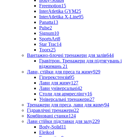
Body-Solid
4
Freemotion
15
InterAtletika GYM
25
InterAtletika X-Line
95
Panatta
13
Pulse
2
Signum
10
SportsArt
8
Star Trac
14
Toorx
25
Вантажно-блочні тренажери для залів
644
Гравітрон. Тренажери для підтягувань і
віджимань
21
Лави, стійки для преса та жиму
929
Гіперекстензія
95
Лави для жиму
127
Лави універсальні
42
Столи для армреслінгу
16
Універсальні тренажери
27
Тренажери для преса, лави для жиму
94
Гідравлічні тренажери
22
Комбіновані станки
124
Лави стійки підставки для залу
229
Body-Solid
11
Eleiko
4