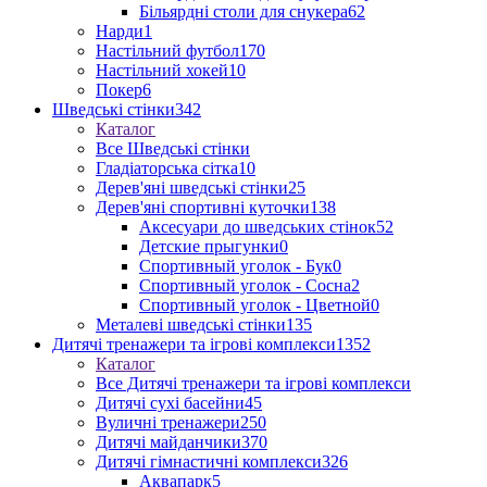
Більярдні столи для снукера
62
Нарди
1
Настільний футбол
170
Настільний хокей
10
Покер
6
Шведські стінки
342
Каталог
Все Шведські стінки
Гладіаторська сітка
10
Дерев'яні шведські стінки
25
Дерев'яні спортивні куточки
138
Аксесуари до шведських стінок
52
Детские прыгунки
0
Спортивный уголок - Бук
0
Спортивный уголок - Сосна
2
Спортивный уголок - Цветной
0
Металеві шведські стінки
135
Дитячі тренажери та ігрові комплекси
1352
Каталог
Все Дитячі тренажери та ігрові комплекси
Дитячі сухі басейни
45
Вуличні тренажери
250
Дитячі майданчики
370
Дитячі гімнастичні комплекси
326
Аквапарк
5