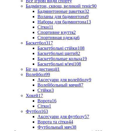
Все Ігрові види спорту
Бадмінтон, сквош, великий теніс
90
Бадминтонные ракетки
32
Воланы для бадминтона
9
Наборы для бадминтона
13
Сітки
11
Спортивне взуття
2
Спортивная одежда
6
Баскетбол
317
Баскетбольні стійки
108
Баскетбольні щити
82
Баскетбольные кольца
19
Баскетбольні м'ячі
108
Біг на дистанції
1
Волейбол
99
Аксесуари для волейболу
9
Волейбольный мячи
87
Стійки
3
Хокей
17
Ворота
16
Сітки
1
Футбол
163
Аксесуари для футболу
57
Ворота та сітки
44
Футбольный мяч
38