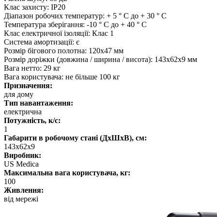
Клас захисту: IP20
Діапазон робочих температур: + 5 ° C до + 30 ° C
Температура зберігання: -10 ° C до + 40 ° C
Клас електричної ізоляції: Клас 1
Система амортизації: є
Розмір бігового полотна: 120х47 мм
Розмір доріжки (довжина / ширина / висота): 143х62х9 мм
Вага нетто: 29 кг
Вага користувача: не більше 100 кг
Призначення:
для дому
Тип навантаження:
електрична
Потужність, к/с:
1
Габарити в робочому стані (ДхШхВ), см:
143х62х9
Виробник:
US Medica
Максимальна вага користувача, кг:
100
Живлення:
від мережі