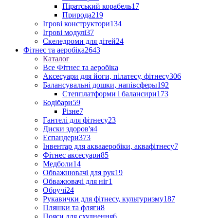
Піратський корабель
17
Природа
219
Ігрові конструктори
134
Ігрові модулі
37
Скеледроми для дітей
24
Фітнес та аеробіка
2643
Каталог
Все Фітнес та аеробіка
Аксесуари для йоги, пілатесу, фітнесу
306
Балансувальні дошки, напівсферы
192
Степплатформи і балансири
173
Бодібари
59
Різне
7
Гантелі для фітнесу
23
Диски здоров'я
4
Еспандери
373
Інвентар для аквааеробіки, аквафітнесу
7
Фітнес аксесуари
85
Медболи
14
Обважнювачі для рук
19
Обважювачі для ніг
1
Обручі
24
Рукавички для фітнесу, культуризму
187
Пляшки та фляги
8
Пояси для схуднення
6