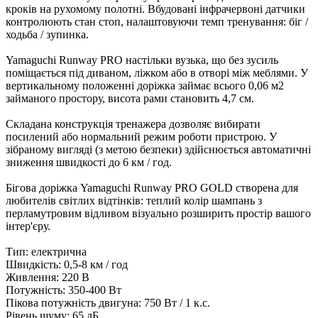
кроків на рухомому полотні. Вбудовані інфрачервоні датчики
контролюють стан стоп, налаштовуючи темп тренування: біг /
ходьба / зупинка.
Yamaguchi Runway PRO настільки вузька, що без зусиль
поміщається під диваном, ліжком або в отворі між меблями. У
вертикальному положенні доріжка займає всього 0,06 м2
займаного простору, висота рами становить 4,7 см.
Складана конструкція тренажера дозволяє вибирати
посилений або нормальний режим роботи пристрою. У
зібраному вигляді (з метою безпеки) здійснюється автоматичні
зниження швидкості до 6 км / год.
Бігова доріжка Yamaguchi Runway PRO GOLD створена для
любителів світлих відтінків: теплий колір шампань з
перламутровим відливом візуально розширить простір вашого
інтер'єру.
Тип: електрична
Швидкість: 0,5-8 км / год
Живлення: 220 В
Потужність: 350-400 Вт
Пікова потужність двигуна: 750 Вт / 1 к.с.
Рівень шуму: 65 дБ