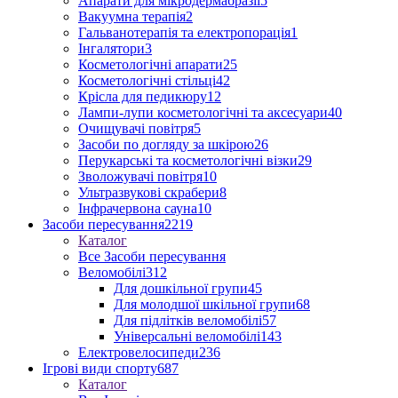
Апарати для мікродермабразії
5
Вакуумна терапія
2
Гальванотерапія та електропорація
1
Інгалятори
3
Косметологічні апарати
25
Косметологічні стільці
42
Крісла для педикюру
12
Лампи-лупи косметологічні та аксесуари
40
Очищувачі повітря
5
Засоби по догляду за шкірою
26
Перукарські та косметологічні візки
29
Зволожувачі повітря
10
Ультразвукові скрабери
8
Інфрачервона сауна
10
Засоби пересування
2219
Каталог
Все Засоби пересування
Веломобілі
312
Для дошкільної групи
45
Для молодшої шкільної групи
68
Для підлітків веломобілі
57
Універсальні веломобілі
143
Електровелосипеди
236
Ігрові види спорту
687
Каталог