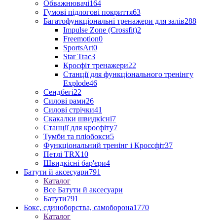
Обважнювачі
164
Гумові підлогові покриття
63
Багатофункціональні тренажери для залів
288
Impulse Zone (Crossfit)
2
Freemotion
0
SportsArt
0
Star Trac
3
Кросфіт тренажери
22
Станції для функціонального тренінгу
Explode
46
Сендбегі
22
Силові рами
26
Силові стрічки
41
Скакалки швидкісні
7
Станції для кросфіту
7
Тумби та пліобокси
5
Функціональний тренінг і Кроссфіт
37
Петлі TRX
10
Швидкісні бар'єри
4
Батути й аксесуари
791
Каталог
Все Батути й аксесуари
Батути
791
Бокс, єдиноборства, самоборона
1770
Каталог