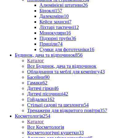
Алюмінієві штативи
26
Біноклі
157
Далекоміри
10
Кейси захисні
7
Ліхтарі тактичні
12
Монокуляри
16
Підзорні труби
36
Приціли
74
Сумки для фототехніки
16
Будинок, дача та відпочинок
856
Каталог
Все Будинок, дача та відпочинок
Обладнання та меблі для кемпінгу
43
Басейни
90
Гамаки
62
Дитячі гірки
46
Дитячі пісочниці
42
Гойдалки
162
Стільці садові та шезлонги
54
Тренажери для відкритого повітря
357
Косметологія
254
Каталог
Все Косметологія
Косметологічні кушетки
33