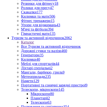
Резинки для фітнесу
18
Ролики для пресу
47
Скакалки
177
Килимки та мати
506
Фітнес тренажери
15
Упори для віджимань
43
М'ячі та фітболи
394
Гімнастичні мати
135
Туризм та активний відпочинок
2062
Каталог
Все Туризм та активний відпочинок
Дорожні сумки та валізи
460
Генератори
35
Килимки
40
Меблі для спортзалів
44
Ліхтарі спеціальні
2
Мангали, барбекю, гриль
9
Метеоприлади
235
Намети
129
Портативні та сонячні зарядні пристрої
9
Телескопи, мікроскопи
145
Мікроскопи
80
Планетарії
2
Телескопи
63
Полювання та стрілянина
354