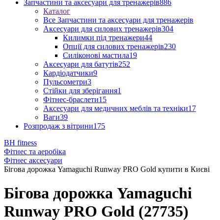
Запчастини та аксесуари для тренажерів
886
Каталог
Все Запчастини та аксесуари для тренажерів
Аксесуари для силових тренажерів
304
Килимки під тренажери
44
Опції для силових тренажерів
230
Силіконові мастила
19
Аксесуари для батутів
252
Кардіодатчики
9
Пульсометри
3
Стійки для зберігання
1
Фітнес-браслети
15
Аксесуари для медичних меблів та техніки
17
Ваги
39
Розпродаж з вітрини
175
BH fitness
Фітнес та аеробіка
Фітнес аксесуари
Бігова дорожка Yamaguchi Runway PRO Gold купити в Києві
Бігова дорожка Yamaguchi
Runway PRO Gold (27735)