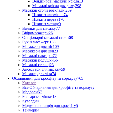
Вендингові масажні крісла
13
Масажні крісла для дому
298
Масажні столи розкладні
259
Ніжки з алюмінію
74
Ніжки з дерева
176
Ніжки з металу
9
Валики для масажу
77
Вібромасажери
26
Стаціонарні масажні столи
68
Ручні масажери
138
Масажери для ніг
109
Масажери для шиї
23
Масажні накидки
72
Масажні подушки
56
Масажні стільці
23
Аксесуари для масажу
59
Масажер для тіла
74
Обладнання для кросфіту та воркауту
765
Каталог
Все Обладнання для кросфіту та воркауту
Медболи
57
Болгарські мішки
13
Кувалди
4
Модульна станція для кросфіту
5
Таймери
4